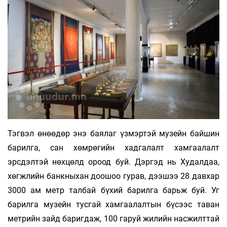
Тэгвэл өнөөдөр энэ баялаг үзмэртэй музейн байшин
барилга, сан хөмрөгийн хадгалалт хамгаалалт
эрсдэлтэй нөхцөлд ороод буй. Дэргэд нь Худалдаа,
хөгжлийн банкныхан доошоо гурав, дээшээ 28 давхар
3000 ам метр талбай бүхий барилга барьж буй. Уг
барилга музейн тусгай хамгаалалтын бүсээс таван
метрийн зайд баригдаж, 100 гаруй жилийн насжилттай