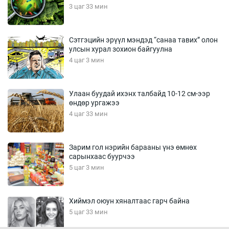
3 цаг 33 мин
Сэтгэцийн эрүүл мэндэд “санаа тавих” олон
улсын хурал зохион байгуулна
4 цаг 3 мин
Улаан буудай ихэнх талбайд 10-12 см-ээр
өндөр ургажээ
4 цаг 33 мин
Зарим гол нэрийн барааны үнэ өмнөх
сарынхаас буурчээ
5 цаг 3 мин
Хиймэл оюун хяналтаас гарч байна
5 цаг 33 мин