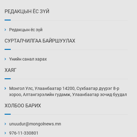
РЕДАКЦЫН ЁС ЗҮЙ
Эмэгтэйчүүд Бээжин, эрэгтэйчүүд Японд
бэлтгэл базаахаар хилийн дээс алхлаа
6 цаг 3 мин
Редакцын ёс зүй
СУРТАЛЧИЛГАА БАЙРШУУЛАХ
АНУ-ын Цэргийн кибер командлалаын
ажилтнууд амиа хорлох явдал эрс
нэмэгджээ
Үнийн санал харах
6 цаг 11 мин
ХАЯГ
Монголын шигшээ Хонконгийн багийг ялж,
эхний хожлоо авлаа
Монгол Улс, Улаанбаатар 14200, Сүхбаатар дүүрэг 8-р
6 цаг 33 мин
хороо, Алтангэрэлийн гудамж, Улаанбаатар зочид буудал
ХОЛБОО БАРИХ
Техникийн өндөр үзүүлэлттэй агаарын хөлөг
худалдан авах хүсэлтээ уламжлав
unuudur@mongolnews.mn
7 цаг 3 мин
976-11-330801