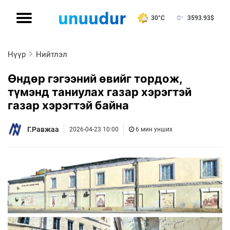
30°C
3593.93
$
Нүүр
Нийтлэл
Өндөр гэгээний өвийг тордож,
түмэнд таниулах газар хэрэгтэй
газар хэрэгтэй байна
Г.Равжаа
2026-04-23 10:00
6 мин унших