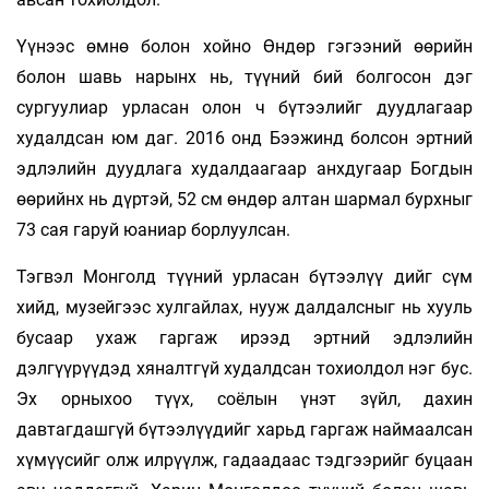
Үүнээс өмнө болон хойно Өндөр гэгээний өөрийн
болон шавь нарынх нь, түүний бий бол­госон дэг
сургуулиар урласан олон ч бүтээлийг дуудлагаар
худалдсан юм даг. 2016 онд Бээжинд бол­сон эртний
эдлэлийн дуудлага ху­дал­даагаар анх­дугаар Богдын
өөрийнх нь дүртэй, 52 см өндөр алтан шармал бурхныг
73 сая гаруй юаниар борлуулсан.
Тэгвэл Монголд түүний урласан бүтээ­лүү­­ дийг сүм
хийд, музейгээс хулгайлах, нууж далдалсныг нь хууль
бусаар ухаж гаргаж ирээд эрт­ний эдлэлийн
дэлгүүрүүдэд хяналтгүй худалдсан тохиолдол нэг бус.
Эх орныхоо түүх, соёлын үнэт зүйл, дахин
давтагдашгүй бүтээлүү­дийг харьд гаргаж наймаалсан
хүмүүсийг олж илрүүлж, гадаадаас тэдгээрийг буцаан