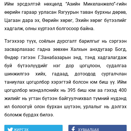
Ийм эрсдэлтэй нөхцөлд “Азийн Микеланжело”-гийн
өөрийн гараар урласан Язгуурын таван бурхны дөрөв,
Цагаан дара эх, Өөрийн хөрөг, Эхийн хөрөг бүтээлийг
хадгалж, олны хүртээл болгосоор байна.
Тэгэхээр түүх, соёлын дурсгалт барилгыг нь сэргээн
засварлахаас гадна зөвхөн Халхын анхдугаар Богд,
Өндөр гэгээн Г.Занабазарын энд, тэнд хадгалагдаж
буй бүтээлүүдийг нэг дор цогцлоон, судалгаа
шинжилгээ хийх, гадаад, дотоо­дод сурталчлан
таниулах цогцолбор хэрэг­тэй болсон юм биш үү. Ийм
цогцолбор мэндэлснийх нь 395 биш юм аа гэхэд 400
жилийг нь угтан бүтээн байгуулчихвал түмний нүдэнд
ил болоогүй олон бурхан шүтээн, урлалыг нь дэлгэх
боломж бүрдэх билээ.
ЖИРГЭХ
ХУВААЛЦАХ