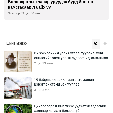
Боловсролын чанар уруудах бүрд босгоо
намсгасаар л байх уу
Өчигдөр 09 цаг 00 мин
Шинэ мэдээ
Их зохиолчийн уран бүтээл, туурвил зүйн
онцлогийг олон улсын судлаачид хэлэлцлээ
2 цаг 33 мин
19 байршилд цахилгаан автомашин
цэнэглэх станц байгууллаа
3 цаг 3 мин
Циклоспора шимэгчээс үүдэлтэй гэдэсний
халдвар дэгдэж болзошгүй