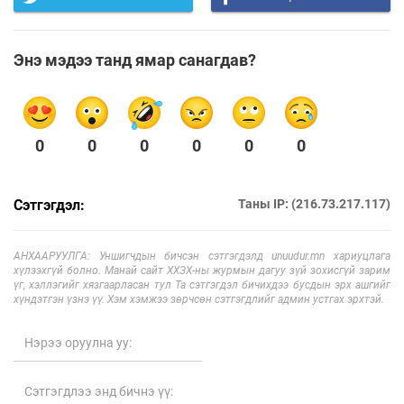
Энэ мэдээ танд ямар санагдав?
0
0
0
0
0
0
Сэтгэгдэл:
Таны IP: (216.73.217.117)
АНХААРУУЛГА: Уншигчдын бичсэн сэтгэгдэлд unuudur.mn хариуцлага
хүлээхгүй болно. Манай сайт ХХЗХ-ны журмын дагуу зүй зохисгүй зарим
үг, хэллэгийг хязгаарласан тул Та сэтгэгдэл бичихдээ бусдын эрх ашгийг
хүндэтгэн үзнэ үү. Хэм хэмжээ зөрчсөн сэтгэгдлийг админ устгах эрхтэй.