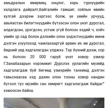
амьдралын өвөрмөц онцлог, харь гүрнүүдийн
халдлага дайралт,байгалийн гамшиг, соёлын өвийн
хулгай дээрэм зэргээс болж, үе үеийн урчууд,
авьяастан билэгтнүүдийн бүтээсэн олон үнэт дурсгал,
алдагдсан, үрэгдсэн, устаж үгүй болсон хэдий ч, хойч
үеийн үр сад болон дэлхийн олон үндэстнүүдийн өмнө
дэлгэн үзүүлэхэд чамлахааргүй арвин их өв дурсгал,
бидний үед хадгалагдан үлджээ. Тэр бүхний дээж, сор
нь болсон 20 000 гаруй үнэт ховор үзмэр
Г.Занабазарын нэрэмжит Дүрслэх урлагийн музейд
хадгалагдаж буй бөгөөд үз­мэрийн танхимд дэлгэн
тавьснаасаа хэд дахин олон тооны ховор нандин
бүтээл тус музейн сан хөм­рөгт хадгалагдаж байдаг”
хэмээсэн байна.