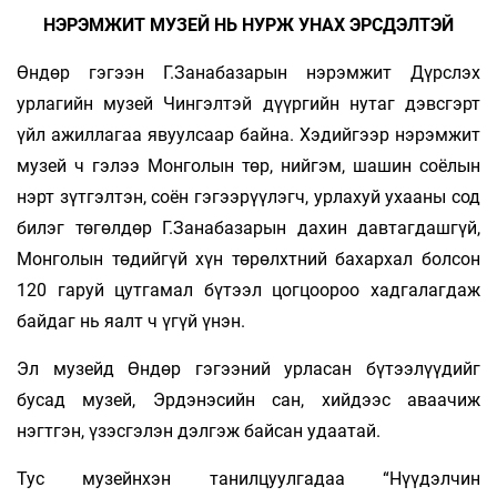
НЭРЭМЖИТ МУЗЕЙ НЬ НУРЖ УНАХ ЭРСДЭЛТЭЙ
Өндөр гэгээн Г.Занабазарын нэрэмжит Дүрс­лэх
урлагийн музей Чингэлтэй дүүргийн нутаг дэвсгэрт
үйл ажиллагаа явуулсаар байна. Хэдийгээр нэрэмжит
музей ч гэлээ Монголын төр, нийгэм, шашин соёлын
нэрт зүтгэлтэн, соён гэгээрүүлэгч, урлахуй ухааны сод
билэг төгөлдөр Г.Занабазарын дахин давтагдашгүй,
Монголын төдийгүй хүн төрөлхтний бахархал болсон
120 гаруй цутгамал бүтээл цогцоороо хадгалагдаж
байдаг нь яалт ч үгүй үнэн.
Эл музейд Өндөр гэгээний урласан бүтээлүүдийг
бусад музей, Эрдэнэсийн сан, хийдээс аваа­чиж
нэгтгэн, үзэсгэлэн дэлгэж байсан удаатай.
Тус музейнхэн танилцуулгадаа “Нүүдэлчин