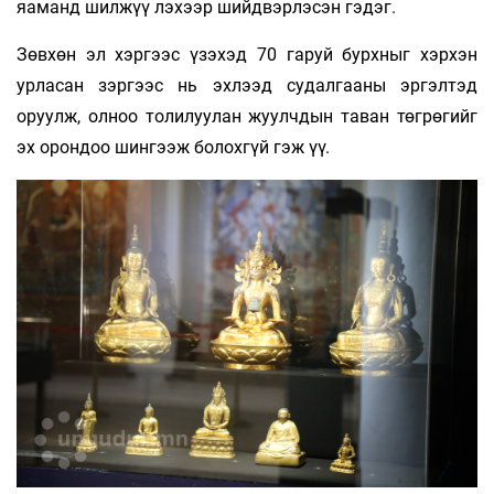
яаманд шил­жүү­ лэхээр шийдвэрлэсэн гэдэг.
Зөвхөн эл хэргээс үзэхэд 70 гаруй бурхныг хэрхэн
урласан зэргээс нь эхлээд судалгааны эр­гэлтэд
оруулж, олноо толилуулан жуулчдын та­ван төгрөгийг
эх орондоо шингээж болохгүй гэж үү.