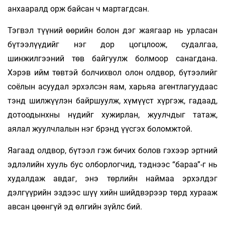
анхааралд орж байсан ч мартагд­сан.
Тэгвэл түүний өөрийн болон дэг жаягаар нь урласан
бүтээлүүдийг нэг дор цогцлоож, судалгаа,
шинжилгээний төв байгуулж болмоор санагдана.
Хэрэв ийм төвтэй болчихвол олон олдвор, бүтээлийг
соёлын асуудал эрхэлсэн яам, харьяа агентлагуудаас
тэнд шилжүүлэн байршуулж, хүмүүст хүргэж, гадаад,
дотоодынхны нүдийг хужирлан, жуулчдыг татаж,
аялал жуулч­лалын нэг брэнд үүсгэх боломжтой.
Яагаад олдвор, бүтээл гэж бичих болов гэхээр эртний
эдлэлийн хууль бус олборлогчид, тэднээс “бараа”-г нь
худалдаж авдаг, энэ төрлийн наймаа эрхэлдэг
дэлгүүрийн эздээс шүү­ хийн шийдвэрээр төрд хурааж
авсан цөөнгүй эд өлгийн зүйлс бий.