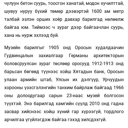
чулуун бетон суурь, тоосгон ханатай, модон хучилттай,
шувуу нуруу бүхий төмөр дээвэртэй 1600 ам метр
талбай эзлэн орших хоёр давхар ба­рилгад нөлөөлж
байгаа юм. Тиймээс ч зураг дээр байгаачлан суурь,
хана нь нурж эхлээд буй.
Музейн барилгыг 1905 онд Оросын худалдаа­чин
Гудвинцалын захиалгаар Германы архитекторын
боловсруулсан зураг төслөөр оросууд 1912-1913 онд
барьсан бөгөөд түүнээс хойш Хятадын банк, Оросын
улаан армийн штаб, Улсын их дэлгүүр, Урчуудын
хорооны үзэсгэлэнгийн танхим байрлаж байгаад 1966
оны долоодугаар сарын 23-наас музей болгосон
түүхтэй. Энэ барилгад хамгийн сүүлд 2010 онд гадна
засвар хийснээс хойш хүний гар хүрээгүй, тордлого
арчилгаа үгүйлэгдэж байгаа гэхэд хилсдэхгүй.