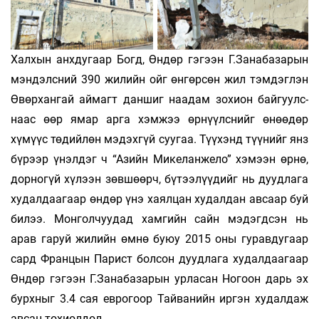
Халхын анхдугаар Богд, Өндөр гэгээн Г.Зана­базарын
мэндэлсний 390 жи­лийн ойг өнгөрсөн жил тэмдэглэн
Өвөрхангай аймагт даншиг наа­дам зохион байгуулс­
наас өөр ямар арга хэмжээ өр­нүүлснийг өнөөдөр
хүмүүс төдийлөн мэ­дэхгүй суугаа. Түүхэнд түүнийг янз
бүрээр үнэлдэг ч “Азийн Ми­келанжело” хэмээн өрнө,
дор­ногүй хү­лээн зөвшөөрч, бүтээлүүдийг нь дууд­лага
ху­дал­даагаар өндөр үнэ хаялцан худалдан авсаар буй
би­лээ. Монголчуудад хам­гийн сайн мэдэгдсэн нь
арав гаруй жилийн өмнө буюу 2015 оны гуравдугаар
сард Францын Парист болсон дуудлага худалдаагаар
Өндөр гэгээн Г.Занаба­зарын урласан Ногоон дарь эх
бурх­ныг 3.4 сая еврогоор Тайванийн иргэн худал­даж
авсан то­хиолдол.