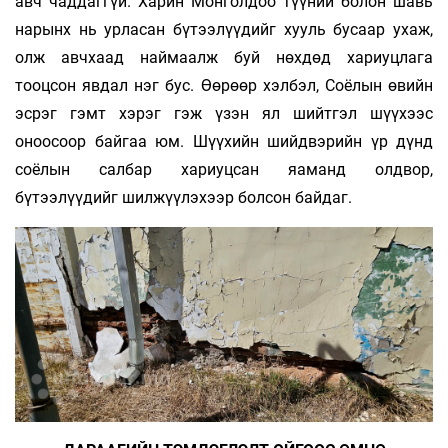
авч чаддаггүй. Харин Монголдоо түүний бо­лон шавь
нарынх нь урласан бүтээлүүдийг хууль бусаар ухаж,
олж авчхаад наймаалж буй нөхдөд ха­риуцлага
тооцсон явдал нэг бус. Өөрөөр хэлбэл, Соёлын өвийн
эсрэг гэмт хэрэг гэж үзэн ял шийтгэл шүүхээс
оноосоор байгаа юм. Шүүхийн шийдвэрийн үр дүнд
соёлын сал­бар хариуцсан яа­манд олдвор,
бүтээлүүдийг шил­жүүлэхээр болсон байдаг.