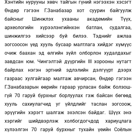
Хэнтийн нурууны хөвч тайгын гүний нэгээхэн хэсэгт
Өндөр гэгээн Г.Занабазар хот суу­рин байгуулж
байсныг Шинжлэх ухааны академийн Түүх,
археологийн хүрээлэнгийнхэн бат­лан, судалгаа,
шинжилгээ хийсээр буй билээ. Тэднийг ажлаа
зогсоосон үед хууль бусаар малтлага хийдэг хүмүүс
очиж баахан эд өлгийн зүйл олборлон худалдахыг
завдсан юм. Чингэлтэй дүүргийн III хорооны нутагт
байрлах нэгэн эртний эдлэлийн дэлгүүрт дээрх
газраас хул­гайгаар малтаж авчирсан, Өндөр гэгээн
Г.За­на­базарын өөрийн гараар урласан байж болзош­
гүй 70 гаруй бурхныг борлуулах гэж бай­сан бөгөөд
хууль сахиулагчид уг үйлдлийг таслан зогсоож,
эрүүгийн хэрэгт шалгаж эхэлсэн байдаг. Шүүх энэ
хэргийг шийдвэрлэж хол­бог­догчдод хариуцлага
хүлээлгэн 70 гаруй бурх­ныг тухайн үеийн Соёлын