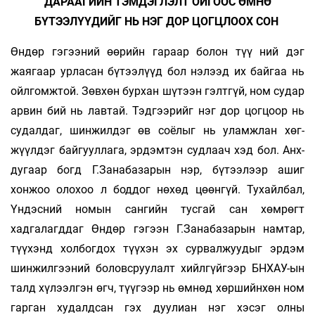
ДАРААГИЙН ТЭМДЭГЛЭЛТ ОЙГООС ӨМНӨ
БҮТЭЭЛҮҮДИЙГ НЬ НЭГ ДОР ЦОГЦЛООХ СОН
Өндөр гэгээний өөрийн гараар болон түү­­ ний дэг
жаягаар урласан бүтээлүүд бол нэлээд их байгаа нь
ойлгомжтой. Зөвхөн бур­хан шүтээн гэлтгүй, ном судар
арвин бий нь лавтай. Тэдгээрийг нэг дор цогцоор нь
судал­даг, шинжилдэг өв соёлыг нь уламжлан хөг­
жүүлдэг байгууллага, эрдэмтэн судлаач хэд бол. Анх­
дугаар богд Г.Зана­базарын нэр, бүтээ­лээр ашиг
хонжоо олохоо л боддог нөхөд цөөнгүй. Тухайлбал,
Үндэсний номын сангийн тусгай сан хөмрөгт
хадгалагддаг Өндөр гэгээн Г.Занабазарын намтар,
түүхэнд холбогдох түүхэн эх сурвалжуудыг эрдэм
шин­жил­гээний боловсруулалт хийлгүйгээр БНХАУ-ын
талд хүлээлгэн өгч, түүгээр нь өм­нөд хөр­шийнхөн ном
гарган худалдсан гэх дуулиан нэг хэсэг олны