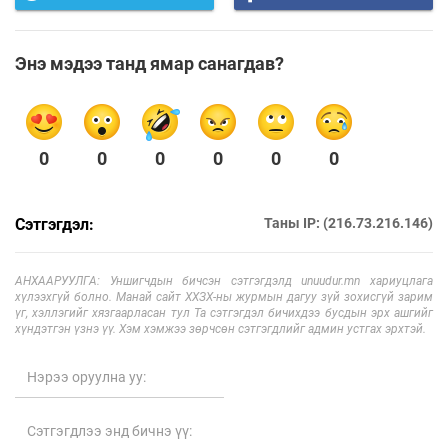
Энэ мэдээ танд ямар санагдав?
0
0
0
0
0
0
Сэтгэгдэл:
Таны IP: (216.73.216.146)
АНХААРУУЛГА: Уншигчдын бичсэн сэтгэгдэлд unuudur.mn хариуцлага
хүлээхгүй болно. Манай сайт ХХЗХ-ны журмын дагуу зүй зохисгүй зарим
үг, хэллэгийг хязгаарласан тул Та сэтгэгдэл бичихдээ бусдын эрх ашгийг
хүндэтгэн үзнэ үү. Хэм хэмжээ зөрчсөн сэтгэгдлийг админ устгах эрхтэй.