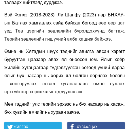
талаарх нийтлэлд дурджээ.
Вэй Фэнхэ (2018-2023), Ли Шанфу (2023) нар БНХАУ-
өөр өөр цаг
ын Батлах хамгаалах сайд байсан бөгөөд
үед Төв цэргийн зөвлөлийн бүрэлдэхүүнд багтаж,
Төрийн зөвлөлийн гишүүний алба хашиж байжээ.
Өмнө нь Хятадын шүүх тэднийг авилга авсан хэрэгт
буруутган цаазаар авах ял оноосон юм. Ялыг хоёр
жилийн хугацаагаар түдгэлзүүлсэн бөгөөд үүний дараа
ялыг бүх насаар нь хорих ял болгон өөрчлөх боловч
хөнгөрүүлэх эсвэл хугацаанаас өмнө суллах
эрхгүйгээр хорих ялыг эдлүүлэх аж.
Мөн тэднийг улс төрийн эрхээс нь бүх насаар нь хасаж,
бүх хувийн өмчийг нь хураан авчээ.
ЖИРГЭХ
ХУВААЛЦАХ