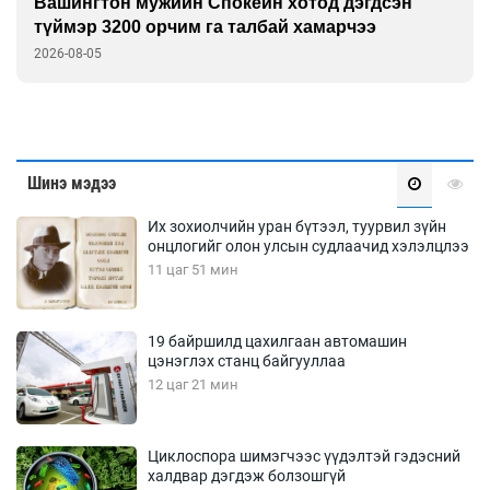
Европчууд ФИФА-гийн боссын эсрэг
2026-08-05
Шинэ мэдээ
Их зохиолчийн уран бүтээл, туурвил зүйн
онцлогийг олон улсын судлаачид хэлэлцлээ
11 цаг 51 мин
19 байршилд цахилгаан автомашин
цэнэглэх станц байгууллаа
12 цаг 21 мин
Циклоспора шимэгчээс үүдэлтэй гэдэсний
халдвар дэгдэж болзошгүй