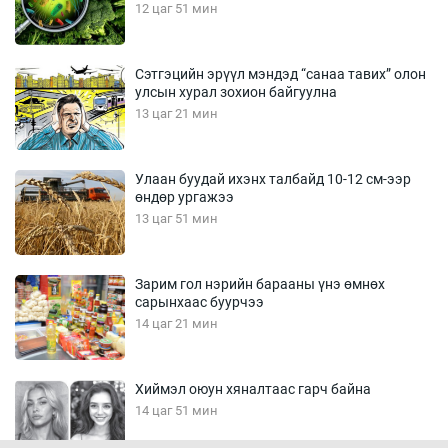
12 цаг 51 мин
Сэтгэцийн эрүүл мэндэд “санаа тавих” олон
улсын хурал зохион байгуулна
13 цаг 21 мин
Улаан буудай ихэнх талбайд 10-12 см-ээр
өндөр ургажээ
13 цаг 51 мин
Зарим гол нэрийн барааны үнэ өмнөх
сарынхаас буурчээ
14 цаг 21 мин
Хиймэл оюун хяналтаас гарч байна
14 цаг 51 мин