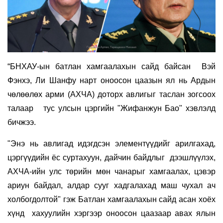
“БНХАУ-ын батлан ​​хамгаалахын сайд байсан Вэй
Фэнхэ, Ли Шанфу нарт оноосон цаазын ял нь Ардын
чөлөөлөх арми (АХЧА) доторх авлигыг таслан зогсоох
талаар тус улсын цэргийн "Жифанжун Бао" хэвлэлд
бичжээ.
"Энэ нь авлигад идэгдсэн элементүүдийг арилгахад,
цэргүүдийн ёс суртахуун, дайчин байдлыг дээшлүүлэх,
АХЧА-ийн улс төрийн мөн чанарыг хамгаалах, цэвэр
ариун байдал, алдар сууг хадгалахад маш чухал ач
холбогдолтой" гэж Батлан ​​хамгаалахын сайд асан хоёх
хүнд хахуулийн хэргээр оноосон цаазаар авах ялын