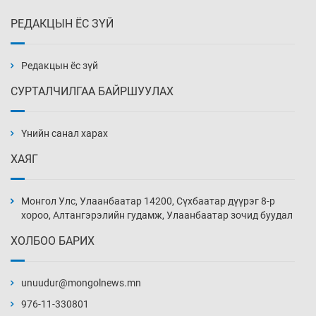
РЕДАКЦЫН ЁС ЗҮЙ
Эмэгтэйчүүд Бээжин, эрэгтэйчүүд Японд
бэлтгэл базаахаар хилийн дээс алхлаа
15 цаг 21 мин
Редакцын ёс зүй
СУРТАЛЧИЛГАА БАЙРШУУЛАХ
АНУ-ын Цэргийн кибер командлалаын
ажилтнууд амиа хорлох явдал эрс
нэмэгджээ
Үнийн санал харах
15 цаг 28 мин
ХАЯГ
Монголын шигшээ Хонконгийн багийг ялж,
эхний хожлоо авлаа
Монгол Улс, Улаанбаатар 14200, Сүхбаатар дүүрэг 8-р
15 цаг 51 мин
хороо, Алтангэрэлийн гудамж, Улаанбаатар зочид буудал
ХОЛБОО БАРИХ
Техникийн өндөр үзүүлэлттэй агаарын хөлөг
худалдан авах хүсэлтээ уламжлав
unuudur@mongolnews.mn
16 цаг 21 мин
976-11-330801