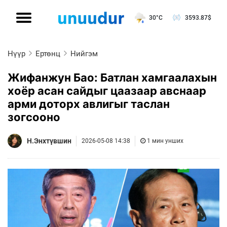
30°C
3593.87
$
Нүүр
Ертөнц
Нийгэм
Жифанжун Бао: Батлан ​​​​хамгаалахын
хоёр асан сайдыг цаазаар авснаар
арми доторх авлигыг таслан
зогсооно
Н.Энхтүвшин
2026-05-08 14:38
1 мин унших