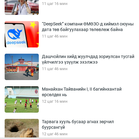
11 цаг 16 мин
“DeepSeek” компани ӨМӨЗО-д хиймэл оюуны
дата төв байгуулахаар төлөвлөж байна
11 цаг 46 мин
Дашчойлин хийд жуулчдад зориулсан тусгай
үйлчилгээ үзүүлж эхэлжээ
11 цаг 46 мин
Манайхан Тайванийн I, II багийнхантай
өрсөлдөх нь
12 цаг 16 мин
Тарвага хууль бусаар агнах зөрчил
буурсангүй
12 цаг 46 мин