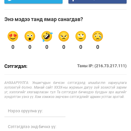
Энэ мэдээ танд ямар санагдав?
0
0
0
0
0
0
Сэтгэгдэл:
Таны IP: (216.73.217.111)
АНХААРУУЛГА: Уншигчдын бичсэн сэтгэгдэлд unuudur.mn хариуцлага
хүлээхгүй болно. Манай сайт ХХЗХ-ны журмын дагуу зүй зохисгүй зарим
үг, хэллэгийг хязгаарласан тул Та сэтгэгдэл бичихдээ бусдын эрх ашгийг
хүндэтгэн үзнэ үү. Хэм хэмжээ зөрчсөн сэтгэгдлийг админ устгах эрхтэй.