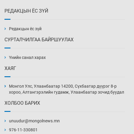
РЕДАКЦЫН ЁС ЗҮЙ
Х.Улам-Өрнөх байр урагшилж, долоод
жагсжээ
13 цаг 16 мин
Редакцын ёс зүй
СУРТАЛЧИЛГАА БАЙРШУУЛАХ
Ж.Лхагвабат өсвөр үеийнхний ДАШТ-ийг
дэнсэлнэ
Үнийн санал харах
13 цаг 46 мин
ХАЯГ
Иран тэсэж үлдсэн ч удаан хугацаанд хүнд
үеийг туулна
Монгол Улс, Улаанбаатар 14200, Сүхбаатар дүүрэг 8-р
14 цаг 16 мин
хороо, Алтангэрэлийн гудамж, Улаанбаатар зочид буудал
ХОЛБОО БАРИХ
Боловсролын зээлийн сангаар гадаадад
суралцагчдын амьжиргааны зардлын
хэмжээг шинэчлэн тогтоох нь
unuudur@mongolnews.mn
14 цаг 46 мин
976-11-330801