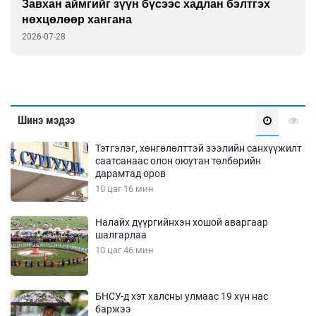
Завхан аймгийг зүүн бүсээс хадлан бэлтгэх
нөхцөлөөр хангана
2026-07-28
Шинэ мэдээ
Тэтгэлэг, хөнгөлөлттэй зээлийн санхүүжилт
саатсанаас олон оюутан төлбөрийн
дарамтад оров
10 цаг 16 мин
Налайх дүүргийнхэн хошой аваргаар
шалгарлаа
10 цаг 46 мин
БНСУ-д хэт халсны улмаас 19 хүн нас
баржээ