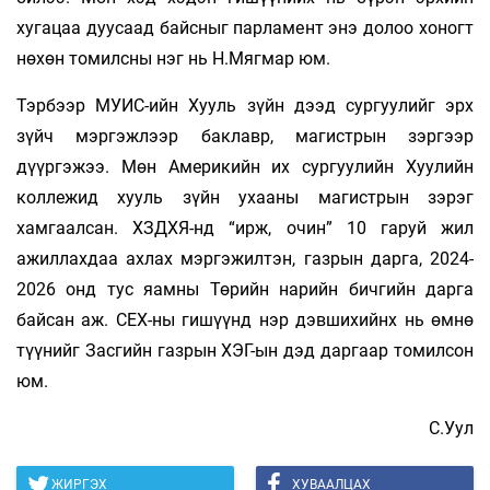
хугацаа дуусаад байсныг парламент энэ долоо хоногт
нөхөн томилсны нэг нь Н.Мягмар юм.
Тэрбээр МУИС-ийн Хууль зүйн дээд сургуулийг эрх
зүйч мэргэжлээр баклавр, магистрын зэргээр
дүүргэжээ. Мөн Америкийн их сургуулийн Хуулийн
коллежид хууль зүйн ухааны магистрын зэрэг
хамгаалсан. ХЗДХЯ-нд “ирж, очин” 10 гаруй жил
ажиллахдаа ахлах мэргэжилтэн, газрын дарга, 2024-
2026 онд тус яамны Төрийн нарийн бичгийн дарга
байсан аж. СЕХ-ны гишүүнд нэр дэвшихийнх нь өмнө
түүнийг Засгийн газрын ХЭГ-ын дэд даргаар томилсон
юм.
С.Уул
ЖИРГЭХ
ХУВААЛЦАХ