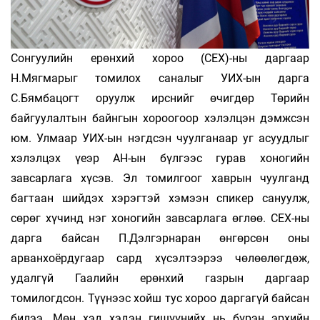
Сонгуулийн ерөнхий хороо (СЕХ)-ны даргаар
Н.Мягмарыг томилох саналыг УИХ-ын дарга
С.Бямбацогт оруулж ирснийг өчигдөр Төрийн
байгуулалтын байнгын хороогоор хэлэлцэн дэмжсэн
юм. Улмаар УИХ-ын нэгдсэн чуулганаар уг асуудлыг
хэлэлцэх үеэр АН-ын бүлгээс гурав хоногийн
завсарлага хүсэв. Эл томилгоог хаврын чуулганд
багтаан шийдэх хэрэгтэй хэмээн спикер сануулж,
сөрөг хүчинд нэг хоногийн завсарлага өглөө. СЕХ-ны
дарга байсан П.Дэлгэрнаран өнгөрсөн оны
арванхоёрдугаар сард хүсэлтээрээ чөлөөлөгдөж,
удалгүй Гаалийн ерөнхий газрын даргаар
томилогдсон. Түүнээс хойш тус хороо даргагүй байсан
билээ. Мөн хэд хэдэн гишүүнийх нь бүрэн эрхийн