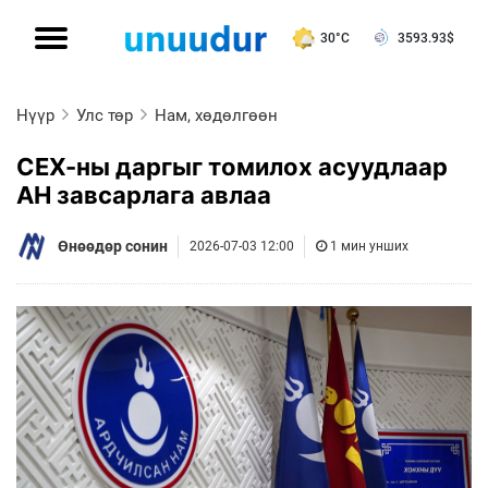
30°C
3593.93
$
Нүүр
Улс төр
Нам, хөдөлгөөн
СЕХ-ны даргыг томилох асуудлаар
АН завсарлага авлаа
Өнөөдөр сонин
2026-07-03 12:00
1 мин унших