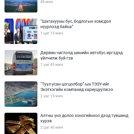
45 мин
“Шатахууны бус, бодлогын хомсдол
нүүрлээд байна”
1 цаг 15 мин
Дөрвөн чиглэлд шөнийн автобус иргэдэд
үйлчилж буй гэв
1 цаг 45 мин
“Туул усан цогцолбор”-ын ТЭЗҮ-ийг
Энэтхэгийн компанид хариуцуулжээ
2 цаг 15 мин
Алтны үнэ долоо хоногийнхоо дээд түвшинд
хүрэв
2 цаг 45 мин