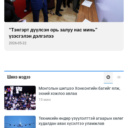
“Тэнгэрт дүүлсэн орь залуу нас минь”
үзэсгэлэн дэлгэлээ
2026-05-22
Шинэ мэдээ
Монголын шигшээ Хонконгийн багийг ялж,
эхний хожлоо авлаа
15 мин
Техникийн өндөр үзүүлэлттэй агаарын хөлөг
худалдан авах хүсэлтээ уламжлав