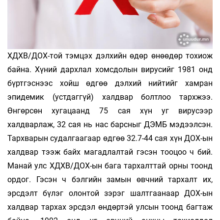
ХДХВ/ДОХ-той тэмцэх дэлхийн өдөр өнөөдөр тохиож
байна. Хүний дархлал хомсдолын вирусийг 1981 онд
бүртгэснээс хойш өдгөө дэлхий нийтийг хамран
эпидемик (устдаггүй) халдвар болтлоо тархжээ.
Өнгөрсөн хугацаанд 75 сая хүн уг вирусээр
халдварлаж, 32 сая нь нас барсныг ДЭМБ мэдээлсэн.
Тархварын судалгаагаар өдгөө 32.7-44 сая хүн ДОХ-ын
халдвар тээж байх магадлалтай гэсэн тооцоо ч бий.
Манай улс ХДХВ/ДОХ-ын бага тархалттай орны тоонд
ордог. Гэсэн ч бэлгийн замын өвчний тархалт их,
эрсдэлт бүлэг олонтой зэрэг шалтгаанаар ДОХ-ын
халдвар тархах эрсдэл өндөртэй улсын тоонд багтаж