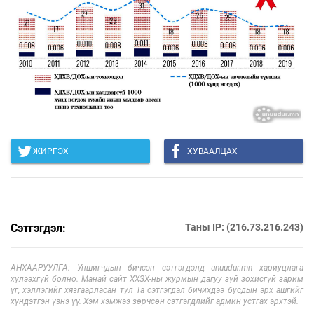
ЖИРГЭХ
ХУВААЛЦАХ
Сэтгэгдэл:
Таны IP: (216.73.216.243)
АНХААРУУЛГА: Уншигчдын бичсэн сэтгэгдэлд unuudur.mn хариуцлага
хүлээхгүй болно. Манай сайт ХХЗХ-ны журмын дагуу зүй зохисгүй зарим
үг, хэллэгийг хязгаарласан тул Та сэтгэгдэл бичихдээ бусдын эрх ашгийг
хүндэтгэн үзнэ үү. Хэм хэмжээ зөрчсөн сэтгэгдлийг админ устгах эрхтэй.