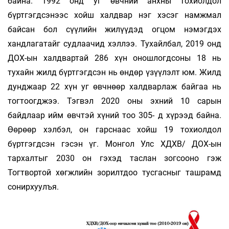
байна. 1992 онд уг өвчний анхны тохиолдол
бүртгэгдсэнээс хойш халдвар нэг хэсэг намжмал
байсан бол сүүлийн жилүүдэд огцом нэмэгдэх
хандлагатайг судлаачид хэллээ. Тухайлбал, 2019 онд
ДОХ-ын халдвартай 286 хүн оношлогдсоны 18 нь
тухайн жилд бүртгэгдсэн нь өндөр үзүүлэлт юм. Жилд
дунджаар 22 хүн уг өвчнөөр халдварлаж байгаа нь
тогтоогджээ. Тэгвэл 2020 оны эхний 10 сарын
байдлаар ийм өвчтэй хүний тоо 305- д хүрээд байна.
Өөрөөр хэлбэл, он гарснаас хойш 19 тохиолдол
бүртгэгдсэн гэсэн үг. Монгол Улс ХДХВ/ ДОХ-ын
тархалтыг 2030 он гэхэд таслан зогсооно гэж
Тогтвортой хөгжлийн зорилтдоо тусгасныг ташрамд
сонирхуулъя.