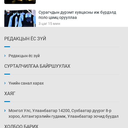
Сурагчдын дүрэмт хувцасны иж бүрдэлд
поло цамц орууллаа
3 цаг 15 мин
РЕДАКЦЫН ЁС ЗҮЙ
Шинжлэх ухаанаа хөсөр хаясан улс
чадваргүй мэргэжилтнүүд л “үйлдвэрлэдэг”
3 цаг 45 мин
Редакцын ёс зүй
СУРТАЛЧИЛГАА БАЙРШУУЛАХ
Аппликэйшн хөгжүүлэхийн оронд ажлаа хий,
Г.Дамдинням сайд аа
Үнийн санал харах
4 цаг 15 мин
ХАЯГ
Эвдэрхий замаар түрээ барьж, иргэдийнхээ
халаасыг тэмтэрч эхэллээ
Монгол Улс, Улаанбаатар 14200, Сүхбаатар дүүрэг 8-р
4 цаг 45 мин
хороо, Алтангэрэлийн гудамж, Улаанбаатар зочид буудал
ХОЛБОО БАРИХ