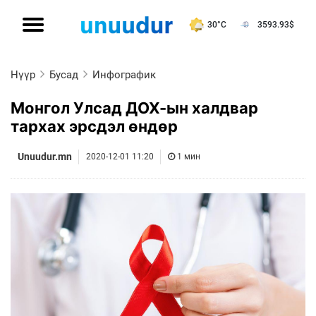
30°C
3593.93
$
Нүүр
Бусад
Инфографик
Монгол Улсад ДОХ-ын халдвар
тархах эрсдэл өндөр
Unuudur.mn
2020-12-01 11:20
1 мин