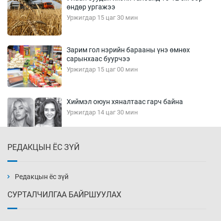
өндөр ургажээ
Уржигдар 15 цаг 30 мин
Зарим гол нэрийн барааны үнэ өмнөх
сарынхаас буурчээ
Уржигдар 15 цаг 00 мин
Хиймэл оюун хяналтаас гарч байна
Уржигдар 14 цаг 30 мин
РЕДАКЦЫН ЁС ЗҮЙ
Эмэгтэйчүүд Бээжин, эрэгтэйчүүд Японд
бэлтгэл базаахаар хилийн дээс алхлаа
Уржигдар 14 цаг 00 мин
Редакцын ёс зүй
СУРТАЛЧИЛГАА БАЙРШУУЛАХ
АНУ-ын Цэргийн кибер командлалаын
ажилтнууд амиа хорлох явдал эрс