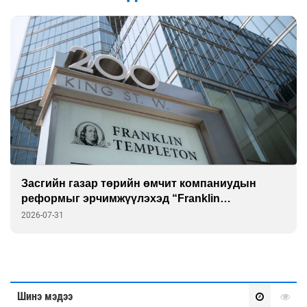
Засгийн газар төрийн өмчит компаниудын
реформыг эрчимжүүлэхэд “Franklin
Templeton”-той хамтарна
2026-07-31
Шинэ мэдээ