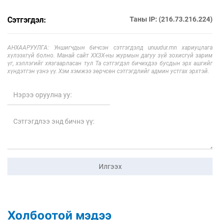
Сэтгэгдэл:
Таны IP: (216.73.216.224)
АНХААРУУЛГА: Уншигчдын бичсэн сэтгэгдэлд unuudur.mn хариуцлага
хүлээхгүй болно. Манай сайт ХХЗХ-ны журмын дагуу зүй зохисгүй зарим
үг, хэллэгийг хязгаарласан тул Та сэтгэгдэл бичихдээ бусдын эрх ашгийг
хүндэтгэн үзнэ үү. Хэм хэмжээ зөрчсөн сэтгэгдлийг админ устгах эрхтэй.
Илгээх
Холбоотой мэдээ