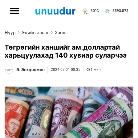
30°C
3593.87
$
Нүүр
Эдийн засаг
Ханш
Төгрөгийн ханшийг ам.доллартай
харьцуулахад 140 хувиар суларчээ
Э. Энхцолмон
2024-07-01 08:35
1 мин