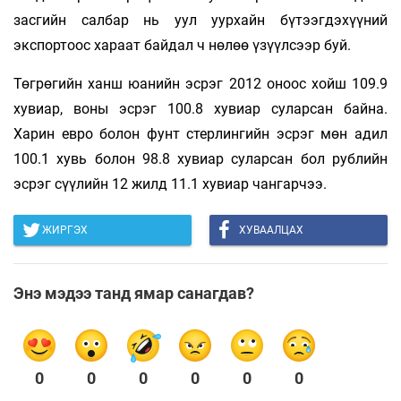
засгийн салбар нь уул уурхайн бүтээгдэхүүний
экспортоос хараат байдал ч нөлөө үзүүлсээр буй.
Төгрөгийн ханш юанийн эсрэг 2012 оноос хойш 109.9
хувиар, воны эсрэг 100.8 хувиар суларсан байна.
Харин евро болон фунт стерлингийн эсрэг мөн адил
100.1 хувь болон 98.8 хувиар суларсан бол рублийн
эсрэг сүүлийн 12 жилд 11.1 хувиар чангарчээ.
ЖИРГЭХ
ХУВААЛЦАХ
Энэ мэдээ танд ямар санагдав?
0
0
0
0
0
0