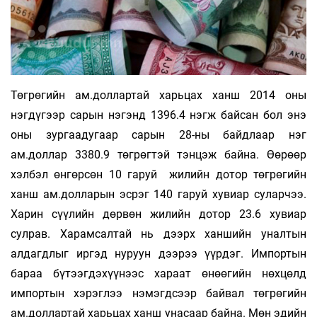
Төгрөгийн ам.доллартай харьцах ханш 2014 оны
нэгдүгээр сарын нэгэнд 1396.4 нэгж байсан бол энэ
оны зургаадугаар сарын 28-ны байдлаар нэг
ам.доллар 3380.9 төгрөгтэй тэнцэж байна. Өөрөөр
хэлбэл өнгөрсөн 10 гаруй жилийн дотор төгрөгийн
ханш ам.долларын эсрэг 140 гаруй хувиар суларчээ.
Харин сүүлийн дөрвөн жилийн дотор 23.6 хувиар
сулрав. Харамсалтай нь дээрх ханшийн уналтын
алдагдлыг иргэд нуруун дээрээ үүрдэг. Импортын
бараа бүтээгдэхүүнээс хараат өнөөгийн нөхцөлд
импортын хэрэглээ нэмэгдсээр байвал төгрөгийн
ам.доллартай харьцах ханш унасаар байна. Мөн эдийн