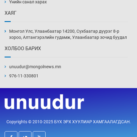
нэмэгджээ
Үнийн санал харах
Уржигдар 13 цаг 52 мин
ХАЯГ
Монголын шигшээ Хонконгийн багийг ялж,
эхний хожлоо авлаа
Монгол Улс, Улаанбаатар 14200, Сүхбаатар дүүрэг 8-р
Уржигдар 13 цаг 30 мин
хороо, Алтангэрэлийн гудамж, Улаанбаатар зочид буудал
ХОЛБОО БАРИХ
Техникийн өндөр үзүүлэлттэй агаарын хөлөг
худалдан авах хүсэлтээ уламжлав
unuudur@mongolnews.mn
Уржигдар 13 цаг 00 мин
976-11-330801
“Шатахууны бус, бодлогын хомсдол
нүүрлээд байна”
Уржигдар 12 цаг 30 мин
Дөрвөн чиглэлд шөнийн автобус иргэдэд
Copyrights © 2010-2025 БҮХ ЭРХ ХУУЛИАР ХАМГААЛАГДСАН.
үйлчилж буй гэв
Уржигдар 12 цаг 00 мин