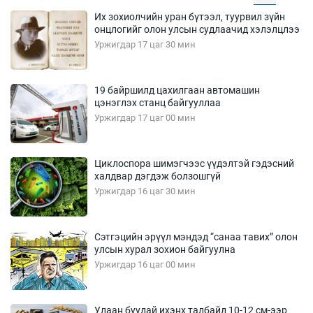
Их зохиолчийн уран бүтээл, туурвил зүйн
онцлогийг олон улсын судлаачид хэлэлцлээ
Уржигдар 17 цаг 30 мин
19 байршилд цахилгаан автомашин
цэнэглэх станц байгууллаа
Уржигдар 17 цаг 00 мин
Циклоспора шимэгчээс үүдэлтэй гэдэсний
халдвар дэгдэж болзошгүй
Уржигдар 16 цаг 30 мин
Сэтгэцийн эрүүл мэндэд “санаа тавих” олон
улсын хурал зохион байгуулна
Уржигдар 16 цаг 00 мин
Улаан буудай ихэнх талбайд 10-12 см-ээр