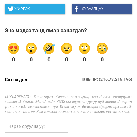
ЖИРГЭХ
ХУВААЛЦАХ
Энэ мэдээ танд ямар санагдав?
0
0
0
0
0
0
Сэтгэгдэл:
Таны IP: (216.73.216.196)
АНХААРУУЛГА: Уншигчдын бичсэн сэтгэгдэлд unuudur.mn хариуцлага
хүлээхгүй болно. Манай сайт ХХЗХ-ны журмын дагуу зүй зохисгүй зарим
үг, хэллэгийг хязгаарласан тул Та сэтгэгдэл бичихдээ бусдын эрх ашгийг
хүндэтгэн үзнэ үү. Хэм хэмжээ зөрчсөн сэтгэгдлийг админ устгах эрхтэй.