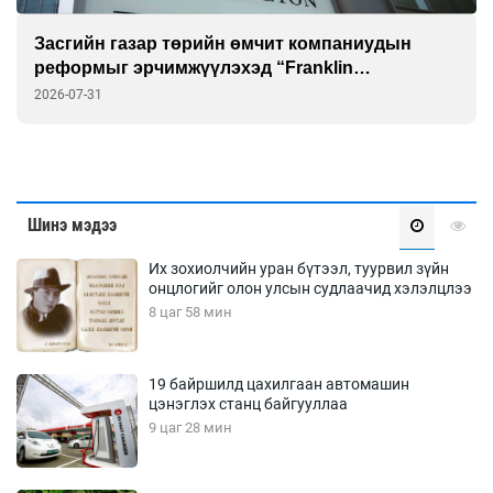
Засгийн газар төрийн өмчит компаниудын
реформыг эрчимжүүлэхэд “Franklin
Templeton”-той хамтарна
2026-07-31
Шинэ мэдээ
Их зохиолчийн уран бүтээл, туурвил зүйн
онцлогийг олон улсын судлаачид хэлэлцлээ
8 цаг 58 мин
19 байршилд цахилгаан автомашин
цэнэглэх станц байгууллаа
9 цаг 28 мин