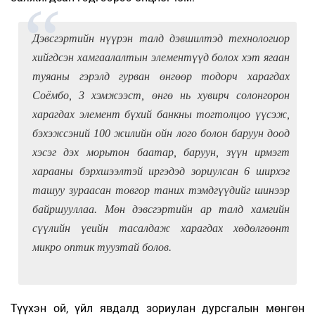
Дэвсгэртийн нүүрэн талд дэвшилтэд технологиор
хийгдсэн хамгаалалтын элементүүд болох хэт ягаан
туяаны гэрэлд гурван өнгөөр тодорч харагдах
Соёмбо, 3 хэмжээст, өнгө нь хувирч солонгорон
харагдах элемент бүхий банкны тогтолцоо үүсэж,
бэхэжсэний 100 жилийн ойн лого болон баруун доод
хэсэг дэх морьтон баатар, баруун, зүүн ирмэгт
харааны бэрхшээлтэй иргэдэд зориулсан 6 ширхэг
ташуу зураасан товгор таних тэмдгүүдийг шинээр
байршууллаа. Мөн дэвсгэртийн ар талд хамгийн
сүүлийн үеийн тасалдаж харагдах хөдөлгөөнт
микро оптик туузтай болов.
Түүхэн ой, үйл явдалд зориулан дурсгалын мөнгөн