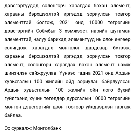
дэвсгэртүүдэд солонгорч харагдах бэхэн элемент,
харааны бэрхшээлтэй иргэдэд зориулсан товгор
элементтэй болгож, 2021 онд 10000 төгрөгийн
дэвсгэртийн Соёмбыг 3 хэмжээст, нарийн шугаман
элементтэй, налуу барихад элементүүд нь олон өнгөөр
солигдож харагдах мөнгөлөг дардсаар бүтээж,
харааны бэрхшээлтэй иргэдэд зориулсан товгор
элемент, солонгорч харагдах бэхэн элемент нэмж
шинэчлэн сайжруулав. Үүнээс гадна 2021 онд Ардын
хувьсгалын 100 жилийн ойд зориулан байрлуулсан
Ардын хувьсгалын 100 жилийн ойн лого бүхий
гүйлгээнд хүчин төгөлдөр дурсгалын 10000 төгрөгийн
мөнгөн дэвсгэртийг цөөн тоогоор үйлдвэрлэн гаргаж
байлаа.
Эх сурвалж: Монголбанк