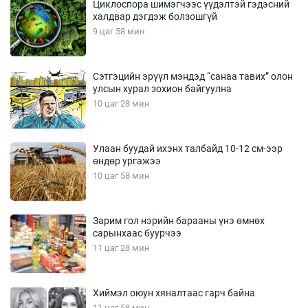
Циклоспора шимэгчээс үүдэлтэй гэдэсний
халдвар дэгдэж болзошгүй
9 цаг 58 мин
Сэтгэцийн эрүүл мэндэд “санаа тавих” олон
улсын хурал зохион байгуулна
10 цаг 28 мин
Улаан буудай ихэнх талбайд 10-12 см-ээр
өндөр ургажээ
10 цаг 58 мин
Зарим гол нэрийн барааны үнэ өмнөх
сарынхаас буурчээ
11 цаг 28 мин
Хиймэл оюун хяналтаас гарч байна
11 цаг 58 мин