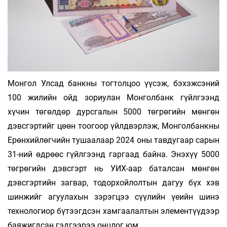
Монгол Улсад банкны тогтолцоо үүсэж, бэхэжсэний
100 жилийн ойд зориулан Монголбанк гүйлгээнд
хүчин төгөлдөр дурсгалын 5000 төгрөгийн мөнгөн
дэвсгэртийг цөөн тоогоор үйлдвэрлэж, Монголбанкны
Ерөнхийлөгчийн тушаалаар 2024 оны тавдугаар сарын
31-ний өдрөөс гүйлгээнд гаргаад байна. Энэхүү 5000
төгрөгийн дэвсгэрт нь УИХ-аар баталсан мөнгөн
дэвсгэртийн загвар, тодорхойлолтын дагуу бүх хэв
шинжийг агуулахын зэрэгцээ сүүлийн үеийн шинэ
технологиор бүтээгдсэн хамгаалалтын элементүүдээр
баяжигдсан гэдгээрээ онцлог юм.