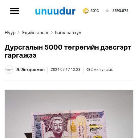
30°C
3593.87
$
Нүүр
Эдийн засаг
Банк санхүү
Дурсгалын 5000 төгрөгийн дэвсгэрт
гаргажээ
Э. Энхцолмон
2024-07-17 12:23
2 мин унших