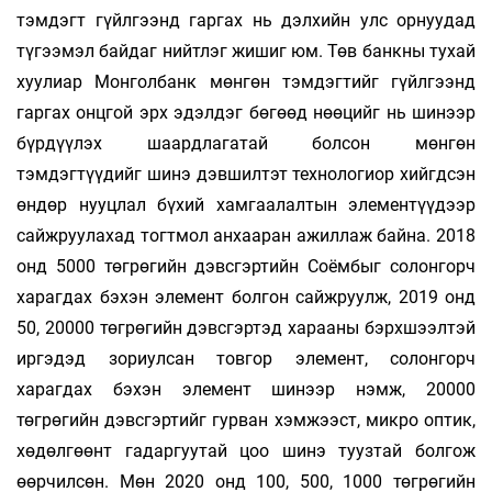
тэмдэгт гүйлгээнд гаргах нь дэлхийн улс орнуудад
түгээмэл байдаг нийтлэг жишиг юм. Төв банкны тухай
хуулиар Монголбанк мөнгөн тэмдэгтийг гүйлгээнд
гаргах онцгой эрх эдэлдэг бөгөөд нөөцийг нь шинээр
бүрдүүлэх шаардлагатай болсон мөнгөн
тэмдэгтүүдийг шинэ дэвшилтэт технологиор хийгдсэн
өндөр нууцлал бүхий хамгаалалтын элементүүдээр
сайжруулахад тогтмол анхааран ажиллаж байна. 2018
онд 5000 төгрөгийн дэвсгэртийн Соёмбыг солонгорч
харагдах бэхэн элемент болгон сайжруулж, 2019 онд
50, 20000 төгрөгийн дэвсгэртэд харааны бэрхшээлтэй
иргэдэд зориулсан товгор элемент, солонгорч
харагдах бэхэн элемент шинээр нэмж, 20000
төгрөгийн дэвсгэртийг гурван хэмжээст, микро оптик,
хөдөлгөөнт гадаргуутай цоо шинэ туузтай болгож
өөрчилсөн. Мөн 2020 онд 100, 500, 1000 төгрөгийн