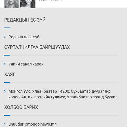
РЕДАКЦЫН ЁС ЗҮЙ
Эмэгтэйчүүд Бээжин, эрэгтэйчүүд Японд
бэлтгэл базаахаар хилийн дээс алхлаа
12 цаг 28 мин
Редакцын ёс зүй
СУРТАЛЧИЛГАА БАЙРШУУЛАХ
АНУ-ын Цэргийн кибер командлалаын
ажилтнууд амиа хорлох явдал эрс
нэмэгджээ
Үнийн санал харах
12 цаг 35 мин
ХАЯГ
Монголын шигшээ Хонконгийн багийг ялж,
эхний хожлоо авлаа
Монгол Улс, Улаанбаатар 14200, Сүхбаатар дүүрэг 8-р
12 цаг 58 мин
хороо, Алтангэрэлийн гудамж, Улаанбаатар зочид буудал
ХОЛБОО БАРИХ
Техникийн өндөр үзүүлэлттэй агаарын хөлөг
худалдан авах хүсэлтээ уламжлав
unuudur@mongolnews.mn
13 цаг 28 мин