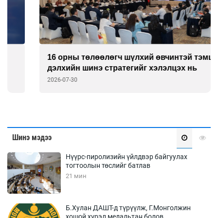
16 орны төлөөлөгч шүлхий өвчинтэй тэмцэх
дэлхийн шинэ стратегийг хэлэлцэх нь
2026-07-30
Шинэ мэдээ
Нүүрс-пиролизийн үйлдвэр байгуулах
тогтоолын төслийг батлав
21 мин
Б.Хулан ДАШТ-д түрүүлж, Г.Монголжин
хошой хүрэл медальтан болов