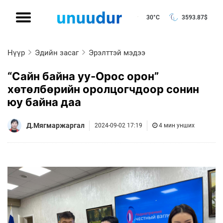
30°C
3593.87
$
Нүүр
Эдийн засаг
Эрэлттэй мэдээ
“Сайн байна уу-Орос орон”
хөтөлбөрийн оролцогчдоор сонин
юу байна даа
Д.Мягмаржаргал
2024-09-02 17:19
4 мин унших