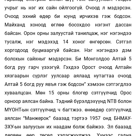
учрыг нь нэг их сайн ойлгоогүй. Очоод л мэдэрсэн.
Очоод эхний өдөр би юунд ирчихэв гэж бодсон.
Майханд хоноод өглөө босохдоо нэгэнт дассан
байсан. Орон орны залуустай танилцаж, нэг нэгэндээ
тусалж, нэг мэдэхэд 14 хоног өнгөрсөн. Сэтгэл
хоргодоод буцмааргүй байсан. Нэг нэгэндээ дэм
болохын сайхныг мэдэрсэн. Би Монголдоо Алтай 5
богд руу гарч үзээгүй. Гэхдээ Орост очоод Алтайн
хязгаарын сүрлэг уулсаар аялаад нутагтаа очоод
Алтай 5 богд руу явъя гэж бодсон” хэмээн сэтгэгдлээ
хуваалцсан. Мөн 15 орны блогер сэтгүүлчид Орос
орноор аялсан байна. Тэдний бүрэлдэхүүнд NTB болон
МҮОНТ-ын сэтгүүлчид ч багтжээ. өнөөдөр сэтгүүлчид
аялсан “Манжерок” баазад тэртээ 1957 онд БНМАУ-
ЗХУ-ын залуусын их наадам болж байжээ. Эл баазад
дөрвөн өөр төсөл хэрэгжүүлжээ. Үүнээс гадна