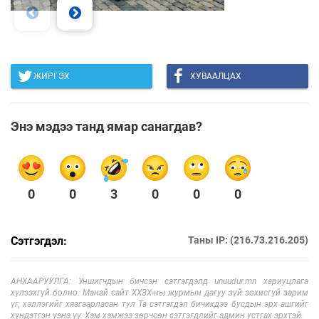
ЖИРГЭХ
ХУВААЛЦАХ
Энэ мэдээ танд ямар санагдав?
0
0
3
0
0
0
Сэтгэгдэл:
Таны IP: (216.73.216.205)
АНХААРУУЛГА: Уншигчдын бичсэн сэтгэгдэлд unuudur.mn хариуцлага
хүлээхгүй болно. Манай сайт ХХЗХ-ны журмын дагуу зүй зохисгүй зарим
үг, хэллэгийг хязгаарласан тул Та сэтгэгдэл бичихдээ бусдын эрх ашгийг
хүндэтгэн үзнэ үү. Хэм хэмжээ зөрчсөн сэтгэгдлийг админ устгах эрхтэй.