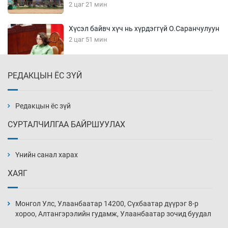
2 цаг 21 мин
Хүсэл байвч хүч нь хүрдэггүй О.Саранчулуун
2 цаг 51 мин
РЕДАКЦЫН ЁС ЗҮЙ
Шатахуун олгох хязгаарлалтыг 100 мянган
төгрөг болгож нэмлээ
3 цаг 21 мин
Редакцын ёс зүй
СУРТАЛЧИЛГАА БАЙРШУУЛАХ
Монголчуудын сэтгэлийн боловсрол
“ширгэж” байна
Үнийн санал харах
3 цаг 51 мин
ХАЯГ
Их зохиолчийн уран бүтээл, туурвил зүйн
онцлогийг олон улсын судлаачид хэлэлцлээ
Монгол Улс, Улаанбаатар 14200, Сүхбаатар дүүрэг 8-р
2026-08-07
хороо, Алтангэрэлийн гудамж, Улаанбаатар зочид буудал