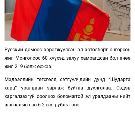
Русский домоос хэрэгжүүлсэн эл хөтөлбөрт өнгөрсөн
жил Монголоос 60 хүүхэд залуу хамрагдсан бол өнөө
жил 219 болж өсжээ.
Мэдээллийн төгсгөлд сэтгүүлчдийн дунд “Шударга
харц” уралдаан зарлаж буйгаа дуулгалаа. Сэдэв
харгалзахгүй оролцох боломжтой эл уралдааны нийт
шагналын сан 6.2 сая рубль гэнэ.