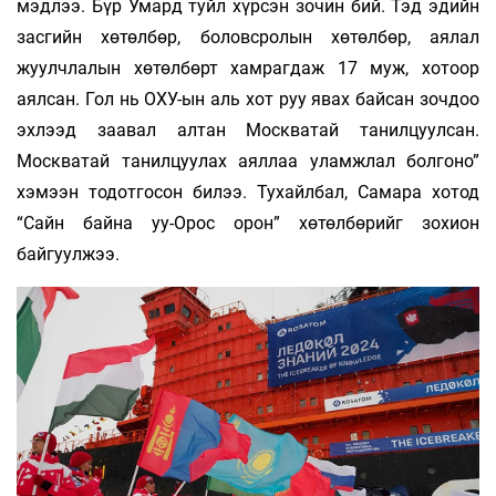
мэдлээ. Бүр Умард туйл хүрсэн зочин бий. Тэд эдийн
засгийн хөтөлбөр, боловсролын хөтөлбөр, аялал
жуулчлалын хөтөлбөрт хамрагдаж 17 муж, хотоор
аялсан. Гол нь ОХУ-ын аль хот руу явах байсан зочдоо
эхлээд заавал алтан Москватай танилцуулсан.
Москватай танилцуулах аяллаа уламжлал болгоно”
хэмээн тодотгосон билээ. Тухайлбал, Самара хотод
“Сайн байна уу-Орос орон” хөтөлбөрийг зохион
байгуулжээ.