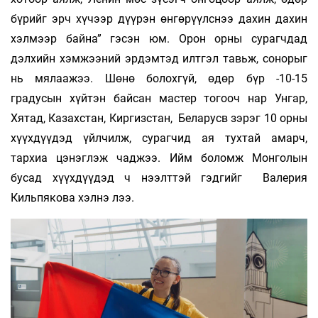
бүрийг эрч хүчээр дүүрэн өнгөрүүлснээ дахин дахин
хэлмээр байна” гэсэн юм. Орон орны сурагчдад
дэлхийн хэмжээний эрдэмтэд илтгэл тавьж, сонорыг
нь мялаажээ. Шөнө болохгүй, өдөр бүр -10-15
градусын хүйтэн байсан мастер тогооч нар Унгар,
Хятад, Казахстан, Киргизстан, Беларусв зэрэг 10 орны
хүүхдүүдэд үйлчилж, сурагчид ая тухтай амарч,
тархиа цэнэглэж чаджээ. Ийм боломж Монголын
бусад хүүхдүүдэд ч нээлттэй гэдгийг Валерия
Кильпякова хэлнэ лээ.