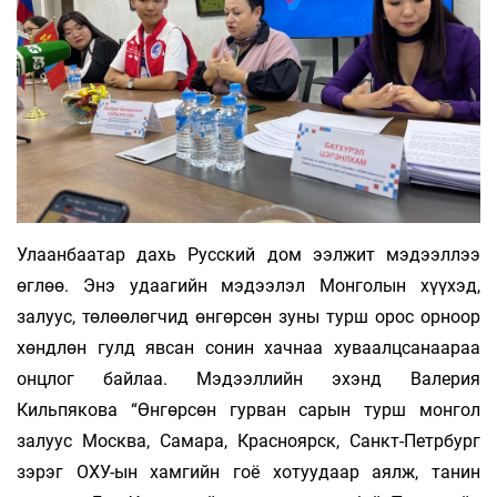
Улаанбаатар дахь Русский дом ээлжит мэдээллээ
өглөө. Энэ удаагийн мэдээлэл Монголын хүүхэд,
залуус, төлөөлөгчид өнгөрсөн зуны турш орос орноор
хөндлөн гулд явсан сонин хачнаа хуваалцсанаараа
онцлог байлаа. Мэдээллийн эхэнд Валерия
Кильпякова “Өнгөрсөн гурван сарын турш монгол
залуус Москва, Самара, Красноярск, Санкт-Петрбург
зэрэг ОХУ-ын хамгийн гоё хотуудаар аялж, танин