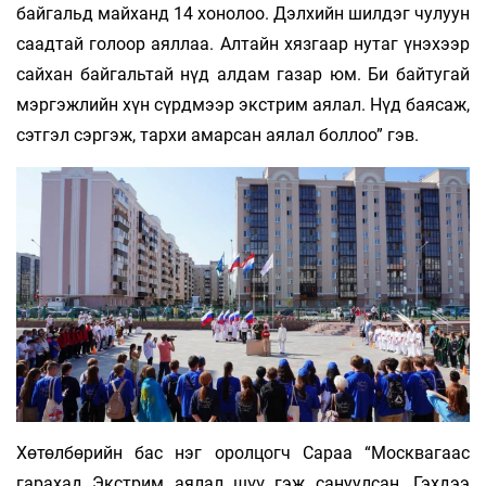
байгальд майханд 14 хонолоо. Дэлхийн шилдэг чулуун
саадтай голоор аяллаа. Алтайн хязгаар нутаг үнэхээр
сайхан байгальтай нүд алдам газар юм. Би байтугай
мэргэжлийн хүн сүрдмээр экстрим аялал. Нүд баясаж,
сэтгэл сэргэж, тархи амарсан аялал боллоо” гэв.
Хөтөлбөрийн бас нэг оролцогч Сараа “Москвагаас
гарахад Экстрим аялал шүү гэж сануулсан. Гэхдээ