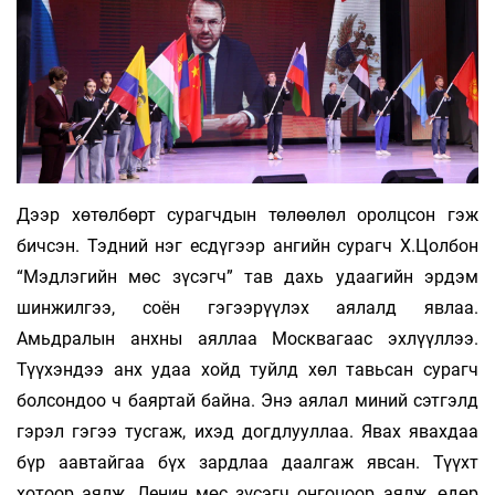
Дээр хөтөлбөрт сурагчдын төлөөлөл оролцсон гэж
бичсэн. Тэдний нэг есдүгээр ангийн сурагч Х.Цолбон
“Мэдлэгийн мөс зүсэгч” тав дахь удаагийн эрдэм
шинжилгээ, соён гэгээрүүлэх аялалд явлаа.
Амьдралын анхны аяллаа Москвагаас эхлүүллээ.
Түүхэндээ анх удаа хойд туйлд хөл тавьсан сурагч
болсондоо ч баяртай байна. Энэ аялал миний сэтгэлд
гэрэл гэгээ тусгаж, ихэд догдлууллаа. Явах явахдаа
бүр аавтайгаа бүх зардлаа даалгаж явсан. Түүхт
хотоор аялж, Ленин мөс зүсэгч онгоцоор аялж, өдөр