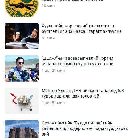
36 мин
Хуульчийн мэргэжлийн шалгалтын
бүртгэлийг энэ баасан гарагт эхлүүлнэ
51 мин
“ДЦС-3”-ын засварыг өвлийн оргил
ачааллаас өмнө дуусгах үүрэг өгөв
1 цаг 21 мин
Монгол Улсын ДНБ-ий өсөлт энэ онд 5.8
хувьд хадгалагдах төлөвтэй
1 цаг 51 мин
Орхон аймгийн “Будда вилла”-гийн
захиалагчид ордероо авч чадахгүйд хүрэх
вий