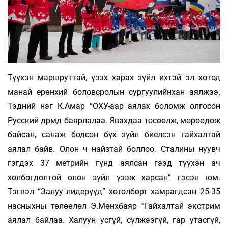
Түүхэн маршруттай, үзэх харах зүйл ихтэй эл хотод
манай ерөнхий боловсролын сургуулийнхан аялжээ.
Тэдний нэг К.Амар “ОХУ-аар аялах боломж олгосон
Русский дрмд баярлалаа. Явахдаа төсөөлж, мөрөөдөж
байсан, санаж бодсон бүх зүйл биелсэн гайхалтай
аялал байв. Олон ч найзтай боллоо. Сталины нуувч
гэгдэх 37 метрийн гүнд аялсан гээд түүхэн ач
холбогдолтой олон зүйл үзэж харсан” гэсэн юм.
Тэгвэл “Залуу лидерүүд” хөтөлбөрт хамрагдсан 25-35
насныхны төлөөлөл Э.Мөнхбаяр “Гайхалтай экстрим
аялал байлаа. Халуун усгүй, сүлжээгүй, гар утасгүй,