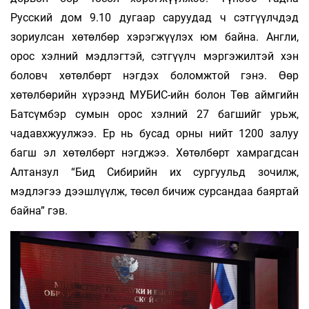
Русский дом 9.10 дугаар саруудад ч сэтгүүлчдэд
зориулсан хөтөлбөр хэрэгжүүлэх юм байна. Англи,
орос хэлний мэдлэгтэй, сэтгүүлч мэргэжилтэй хэн
боловч хөтөлбөрт нэгдэх боломжтой гэнэ. Өөр
хөтөлбөрийн хүрээнд МУБИС-ийн болон Төв аймгийн
Батсүмбэр сумын орос хэлний 27 багшийг урьж,
чадавхжуулжээ. Ер нь бусад орны нийт 1200 залуу
багш эл хөтөлбөрт нэгджээ. Хөтөлбөрт хамрагдсан
Алтанзул “Бид Сибирийн их сургуульд зочилж,
мэдлэгээ дээшлүүлж, төсөл бичиж сурсандаа баяртай
байна” гэв.