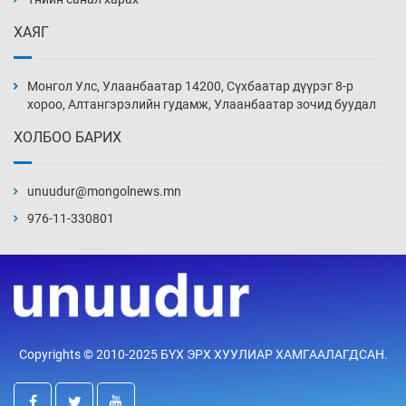
21 цаг 38 мин
ХАЯГ
Монголын шигшээ Хонконгийн багийг ялж,
эхний хожлоо авлаа
Монгол Улс, Улаанбаатар 14200, Сүхбаатар дүүрэг 8-р
22 цаг 0 мин
хороо, Алтангэрэлийн гудамж, Улаанбаатар зочид буудал
ХОЛБОО БАРИХ
Техникийн өндөр үзүүлэлттэй агаарын хөлөг
худалдан авах хүсэлтээ уламжлав
unuudur@mongolnews.mn
22 цаг 30 мин
976-11-330801
“Шатахууны бус, бодлогын хомсдол
нүүрлээд байна”
23 цаг 0 мин
Дөрвөн чиглэлд шөнийн автобус иргэдэд
Copyrights © 2010-2025 БҮХ ЭРХ ХУУЛИАР ХАМГААЛАГДСАН.
үйлчилж буй гэв
23 цаг 30 мин