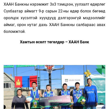
ХААН Банкны нэрэмжит 3х3 тэмцээн, уулзалт өдөрлөг
Сүхбаатар аймагт 9-р сарын 22-ны өдөр болох бөгөөд
оролцох хүсэлтэй хүүхдүүд дэлгэрэнгүй мэдээллийг
аймаг, орон нутаг дахь ХААН Банкны салбараас авах
боломжтой.
Хамтын өсөлт төгөлдөр – ХААН Банк