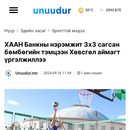
30°C
3593.87
$
Нүүр
Эдийн засаг
Эрэлттэй мэдээ
ХААН Банкны нэрэмжит 3x3 сагсан
бөмбөгийн тэмцээн Хөвсгөл аймагт
үргэлжиллээ
Unuudur.mn
2024-09-16 11:49
1 мин унших