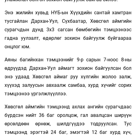
Энэ жилийн хувьд НҮБ-ын Хүүхдийн сантай хамтран
тусгайлан Дархан-Уул, Сүхбаатар, Хөвсгөл аймгийн
сурагчдын дунд 3х3 сагсан бөмбөгийн тэмцээнээс
гадна уулзалт, өдөрлөг зохион байгуулж буйгаараа
онцлог юм.
Аяны багийнхан тэмцээнийг 9-р сарын 7-ноос 8-ны
өдрүүдэд Дархан-Уул аймагт зохион байгуулсан бол
энэ удаад Хөвсгөл аймаг руу хүлгийн жолоо залж,
хүүхэд залуусын авхаалж самбаа, хурд хүчийг сорих
тэмцээнээ үргэлжлүүллээ.
Хөвсгөл аймгийн тэмцээнд ахлах ангийн сурагчдаас
бүрдсэн нийт 36 баг оролцож, гал авалцсан ширүүн
өрсөлдөөн өрнөж, шилдгүүдээ тодруулсан. Тус
тэмцээнд эрэгтэй 24 баг, эмэгтэй 12 баг хурд хүч,