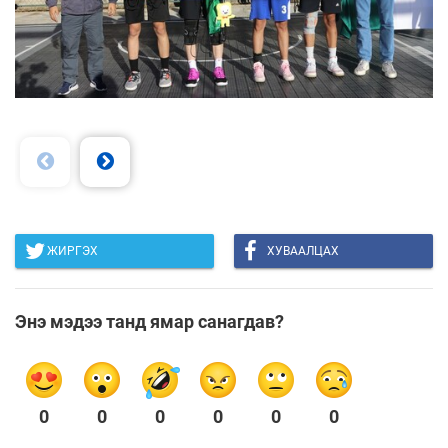
ЖИРГЭХ
ХУВААЛЦАХ
Энэ мэдээ танд ямар санагдав?
0
0
0
0
0
0