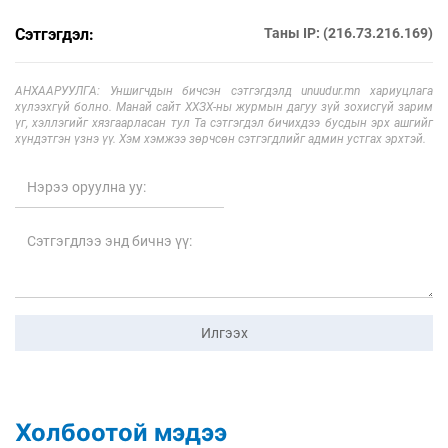
Сэтгэгдэл:
Таны IP: (216.73.216.169)
АНХААРУУЛГА: Уншигчдын бичсэн сэтгэгдэлд unuudur.mn хариуцлага
хүлээхгүй болно. Манай сайт ХХЗХ-ны журмын дагуу зүй зохисгүй зарим
үг, хэллэгийг хязгаарласан тул Та сэтгэгдэл бичихдээ бусдын эрх ашгийг
хүндэтгэн үзнэ үү. Хэм хэмжээ зөрчсөн сэтгэгдлийг админ устгах эрхтэй.
Илгээх
Холбоотой мэдээ