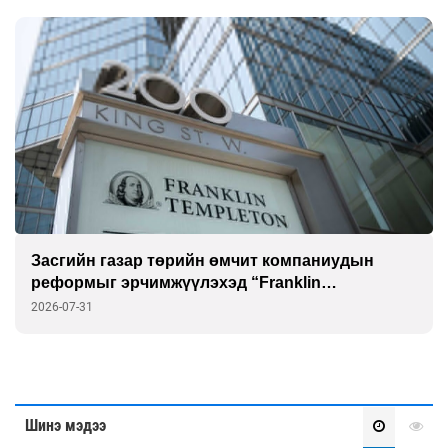
Засгийн газар төрийн өмчит компаниудын
реформыг эрчимжүүлэхэд “Franklin
Templeton”-той хамтарна
2026-07-31
Шинэ мэдээ