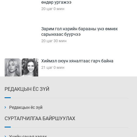
өндөр ургажээ
20 цаг 0 мин
Зарим гол нэрийн барааны үнэ өмнөх
сарынхаас буурчээ
20 цаг 30 мин
Хиймэл оюун хяналтаас гарч байна
21 цаг 0 мин
РЕДАКЦЫН ЁС ЗҮЙ
Эмэгтэйчүүд Бээжин, эрэгтэйчүүд Японд
бэлтгэл базаахаар хилийн дээс алхлаа
21 цаг 30 мин
Редакцын ёс зүй
СУРТАЛЧИЛГАА БАЙРШУУЛАХ
АНУ-ын Цэргийн кибер командлалаын
ажилтнууд амиа хорлох явдал эрс
нэмэгджээ
Үнийн санал харах