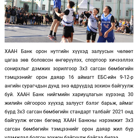
ХААН Банк орон нутгийн хүүхэд залуусын чөлөөт
цагаа зөв боловсон өнгөрүүлэх, спортоор хичээллэх
сонирхлыг дэмжих зорилгоор 3x3 сагсан бөмбөгийн
тэмцээнийг орон даяар 16 аймагт ЕБС-ийн 9-12-р
ангийн сурагчдын дунд энэ өдрүүдэд зохион байгуулж
буй. ХААН Банк нийгмийн хариуцлагын хүрээнд 30
жилийн ойгоороо хүүхэд залууст бэлэг барьж, аймаг
бүрд 3х3 сагсан бөмбөгийн стандарт талбайг 2021 онд
байгуулж өгсөн бөгөөд ХААН Банкны нэрэмжит 3х3
сагсан бөмбөгийн тэмцээнийг орон даяар жил бүр
уламжлал болгон зохион байгуулж байгаа билээ.