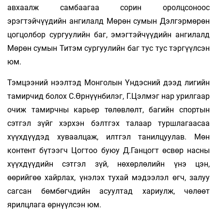
авхаалж самбаагаа сорин оролцсоноос
эрэгтэйчүүдийн ангилалд Мөрөн сумын Дэлгэрмөрөн
цогцолбор сургуулийн баг, эмэгтэйчүүдийн ангилалд
Мөрөн сумын Титэм сургуулийн баг тус тус тэргүүлсэн
юм.
Тэмцээний нээлтэд Монголын Үндэсний дээд лигийн
тамирчид болох С.Өрнүүнбилэг, Г.Цэлмэг нар урилгаар
очиж тамирчны карьер төлөвлөлт, багийн спортын
сэтгэл зүйг хэрхэн бэлтгэх талаар туршлагаасаа
хүүхдүүдэд хуваалцаж, илтгэл танилцуулав. Мөн
контент бүтээгч Цогтоо буюу Д.Ганцогт өсвөр насны
хүүхдүүдийн сэтгэл зүй, нөхөрлөлийн үнэ цэн,
өөрийгөө хайрлах, үнэлэх тухай мэдээлэл өгч, залуу
сагсан бөмбөгчдийн асуултад хариулж, чөлөөт
ярилцлага өрнүүлсэн юм.