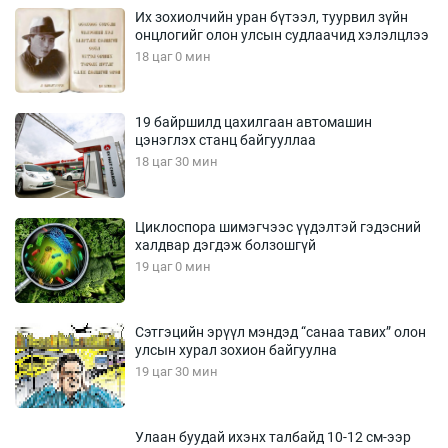
Их зохиолчийн уран бүтээл, туурвил зүйн
онцлогийг олон улсын судлаачид хэлэлцлээ
18 цаг 0 мин
19 байршилд цахилгаан автомашин
цэнэглэх станц байгууллаа
18 цаг 30 мин
Циклоспора шимэгчээс үүдэлтэй гэдэсний
халдвар дэгдэж болзошгүй
19 цаг 0 мин
Сэтгэцийн эрүүл мэндэд “санаа тавих” олон
улсын хурал зохион байгуулна
19 цаг 30 мин
Улаан буудай ихэнх талбайд 10-12 см-ээр