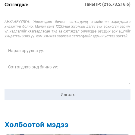
Сэтгэгдэл:
Таны IP: (216.73.216.6)
АНХААРУУЛГА: Уншигчдын бичсэн сэтгэгдэлд unuudur.mn хариуцлага
хүлээхгүй болно. Манай сайт ХХЗХ-ны журмын дагуу зүй зохисгүй зарим
үг, хэллэгийг хязгаарласан тул Та сэтгэгдэл бичихдээ бусдын эрх ашгийг
хүндэтгэн үзнэ үү. Хэм хэмжээ зөрчсөн сэтгэгдлийг админ устгах эрхтэй.
Илгээх
Холбоотой мэдээ