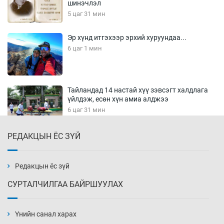
шинэчлэл
5 цаг 31 мин
Эр хүнд итгэхээр эрхий хуруундаа...
6 цаг 1 мин
Тайландад 14 настай хүү зэвсэгт халдлага
үйлдэж, есөн хүн амиа алджээ
6 цаг 31 мин
РЕДАКЦЫН ЁС ЗҮЙ
Хүннү рок буюу монгол онгод
7 цаг 1 мин
Редакцын ёс зүй
СУРТАЛЧИЛГАА БАЙРШУУЛАХ
Сарьсан багваахайнууд голын эрэг дагуух
барилга, байгууламжийн дээвэрт үүрлэжээ
Үнийн санал харах
7 цаг 31 мин