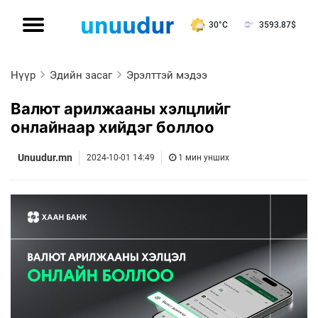
30°C
3593.87
$
Нүүр
Эдийн засаг
Эрэлттэй мэдээ
Валют арилжааны хэлцлийг
онлайнаар хийдэг боллоо
Unuudur.mn
2024-10-01 14:49
1 мин унших