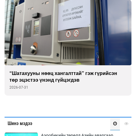
“Шатахууны нөөц хангалттай” гэж гүрийсэн
төр эцэстээ үнэнд гүйцэгдэв
2026-07-31
Шинэ мэдээ
Аэробикийн төрөлд Азийн аваргаар