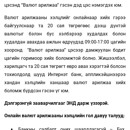
цэсэнд “Валют арилжаа” гэсэн дэд цэс нэмэгдэх юм.
Валют арилжааны хэлцлийг онлайнаар хийх гэрээ
байгуулснаар та 20 сая төгрөгөөс дээш дүнтэй
валютыг бэлэн бус хэлбэрээр худалдах болон
худалдан авахдаа ажлын өдрүүдэд 09:00-17:00 цагийн
хооронд "Валют арилжаа” цэсээр дамжуулан бодит
цагийн горимоор хийх боломжтой болно. Жишээлбэл,
харилцагч та 20 сая төгрөгт евро авах хэрэгтэй болсон
тохиолдолд шууд Интернэт банк, аппликэйшнээрээ
хандан хэлцлийн ханшаар валют арилжаа хийх
боломж бүрдсэн гэсэн үг юм.
Дэлгэрэнгүй зааварчилгааг ЭНД дарж үзээрэй.
Онлайн валют арилжааны хэлцлийн гол давуу талууд:
Банкны салбарт очих шаардлагагүй – Бүх