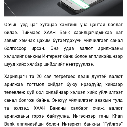
Орчин үед цаг хугацаа хамгийн үнэ цэнтэй баялаг
билээ. Тиймээс ХААН Банк харилцагчдынхаа цаг
завыг хэмнэх цахим бүтээгдэхүүн үйлчилгээг санал
болгосоор ирсэн. Энэ удаа валют арилжааны
хэлцлийг банкны Интернэт банк болон аппликэйшнээр
шууд хийх хялбар шийдлийг нэвтрүүллээ.
Харилцагч та 20 сая төгрөгөөс дээш дүнтэй валют
арилжаа тогтмол хийдэг буюу ирээдүйд хийхээр
төлөвлөж буй бол онлайнаар хэлцэл хийх үйлчилгээг
санал болгож байна. Энэхүү үйлчилгээг авахын тулд
та эхлээд ХААН Банкны салбарт очиж, валют
арилжааны гэрээ байгуулна. Ингэснээр таны Khan
Bank аппликэйшн болон Интернэт банкны “Гүйлгээ”