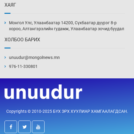
ХАЯГ
Цагдаагийн алба хаагчийг мөргөж зугтсан
этгээдийг илрүүлэв
Монгол Улс, Улаанбаатар 14200, Сүхбаатар дүүрэг 8-р
8 цаг 1 мин
хороо, Алтангэрэлийн гудамж, Улаанбаатар зочид буудал
ХОЛБОО БАРИХ
Нүүрс-пиролизийн үйлдвэр байгуулах
тогтоолын төслийг батлав
unuudur@mongolnews.mn
8 цаг 31 мин
976-11-330801
Б.Хулан ДАШТ-д түрүүлж, Г.Монголжин
хошой хүрэл медальтан болов
8 цаг 46 мин
Хуульчийн мэргэжлийн шалгалтын
Copyrights © 2010-2025 БҮХ ЭРХ ХУУЛИАР ХАМГААЛАГДСАН.
бүртгэлийг энэ баасан гарагт эхлүүлнэ
9 цаг 1 мин