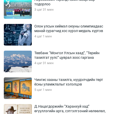
тодорлоо
3 цаг 31 мин
Олон улсын хиймэл оюуны олимпиадаас
манай сурагчид хос хүрэл медаль хүртэв
4 цаг 1 мин
Төвбанк “Монгол Улсын хаад”, “Төрийн
тахилгат уулс” цуврал зоос гаргана
4 цаг 31 мин
Чингис хааны тахилга, нүүдэлчдийн төрт
ёсны уламжлалыг хэлэлцэв
5 цаг 1 мин
Д.Нацагдоржийн “Харанхуй хад”
өгүүллэгийн арга, сэтгэлгээний нөлөөлөл,