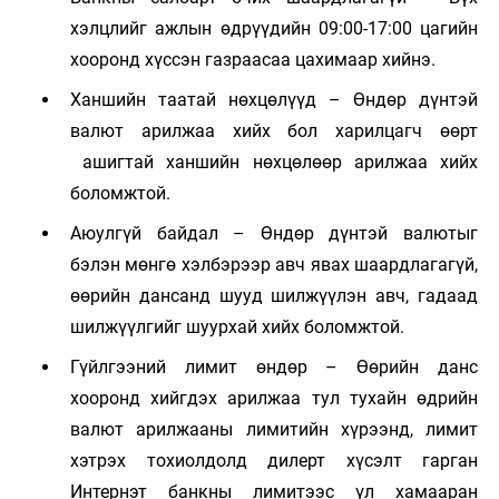
хэлцлийг ажлын өдрүүдийн 09:00-17:00 цагийн
хооронд хүссэн газраасаа цахимаар хийнэ.
Ханшийн таатай нөхцөлүүд – Өндөр дүнтэй
валют арилжаа хийх бол харилцагч өөрт
ашигтай ханшийн нөхцөлөөр арилжаа хийх
боломжтой.
Аюулгүй байдал – Өндөр дүнтэй валютыг
бэлэн мөнгө хэлбэрээр авч явах шаардлагагүй,
өөрийн дансанд шууд шилжүүлэн авч, гадаад
шилжүүлгийг шуурхай хийх боломжтой.
Гүйлгээний лимит өндөр – Өөрийн данс
хооронд хийгдэх арилжаа тул тухайн өдрийн
валют арилжааны лимитийн хүрээнд, лимит
хэтрэх тохиолдолд дилерт хүсэлт гарган
Интернэт банкны лимитээс үл хамааран