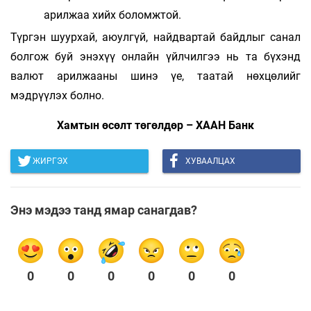
арилжаа хийх боломжтой.
Түргэн шуурхай, аюулгүй, найдвартай байдлыг санал
болгож буй энэхүү онлайн үйлчилгээ нь та бүхэнд
валют арилжааны шинэ үе, таатай нөхцөлийг
мэдрүүлэх болно.
Хамтын өсөлт төгөлдөр – ХААН Банк
ЖИРГЭХ
ХУВААЛЦАХ
Энэ мэдээ танд ямар санагдав?
0
0
0
0
0
0