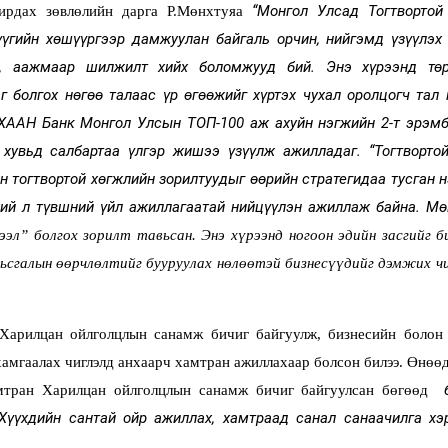
“
Монгол Улсад Тогтвортой
ирдах зөвлөлийн дарга Р.Мөнхтуяа
үүгийн хөшүүргээр дамжуулан байгаль орчин, нийгэмд үзүүлэх
лж, аажмаар шилжилт хийх боломжууд бий. Энэ хүрээнд тө
г болгох нөгөө талаас үр өгөөжийг хүртэх чухал оролцогч тал 
ХААН Банк Монгол Улсын ТОП-100 аж ахуйн нэгжийн 2-т эрэмб
н хувьд салбартаа үлгэр жишээ үзүүлж ажилладаг. “Тогтворто
н тогтвортой хөгжлийн зорилтуудыг өөрийн стратегидаа тусган н
үхий л түвшний үйл ажиллагаатай нийцүүлэн ажиллаж байна. М
зээл” болгох зорилт тавьсан. Энэ хүрээнд ногоон
эдийн засгийг б
ьсгалын өөрчлөлтийг бууруулах нөлөөтэй бизнесүүдийг дэмжих чи
рилцан ойлголцлын санамж бичиг байгуулж, бизнесийн болон
хамгаалах чиглэлд анхаарч хамтран ажиллахаар болсон билээ. Өнөө
б
ран Харилцан ойлголцлын санамж бичиг байгуулсан бөгөөд
 Хүүхдийн сантай ойр ажиллах, хамтраад санал санаачилга хэ