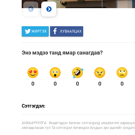
ЖИРГЭХ
ХУВААЛЦАХ
Энэ мэдээ танд ямар санагдав?
0
0
0
0
0
Сэтгэгдэл:
АНХААРУУЛГА: Уншигчдын бичсэн сэтгэгдэлд unuudur.mn хариуцла
хязгаарласан тул Та сэтгэгдэл бичихдээ бусдын эрх ашгийг хүндэтг