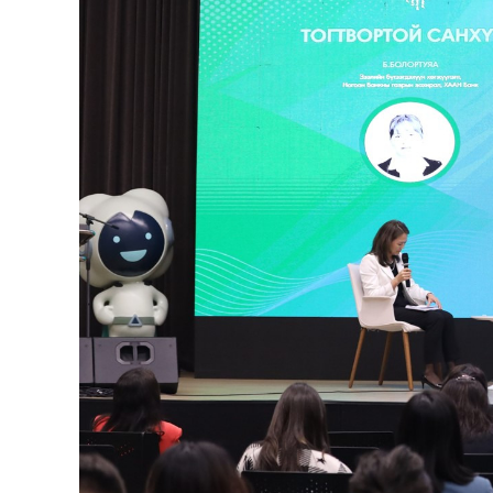
126-гийн НЭГ
Ертөнц
Спорт
Нийгэм
Бөх
Техник технологи
Сагсан бөмбөг
Шинжлэх ухаан
Хөлбөмбөг
Сонин хачин
Олимпын төрөл
Дэлхийн монгол
Тулааны спорт
Олимпын бус төр