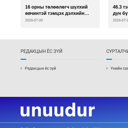
й
46.3 тэрбум төгрөгийн үнийн
Шатах
дүн бүхий арилжаа хийлээ
буруут
нь
2026-07-30
2026-07-
РЕДАКЦЫН ЁС ЗҮЙ
СУРТАЛЧ
Редакцын ёс зүй
Үнийн са