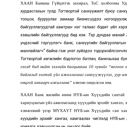
ХААН Банкны Гүйцэтгэх захирал,
ТоС холбооны Уд
хурдасгахын тулд Тогтвортой санхүүжилт буюу санх
тооцох, бууруулах замаар бизнесүүдээ ногооруу
байгууллагуудтай хамтран нэг талаас бодит үйл хэрэ
хэвшлийн байгууллагууд бид юм. Тэр дундаа манай 
үндэсний тэргүүлэгч банк, санхүүгийн байгууллагы
манлайлагч” байна гэж үнэт зүйлдээ тодорхойлсончло
Тогтвортой хөгжлийн бодлогоо батлан, банкныхаа б
гэхэд бид нийт зээлийн багцынхаа 10 хувийг “ногоон 
байгальд ээлтэй үйл ажиллагааг санхүүжүүлэх, уур ам
онцгой анхаарч ажиллана”
хэмээн онцолсон юм.
ХААН Банк жилийн өмнө НҮБ-ын Хүүхдийн сантай Ха
хариуцлагын үйл ажиллагаанд хүүхдийн эрхийг хангах, 
хэмжээний үеэр
МҮХАҮТ НҮБ-ын Хүүхдийн сан хамт
хүүхдийн эрхийг хангах, хамгаалах чиглэлд НҮБ-ын
уриалга дэвшүүлсэн нь онцлог байв.