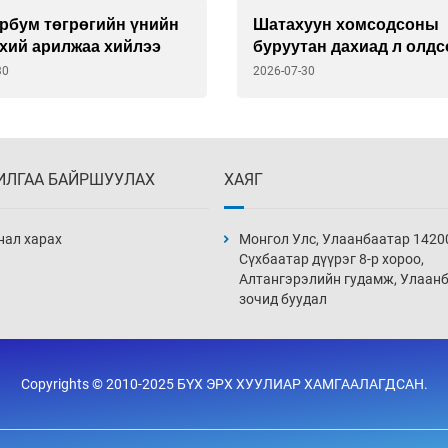
уун хомсодсоны
Ам.долларын ханш чанг
ан дахиад л олдсонгүй
3611 төгрөгтэй тэнцэв
30
2026-07-28
ИЛГАА БАЙРШУУЛАХ
ХАЯГ
нал харах
Монгол Улс, Улаанбаатар 1420
Сүхбаатар дүүрэг 8-р хороо,
Алтангэрэлийн гудамж, Улаан
зочид буудал
Copyrights © 2010-2025 БҮХ ЭРХ ХУУЛИАР ХАМГААЛАГДСАН.