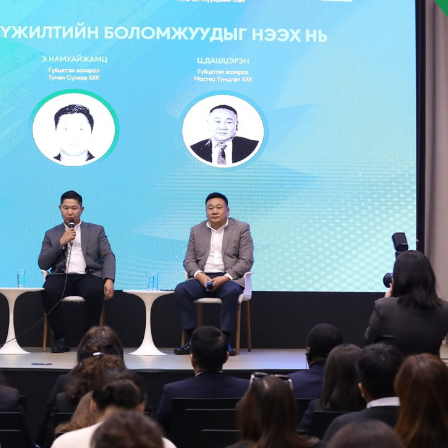
Ханш
Хэрэг з
Эрэлттэй мэдээ
Эрүүл м
Хууль ёс
Хүмүүс
Албаны 
Бусад
Life style
Ярилцл
Зөвлөгөө
Хоймор
Өнөөдрийн тухай
Уншигч-
өл