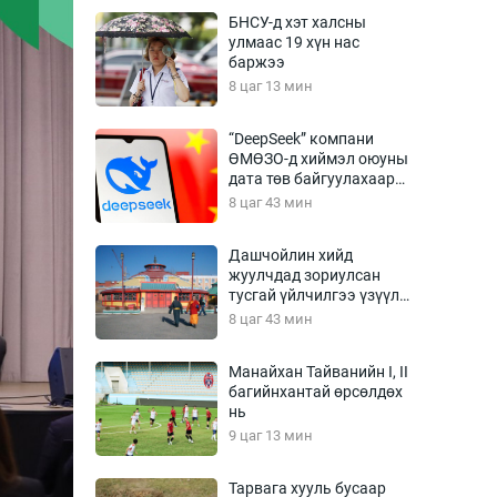
Урлагтай яриа
БНСУ-д хэт халсны
өрчил
улмаас 19 хүн нас
баржээ
энд-Эрхэм баян
8 цаг 13 мин
“DeepSeek” компани
ӨМӨЗО-д хиймэл оюуны
хүний үг
дата төв байгуулахаар
төлөвлөж байна
8 цаг 43 мин
Дашчойлин хийд
жуулчдад зориулсан
ага
Бусад
тусгай үйлчилгээ үзүүлж
эхэлжээ
8 цаг 43 мин
Фото
сурвалжлагч
Видео
Манайхан Тайванийн I, II
Инфографик
багийнхантай өрсөлдөх
нь
Санал асуулга
9 цаг 13 мин
Тарвага хууль бусаар