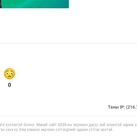
0
Таны IP: (216.
га хүлээхгүй болно. Манай сайт ХХЗХ-ны журмын дагуу зүй зохисгүй зарим үг
эн үзнэ үү. Хэм хэмжээ зөрчсөн сэтгэгдлийг админ устгах эрхтэй.