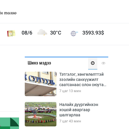
йн төлөө
08/6
30°C
3593.93
$
Соёл урлаг
Шинэ мэдээ
ой хөгжлийн зорилго -
Сонгодог урлаг
Тэтгэлэг, хөнгөлөлттэй
Ардын урлаг
зээлийн санхүүжилт
саатсанаас олон оюутан
Дүрслэх урлаг
төлбөрийн дарамтад
7 цаг 13 мин
Өв соёл
оров
таг
Кино урлаг
Налайх дүүргийнхэн
хошой аваргаар
 орчин
Цирк
шалгарлаа
ол
7 цаг 43 мин
Рок поп, хип хоп
энд