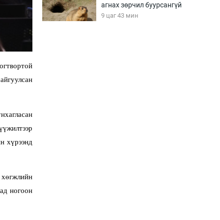
агнах зөрчил буурсангүй
9 цаг 43 мин
Х.Улам-Өрнөх байр
урагшилж, долоод
жагсжээ
огтвортой
10 цаг 13 мин
айгуулсан
Ж.Лхагвабат өсвөр
үеийнхний ДАШТ-ийг
нхагласан
дэнсэлнэ
10 цаг 43 мин
хүүжилтээр
н хүрээнд
Иран тэсэж үлдсэн ч
удаан хугацаанд хүнд
үеийг туулна
 хөгжлийн
11 цаг 13 мин
хад ногоон
Боловсролын зээлийн
сангаар гадаадад