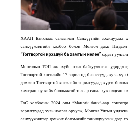
Олимп 2024
ХААН Банкнаас санаачлан Санхүүгийн зохицуулах х
санхүүжилтийн холбоо болон Монгол дахь Нэгдсэн
“Тогтвортой ирээдүй ба хамтын нөлөө”
сэдэвт уулзал
Монголын ТОП аж ахуйн нэгж байгууллагын удирдлагу
Тогтвортой хөгжлийн 17 зорилгод бизнесүүд, хувь хүн 
дэмжин Тогтвортой хөгжлийн зорилгуудад хүрэх боломж
хамтран юу хийх боломжтой талаар санал хуваалцсан ю
ТоС холбооны
2024
оны “Манлай банк”-аар сонгогдо
зорилгуудад хувь нэмрээ оруулж, Монгол Улсын үндэсни
санхүүжилтээр дэмжих боломжийг танилцуулсны дээр то