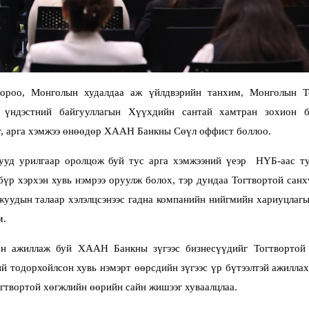
ороо, Монголын худалдаа аж үйлдвэрийн танхим, Монголын Т
 үндэстний байгууллагын Хүүхдийн сантай хамтран зохион б
т, арга хэмжээ өнөөдөр ХААН Банкны Сөүл оффист боллоо.
уд урилгаар оролцож буй тус арга хэмжээний үеэр НҮБ-аас ту
бүр хэрхэн хувь нэмрээ оруулж болох, тэр дундаа Тогтвортой сан
уудын талаар хэлэлцсэнээс гадна компанийн нийгмийн хариуцлагы
м.
н ажиллаж буй ХААН Банкны зүгээс бизнесүүдийг Тогтвортой
й тодорхойлсон хувь нэмэрт өөрсдийн зүгээс үр бүтээлтэй ажилла
гтвортой хөгжлийн өөрийн сайн жишээг хуваалцлаа.