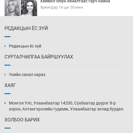
Хиймэл оюун хяналтаас гарч байна
Уржигдар 14 цаг 30 мин
РЕДАКЦЫН ЁС ЗҮЙ
Эмэгтэйчүүд Бээжин, эрэгтэйчүүд Японд
бэлтгэл базаахаар хилийн дээс алхлаа
Уржигдар 14 цаг 00 мин
Редакцын ёс зүй
СУРТАЛЧИЛГАА БАЙРШУУЛАХ
АНУ-ын Цэргийн кибер командлалаын
ажилтнууд амиа хорлох явдал эрс
нэмэгджээ
Үнийн санал харах
Уржигдар 13 цаг 52 мин
ХАЯГ
Монголын шигшээ Хонконгийн багийг ялж,
эхний хожлоо авлаа
Монгол Улс, Улаанбаатар 14200, Сүхбаатар дүүрэг 8-р
Уржигдар 13 цаг 30 мин
хороо, Алтангэрэлийн гудамж, Улаанбаатар зочид буудал
ХОЛБОО БАРИХ
Техникийн өндөр үзүүлэлттэй агаарын хөлөг
худалдан авах хүсэлтээ уламжлав