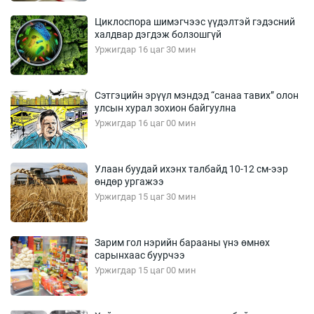
Циклоспора шимэгчээс үүдэлтэй гэдэсний
халдвар дэгдэж болзошгүй
Уржигдар 16 цаг 30 мин
Сэтгэцийн эрүүл мэндэд “санаа тавих” олон
улсын хурал зохион байгуулна
Уржигдар 16 цаг 00 мин
Улаан буудай ихэнх талбайд 10-12 см-ээр
өндөр ургажээ
Уржигдар 15 цаг 30 мин
Зарим гол нэрийн барааны үнэ өмнөх
сарынхаас буурчээ
Уржигдар 15 цаг 00 мин