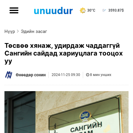
30°C
3593.87
$
Нүүр
Эдийн засаг
Төсвөө хянаж, удирдаж чаддаггүй
Сангийн сайдад хариуцлага тооцох
уу
Өнөөдөр сонин
2024-11-25 09:30
8 мин унших