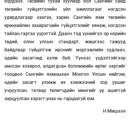
бүрдэнэ. Төсвийн тухай хуулиар бол Сангийн сайд
төсвийн гүйцэтгэлийн үйл ажиллагааг нэгдсэн
удирдлагаар хангах, харин Сангийн яам төсвийн
ерөнхийлөн захирагчийн гүйцэтгэлийг хянаж, нэгдсэн
тайлан гаргах үүрэгтэй. Даанч тэд үүнийгээ ор нэрийн
төдий, олон улсын стандарт, жишгээс гажууд
байдлаар гүйцэтгэж ирснийг мэргэжлийн судлаач,
эдийн засагчид хэлж буй. Үүнээс үүдэлтэйгээр
амссан хохирол, алдагдсан боломжийн өртөг зэргийг
тооцвол Сангийн яамныхан Монгол Улсын нийгэм,
эдийн засагт үлэмж их хэмжээний хор уршиг
учруулсан, татвар төлөгчдийн мөнгийг үр ашиггүй
зарцуулсан хэрэгт унах нь гарцаагүй юм.
Н.Мишээл