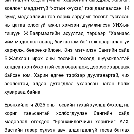
зовлонг мэддэггүй “хотын хүүхэд” гэж даапаалсан. 14
сумд мэдээллийн төв барих зардлыг төсөвт тусгасан
нь цагаа олоогүй ажил хэмээн шүүмжилсэн УИХ-ын
гишүүн Ж.Баярмаагийн асуултад тэрбээр “Хаанаас
ийм мэдээлэл аваад байгаа юм бэ” гэж цааргалангуй
хариулж, бөөрөнхийлсөн. Энэ мэтчилэн Сангийн сайд
Б.Жавхлан ирэх оны төсвийн төсөлд шүүмжлэлтэй
хандсан хэн бүхэнтэй сөргөөцөлдөж, дээрээс харьцаж
байсан юм. Харин өдгөө тэрбээр дуулгавартай, чих
зөөлөнтэй, алдаа дутагдлаа ухаарсан нэгэн болж
хувираад байна.
Ерөнхийлөгч 2025 оны төсвийн тухай хуульд бүхэлд нь
хориг тавьсантай холбогдуулан Сангийн сайд
мэдээлэл өгөхдөө “Ерөнхийлөгчийн хоригийг УИХ,
Засгийн газар хүлээн авч, алдагдалгүй төсөв батлах