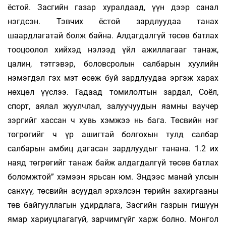
ёстой. Засгийн газар хуралдаад, үүн дээр санал
нэгдсэн. Тэвчих ёстой зардлуудаа танах
шаардлагатай болж байна. Алдагдалгүй төсөв батлах
тооцоолол хийхэд нэлээд үйл ажиллагааг танаж,
цалин, тэтгэвэр, боловсролын салбарын хуулийн
нэмэгдэл гэх мэт өсөж буй зардлуудаа эргэж харах
нөхцөл үүслээ. Гадаад томилолтын зардал, Соёл,
спорт, аялал жуулчлал, залуучуудын яамны ваучер
зэргийг хассан ч хувь хэмжээ нь бага. Төсвийн нэг
төгрөгийг ч үр ашигтай болгохын тулд салбар
салбарын амбиц дагасан зардлуудыг танана. 1.2 их
наяд төгрөгийг танаж байж алдагдалгүй төсөв батлах
боломжтой” хэмээн ярьсан юм. Эндээс манай улсын
санхүү, төсвийн асуудал эрхэлсэн төрийн захиргааны
төв байгууллагын удирдлага, Засгийн газрын гишүүн
ямар хариуцлагагүй, зарчимгүйг харж болно. Монгол