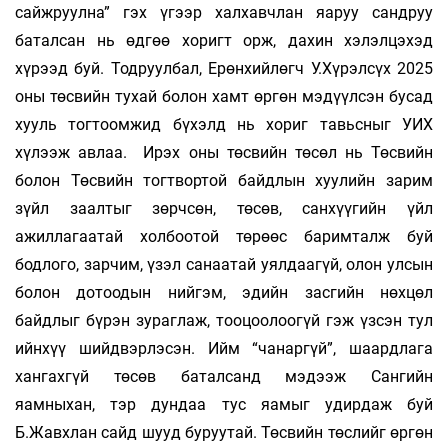
сайжруулна” гэх үгээр халхавчлан яаруу сандруу
баталсан нь өдгөө хоригт орж, дахин хэлэлцэхэд
хүрээд буй. Тодруулбал, Ерөнхийлөгч У.Хүрэлсүх 2025
оны төсвийн тухай болон хамт өргөн мэдүүлсэн бусад
хууль тогтоомжид бүхэлд нь хориг тавьсныг УИХ
хүлээж авлаа. Ирэх оны төсвийн төсөл нь Төсвийн
болон Төсвийн тогтвортой байдлын хуулийн зарим
зүйл заалтыг зөрчсөн, төсөв, санхүүгийн үйл
ажиллагаатай холбоотой төрөөс баримталж буй
бодлого, зарчим, үзэл санаатай уялдаагүй, олон улсын
болон дотоодын нийгэм, эдийн засгийн нөхцөл
байдлыг бүрэн зураглаж, тооцоолоогүй гэж үзсэн тул
ийнхүү шийдвэрлэсэн. Ийм “чанаргүй”, шаардлага
хангахгүй төсөв баталсанд мэдээж Сангийн
яамныхан, тэр дундаа тус яамыг удирдаж буй
Б.Жавхлан сайд шууд буруутай. Төсвийн төслийг өргөн