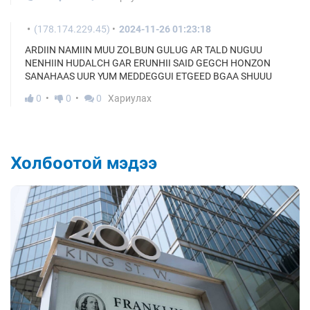
(178.174.229.45)
2024-11-26 01:23:18
ARDIIN NAMIIN MUU ZOLBUN GULUG AR TALD NUGUU
NENHIIN HUDALCH GAR ERUNHII SAID GEGCH HONZON
SANAHAAS UUR YUM MEDDEGGUI ETGEED BGAA SHUUU
0
0
0
Хариулах
Холбоотой мэдээ