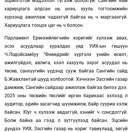
зорилготой мэдээлэл түгээж болохгүй. Сангийн яам
хариуцлага алдсан нь үнэн, хууль тогтоомжийн
хүрээнд ажиллаж чадахгүй байгаа нь ч маргаангүй.
Хариуцлага тооцох цаг нь ч болсон.
Парламент Ерөнхийлөгчийн хоригийг хүлээж авах,
эсэх асуудлаар хуралдах үед УИХ-ын гишүүн
Ч.Лодойсамбуу “Өнөөдрийг хүртэлх үнийн өсөлт,
ажилгүйдэл, авлига, хээл хахууль зэрэг асуудал нь
төсөв, санхүүгийн үүдэнд сууж байгаа Сангийн сайд
Б.Жавхлантай шууд холбоотой. Хэчнээн Засгийн газар
дамжиж, Сангийн сайдаар ажиллаж байгаа билээ дээ.
2025 оны төсвийн төслийг өргөн барихаас эхлээд л
аудитор, эдийн засагчид шүүмжилж, байр сууриа хэлж
байсан. Юуг ч хүлээж авдаггүй, хэнийг ч сонсдоггүй.
Болж байна аа гээд л зүтгүүлээд байсан. Эцсийн
дүндээ УИХ, Засгийн газар нь хориг тавиулаад, эвгүй