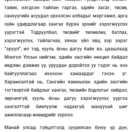
тавих, нэгдсэн тайлан гаргах, эдийн засаг, төсөв,
санхүүгийн асуудал эрхэлсэн албадыг мэргэжил, арга
зүйн удирдлагаар хангах бүрэн эрхийг хэрэгжүүлэх
үүрэгтэй. Тодруулбал, төсвийг төлөвлөх, батлах,
хэрэгжүүлэх, тайлагнах, хянах үйл явц хэр зэрэг
“эрүүл”, ил тод, хууль ёсны дагуу байх вэ, цаашлаад
Монгол Улсын нийгэм, эдийн засгийн нөхцөл байдал
өөдлөн дэвжих үү, уруудан доройтох уу гэдэг нь энэ
байгууллагаас ихээхэн хамаардаг гэсэн үг.
Харамсалтай нь, Сангийн яамныхан эдийн засгийн
тогтвортой байдлыг хангах, төсвийн бодлогыг хийдэл,
зөрчилгүй, хууль ёсны дагуу хэрэгжүүлэх үүргээ
хангалттай биелүүлж чадахгүй, мануухай шиг
ажилласаар өнөөдрийг хүрлээ.
Манай улсад гүйцэтгэлд суурилсан буюу үр дүн,