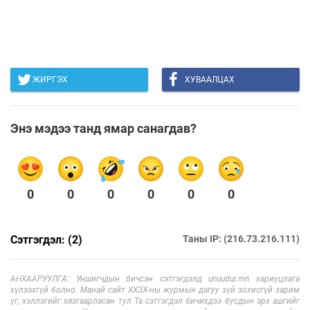
ЖИРГЭХ
ХУВААЛЦАХ
Энэ мэдээ танд ямар санагдав?
0
0
0
0
0
0
Сэтгэгдэл: (2)
Таны IP: (216.73.216.111)
АНХААРУУЛГА: Уншигчдын бичсэн сэтгэгдэлд unuudur.mn хариуцлага
хүлээхгүй болно. Манай сайт ХХЗХ-ны журмын дагуу зүй зохисгүй зарим
үг, хэллэгийг хязгаарласан тул Та сэтгэгдэл бичихдээ бусдын эрх ашгийг