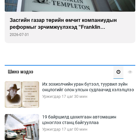
Засгийн газар төрийн өмчит компаниудын
реформыг эрчимжүүлэхэд “Franklin
Templeton”-той хамтарна
2026-07-31
Шинэ мэдээ
Их зохиолчийн уран бүтээл, туурвил зүйн
онцлогийг олон улсын судлаачид хэлэлцлээ
Уржигдар 17 цаг 30 мин
19 байршилд цахилгаан автомашин
цэнэглэх станц байгууллаа
Уржигдар 17 цаг 00 мин