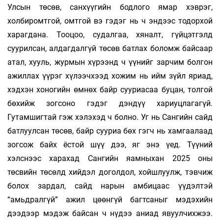
Улсын төсөв, санхүүгийн бодлого ямар хэврэг,
холбиромтгой, омтгой вэ гэдэг нь ч эндээс тодорхой
харагдана. Тооцоо, судалгаа, хяналт, гүйцэтгэлд
суурилсан, алдагдалгүй төсөв батлах боломж байсаар
атал, хууль, журмын хүрээнд ч үүнийг зарчим болгон
ажиллах үүрэг хүлээчхээд хожим нь ийм зүйл яриад,
хэдхэн хоногийн өмнөх байр сууриасаа буцан, толгой
бөхийж зогсоно гэдэг дэндүү хариуцлагагүй.
Гутамшигтай гэж хэлэхэд ч болно. Уг нь Сангийн сайд
батлуулсан төсөв, байр сууриа бөх гэгч нь хамгаалаад
зогсож байх ёстой шүү дээ, яг энэ үед. Түүний
хэлснээс харахад Сангийн яамныхан 2025 оны
төсвийн төсөлд хийдэл доголдол, хойшлуулж, тэвчиж
болох зардал, сайд нарын амбицаас үүдэлтэй
“амьдралгүй” ажил цөөнгүй багтсаныг мэдэхийн
дээдээр мэдэж байсан ч нүдээ аниад явуулчихжээ.