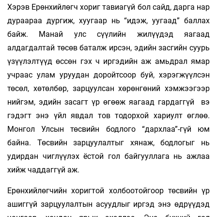
Хэрэв Ерөнхийлөгч хориг тавиагүй бол сайд, дарга нар
дураараа дургиж, хуугаар нь “идэж, уугаад” баллах
байж. Манай улс сүүлийн жилүүдэд яагаад
алдагдалтай төсөв баталж ирсэн, эдийн засгийн суурь
үзүүлэлтүүд өссөн гэх ч иргэдийн аж амьдрал ямар
учраас улам уруудан доройтсоор буй, хэрэгжүүлсэн
төсөл, хөтөлбөр, зарцуулсан хөрөнгөний хэмжээгээр
нийгэм, эдийн засагт үр өгөөж яагаад гардаггүй вэ
гэдэгт энэ үйл явдал тов тодорхой хариулт өглөө.
Монгол Улсын төсвийн бодлого “дархлаа”-гүй юм
байна. Төсвийн зарцуулалтыг хянаж, бодлогыг нь
удирдан чиглүүлэх ёстой гол байгууллага нь ажлаа
хийж чаддаггүй аж.
Ерөнхийлөгчийн хоригтой холбоотойгоор төсвийн үр
ашиггүй зарцуулалтын асуудлыг иргэд энэ өдрүүдэд