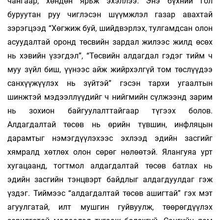
чангаар, хөндөн ярьж эхэллээ. Энэ бүхний гол
буруутан руу чиглэсэн шүүмжлэл газар авахтай
зэрэгцээд “Хөгжиж буй, шийдвэрлэх, тулгамдсан олон
асуудалтай оронд төсвийн зардал жилээс жилд өсөх
нь хэвийн үзэгдэл”, “Төсвийн алдагдал гэдэг тийм ч
муу зүйл биш, үүнээс айж жийрхэлгүй том төслүүдээ
санхүүжүүлэх нь зүйтэй” гэсэн тархи угаалтын
шинжтэй мэдээллүүдийг ч нийгмийн сүлжээнд зарим
нь зохион байгуулалттайгаар түгээх болов.
Алдагдалтай төсөв нь өрийн түвшин, инфляцын
дарамтыг нэмэгдүүлэхээс эхлээд эдийн засгийг
хямралд хөтлөх олон сөрөг нөлөөтэй. Ялангуяа урт
хугацаанд, тогтмол алдагдалтай төсөв батлах нь
эдийн засгийн тэнцвэрт байдлыг алдагдуулдаг гэж
үздэг. Тиймээс “алдагдалтай төсөв ашигтай” гэх мэт
агуулгатай, илт мушгин гуйвуулж, төөрөгдүүлэх