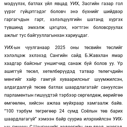
мэдүүлэх, батлах үйл явцад УИХ, Засгийн газар гол
үүрэг гүйцэтгэдэг боловч энэ бүхнийг шийдвэр
гаргагчдын гарт, хэлэлцүүлгийн шатанд хүргэх
түвшинд эмхэлж цэгцлэх, нэгтгэн боловсруулах
ажлыг тус байгууллагынхан хариуцдаг.
УИХ-ын чуулганаар 2025 оны төсвийн төслийг
хэлэлцэж эхлэхэд Сангийн сайд Б.Жавхлан ямар
хаадгар байсныг уншигчид санаж буй болов уу. Үр
ашиггүй төсөл, хөтөлбөрүүдэд татвар төлөгчдийн
мөнгийг хайр гамгүй хуваарилсныг шүүмжилсэн,
алдагдалгүй төсөв батлах шаардлагатайг сануулсан
парламентын гишүүдтэй тэрбээр сөргөлдөж, өөрийгөө
өмгөөлөн, хийсэн ажлаа муйхраар хамгаалж байв.
“100 тэрбум төгрөгөөр 24 сумд Соёлын төв барих
шаардлагагүй” хэмээн байр сууриа илэрхийлсэн УИХ-
ын гишүүн С.Цэнгүүнийг хөдөөгийн амьдрал, жаргал,