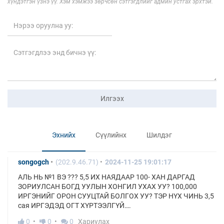
хүндэтгэн үзнэ үү. Хэм хэмжээ зөрчсөн сэтгэгдлийг админ устгах эрхтэй.
Илгээх
Эхнийх
Сүүлийнх
Шилдэг
songogch
(202.9.46.71)
2024-11-25 19:01:17
АЛЬ НЬ №1 ВЭ ??? 5,5 ИХ НАЯДААР 100- ХАН ДАРГАД
ЗОРИУЛСАН БОГД УУЛЫН ХОНГИЛ УХАХ УУ? 100,000
ИРГЭНИЙГ ОРОН СУУЦТАЙ БОЛГОХ УУ? ТЭР НҮХ ЧИНЬ 3,5
сая ИРГЭДЭД ОГТ ХҮРТЭЭЛГҮЙ….
0
0
0
Хариулах