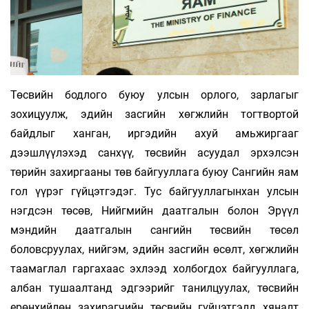
Төсвийн бодлого буюу улсын орлого, зарлагыг
зохицуулж, эдийн засгийн хөгжлийн тогтвортой
байдлыг ханган, иргэдийн ахуй амьжиргааг
дээшлүүлэхэд санхүү, төсвийн асуудал эрхэлсэн
төрийн захиргааны төв байгууллага буюу Сангийн яам
гол үүрэг гүйцэтгэдэг. Тус байгууллагынхан улсын
нэгдсэн төсөв, Нийгмийн даатгалын болон Эрүүл
мэндийн даатгалын сангийн төсвийн төсөл
боловсруулах, нийгэм, эдийн засгийн өсөлт, хөгжлийн
таамаглал гаргахаас эхлээд холбогдох байгууллага,
албан тушаалтанд эдгээрийг танилцуулах, төсвийн
ерөнхийлөн захирагчийн төсвийн гүйцэтгэлд хяналт