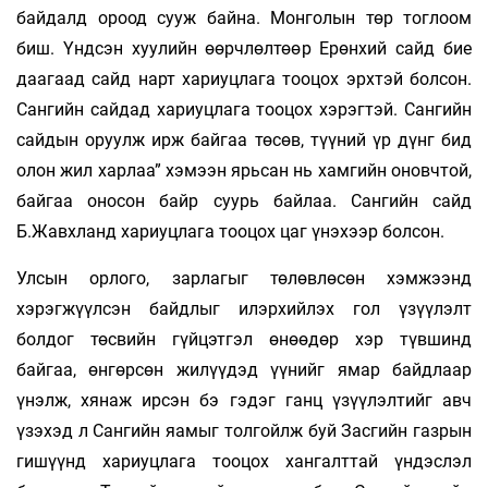
байдалд ороод сууж байна. Монголын төр тоглоом
биш. Үндсэн хуулийн өөрчлөлтөөр Ерөнхий сайд бие
даагаад сайд нарт хариуцлага тооцох эрхтэй болсон.
Сангийн сайдад хариуцлага тооцох хэрэгтэй. Сангийн
сайдын оруулж ирж байгаа төсөв, түүний үр дүнг бид
олон жил харлаа” хэмээн ярьсан нь хамгийн оновчтой,
байгаа оносон байр суурь байлаа. Сангийн сайд
Б.Жавхланд хариуцлага тооцох цаг үнэхээр болсон.
Улсын орлого, зарлагыг төлөвлөсөн хэмжээнд
хэрэгжүүлсэн байдлыг илэрхийлэх гол үзүүлэлт
болдог төсвийн гүйцэтгэл өнөөдөр хэр түвшинд
байгаа, өнгөрсөн жилүүдэд үүнийг ямар байдлаар
үнэлж, хянаж ирсэн бэ гэдэг ганц үзүүлэлтийг авч
үзэхэд л Сангийн яамыг толгойлж буй Засгийн газрын
гишүүнд хариуцлага тооцох хангалттай үндэслэл