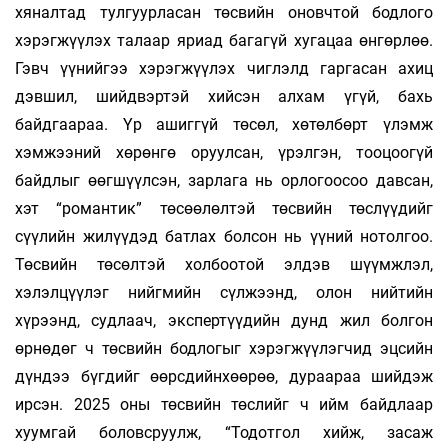
хяналтад тулгуурласан төсвийн оновчтой бодлого
хэрэгжүүлэх талаар яриад багагүй хугацаа өнгөрлөө.
Гэвч үүнийгээ хэрэгжүүлэх чиглэлд гаргасан ахиц
дэвшил, шийдвэртэй хийсэн алхам үгүй, бахь
байдгаараа. Үр ашиггүй төсөл, хөтөлбөрт үлэмж
хэмжээний хөрөнгө оруулсан, үрэлгэн, тооцоогүй
байдлыг өөгшүүлсэн, зарлага нь орлогоосоо давсан,
хэт “романтик” төсөөлөлтэй төсвийн төслүүдийг
сүүлийн жилүүдэд батлах болсон нь үүний нотолгоо.
Төсвийн төсөлтэй холбоотой элдэв шүүмжлэл,
хэлэлцүүлэг нийгмийн сүлжээнд, олон нийтийн
хүрээнд, судлаач, экспертүүдийн дунд жил болгон
өрнөдөг ч төсвийн бодлогыг хэрэгжүүлэгчид эцсийн
дүндээ бүгдийг өөрсдийнхөөрөө, дураараа шийдэж
ирсэн. 2025 оны төсвийн төслийг ч ийм байдлаар
хуумгай боловсруулж, “Тодотгол хийж, засаж