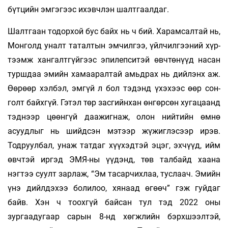
бүтцийн эм­­­гэгээс ихэвч­­лэн шалтгаалдаг.
Шалтгаан тодорхой бус байх нь ч бий. Харамсалтай нь,
Монголд уналт та­­­талтын эмчилгээ, үйлчилгээний хүр­
тээмж хан­­галт­гүйгээс эпилепситэй өвчтөнүүд на­сан
турш­даа эмийн хамааралтай амьдрах нь дий­лэнх аж.
Өөрөөр хэлбэл, эмгүй л бол тэдэнд үхэхээс өөр сон­
голт байхгүй. Гэтэл төр засгийнхан өнгөрсөн хуга­цаанд
тэднээр цөөнгүй даажигнаж, олон ний­тийн өмнө
асуудлыг нь шийдсэн мэтээр жү­жиг­лэсээр ирэв.
Тодруулбал, унаж татдаг хүү­­хэдтэй эцэг, эхчүүд, ийм
өвчтэй иргэд ЭМЯ-ны үүдэнд, төв талбайд хаана
нэгтээ суулт зарлаж, “Эм тасарчихлаа, туслаач. Эмийн
үнэ дийлдэхээ бо­лилоо, хянаад өгөөч” гэж гуйдаг
байв. Хэн ч тоох­гүй байсан тул тэд 2022 оны
зургаадугаар са­рын 8-нд хөгжлийн бэрхшээлтэй,