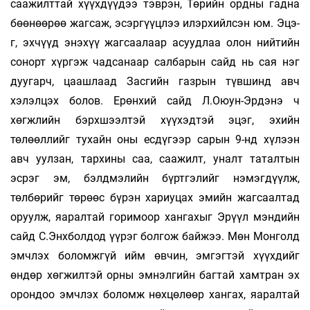
саажилттай хүүх­­дүүдээ тэврэн, Төрийн ордны гадна
бөө­нөө­рөө жагсаж, эсэргүүцлээ илэрхийлсэн юм. Эцэ­
г, эхчүүд энэхүү жагсаалаар асуудлаа олон ний­тийн
сонорт хүргэж чадсанаар салбарын сайд нь сая нэг
дуугарч, цаашлаад Засгийн газрын түв­шинд авч
хэлэлцэх болов. Ерөнхий сайд Л.Оюун-Эрдэнэ ч
хөгжлийн бэрхшээлтэй хүү­хэд­тэй эцэг, эхийн
төлөөллийг тухайн оны есдүгээр са­рын 9-нд хүлээн
авч уулзан, тар­хины саа, саажилт, уналт таталтын
эсрэг эм, бэлдмэлийн бүртгэлийг нэмэгдүүлж,
төлбөрийг төрөөс бүрэн хариуцах эмийн жагсаалтад
оруулж, яа­рал­тай горимоор хан­­гахыг Эрүүл мэндийн
сайд С.Энхболдод үүрэг болгож байжээ. Мөн Монголд
эмчлэх бо­ломж­­­­гүй ийм өвчин, эм­гэг­тэй хүүхдийг
өндөр хөг­­­жилтэй орны эм­нэлгийн багтай хамтран эх
орондоо эмчлэх боломж нөхцөлөөр хангах, яа­рал­­тай