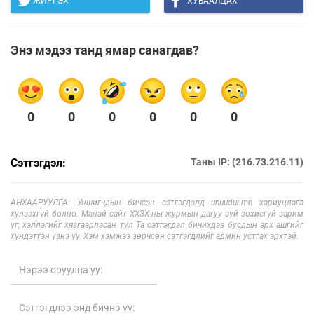
ЖИРГЭХ
ХУВААЛЦАХ
Энэ мэдээ танд ямар санагдав?
0
0
0
0
0
0
Сэтгэгдэл:
Таны IP: (216.73.216.11)
АНХААРУУЛГА: Уншигчдын бичсэн сэтгэгдэлд unuudur.mn хариуцлага
хүлээхгүй болно. Манай сайт ХХЗХ-ны журмын дагуу зүй зохисгүй зарим
үг, хэллэгийг хязгаарласан тул Та сэтгэгдэл бичихдээ бусдын эрх ашгийг
хүндэтгэн үзнэ үү. Хэм хэмжээ зөрчсөн сэтгэгдлийг админ устгах эрхтэй.