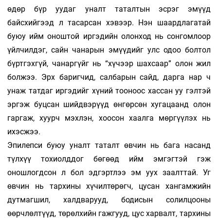
өдөр бүр уудаг уналт та­тал­­­­тын эс­­­рэг эмүүд
байсхийгээд л тасар­­­сан хэ­­вээр. Нэн шаард­­­­лагатай
буюу ийм онош­­той иргэдийн олонход нь сонгомлоор
үйлчил­­­­­­­­­дэг, сайн ча­­­на­­­­рын эмүүдийг улс одоо болтол
бүртгэхгүй, ча­­­­наргүйг нь “хүчээр шахсаар” олон жил
бол­­жээ. Эрх баригчид, салбарын сайд, дарга нар ч
унаж татдаг иргэдийг хүний тооноос хас­сан уу гэлтэй
эргэж буцсан шийдвэрүүд өнгөр­­­сөн хугацаанд олон
гаргаж, хуурч мэхлэн, хоосон хаалга мөргүүлэх нь
ихэсжээ.
Эпилепси буюу уналт таталт өвчин нь бага на­санд
түлхүү тохиолддог бөгөөд ийм эмгэг­­тэй гэж
оношлогдсон л бол эдгэртлээ эм уух заалттай. Уг
өвчин нь тархины хүчилтө­­рөгч, цусан хан­гам­жийн
дутмагшил, халд­­ва­­рууд, бодисын со­лил­цооны
өөрчлөлтүүд, төрөл­­­хийн гаж­гууд, цус харвалт, тархины