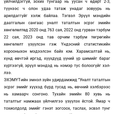
үйлчилдэггүй, зохих тун­гаар нь уусан ч өдөрт 2-3,
түүнээс ч олон удаа татаж унадаг зовуурь нь
арилдаггүйг хэлж байлаа. Тэг­вэл Эрүүл мэндийн
даатгалын сангаас уналт таталтын эсрэг эмийн
хөнгөлөлтөд 2020 онд 763 сая, 2022 онд гурван тэрбум
22 сая, 2023 онд тав ор­чим тэрбум төгрөгийн
хөнгөлөлт үзүүлсэн гэж Үндэсний статистикийн
хорооныхон мэ­дээл­сэн байх юм. Харамсалтай нь,
хүнд өвчтэй иргэд, хүүх­­дүүд үүний үр шимийг бараг
хүртээгүй, эрүүл мэндэд нь нэмэр тус болоогүйг хэл­
лээ.
ЭХЭМҮТ-ийн эмнэл зүйн удирдамжид “Уналт та­талтын
эсрэг эмийг хүүхэд бүрд тусад нь, өвч­ний хэлбэрээс
нь хамаарч сонгоно. Тухайн эмийн 80 хувь нь
таталтыг намжаах үйлчилгээ үзүү­­лэх ёстой. Ямар ч
тохиолдолд эмийг гэнэт зог­­соох, тас­л­ах, эсвэл тунг