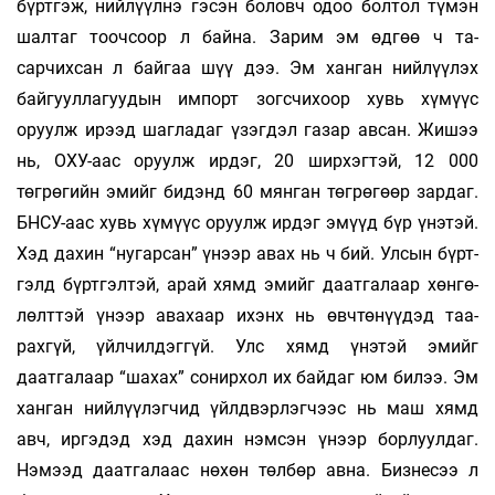
бүртгэж, нийлүүлнэ гэсэн бо­ловч одоо болтол түмэн
шалтаг тоочсоор л бай­на. Зарим эм өдгөө ч та­
сарчихсан л байгаа шүү дээ. Эм ханган ний­лүүлэх
байгууллагуудын им­порт зогсчихоор хувь хүмүүс
оруулж ирээд шаг­ладаг үзэгдэл газар авсан. Жи­шээ
нь, ОХУ-аас оруулж ирдэг, 20 ширхэгтэй, 12 000
төгрөгийн эмийг бидэнд 60 мянган төг­рө­г­өөр зардаг.
БНСУ-аас хувь хүмүүс оруулж ирдэг эмүүд бүр үнэтэй.
Хэд дахин “нугарсан” үнээр авах нь ч бий. Улсын бүрт­
гэлд бүртгэлтэй, арай хямд эмийг даатгалаар хөн­гө­
лөлттэй үнээр авахаар ихэнх нь өвчтөнүүдэд таа­
рахгүй, үйл­чилдэггүй. Улс хямд үнэтэй эмийг
даатгалаар “шахах” сонирхол их байдаг юм билээ. Эм
ханган ний­лүүлэгчид үйлдвэрлэгчээс нь маш хямд
авч, ир­гэдэд хэд дахин нэмсэн үнээр борлуулдаг.
Нэмээд даатгалаас нөхөн төлбөр авна. Бизнесээ л