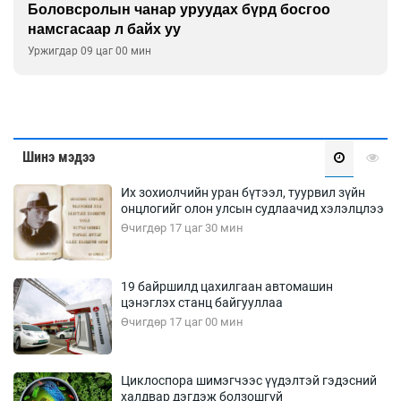
Боловсролын чанар уруудах бүрд босгоо
намсгасаар л байх уу
Уржигдар 09 цаг 00 мин
Шинэ мэдээ
Их зохиолчийн уран бүтээл, туурвил зүйн
онцлогийг олон улсын судлаачид хэлэлцлээ
Өчигдөр 17 цаг 30 мин
19 байршилд цахилгаан автомашин
цэнэглэх станц байгууллаа
Өчигдөр 17 цаг 00 мин
Циклоспора шимэгчээс үүдэлтэй гэдэсний
халдвар дэгдэж болзошгүй