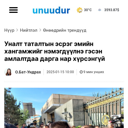
30°C
3593.87
$
Нүүр
Нийтлэл
Өнөөдрийн трендүүд
Уналт таталтын эсрэг эмийн
хангамжийг нэмэгдүүлнэ гэсэн
амлалтдаа дарга нар хүрсэнгүй
О.Бат-Ундрах
2025-01-15 10:00
9 мин унших