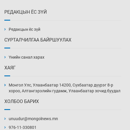
РЕДАКЦЫН ЁС ЗҮЙ
Эмэгтэйчүүд Бээжин, эрэгтэйчүүд Японд
бэлтгэл базаахаар хилийн дээс алхлаа
Өчигдөр 14 цаг 00 мин
Редакцын ёс зүй
СУРТАЛЧИЛГАА БАЙРШУУЛАХ
АНУ-ын Цэргийн кибер командлалаын
ажилтнууд амиа хорлох явдал эрс
нэмэгджээ
Үнийн санал харах
Өчигдөр 13 цаг 52 мин
ХАЯГ
Монголын шигшээ Хонконгийн багийг ялж,
эхний хожлоо авлаа
Монгол Улс, Улаанбаатар 14200, Сүхбаатар дүүрэг 8-р
Өчигдөр 13 цаг 30 мин
хороо, Алтангэрэлийн гудамж, Улаанбаатар зочид буудал
ХОЛБОО БАРИХ
Техникийн өндөр үзүүлэлттэй агаарын хөлөг
худалдан авах хүсэлтээ уламжлав
unuudur@mongolnews.mn
Өчигдөр 13 цаг 00 мин
976-11-330801