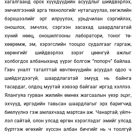
хагалгаанд орох хүүх­дүүдийн асуудлыг шийд­вэрлэх,
эмчилгээний арга технологийг ну­таг­шуулах, хөгжлийн
бэрх­шээлийг эрт илрүүлэх, урьдчилан сэргийлэх,
онош­лох, эмчлэх, сэргээн засахад шаардлагатай
хүний нөөц, оношилгооны ла­боратори, тоног тө­­
хөөрөмж, эм, хэрэгслийн тоо­цоо судалгааг гар­гаж,
хөрөнгийг шийдвэрлэх зэрэг цөөнгүй аж­лыг
холбогдох албаныханд үүрэг болгож “по­порч” байлаа.
Гэвч уналт та­талт­тай өвч­төнүүдийн асуудал одоо ч
шийдэгдээгүй, шаард­ла­гатай эмүүд нь байнга
тасардаг, олдоц муу­тай хэвээр байгааг иргэд хэллээ.
Ялангуяа гур­­ван жилийн өмнөх жагсаалын үеэр эцэг,
эх­чүүд, иргэдийн тавьсан шаардлагыг эрх ба­риг­­чид
биелүүлнэ гэж амлахчаад мартсан аж. Ча­­нар­тай, үйлч­
лэл сайтай, олон улсад өргөн хэ­рэг­лэдэг эмийг улсад
бүртгэж өгөхийг хүссэн ал­бан бич­гийг нь ч тоолгүй