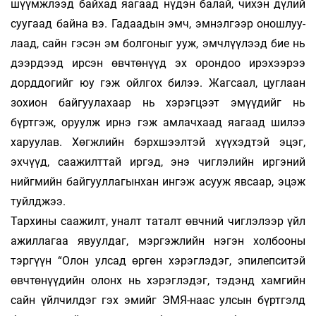
шүүмжлээд байхад яагаад нүдэн балай, чи­хэн дүлий
суу­гаад байна вэ. Гадаадын эмч, эм­нэл­гээр онош­луу­
лаад, сайн гэсэн эм болгоныг ууж, эмч­­лүү­лээд бие нь
дээрдээд ирсэн өвчтөнүүд эх орондоо ирэхээрээ
дорддогийг юу гэж ойлгох билээ. Жаг­саал, цуглаан
зохион байгуулахаар нь хэрэг­цээт эмүү­дийг нь
бүртгэж, оруулж ирнэ гэж ам­лач­хаад яа­гаад шилээ
харуулав. Хөгж­лийн бэрх­шээл­тэй хүү­хэдтэй эцэг,
эхчүүд, саа­жилт­тай ир­гэд, энэ чиг­лэлийн иргэний
нийгмийн бай­гуул­­ла­гынхан ин­гэж асууж явсаар, эцэж
туйлд­жээ.
Тархины саажилт, уналт таталт өвчний чиг­лэлээр үйл
ажиллагаа явуулдаг, мэргэжлийн нэ­гэн холбооны
тэргүүн “Олон улсад өргөн хэ­рэг­лэдэг, эпилепситэй
өвчтөнүүдийн олонх нь хэрэг­лэдэг, тэ­дэнд хамгийн
сайн үйлчилдэг гэх эмийг ЭМЯ-наас улсын бүртгэлд