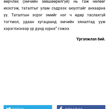
өөрчлөх (эмчийн зөв­шөө­рөлгүй) нь гаж нөлөөг
ихэсгэж, таталтыг улам сэд­рээх аюултайг анхаарна
уу. Таталтын эс­рэг эмийг нэг ч өдөр таслахгүй
тогтмол, удаан хуга­цаанд эмчийн хяналтад ууж
хэрэглэснээр үр дүнд хүрнэ” гэжээ.
Үргэлжлэл бий.