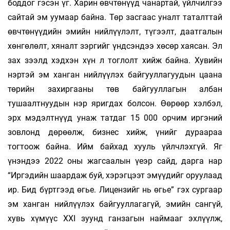
боддог гэсэн үг. Харин өвчтөнүүд чанартай, үйл­чилгээ
сайтай эм уумаар байна. Төр зас­гаас уналт таталттай
өвчтөнүүдийн эмийн ний­лүүлэлт, түгээлт, даатгалын
хөнгөлөлт, хяналт зэргийг үндсэндээ хөсөр хаясан. Эл
зах зээлд хэд­хэн хүн л тоглолт хийж байна. Хувийн
нэр­тэй эм ханган нийлүүлэх байгууллагуудын цаана
төрийн захиргааны төв байгууллагын ал­бан
тушаалтнуудын нэр яригдах болсон. Өөрөөр хэл­бэл,
эрх мэдэлтнүүд унаж татдаг 15 000 ор­чим иргэний
зовлонд дөрөөлж, биз­нес хийж, үнийг дураараа
тогтоож байна. Ийм бай­хад хууль үйлчлэхгүй. Яг
үнэндээ 2022 оны жаг­саалын үеэр сайд, дарга нар
“Иргэдийн шаардаж буй, хэрэгцээт эмүүдийг оруулаад
ир. Бид бүртгээд өгье. Лицензийг нь өгье” гэх сургаар
эм ханган нийлүүлэх байгууллагагүй, эмийн сангүй,
хувь хүмүүс XXI зуунд ганзагын наймааг эхлүүлж,