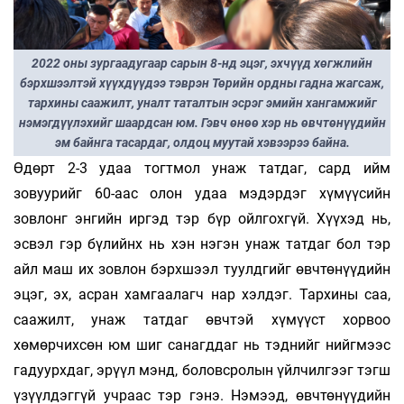
2022 оны зургаадугаар сарын 8-нд эцэг, эхчүүд хөгжлийн
бэрхшээлтэй хүүхдүүдээ тэврэн Төрийн ордны гадна жагсаж,
тархины саажилт, уналт таталтын эсрэг эмийн хангамжийг
нэмэгдүүлэхийг шаардсан юм. Гэвч өнөө хэр нь өвчтөнүүдийн
эм байнга тасардаг, олдоц муутай хэвээрээ байна.
Өдөрт 2-3 удаа тогтмол унаж татдаг, сард ийм
зовуурийг 60-аас олон удаа мэ­дэрдэг хүмүүсийн
зовлонг энгийн ир­­­­­гэд тэр бүр ойлгохгүй. Хүүхэд нь,
эсвэл гэр бү­­­лийнх нь хэн нэгэн унаж татдаг бол тэр
айл маш их зовлон бэрхшээл туулдгийг өвч­тө­нүү­­дийн
эцэг, эх, асран хамгаалагч нар хэлдэг. Тархины саа,
саажилт, унаж тат­­­­даг өвч­­­­­­­­­тэй хүмүүст хорвоо
хөмөрчихсөн юм шиг са­­­­нагд­­даг нь тэднийг нийгмээс
га­дуурх­­­­­даг, эрүүл мэнд, боловсролын үйлчил­­­­­­гээг тэгш
үзүүл­­­­­­­дэггүй учраас тэр гэнэ. Нэ­­­мээд, өвч­­­­­­­тө­нүү­­­­­­­­дийн