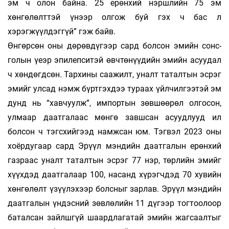
эм ч олон байна. 25 ерөнхий нэрш­лийн 75 эм
хөнгөлөлттэй үнээр олгож буй гэх ч бас л
хэрэгжүүлдэггүй” гэж байв.
Өнгөрсөн оны дөрөвдүгээр сард болсон эмийн сонс­
голын үеэр эпилепситэй өвчтөнүүдийн эмийн асуудал
ч хөндөгдсөн. Тархины саажилт, уналт таталтын эсрэг
эмийг улсад нэмж бүрт­гэх­дээ тураах үйлчилгээтэй эм
дунд нь “хав­чуулж”, импортын зөвшөөрөл олгосон,
улмаар даат­­галаас мөнгө завшсан асуудлууд ил
болсон ч тэгс­хийгээд намжсан юм. Тэгвэл 2023 оны
хоёр­дугаар сард Эрүүл мэндийн даатгалын ерөнхий
газ­раас уналт таталтын эсрэг 77 нэр, төрлийн эмийг
хүүхдэд даатгалаар 100, насанд хүрэгч­дэд 70 хувийн
хөнгөлөлт үзүүлэхээр болсныг зарлав. Эрүүл мэндийн
даатгалын үндэсний зөвлөлийн 11 дүгээр тогтоолоор
баталсан зайлшгүй шаард­лага­тай эмийн жагсаалтыг