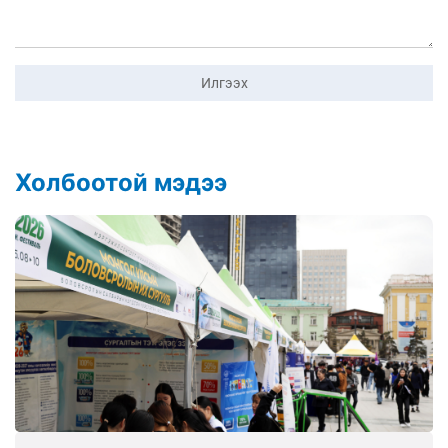
Илгээх
Холбоотой мэдээ