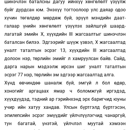
шинэчлэн ба­талс­ны да­гуу ийнхүү хөнгөлөлт үзүүлж
буйг дурд­сан юм. Энэхүү тогтоолоор улс даяар одоо
хүчин тө­гөл­дөр мөрдөж буй, эрүүл мэндийн даат­
галаар үнийн хөнгөлөлт үзүүлэх зайлшгүй шаард­
лагатай эмийн X, хүүхдийн III жагсаалтыг ши­нэчлэн
баталсан билээ. Эдгээрийг шүүж үзвэл, X жагсаалтад
уналт таталтын эсрэг 13, хүүхдийн III жагсаалтад
долоон нэр, төрлийн эмийг л хамруулсан байв. Сайд,
дар­га нарын мэдээлж ирсэн шиг уналт таталтын
эсрэг 77 нэр, төр­лийн эм эдгээр жагсаалтад алга.
Хүнд өвчиндөө шаналж буй, эмгүй л бол өдөр,
хоногийг аргацаах ямар ч боломжгүй ир­­гэ­дэд,
хүүхдүүдэд, тэдний ар гэрийнхэнд эрх ба­риг­чид юуны
учир ийн хатуу хандав. Ул­сын бүрт­гэлд бүрт­гэсэн,
эпилепсийн эсрэг эмүүдийг үйлч­лүү­лэгчид чанаргүй,
тун багатай, үнэ­тэй, үйлчлэл муутай хэмээн