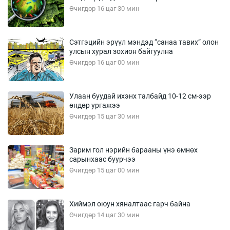
Өчигдөр 16 цаг 30 мин
Сэтгэцийн эрүүл мэндэд “санаа тавих” олон
улсын хурал зохион байгуулна
Өчигдөр 16 цаг 00 мин
Улаан буудай ихэнх талбайд 10-12 см-ээр
өндөр ургажээ
Өчигдөр 15 цаг 30 мин
Зарим гол нэрийн барааны үнэ өмнөх
сарынхаас буурчээ
Өчигдөр 15 цаг 00 мин
Хиймэл оюун хяналтаас гарч байна
Өчигдөр 14 цаг 30 мин