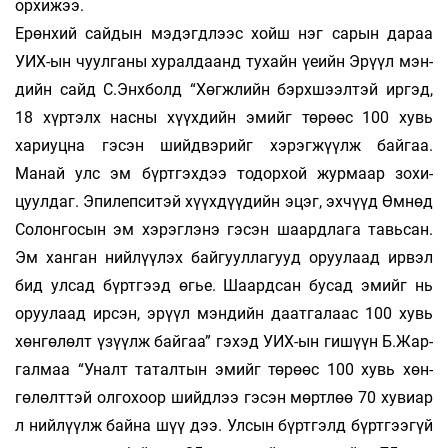
орхижээ.
Ерөнхий сайдын мэдэгдлээс хойш нэг сарын дараа
УИХ-ын чуулганы хуралдаанд тухайн үеийн Эрүүл мэн­
дийн сайд С.Энхболд “Хөгжлийн бэрхшээлтэй иргэд,
18 хүртэлх насны хүүхдийн эмийг төрөөс 100 хувь
хариуцна гэсэн шийдвэрийг хэрэгжүүлж бай­гаа.
Манай улс эм бүртгэхдээ тодорхой жур­маар зо­хи­
цуулдаг. Эпилепситэй хүүхдүүдийн эцэг, эх­чүүд Өмнөд
Солонгосын эм хэрэглэнэ гэ­сэн шаард­лага тавьсан.
Эм ханган нийлүүлэх бай­­гуул­­лагууд оруулаад ирвэл
бид улсад бүртгээд өгье. Шаардсан бусад эмийг нь
оруулаад ир­сэн, эрүүл мэндийн даатгалаас 100 хувь
хөн­гөлөлт үзүүлж байгаа” гэхэд УИХ-ын гишүүн Б.Жар­
гал­­маа “Уналт таталтын эмийг төрөөс 100 хувь хөн­
гөлөлт­тэй олгохоор шийдлээ гэсэн мөртлөө 70 хувиар
л нийлүүлж байна шүү дээ. Улсын бүрт­гэлд бүртгээгүй