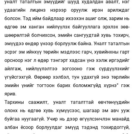
уналт таталтын эмүүдийг шууд худалдан авалт, нэг
удаагийн лиценз нэрээр оруулж ирэн арилж­даг
болсон. Тэд ийм байд­лаар ихээхэн ашиг олж, зарим нь
өд­гөө эм ханган нийлүүлэх байгууллага эрхлэх зөв­
шөө­рөлтэй болчихсон, эмийн сан­гууд­тай хувь тохирч,
эмүү­дээ өндөр үнээр борлуулж байна. Уналт та­талтын
эсрэг эм ийнхүү төрийн мэдлээс гарч, ху­вийнхны гарт
орсноор нэг л өдөр тэнгэрт хадсан үнэ хэлж иргэдийг
айлгаж, ний­­­лүүлэлтээ зогсооно гэж сүрдүүлэхийг
үгүйс­гэх­гүй. Өөрөөр хэлбэл, тун удахгүй энэ төрлийн
эмийн үнийг тог­тоон барих боломжгүйд хүрнэ” гэж
ярив.
Тархины саажилт, уналт таталттай өвч­тө­нүүдийн
олонх нь өдгөө хувь хүмүүсээс, ша­гаар эм авч ууж
буйгаа нуугаагүй. Учир нь дээр өгүүл­сэнчлэн манайд
албан ёсоор борлуулдаг эмүүд тэдэнд тохирдоггүй,