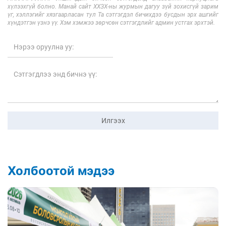
хүлээхгүй болно. Манай сайт ХХЗХ-ны журмын дагуу зүй зохисгүй зарим
үг, хэллэгийг хязгаарласан тул Та сэтгэгдэл бичихдээ бусдын эрх ашгийг
хүндэтгэн үзнэ үү. Хэм хэмжээ зөрчсөн сэтгэгдлийг админ устгах эрхтэй.
Илгээх
Холбоотой мэдээ