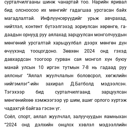
сурталчилгааны шинж чанартай тоо. Нарийн яривал
бид олсноосоо их мөнгийг гадагшаа урсгасан байх
магадлалтай. Инфлүүнсерүүдийг урьж авчрахад,
нийтлэл, кон­тент бүтээлгэхэд зориулсан хөрөнгө, га­
даадын орнууд руу аялахад зарцуулсан монгол­чуу­дын
мөнгөний урсгалтай харьцуулбал дээрх мөн­­гөн дүн
өчүүхэнд тооцогдоно. Зөв­хөн 2024 онд гэхэд
давхардсан тоогоор гурван сая мон­гол хүн буюу
манай улсын 10 иргэн тут­мын 7-8 нь гадаад руу
аялсныг “Аялал жуулч­лалын боловсрол, хөгжлийн
нийгэмлэг”-ийн захирал Д.Бат­болд мэдээлсэн.
Тэгэхээр бид суртал­чил­гаанд зарцуулсан
мөнгөнийхөө хэмжээгээр үр шим, ашиг орлого хүртэж
чадахгүй байгаа гэсэн үг.
Соёл, спорт, аялал жуулчлал, залуучуудын яам­ныхан
“2024 онд дэлхийн онцлох хэвлэл мэ­дээл­лийн