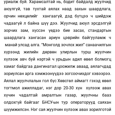
уриалж буй. Харамсалтай нь, бодит байдалд жуулчид
аюулгүй, тав тухтай аялах наад захын шаардлага,
орчин нөхцөлийг хангаагүй, дэд бүтцээ ч шийдэж
чадаагүй л байна шүү дээ. Жуулчид аюул эрсдэлгүй
зорчих зам, хүссэн үедээ бие засах, стандартын
шаардлага хангасан ариун цэврийн байгууламж ч
манай улсад алга. “Монголд зочлох жил” санаачилгын
хүрээнд жилийн дөрвөн улирлын турш жуулчин
хүлээж авч буй нэртэй ч урьдын адил өвөл болмогц
хамаг байдгаа дангинатал цоожилж аваад, аялагчдад
зориулсан арга хэмжээнүүдээ зогсоочихдог хэвээрээ.
Аялал жуулчлалын гол бүс Хөвсгөл аймагт гэхэд өвөл
тогтмол ажилладаг, нэг дор 20-30 хүн хүлээж авах
хүчин чадалтай амралтын газар, жуулчны бааз
олдохгүй байгааг БНСУ-ын тур операторууд саяхан
шүүмжилсэн. Нэг сая жуулчин хүлээж авах зорилготой