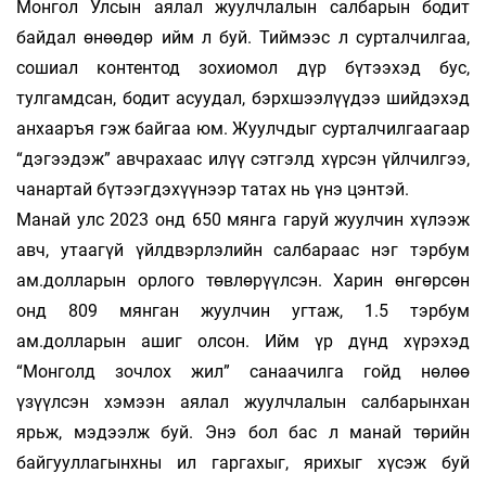
Монгол Улсын аялал жуулчлалын салбарын бодит
байдал өнөөдөр ийм л буй. Тиймээс л сурталчилгаа,
сошиал контентод зохиомол дүр бүтээхэд бус,
тулгамдсан, бодит асуудал, бэрхшээлүүдээ шийдэхэд
анхааръя гэж байгаа юм. Жуулчдыг сурталчилгаагаар
“дэгээдэж” авчрахаас илүү сэтгэлд хүрсэн үйлчилгээ,
чанартай бүтээгдэхүүнээр татах нь үнэ цэнтэй.
Манай улс 2023 онд 650 мянга гаруй жуулчин хүлээж
авч, утаагүй үйлдвэрлэлийн салбараас нэг тэрбум
ам.долларын орлого төвлөрүүлсэн. Харин өнгөрсөн
онд 809 мянган жуулчин угтаж, 1.5 тэрбум
ам.долларын ашиг олсон. Ийм үр дүнд хүрэхэд
“Монголд зочлох жил” санаачилга гойд нөлөө
үзүүлсэн хэмээн аялал жуулчлалын салбарынхан
ярьж, мэдээлж буй. Энэ бол бас л манай төрийн
байгууллагынхны ил гаргахыг, ярихыг хүсэж буй