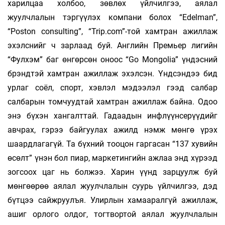
харилцаа холбоо, зөвлөх үйлчилгээ, аялал
жуулчлалын тэргүүлэх компани болох “Edelman”,
“Poston consulting”, “Trip.com”-той хамтран ажиллаж
эхэлснийг ч зарлаад буй. Английн Премьер лигийн
“Фулхэм” баг өнгөрсөн оноос “Go Mongolia” үндэсний
брэндтэй хамтран ажиллаж эхэлсэн. Үндсэндээ бид
урлаг соёл, спорт, хэвлэл мэдээлэл гээд салбар
салбарын томчуудтай хамтран ажиллаж байна. Одоо
энэ бүхэн хангалттай. Гадаадын инфлүүнсерүүдийг
авчрах, гэрээ байгуулах ажилд нэмж мөнгө үрэх
шаардлагагүй. Та бүхний тооцон гаргасан “137 хувийн
өсөлт” үнэн бол пиар, маркетингийн ажлаа энд хүрээд
зогсоох цаг нь болжээ. Харин үүнд зарцуулж буй
мөнгөөрөө аялал жуулчлалын суурь үйлчилгээ, дэд
бүтцээ сайжруулъя. Улирлын хамааралгүй ажиллаж,
ашиг орлого олдог, тогтвортой аялал жуулчлалын