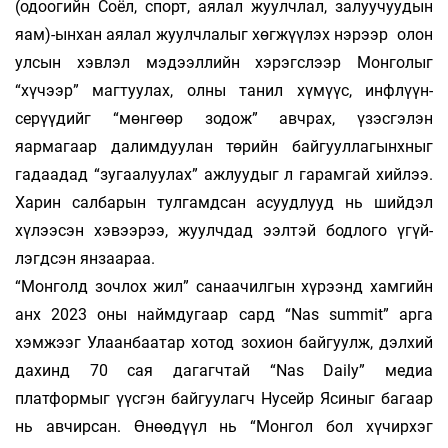
(одоогийн Соёл, спорт, аялал жуулчлал, залуучуудын
яам)-ынхан аялал жуулчлалыг хөгжүүлэх нэрээр олон
улсын хэвлэл мэ­дээл­лийн хэрэгслээр Монголыг
“хүчээр” маг­туулах, олны танил хүмүүс, инфлүүн­
серүүдийг “мөн­гөөр зодож” авчрах, үзэсгэлэн
яармагаар далим­дуулан төрийн байгуул­лагынхныг
гадаа­дад “зугаалуулах” аж­луудыг л гарамгай хийлээ.
Ха­рин салбарын тул­гамд­сан асуудлууд нь ший­дэл
хүлээсэн хэ­вээ­рээ, жуулчдад ээлтэй бод­лого үгүй­
лэгдсэн янзаараа.
“Монголд зочлох жил” санаачилгын хүрээнд хамгийн
анх 2023 оны наймдугаар сард “Nas summit” арга
хэмжээг Улаанбаатар хотод зохион байгуулж, дэлхий
дахинд 70 сая дагагчтай “Nas Daily” медиа
платформыг үүсгэн байгуулагч Нусейр Ясиныг багаар
нь авчирсан. Өнөөдүүл нь “Монгол бол хүчирхэг