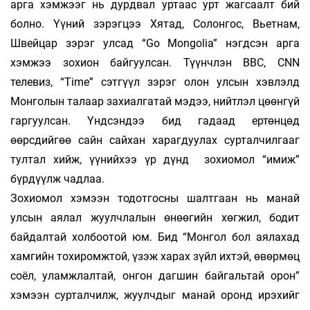
арга хэмжээг нь дурд­вал уртаас урт жагсаалт бий
болно. Үүний зэрэгцээ Хятад, Солонгос, Вьетнам,
Швей­цар зэрэг улсад “Go Mongolia” нэгдсэн арга
хэмжээ зохион байгуулсан. Түүнчлэн BBC, CNN
телевиз, “Time” сэтгүүл зэрэг олон ул­сын хэвлэлд
Монголын талаар захиалгатай мэ­дээ, нийт­лэл цөөнгүй
гаргуулсан. Үндсэндээ бид га­даад ертөнцөд
өөрсдийгөө сайн сайхан ха­раг­дуулах сурталчилгааг
тултал хийж, үүний­хээ үр дүнд зохиомол “имиж”
бүрдүүлж чадлаа.
Зохиомол хэмээн тодотгосны шалтгаан нь манай
улсын аялал жуулчлалын өнөөгийн хөгжил, бодит
байдалтай холбоотой юм. Бид “Монгол бол аялахад
хамгийн тохиромжтой, үзэж харах зүйл ихтэй, өвөрмөц
соёл, уламж­лалтай, онгон дагшин байгальтай орон”
хэмээн сурталчилж, жуулчдыг манай оронд ирэхийг