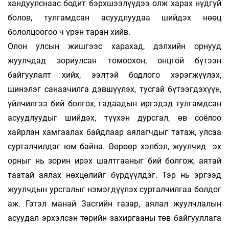
хандуулснаас бодит бэрхшээлүүдээ олж харах нүдгүй
болов, тулгамдсан асуудлуудаа шийдэх нөөц
бололцоогоо ч үрэн таран хийв.
Олон улсын жишгээс харахад, дэлхийн орнууд
жуулчдад зориулсан томоохон, онцгой бүтээн
байгуулалт хийх, ээлтэй бодлого хэрэгжүүлэх,
шинэлэг санаачилга дэвшүүлэх, тусгай бүтээгдэхүүн,
үйлчилгээ бий болгох, гадаадын иргэдэд тулгамдсан
асуудлуудыг шийдэх, түүхэн дурсгал, өв соёлоо
хайрлан хамгаалах байдлаар аялагчдыг татаж, улсаа
сурталчилдаг юм байна. Өөрөөр хэлбэл, жуулчид эх
орныг нь зорин ирэх шалтгааныг бий болгож, аятай
таатай аялах нөхцөлийг бүрдүүлдэг. Тэр нь эргээд
жуулчдын урсгалыг нэмэгдүүлэх сурталчилгаа болдог
аж. Гэтэл манай Засгийн газар, аялал жуулчлалын
асуу­дал эрхэлсэн төрийн захиргааны төв байгуул­лага