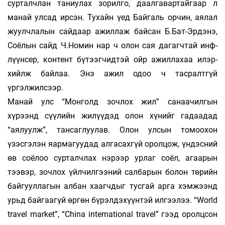
сурталчлан таниу­лах зорилго, даалгавартайгаар л
манай улсад ир­сэн. Тухайн үед Байгаль орчин, аялал
жуулч­ла­лын сайдаар ажиллаж байсан Б.Бат-Эр­дэнэ,
Соёлын сайд Ч.Номин нар ч олон сая дагагчтай инф­
лүүн­сер, контент бүтээгчидтэй ойр ажиллахаа илэр­
хийлж байлаа. Энэ ажил одоо ч тасралтгүй
үргэлжилсээр.
Манай улс “Монголд зочлох жил” санаа­чил­­гын
хүрээнд сүүлийн жилүүдэд олон хү­нийг гадаадад
“аялуулж”, тансаглуулав. Олон улсын томоохон
үзэсгэлэн яармагуудад ал­­га­сах­гүй оролцож, үндэсний
өв соёлоо сур­талч­­лах нэрээр урлаг соёл, агаарын
тээвэр, зоч­лох үйлчилгээний салбарын болон төрийн
бай­гууллагын албан хаагчдыг тусгай арга хэм­жээнд
урьд байгаагүй өргөн бүрэлдэхүүнтэй ил­гээлээ. “World
travel market”, “China international travel” гээд оролцсон