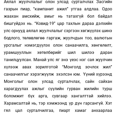
Аялал жуулчлалыг олон улсад сурталчлах Засгийн
газрын пиар, “кампанит ажил” утгаа алдлаа. Одоо
жаахан амсхийж, амыг нь татахгүй бол байдал
бишгүйдэх нь. “Ковид-19” цар тахлын дараа дэлхийн
улс орнууд аялал жуулчлалыг сэргээн хөгжүүлэх шинэ
бодлого, төлөвлөгөө гаргаж, жуулчдын тоо, валютын
урсгалыг нэмэгдүүлэх олон санаачилга, хөнгөлөлт,
урамшууллын хөтөлбөрийг шил шилээ даран
танилцуулсан. Манай улс яг энэ үеэс нэг сая жуулчин
хүлээж авах зорилготой “Монголд зочлох жил”
санаачилгыг хэрэгжүүлж эхэлсэн юм. Үүний хүрээнд
Монголыг олон улсад сурталчлах, сайн сайхан
харагдуулах ажлыг сүүлийн гурван жилийн турш
боломжит бүх арга, сувгаар хангалттай хийлээ.
Харамсалтай нь, тэр хэмжээнд үр дүн гарсангүй. Хэт
гял цал сурталчилгаа, пиарт хамаг анхаарлаа