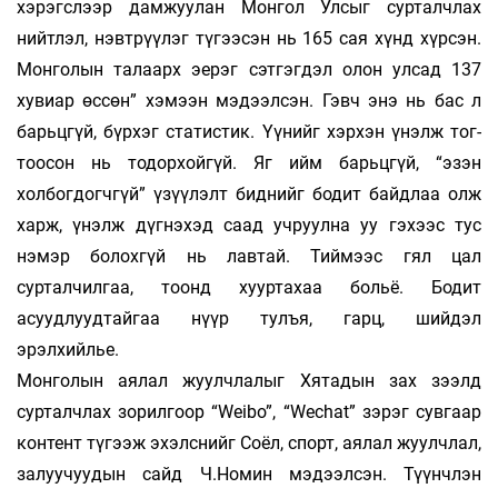
хэрэгслээр дамжуулан Монгол Улсыг сурталч­лах
нийтлэл, нэвтрүүлэг түгээсэн нь 165 сая хүнд хүрсэн.
Монголын талаарх эе­рэг сэтгэгдэл олон улсад 137
хувиар өссөн” хэ­мээн мэдээлсэн. Гэвч энэ нь бас л
барьцгүй, бүр­хэг статистик. Үүнийг хэрхэн үнэлж тог­
тоо­сон нь тодорхойгүй. Яг ийм барьцгүй, “эзэн
холбогдогчгүй” үзүүлэлт биднийг бодит байд­лаа олж
харж, үнэлж дүгнэхэд саад учруулна уу гэхээс тус
нэмэр болохгүй нь лавтай. Тиймээс гял цал
сурталчилгаа, тоонд хууртахаа больё. Бодит
асуудлуудтайгаа нүүр тулъя, гарц, ший­дэл
эрэлхийлье.
Монголын аялал жуулчлалыг Хятадын зах зээлд
сурталчлах зорилгоор “Weibo”, “Wechat” зэрэг сувгаар
контент түгээж эхэлснийг Соёл, спорт, аялал жуулчлал,
залуучуудын сайд Ч.Но­мин мэдээлсэн. Түүнчлэн