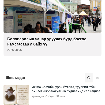
Боловсролын чанар уруудах бүрд босгоо
намсгасаар л байх уу
2026-08-06
Шинэ мэдээ
Их зохиолчийн уран бүтээл, туурвил зүйн
онцлогийг олон улсын судлаачид хэлэлцлээ
Уржигдар 17 цаг 30 мин