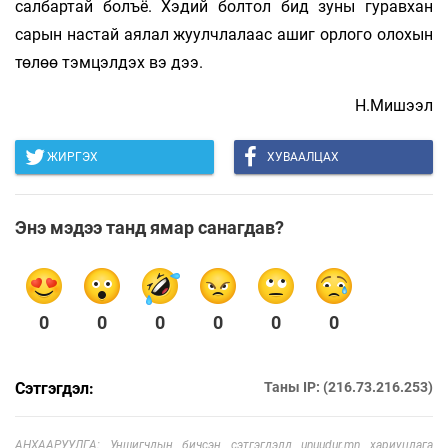
салбартай болъё. Хэдий болтол бид зуны гуравхан
сарын настай аялал жуулчлалаас ашиг орлого олохын
төлөө тэмцэлдэх вэ дээ.
Н.Мишээл
ЖИРГЭХ
ХУВААЛЦАХ
Энэ мэдээ танд ямар санагдав?
0
0
0
0
0
0
Сэтгэгдэл:
Таны IP: (216.73.216.253)
АНХААРУУЛГА: Уншигчдын бичсэн сэтгэгдэлд unuudur.mn хариуцлага