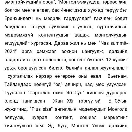
эмэгтэйчүүдийн орон”, “Монгол ээжүүдэд төрөөс жил
болгон мөнгө өгдөг, бас 4-өөс дээш хүүхэд төрүүлбэл
Ерөн­хийлөгч нь медаль гардуулдаг” гэхчлэн бодит
байдлаас гажууд зүйлсийг өгүүлсэн, суртал­чилсан
мэдрэмжгүй контентуудыг ца­цаж, монголчуудын
эгдүүцлийг хүргэсэн. Дараа жил нь мөн “Nas summit-
2024” арга хэмжээг зохион байгуулж, дэлхийд
алдартай гэгдэх нөлөөлөгч, контент бүтээгч 12 хүнийг
урьж оролцуулсан билээ. Өвлийн аялал жуулчлалыг
сурталчлах нэрээр өнгөрсөн оны өвөл Вьетнам,
Тайландаас цөөнгүй “од” авчирч, цас, мөс үзүүл­сэн.
Түүнчлэн “Сэргэлэн охин Ян Сун” киноны дүрээрээ
олонд танигдсан Жан Хёг тэргүүтэй БНСУ-ын
жүжигчид, “Plus size” ангиллын мо­делиудыг Монголд
аялуулж, цуврал кон­тент, сошиал маркетинг
хийлгүүлсэн юм. Эд бүгд Монгол Улсыг дэлхийд