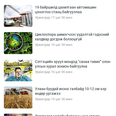
19 байршилд цахилгаан автомашин
цэнэглэх станц байгууллаа
Уржигдар 17 цаг 00 мин
Циклоспора шимэгчээс үүдэлтэй гэдэсний
халдвар дэгдэж болзошгүй
Уржигдар 16 цаг 30 мин
Сэтгэцийн эрүүл мэндэд “санаа тавих” олон
улсын хурал зохион байгуулна
Уржигдар 16 цаг 00 мин
Улаан буудай ихэнх талбайд 10-12 см-ээр
өндөр ургажээ
Уржигдар 15 цаг 30 мин