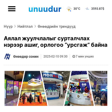
30°C
3593.87
$
Нүүр
Нийтлэл
Өнөөдрийн трендүүд
Аялал жуулчлалыг сурталчлах
нэрээр ашиг, орлогоо “урсгаж” байна
Өнөөдөр сонин
2025-02-10 09:30
7 мин унших