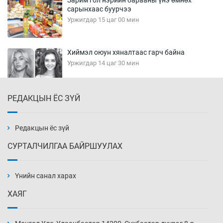
Зарим гол нэрийн барааны үнэ өмнөх
сарынхаас буурчээ
Уржигдар 15 цаг 00 мин
Хиймэл оюун хяналтаас гарч байна
Уржигдар 14 цаг 30 мин
РЕДАКЦЫН ЁС ЗҮЙ
Эмэгтэйчүүд Бээжин, эрэгтэйчүүд Японд
бэлтгэл базаахаар хилийн дээс алхлаа
Уржигдар 14 цаг 00 мин
Редакцын ёс зүй
СУРТАЛЧИЛГАА БАЙРШУУЛАХ
АНУ-ын Цэргийн кибер командлалаын
ажилтнууд амиа хорлох явдал эрс
нэмэгджээ
Үнийн санал харах
Уржигдар 13 цаг 52 мин
ХАЯГ
Монголын шигшээ Хонконгийн багийг ялж,
эхний хожлоо авлаа