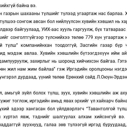
хийхгүй байна вэ.
н газ­­рын шахааны түлшийг түлээд угаартаж нас барлаа. Х
­­­­шээ сон­гож авсан бол нийлүүлсэн хувийн хэвшил нь ха­риуц­­
эр бай­­гуу­лаад, УИХ-аас хууль гаргуулж, бүх татвараас чө­­­л
сон­голт­­­­­­гүйгээр түлснийхээ төлөө 779 хүн угаартаж на
 түлш” компанийн­­­­хан тоодоггүй, Засгийн газар бүр 
 бид мэдэж авлаа. Хувийн хэвш­­лийн бүтээгдэхүүн ийм а
дампууруулж, захирлыг нь шоронд хий­­чих­сэн байгаа. Гэт
өн жил нам жим бай­лаа” гэж Иргэдийн орол­­цооны нэгд
.Оюунгэрэл дурдаад, үү­ний төлөө Ерөнхий сайд Л.Оюун-Эрдэ
, амь­­гүй зүйл болох түлш, зуух, хувийн хэвшлийн аж ах
­жиг тог­лож, иргэдийн амьд явах эрхийг үл хайхарч байна
­хий эдээр хан­­­гасан бол үйлдвэрлэгч “Тавантолгой түл
хүр­тэл явж, тэднийг шалгуулах алхам хийсэнгүй вэ. 
аддаг­гүй зуухнууд, галаа зөв тү­лээгүй иргэд буруудаад,