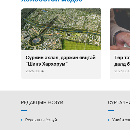
Сүржин эхлэл, даржин явцтай
Төр тэ
“Шинэ Хархорум”
далд 
2026-08-04
2026-08-
РЕДАКЦЫН ЁС ЗҮЙ
СУРТАЛЧ
Редакцын ёс зүй
Үнийн са