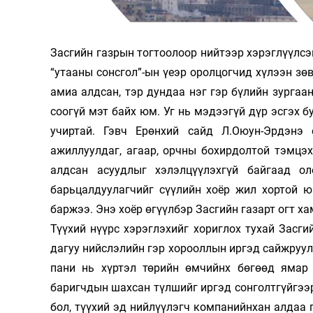
Олимп 2024
Засгийн газрын тогтоолоор нийтээр хэрэглүүлсэн т
“утаа­ны сонсгол”-ын үеэр оролцогчид хүлээн зөв­­
амиа алд­сан, тэр дундаа нэг гэр бүлийн зургаан
соо­­гүй мэт байх юм. Уг нь мэдээгүй дүр эсгэх бу
учир­тай. Гэвч Ерөн­­хий сайд Л.Оюун-Эрдэнэ ол
ажиллуулдаг, агаар, орчны бо­­­­­­хирдолтой тэ
алдсан асуудлыг хэлэл­­­цүү­­лэхгүй байгаад
барьцалдуулагчийг сүүлийн хоёр жил хор­той ю
баржээ. Энэ хоёр өгүүлбэр Засгийн газарт огт ха
Түүхий нүүрс хэрэглэхийг хориглох тухай Засги
дагуу нийслэлийн гэр хорооллын иргэд сайжруул
пани нь хүртэл төрийн өмчийнх бөгөөд ямар 
баригчдын шах­­сан түлшийг иргэд сонголтгүйгээ
бол, түүхий эд нийлүүлэгч компанийнхан алдаа гар