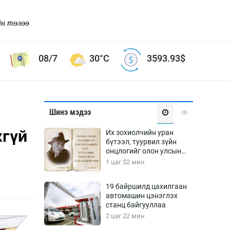
йн төлөө
08/7
30°C
3593.93
$
Соёл урлаг
Шинэ мэдээ
ой хөгжлийн зорилго -
Сонгодог урлаг
хгүй
Их зохиолчийн уран
Ардын урлаг
бүтээл, туурвил зүйн
онцлогийг олон улсын
Дүрслэх урлаг
судлаачид хэлэлцлээ
1 цаг 52 мин
Өв соёл
таг
Кино урлаг
19 байршилд цахилгаан
автомашин цэнэглэх
 орчин
Цирк
станц байгууллаа
ол
2 цаг 22 мин
Рок поп, хип хоп
энд