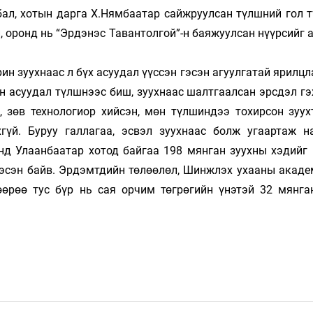
лбал, хо­тын дарга Х.Нямбаатар сайж­руулсан түлшний гол 
оронд нь “Эрдэнэс Тавантолгой”-н бая­­­­жуулсан нүүрсийг а
н зуух­наас л бүх асуудал үүссэн гэсэн агуулгатай ярилцла
н асуудал түлш­нээс биш, зуухнаас шалтгаалсан эрсдэл г
, зөв технологиор хий­сэн, мөн түлшиндээ тохирсон зуух
гүй. Буруу галлагаа, эсвэл зуухнаас болж угаартаж н
нд Улаанбаатар хотод байгаа 198 мян­ган зуухны хэдийг 
гэсэн байв. Эрдэмтдийн төлөөлөл, Шинж­лэх ухааны акаде
өөрөө тус бүр нь сая орчим төгрөгийн үнэтэй 32 мянга