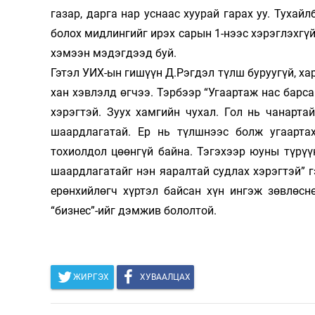
газар, дарга нар уснаас хуу­рай гарах уу. Тухай
болох мидлингийг ирэх са­рын 1-нээс хэрэглэхгүй, 
хэмээн мэдэгдээд буй.
Гэтэл УИХ-ын гишүүн Д.Рэгдэл түлш буруугүй, хари
хан хэвлэлд өгчээ. Тэрбээр “Угаартаж нас барса
хэрэгтэй. Зуух хамгийн чухал. Гол нь чанартай
шаардлага­тай. Ер нь түлшнээс болж угаартах
тохиолдол цөөнгүй байна. Тэгэхээр юуны түрүү
шаардлагатайг нэн яаралтай суд­лах хэрэгтэй” 
ерөнхийлөгч хүртэл байсан хүн ингэж зөвлөсн
“бизнес”-ийг дэмжив бололтой.
ЖИРГЭХ
ХУВААЛЦАХ