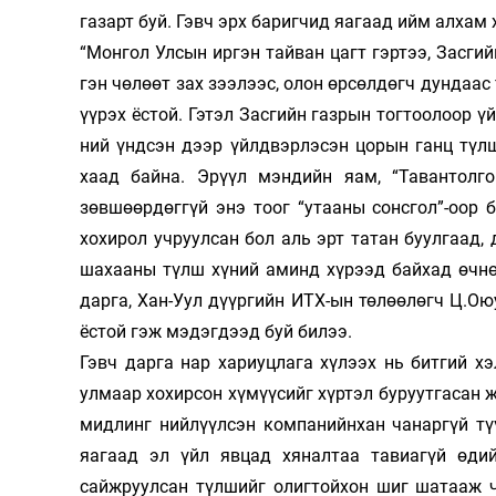
газарт буй. Гэвч эрх баригчид яагаад ийм алхам 
“Монгол Улсын иргэн тайван цагт гэртээ, Засгий
гэн чөлөөт зах зээлээс, олон өрсөлдөгч дундаас түл­­
үүрэх ёстой. Гэтэл Засгийн газрын тогтоолоор үйлд­в
ний үнд­сэн дээр үйлдвэрлэсэн цорын ганц түлшийг 
хаад байна. Эрүүл мэндийн яам, “Тавантолгой
зөвшөөрдөг­гүй энэ тоог “утааны сонсгол”-оор
хохирол учруул­сан бол аль эрт татан буулгаад, 
шахааны түлш хүний аминд хү­рээд байхад өчнө
дарга, Хан-Уул дүүргийн ИТХ-ын тө­­­­­­лөөлөгч Ц
ёстой гэж мэдэгдээд буй билээ.
Гэвч дарга нар хариуцлага хүлээх нь битгий хэл
улмаар хохирсон хүмүүсийг хүртэл буруутгасан жү
мид­­линг нийлүүлсэн компанийнхан чанаргүй түү
яагаад эл үйл явцад хяналтаа тавиагүй өдий 
сайжруулсан түл­­­­шийг олигтойхон шиг шатааж ч