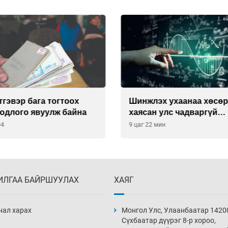
тгэвэр бага тогтоох
Шинжлэх ухаанаа хөсө
бодлого явуулж байна
хаясан улс чадваргүй
мэргэжилтнүүд л
04
9 цаг 22 мин
“үйлдвэрлэдэг”
ИЛГАА БАЙРШУУЛАХ
ХАЯГ
нал харах
Монгол Улс, Улаанбаатар 1420
Сүхбаатар дүүрэг 8-р хороо,