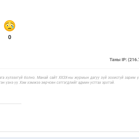
0
Таны IP: (216.
га хүлээхгүй болно. Манай сайт ХХЗХ-ны журмын дагуу зүй зохисгүй зарим үг
эн үзнэ үү. Хэм хэмжээ зөрчсөн сэтгэгдлийг админ устгах эрхтэй.