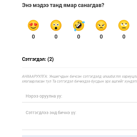
Энэ мэдээ танд ямар санагдав?
0
0
0
0
0
Сэтгэгдэл: (2)
АНХААРУУЛГА: Уншигчдын бичсэн сэтгэгдэлд unuudur.mn хариуцла
хязгаарласан тул Та сэтгэгдэл бичихдээ бусдын эрх ашгийг хүндэтг