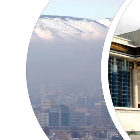
126-гийн НЭГ
Ертөнц
Спорт
Нийгэм
Бөх
Техник технологи
Сагсан бөмбөг
Шинжлэх ухаан
Хөлбөмбөг
Сонин хачин
Олимпын төрөл
Дэлхийн монгол
Тулааны спорт
Олимпын бус төр