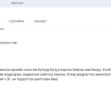
Илгээх
Сүүлийнх
Шилдэг
хүлээх гэж.
мянган өрхийн олон ам бүлүүд бүгд угаартах байсан юм бишүү. Хол
мж алдагдсан, яндангын сойлтоо хаасан, Угаар мэдрэгчээ ажиллуу
й ч ЗГ -ыг буруутгах шалтгаан биш