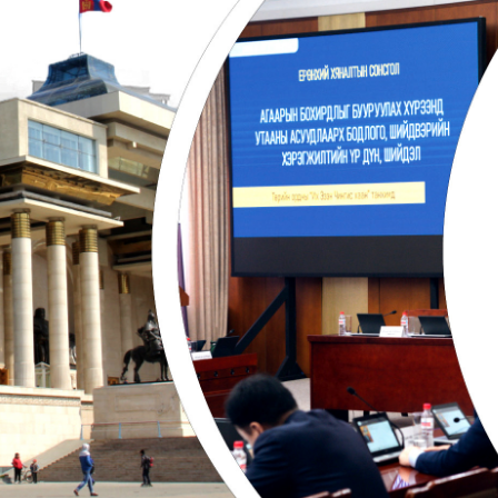
Ханш
Хэрэг з
Эрэлттэй мэдээ
Эрүүл м
Хууль ёс
Хүмүүс
Албаны 
Бусад
Life style
Ярилцл
Зөвлөгөө
Хоймор
Өнөөдрийн тухай
Уншигч-
өл