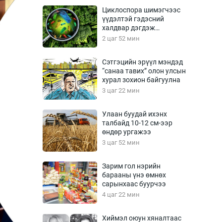
Урлагтай яриа
Циклоспора шимэгчээс
өрчил
үүдэлтэй гэдэсний
халдвар дэгдэж
энд-Эрхэм баян
болзошгүй
2 цаг 52 мин
Сэтгэцийн эрүүл мэндэд
“санаа тавих” олон улсын
хүний үг
хурал зохион байгуулна
3 цаг 22 мин
Улаан буудай ихэнх
талбайд 10-12 см-ээр
ага
Бусад
өндөр ургажээ
3 цаг 52 мин
Фото
сурвалжлагч
Видео
Зарим гол нэрийн
Инфографик
барааны үнэ өмнөх
сарынхаас буурчээ
Санал асуулга
4 цаг 22 мин
Хиймэл оюун хяналтаас