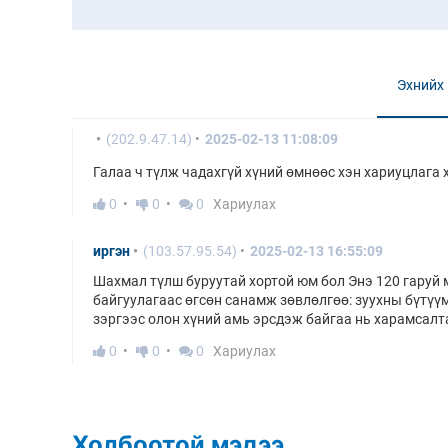
Эхнийх
(202.9.47.14)
2025-02-13 11:08:09
Галаа ч түлж чадахгүй хүний өмнөөс хэн хариуцлага 
0
0
0
Хариулах
иргэн
(103.57.95.54)
2025-02-13 16:55:09
Шахмал түлш буруутай хортой юм бол Энэ 120 гаруй 
байгуулагаас өгсөн санамж зөвлөлгөө: зуухны бүтүү
зэргээс олон хүний амь эрсдэж байгаа нь харамсалта
0
0
0
Хариулах
Холбоотой мэдээ