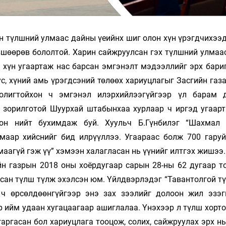
үлш­­­ний улмаас дайны үеийнх шиг олон хүн үрэгдчихээд ба
шөө­­­­рөв бо­­лолтой. Харин сайжруулсан гэх түлшний улмаа
 хүн угаар­­­таж нас бар­сан эмгэнэлт мэдээллийг эрх бари
с, хүний амь үрэгд­­сэ­ний тө­лөөх хариуцлагыг Засгийн газ
игтойхон ч эм­гэ­нэл илэр­­­­хий­­­­­лээгүйгээр үл барам
мцэх зорилготой Шуурхай штабын­хаа хур­лаар ч иргэд угаа
 олон нийт бухимдаж буй. Хуульч Б.Гүнбилэг “Шах­мал
маар хийснийг бид илрүүллээ. Угаараас болж 700 га­руй
маа­гүй гэж үү” хэмээн халагласан нь үүнийг илтгэх жишээ.
йн газ­рын 2018 оны хоёрдугаар сарын 28-ны 62 дугаар т
сан түлш түлж эхэлсэн юм. Үйлдвэрлэдэг “Тавантолгой тү
ч өрсөлдөөнгүй­гээр энэ зах зээлийг долоон жил эзэг
р ийм удаан хугацаа­гаар ашиглалаа. Үнэхээр л түлш хорт
гасан бол хариуц­­лага тоо­­­цож, солих, сайжруулах эрх н