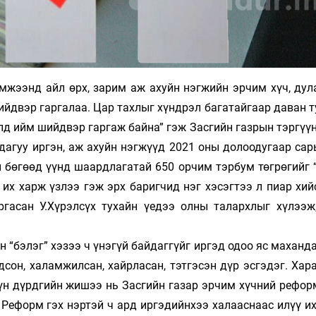
мжээнд айл өрх, зарим аж ахуйн нэгжийн эрчим хүч, дула
двэр гар­­­га­­лаа. Цар тахлыг хүндрэл багатайгаар даван туула
ийм шийд­­­вэр гар­­гаж байна” гэж Засгийн газрын тэргүүн У.Х
йн дагуу ир­гэн, аж ахуйн нэг­­­­­­жүүд 2021 оны долоодугаар сар
төлөөгүй бөгөөд үүнд шаард­­­лага­­тай 650 ор­­­чим тэрбум төгрөгий
ш их харж үз­лээ гэж эрх бариг­­­­­­чид нэг хэ­­сэг­­тээ л пиар хий
ргасан У.Хү­­­рэлсүх тухайн үедээ олны та­­­ларх­­лыг хү­­­­лэ
бэ­­­­лэг” хэзээ ч үнэгүй байдаггүйг иргэд одоо яс маханда
он, ха­­ламжилсан, хайрласан, тэтгэсэн дүр эсгэдэг. Харам
үн дүрд­­гийн жи­шээ нь Засгийн газар эрчим хүчний рефо
. Реформ гэх нэр­тэй ч ард иргэдийнхээ халааснаас илүү и