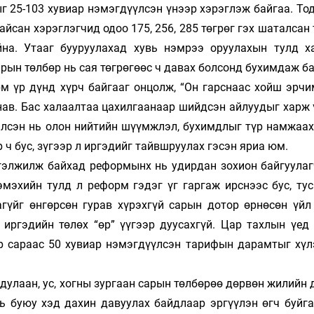
ныг 25-103 ху­­виар нэмэгдүүлсэн үнээр хэрэглэж байгаа. То
сан хэрэг­­­­­лэг­чид одоо 175, 256, 285 төгрөг гэх шаталса
йна. Утааг бууруула­хад хувь нэмрээ оруулахын тулд х
рын төлбөр нь сая төг­­­рөгөөс ч давах болсонд бухимдаж б
 үр дүнд хүрч байгааг онцолж, “Он гарснаас хойш эрчим
в. Бас халаалтаа цахилгаанаар шийдсэн айлуудыг харж үз
сэн нь олон нийтийн шүүмжлэл, бухимдлыг түр намжаах ар
 ч бус, зү­­­гээр л иргэдийг тайвшруулах гэсэн яриа юм.
л­­­­­­жилж бай­­хад реформынх нь удирдан зохион байгуул
эхийн тулд л ре­­­форм гэдэг үг гаргаж ирснээс бус, ту
үйг өнгөрсөн гу­рав хү­­­рэх­гүй сарын дотор өрнөсөн үй
 иргэдийн төлөх “өр” үү­­гээр дуу­­сах­гүй. Цар тахлын үе
ар сараас 50 хувиар нэмэгдүүлсэн та­­ри­фын да­­­рамтыг хү
ду­­лаан, ус, хогны зургаан сарын төлбөрөө дөрвөн жилийн 
ь буюу хэд дахин давуулах байдлаар эргүүлэн өгч буйга