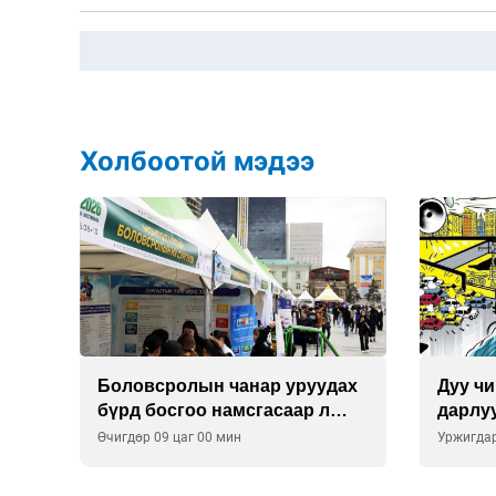
Холбоотой мэдээ
Боловсролын чанар уруудах
Дуу ч
рга
бүрд босгоо намсгасаар л
дарлу
байх уу
Өчигдөр 09 цаг 00 мин
Уржигдар