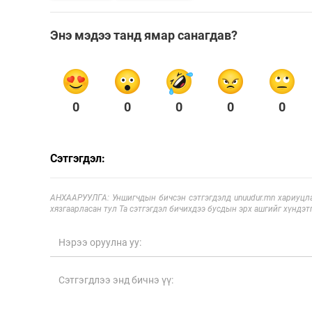
Энэ мэдээ танд ямар санагдав?
0
0
0
0
0
Сэтгэгдэл:
АНХААРУУЛГА: Уншигчдын бичсэн сэтгэгдэлд unuudur.mn хариуцла
хязгаарласан тул Та сэтгэгдэл бичихдээ бусдын эрх ашгийг хүндэтг