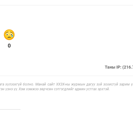
0
Таны IP: (216.
га хүлээхгүй болно. Манай сайт ХХЗХ-ны журмын дагуу зүй зохисгүй зарим үг
эн үзнэ үү. Хэм хэмжээ зөрчсөн сэтгэгдлийг админ устгах эрхтэй.