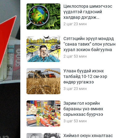
Урлагтай яриа
Циклоспора шимэгчээс
өрчил
үүдэлтэй гэдэсний
халдвар дэгдэж
энд-Эрхэм баян
болзошгүй
2 цаг 23 мин
Сэтгэцийн эрүүл мэндэд
“санаа тавих” олон улсын
хүний үг
хурал зохион байгуулна
2 цаг 53 мин
Улаан буудай ихэнх
талбайд 10-12 см-ээр
ага
Бусад
өндөр ургажээ
3 цаг 23 мин
Фото
сурвалжлагч
Видео
Зарим гол нэрийн
Инфографик
барааны үнэ өмнөх
сарынхаас буурчээ
Санал асуулга
3 цаг 53 мин
Хиймэл оюун хяналтаас