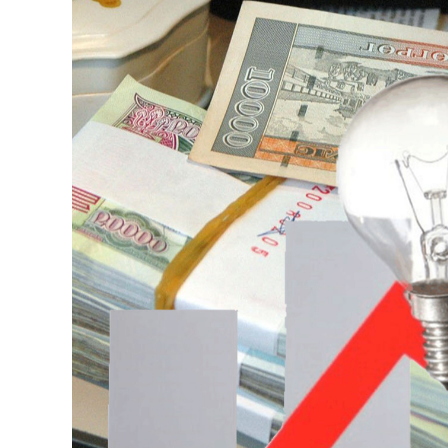
126-гийн НЭГ
Ертөнц
Спорт
Нийгэм
Бөх
Техник технологи
Сагсан бөмбөг
Шинжлэх ухаан
Хөлбөмбөг
Сонин хачин
Олимпын төрөл
Дэлхийн монгол
Тулааны спорт
Олимпын бус төр