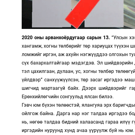
Олимп 2024
2020 оны арванхоёрдугаар сарын 13.
“Улсын хэ
хан­­­гамж, хогны төлбөрийг төр хариуцах түүхэн ший
лом­жийг ир­­гэн, аж ахуйн нэгжүүддээ олгохын тулд 
сүх ба­­­­­хар­­хал­­­­тай­­гаар мэдэгдэв. Эл шийдвэри
тэл ца­­хил­­гаан, ду­­­­­­­­­­­лаан, ус, хогны төлбөр 
үйлд­­вэр” сан­­хүү­­­жүүл­­­сэн, төр за­­саг иргэдээ ма
шиг­чид мартаагүй байх. Дээрх шийд­­­­­­­­вэ­рийг га
Ерөнхий­­­­лөгчийн сонгуульд ялсан билээ.
Гэвч юм бүхэн төлөөстэй, ялангуяа эрх баригчдын “
ойлгож байна. Дарга нар нэг талдаа иргэдээ бодс
нь, нөгөө талдаа бидний халаасанд гараа илүү г
ир­­гэ­дийн нуруунд хүнд ачаа үүрүүлж буй нь юм