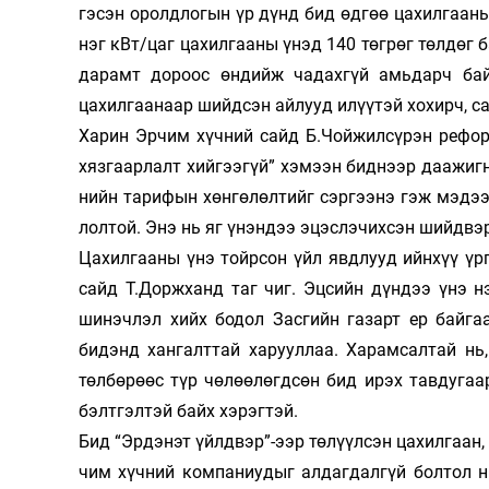
гэ­­­­­­сэн оролдлогын үр дүнд бид өдгөө цахилгаа
нэг кВт/цаг цахилгааны үнэд 140 төгрөг төлдөг бай
д­а­­рамт дороос өндийж чадахгүй амьдарч ба
цахилгаа­­наар шийдсэн айлууд илүүтэй хохирч, са
Харин Эрчим хүчний сайд Б.Чойжилсүрэн реформ
хязгаарлалт хийгээгүй” хэмээн биднээр даажигна
нийн тарифын хөнгөлөлтийг сэргээнэ гэж мэдээл
лол­­­той. Энэ нь яг үнэндээ эцэслэчихсэн шийдвэр
Цахилгааны үнэ тойрсон үйл явдлууд ийнхүү үргэ
сайд Т.Доржханд таг чиг. Эцсийн дүндээ үнэ нэм
шинэч­лэл хийх бодол Засгийн газарт ер байгааг
бидэнд хангалт­­тай ха­рууллаа. Харамсалтай нь,
төлбөрөөс түр чөлөө­­лөгд­­­сөн бид ирэх тавдуга
бэлтгэлтэй байх хэрэгтэй.
Бид “Эрдэнэт үйлдвэр”-ээр төлүүлсэн цахилгаан, 
чим хүчний компаниудыг алдагдалгүй болтол н