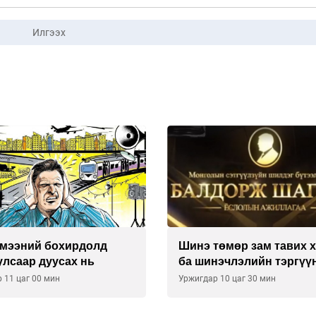
Илгээх
имээний бохирдолд
Шинэ төмөр зам тавих 
улсаар дуусах нь
ба шинэчлэлийн тэргүү
хясал
 11 цаг 00 мин
Уржигдар 10 цаг 30 мин