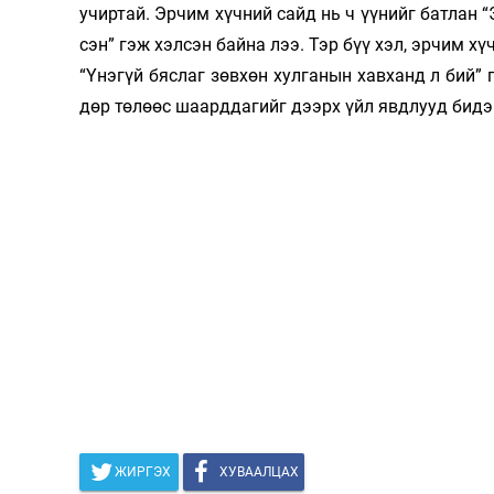
учир­­­­­тай. Эрчим хүчний сайд нь ч үүнийг батл
сэн” гэж хэлсэн байна лээ. Тэр бүү хэл, эрчим хүч
“Үнэгүй бяслаг зөвхөн хулганын хавханд л бий” гэ
дөр төлөөс шаарддагийг дээрх үйл явдлууд бидэ
ЖИРГЭХ
ХУВААЛЦАХ