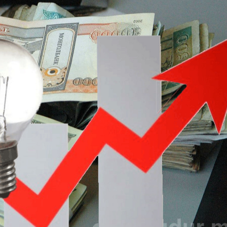
Ханш
Хэрэг з
Эрэлттэй мэдээ
Эрүүл м
Хууль ёс
Хүмүүс
Албаны 
Бусад
Life style
Ярилцл
Зөвлөгөө
Хоймор
Өнөөдрийн тухай
Уншигч-
өл