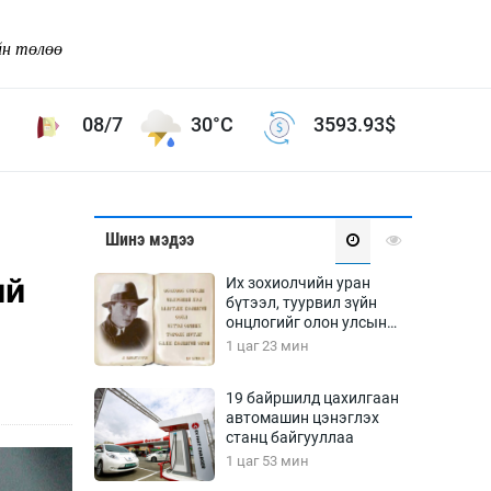
йн төлөө
08/7
30°C
3593.93
$
Соёл урлаг
Шинэ мэдээ
ой хөгжлийн зорилго -
Сонгодог урлаг
ий
Их зохиолчийн уран
Ардын урлаг
бүтээл, туурвил зүйн
онцлогийг олон улсын
Дүрслэх урлаг
судлаачид хэлэлцлээ
1 цаг 23 мин
Өв соёл
таг
Кино урлаг
19 байршилд цахилгаан
автомашин цэнэглэх
 орчин
Цирк
станц байгууллаа
ол
1 цаг 53 мин
Рок поп, хип хоп
энд