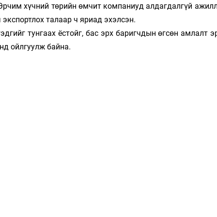
ан “Эрчим хүч­ний төрийн өмчит компаниуд алдагдалгүй ажил
 экспорт­­лох талаар ч яриад эхэлсэн.
д­­гийг тун­гаах ёстойг, бас эрх баригчдын өгсөн амлалт эр
нд ойлгуулж байна.