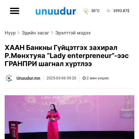
30°C
3593.87
$
Нүүр
Эдийн засаг
Эрэлттэй мэдээ
ХААН Банкны Гүйцэтгэх захирал
Р.Мөнхтуяа “Lady enterpreneur”-ээс
ГРАНПРИ шагнал хүртлээ
Unuudur.mn
2025-03-06 09:20
2 мин унших