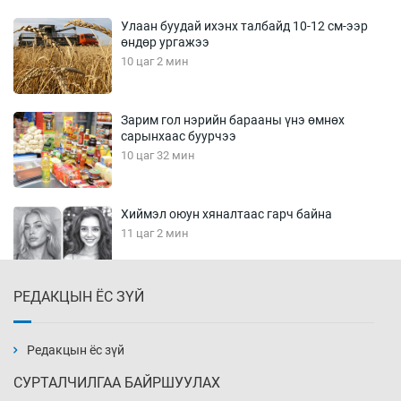
Улаан буудай ихэнх талбайд 10-12 см-ээр
өндөр ургажээ
10 цаг 2 мин
Зарим гол нэрийн барааны үнэ өмнөх
сарынхаас буурчээ
10 цаг 32 мин
Хиймэл оюун хяналтаас гарч байна
11 цаг 2 мин
РЕДАКЦЫН ЁС ЗҮЙ
Эмэгтэйчүүд Бээжин, эрэгтэйчүүд Японд
бэлтгэл базаахаар хилийн дээс алхлаа
11 цаг 32 мин
Редакцын ёс зүй
СУРТАЛЧИЛГАА БАЙРШУУЛАХ