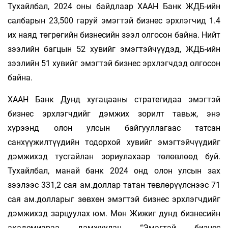
Тухайлбал, 2024 оны байдлаар ХААН Банк ЖДБ-ийн
салбарын 23,500 гаруй эмэгтэй бизнес эрхлэгчид 1.4
их наяд төгрөгийн бизнесийн зээл олгосон байна. Нийт
зээлийн багцын 52 хувийг эмэгтэйчүүдэд, ЖДБ-ийн
зээлийн 51 хувийг эмэгтэй бизнес эрхлэгчдэд олгосон
байна.
ХААН Банк Дунд хугацааны стратегидаа эмэгтэй
бизнес эрхлэгчдийг дэмжих зорилт тавьж, энэ
хүрээнд олон улсын байгууллагаас татсан
санхүүжилтүүдийн тодорхой хувийг эмэгтэйчүүдийг
дэмжихэд тусгайлан зориулахаар төлөвлөөд буй.
Тухайлбал, манай банк 2024 онд олон улсын зах
зээлээс 331,2 сая ам.доллар татан төвлөрүүлснээс 71
сая ам.долларыг зөвхөн эмэгтэй бизнес эрхлэгчдийг
дэмжихэд зарцуулах юм. Мөн Жижиг дунд бизнесийн
академиараа дамжуулан “Эмэгтэй бизнес