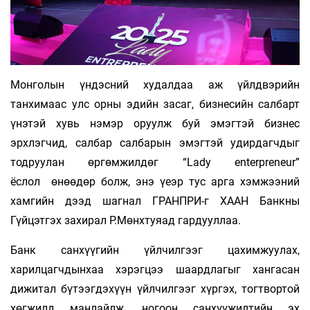
Монголын үндэсний худалдаа аж үйлдвэрийн
танхимаас улс орны эдийн засаг, бизнесийн салбарт
үнэтэй хувь нэмэр оруулж буй эмэгтэй бизнес
эрхлэгчид, салбар салбарын эмэгтэй удирдагчдыг
тодруулан өргөмжилдөг “Lady enterpreneur”
ёслол өнөөдөр болж, энэ үеэр тус арга хэмжээний
хамгийн дээд шагнал ГРАНПРИ-г ХААН Банкны
Гүйцэтгэх захирал Р.Мөнхтуяад гардууллаа.
Банк санхүүгийн үйлчилгээг цахимжуулах,
харилцагчдынхаа хэрэгцээ шаардлагыг хангасан
дижитал бүтээгдэхүүн үйлчилгээг хүргэх, тогтвортой
хөгжилд манлайлж, ногоон санхүүжилтийн эх