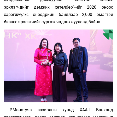
эрхлэгчдийг дэмжих хөтөлбөр”-ийг 2020 оноос
хэрэгжүүлж, өнөөдрийн байдлаар 2,000 эмэгтэй
бизнес эрхлэгчийг сургаж чадавхжуулаад байна.
Р.Мөнхтуяа захирлын хувьд ХААН Банканд