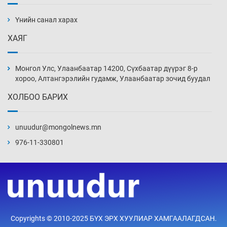
АНУ-ын Цэргийн кибер командлалаын
ажилтнууд амиа хорлох явдал эрс
нэмэгджээ
Үнийн санал харах
11 цаг 40 мин
ХАЯГ
Монголын шигшээ Хонконгийн багийг ялж,
эхний хожлоо авлаа
Монгол Улс, Улаанбаатар 14200, Сүхбаатар дүүрэг 8-р
12 цаг 2 мин
хороо, Алтангэрэлийн гудамж, Улаанбаатар зочид буудал
ХОЛБОО БАРИХ
Техникийн өндөр үзүүлэлттэй агаарын хөлөг
худалдан авах хүсэлтээ уламжлав
unuudur@mongolnews.mn
12 цаг 32 мин
976-11-330801
“Шатахууны бус, бодлогын хомсдол
нүүрлээд байна”
13 цаг 2 мин
Дөрвөн чиглэлд шөнийн автобус иргэдэд
Copyrights © 2010-2025 БҮХ ЭРХ ХУУЛИАР ХАМГААЛАГДСАН.
үйлчилж буй гэв