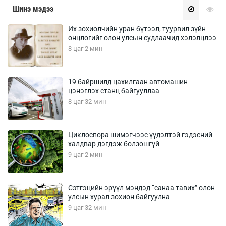
Шинэ мэдээ
Их зохиолчийн уран бүтээл, туурвил зүйн
онцлогийг олон улсын судлаачид хэлэлцлээ
8 цаг 2 мин
19 байршилд цахилгаан автомашин
цэнэглэх станц байгууллаа
8 цаг 32 мин
Циклоспора шимэгчээс үүдэлтэй гэдэсний
халдвар дэгдэж болзошгүй
9 цаг 2 мин
Сэтгэцийн эрүүл мэндэд “санаа тавих” олон
улсын хурал зохион байгуулна
9 цаг 32 мин