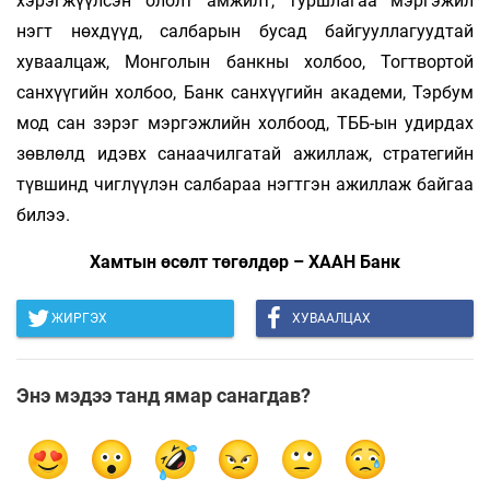
хэрэгжүүлсэн ололт амжилт, туршлагаа мэргэжил
нэгт нөхдүүд, салбарын бусад байгууллагуудтай
хуваалцаж, Монголын банкны холбоо, Тогтвортой
санхүүгийн холбоо, Банк санхүүгийн академи, Тэрбум
мод сан зэрэг мэргэжлийн холбоод, ТББ-ын удирдах
зөвлөлд идэвх санаачилгатай ажиллаж, стратегийн
түвшинд чиглүүлэн салбараа нэгтгэн ажиллаж байгаа
билээ.
Хамтын өсөлт төгөлдөр – ХААН Банк
ЖИРГЭХ
ХУВААЛЦАХ
Энэ мэдээ танд ямар санагдав?