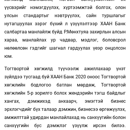
үүсвэрийг нэмэгдүүлэх, хүртээмжтэй болгох, олон
улсын стандартыг нэвтрүүлэх, сайн туршлагыг
нутагшуулах зэрэг бүхий л үзүүлэлтээр ХААН Банк
салбартаа манлайлж буйд Р.Мөнхтуяа захирлын алсын
хараа, манлайлах ур чадвар, мэдлэг, боловсрол
нөлөөлсөн гэдгийг шагнал гардуулах үеэр онцолсон
юм.
Тогтвортой хөгжилд түүчээлж ажиллахаар үнэт
зүйлдээ тусгаад буй ХААН Банк 2020 оноос Тогтвортой
хөгжлийн бодлогоо батлан мөрдөж, Тогтвортой
хөгжлийн 5-р зорилго болох жендэрийн тэгш байдлыг
хангах, дэмжихэд анхаарч, эмэгтэй бизнес
эрхлэгчдийг бүх талаар дэмжин, бизнесээ өргөжүүлэх,
амжилттай удирдан манлайлахад нь санхүүгийн болон
санхүүгийн бус дэмжлэг үзүүлж ирсэн билээ.