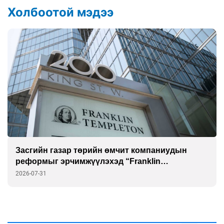
Холбоотой мэдээ
Засгийн газар төрийн өмчит компаниудын
реформыг эрчимжүүлэхэд “Franklin
Templeton”-той хамтарна
2026-07-31