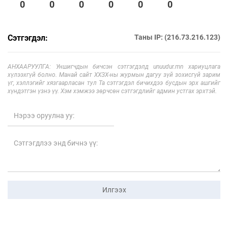
0
0
0
0
0
0
Сэтгэгдэл:
Таны IP: (216.73.216.123)
АНХААРУУЛГА: Уншигчдын бичсэн сэтгэгдэлд unuudur.mn хариуцлага
хүлээхгүй болно. Манай сайт ХХЗХ-ны журмын дагуу зүй зохисгүй зарим
үг, хэллэгийг хязгаарласан тул Та сэтгэгдэл бичихдээ бусдын эрх ашгийг
хүндэтгэн үзнэ үү. Хэм хэмжээ зөрчсөн сэтгэгдлийг админ устгах эрхтэй.
Илгээх