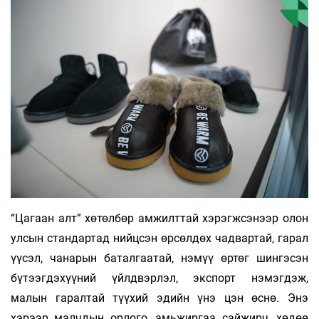
“Цагаан алт” хөтөлбөр амжилттай хэрэгжсэнээр олон
улсын стандартад нийцсэн өрсөлдөх чадвартай, гарал
үүсэл, чанарын баталгаатай, нэмүү өртөг шингэсэн
бүтээгдэхүүний үйлдвэрлэл, экспорт нэмэгдэж,
малын гаралтай түүхий эдийн үнэ цэн өснө. Энэ
хэрээр малчдын орлого, амьжиргаа сайжирч, хөдөө