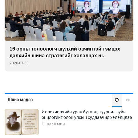
16 орны төлөөлөгч шүлхий өвчинтэй тэмцэх
дэлхийн шинэ стратегийг хэлэлцэх нь
2026-07-30
Шинэ мэдээ
Их зохиолчийн уран бүтээл, туурвил зүйн
онцлогийг олон улсын судлаачид хэлэлцлээ
11 цаг 0 мин