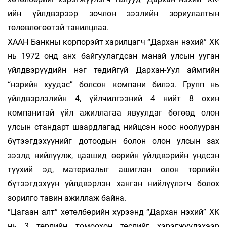
ийн үйлдвэрээр зочлон зээлийн зориулалтын
төлөвлөгөөтэй танилцлаа.
ХААН Банкны корпорэйт харилцагч “Дархан нэхий” ХК
нь 1972 онд анх байгуулагдсан манай улсын ууган
үйлдвэрүүдийн нэг төдийгүй Дархан-Уул аймгийн
“нэрийн хуудас” болсон компани билээ. Групп нь
үйлдвэрлэлийн 4, үйлчилгээний 4 нийт 8 охин
компанитай үйл ажиллагаа явуулдаг бөгөөд олон
улсын стандарт шаардлагад нийцсэн ноос ноолууран
бүтээгдэхүүнийг дотоодын болон олон улсын зах
зээлд нийлүүлж, цаашид өөрийн үйлдвэрийн үндсэн
түүхий эд, материалыг ашиглан олон төрлийн
бүтээгдэхүүн үйлдвэрлэн ханган нийлүүлэгч болох
зорилго тавин ажиллаж байна.
“Цагаан алт” хөтөлбөрийн хүрээнд “Дархан нэхий” ХК
нь 3 төрлийн томоохон төслийг хэрэгжүүлэхээр