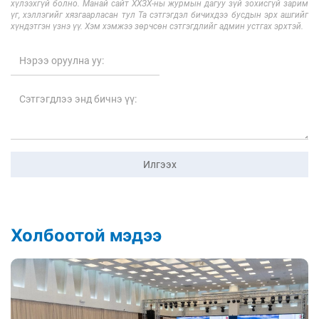
хүлээхгүй болно. Манай сайт ХХЗХ-ны журмын дагуу зүй зохисгүй зарим
үг, хэллэгийг хязгаарласан тул Та сэтгэгдэл бичихдээ бусдын эрх ашгийг
хүндэтгэн үзнэ үү. Хэм хэмжээ зөрчсөн сэтгэгдлийг админ устгах эрхтэй.
Илгээх
Холбоотой мэдээ