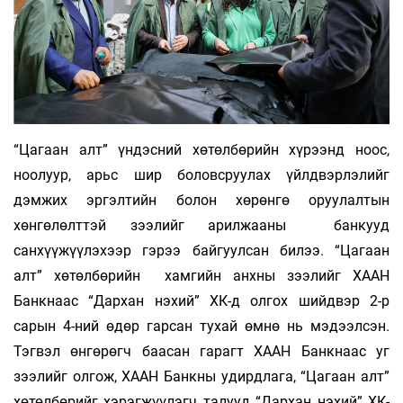
“Цагаан алт” үндэсний хөтөлбөрийн хүрээнд ноос,
ноолуур, арьс шир боловсруулах үйлдвэрлэлийг
дэмжих эргэлтийн болон хөрөнгө оруулалтын
хөнгөлөлттэй зээлийг арилжааны банкууд
санхүүжүүлэхээр гэрээ байгуулсан билээ. “Цагаан
алт” хөтөлбөрийн хамгийн анхны зээлийг ХААН
Банкнаас “Дархан нэхий” ХК-д олгох шийдвэр 2-р
сарын 4-ний өдөр гарсан тухай өмнө нь мэдээлсэн.
Тэгвэл өнгөрөгч баасан гарагт ХААН Банкнаас уг
зээлийг олгож, ХААН Банкны удирдлага, “Цагаан алт”
хөтөлбөрийг хэрэгжүүлэгч талууд “Дархан нэхий” ХК-