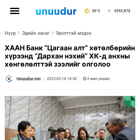
30°C
3593.87
$
Нүүр
Эдийн засаг
Эрэлттэй мэдээ
ХААН Банк “Цагаан алт” хөтөлбөрийн
хүрээнд “Дархан нэхий” ХК-д анхны
хөнгөлөлттэй зээлийг олголоо
Unuudur.mn
2025-02-18 16:30
3 мин унших