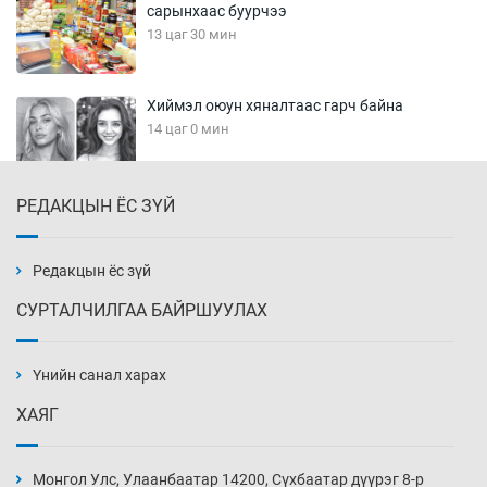
сарынхаас буурчээ
13 цаг 30 мин
Хиймэл оюун хяналтаас гарч байна
14 цаг 0 мин
РЕДАКЦЫН ЁС ЗҮЙ
Эмэгтэйчүүд Бээжин, эрэгтэйчүүд Японд
бэлтгэл базаахаар хилийн дээс алхлаа
14 цаг 30 мин
Редакцын ёс зүй
СУРТАЛЧИЛГАА БАЙРШУУЛАХ
АНУ-ын Цэргийн кибер командлалаын
ажилтнууд амиа хорлох явдал эрс
нэмэгджээ
Үнийн санал харах
14 цаг 38 мин
ХАЯГ
Монголын шигшээ Хонконгийн багийг ялж,
эхний хожлоо авлаа
Монгол Улс, Улаанбаатар 14200, Сүхбаатар дүүрэг 8-р