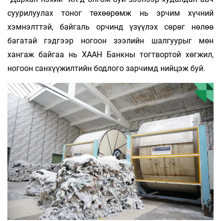
суурилуулах тоног төхөөрөмж нь эрчим хүчний
хэмнэлттэй, байгаль орчинд үзүүлэх сөрөг нөлөө
багатай гэдгээр ногоон зээлийн шалгуурыг мөн
хангаж байгаа нь ХААН Банкны тогтвортой хөгжил,
ногоон санхүүжилтийн бодлого зарчимд нийцэж буй.