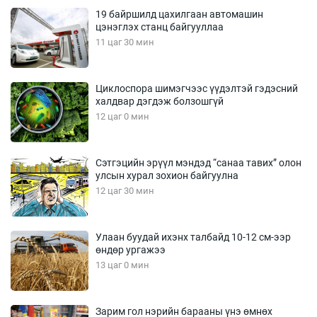
19 байршилд цахилгаан автомашин
цэнэглэх станц байгууллаа
11 цаг 30 мин
Циклоспора шимэгчээс үүдэлтэй гэдэсний
халдвар дэгдэж болзошгүй
12 цаг 0 мин
Сэтгэцийн эрүүл мэндэд “санаа тавих” олон
улсын хурал зохион байгуулна
12 цаг 30 мин
Улаан буудай ихэнх талбайд 10-12 см-ээр
өндөр ургажээ
13 цаг 0 мин
Зарим гол нэрийн барааны үнэ өмнөх