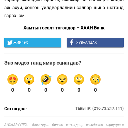
аж ахуй, хөнгөн үйлдвэрлэлийн салбар шинэ шатанд
гарах юм.
Хамтын өсөлт төгөлдөр – ХААН Банк
ЖИРГЭХ
ХУВААЛЦАХ
Энэ мэдээ танд ямар санагдав?
0
0
0
0
0
0
Сэтгэгдэл:
Таны IP: (216.73.217.111)
АНХААРУУЛГА: Уншигчдын бичсэн сэтгэгдэлд unuudur.mn хариуцлага