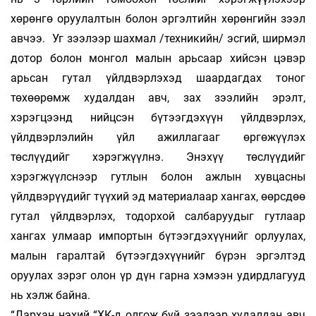
хөрөнгө оруулалтын болон эргэлтийн хөрөнгийн зээл
авчээ. Уг зээлээр шахмал /техникийн/ эсгий, ширмэл
дотор болон монгол малын арьсаар хийсэн цэвэр
арьсан гутал үйлдвэрлэхэд шаардагдах тоног
төхөөрөмж худалдан авч, зах зээлийн эрэлт,
хэрэгцээнд нийцсэн бүтээгдэхүүн үйлдвэрлэх,
үйлдвэрлэлийн үйл ажиллагааг өргөжүүлэх
төслүүдийг хэрэгжүүлнэ. Энэхүү төслүүдийг
хэрэгжүүлснээр гутлын болон ажлын хувцасны
үйлдвэрүүдийг түүхий эд материалаар хангах, өөрсдөө
гутал үйлдвэрлэх, тодорхой салбаруудыг гутлаар
хангах улмаар импортын бүтээгдэхүүнийг орлуулах,
малын гаралтай бүтээгдэхүүнийг бүрэн эргэлтэд
оруулах зэрэг олон үр дүн гарна хэмээн удирдлагууд
нь хэлж байна.
“Дархан нэхий “ХК-д олгож буй зээлээр худалдан авч