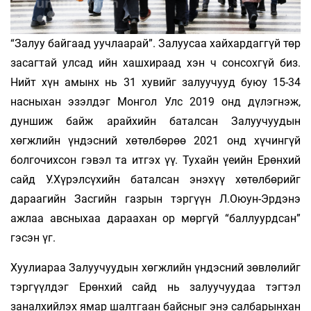
“Залуу байгаад уучлаарай”. Залуусаа хайхардаггүй төр
засагтай улсад ийн хашхираад хэн ч сонсохгүй биз.
Нийт хүн амынх нь 31 хувийг залуучууд буюу 15-34
насныхан эзэлдэг Монгол Улс 2019 онд дүлэгнэж,
дуншиж байж арайхийн баталсан Залуучуудын
хөгжлийн үндэсний хөтөлбөрөө 2021 онд хүчингүй
болгочихсон гэвэл та итгэх үү. Тухайн үеийн Ерөнхий
сайд У.Хүрэлсүхийн баталсан энэхүү хөтөлбөрийг
дараагийн Засгийн газрын тэргүүн Л.Оюун-Эрдэнэ
ажлаа авсныхаа дараахан ор мөргүй “баллуурдсан”
гэсэн үг.
Хуулиараа Залуучуудын хөгжлийн үндэсний зөвлөлийг
тэргүүлдэг Ерөнхий сайд нь залуучуудаа тэгтэл
заналхийлэх ямар шалтгаан байсныг энэ салбарынхан