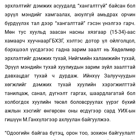
эрхлэлтийг дэмжих асуудалд “хангалтгүй” байсан бол
эрүүл мэндийг хамгаалах, аюулгүй амьдрах орчин
бүрдүүлэх тал дээр “хангалттай” гэсэн үнэлгээ гарч.
Мөн тус хуульд заасан насны хязгаар (15-34)-аас
хамаарч хуучнаарГБХЗГ, хэлтэс дотор үл ойлголцол,
бэрхшээл үүсдэгээс гадна зарим заалт нь Хөдөлмөр
эрхлэлтийг дэмжих тухай, Нийгмийн халамжийн тухай,
Эрүүл мэндийн тухай хуулиудын зарим зүйл заалттай
давхацдаг тухай ч дурдаж. Ийнхүү Залуучуудын
хөгжлийг дэмжих тухай хуулийн хэрэгжилттэй
танилцаж, санал, дүгнэлт гаргах, шаардлагатай бол
холбогдох хуулийн төсөл боловсруулах үүрэг бүхий
ажлын хэсгийг өнгөрсөн оны есдүгээр сард УИХ-ын
гишүүн М.Ганхүлэгээр ахлуулан байгуулжээ.
“Одоогийн байгаа бүтэц, орон тоо, зохион байгуулалт