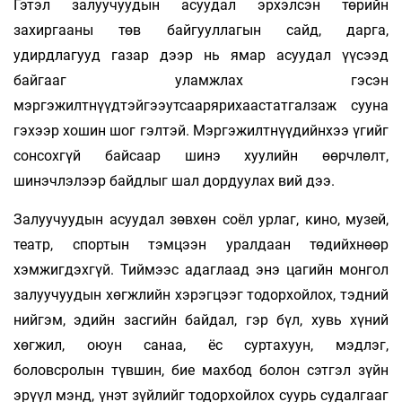
Гэтэл залуучуудын асуудал эрхэлсэн төрийн
захиргааны төв байгууллагын сайд, дарга,
удирдлагууд газар дээр нь ямар асуудал үүсээд
байгааг уламжлах гэсэн
мэргэжилтнүүдтэйгээутсаарярихаастатгалзаж сууна
гэхээр хошин шог гэлтэй. Мэргэжилтнүүдийнхээ үгийг
сонсохгүй байсаар шинэ хуулийн өөрчлөлт,
шинэчлэлээр байдлыг шал дордуулах вий дээ.
Залуучуудын асуудал зөвхөн соёл урлаг, кино, музей,
театр, спортын тэмцээн уралдаан төдийхнөөр
хэмжигдэхгүй. Тиймээс адаглаад энэ цагийн монгол
залуучуудын хөгжлийн хэрэгцээг тодорхойлох, тэдний
нийгэм, эдийн засгийн байдал, гэр бүл, хувь хүний
хөгжил, оюун санаа, ёс суртахуун, мэдлэг,
боловсролын түвшин, бие махбод болон сэтгэл зүйн
эрүүл мэнд, үнэт зүйлийг тодорхойлох суурь судалгааг