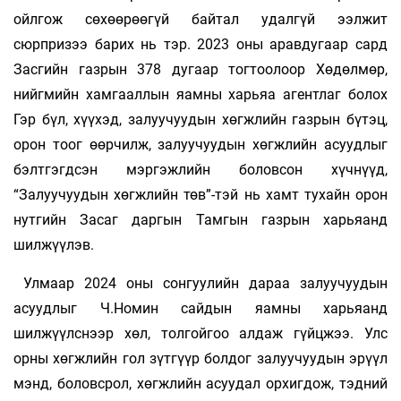
ойлгож сөхөөрөөгүй байтал удалгүй ээлжит
сюрпризээ барих нь тэр. 2023 оны аравдугаар сард
Засгийн газрын 378 дугаар тогтоолоор Хөдөлмөр,
нийгмийн хамгааллын яамны харьяа агентлаг болох
Гэр бүл, хүүхэд, залуучуудын хөгжлийн газрын бүтэц,
орон тоог өөрчилж, залуучуудын хөгжлийн асуудлыг
бэлтгэгдсэн мэргэжлийн боловсон хүчнүүд,
“Залуучуудын хөгжлийн төв”-тэй нь хамт тухайн орон
нутгийн Засаг даргын Тамгын газрын харьяанд
шилжүүлэв.
Улмаар 2024 оны сонгуулийн дараа залуучуудын
асуудлыг Ч.Номин сайдын яамны харьяанд
шилжүүлснээр хөл, толгойгоо алдаж гүйцжээ. Улс
орны хөгжлийн гол зүтгүүр болдог залуучуудын эрүүл
мэнд, боловсрол, хөгжлийн асуудал орхигдож, тэдний