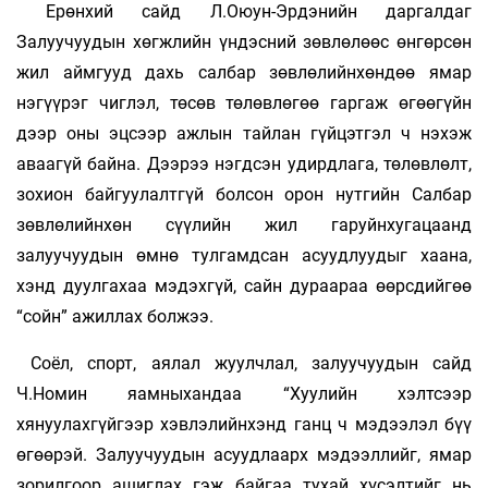
Ерөнхий сайд Л.Оюун-Эрдэнийн даргалдаг
Залуучуудын хөгжлийн үндэсний зөвлөлөөс өнгөрсөн
жил аймгууд дахь салбар зөвлөлийнхөндөө ямар
нэгүүрэг чиглэл, төсөв төлөвлөгөө гаргаж өгөөгүйн
дээр оны эцсээр ажлын тайлан гүйцэтгэл ч нэхэж
аваагүй байна. Дээрээ нэгдсэн удирдлага, төлөвлөлт,
зохион байгуулалтгүй болсон орон нутгийн Салбар
зөвлөлийнхөн сүүлийн жил гаруйнхугацаанд
залуучуудын өмнө тулгамдсан асуудлуудыг хаана,
хэнд дуулгахаа мэдэхгүй, сайн дураараа өөрсдийгөө
“сойн” ажиллах болжээ.
Соёл, спорт, аялал жуулчлал, залуучуудын сайд
Ч.Номин яамныхандаа “Хуулийн хэлтсээр
хянуулахгүйгээр хэвлэлийнхэнд ганц ч мэдээлэл бүү
өгөөрэй. Залуучуудын асуудлаарх мэдээллийг, ямар
зорилгоор ашиглах гэж байгаа тухай хүсэлтийг нь