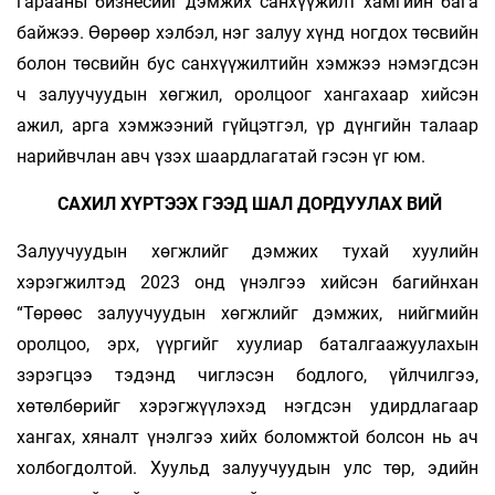
гарааны бизнесийг дэмжих санхүүжилт хамгийн бага
байжээ. Өөрөөр хэлбэл, нэг залуу хүнд ногдох төсвийн
болон төсвийн бус санхүүжилтийн хэмжээ нэмэгдсэн
ч залуучуудын хөгжил, оролцоог хангахаар хийсэн
ажил, арга хэмжээний гүйцэтгэл, үр дүнгийн талаар
нарийвчлан авч үзэх шаардлагатай гэсэн үг юм.
САХИЛ ХҮРТЭЭХ ГЭЭД ШАЛ ДОРДУУЛАХ ВИЙ
Залуучуудын хөгжлийг дэмжих тухай хуулийн
хэрэгжилтэд 2023 онд үнэлгээ хийсэн багийнхан
“Төрөөс залуучуудын хөгжлийг дэмжих, нийгмийн
оролцоо, эрх, үүргийг хуулиар баталгаажуулахын
зэрэгцээ тэдэнд чиглэсэн бодлого, үйлчилгээ,
хөтөлбөрийг хэрэгжүүлэхэд нэгдсэн удирдлагаар
хангах, хяналт үнэлгээ хийх боломжтой болсон нь ач
холбогдолтой. Хуульд залуучуудын улс төр, эдийн