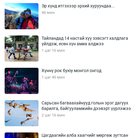
Эр хүнд итгэхээр эрхий хуруундаа...
46 мин
Тайландад 14 настай хүү зэвсэгт халдлага
үйлдэж, есөн хүн амиа алджээ
1 цаг 16 мин
Хүннү рок буюу монгол онгод
1 цаг 46 мин
Сарьсан багваахайнууд голын эрэг дагуух
барилга, байгууламжийн дээвэрт үүрлэжээ
2 цаг 16 мин
Цагдаагийн алба хаагчийг мөргөж зугтсан