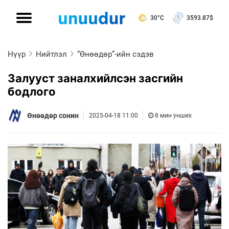
30°C
3593.87
$
Нүүр
Нийтлэл
“Өнөөдөр”-ийн сэдэв
Залууст заналхийлсэн засгийн
бодлого
Өнөөдөр сонин
2025-04-18 11:00
8 мин унших