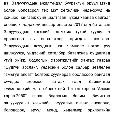
вэ. Залуучуудын ажилгүйдэл буурахгүй, эрүүл мэнд
болон боловсрол гэх мэт хөгжлийн индексүүд нь
хойшоо чангааж буйн шалтгаан чухам хаанаа байгааг
оношилж чадахгүй явсаар эцэстээ 2017 онд баталсан
Залуучуудын хөгжлийг дэмжих тухай хуулиа ч
орвонгоор нь өөрчлөхөөр яригдаж эхэлжээ.
Залуучуудын асуудлыг нэг яамнаас нөгөө рүү
шилжүүлж, үндэсний хөтөлбөр баталснаа буцаагаад
үгүй хийж, бодлогын хэрэгжилтийг хангах газраа
“шүдгүй арслан”, үндэсний болон салбар зөвлөлөө
“амьгүй албат” болгож, хуулиараа оролдсоор байгаад
сүүлдээ жоомоо шатаах гээд байшингаа
түймэрдэхийн үлгэр болох вий. Тэгсэн хэрнээ “Алсын
хараа-2050” зэрэг бодлогын баримт бичигтээ
залуучуудын хөгжлийн асуудлыг ингэж анхаарна,
боловсрол, эрүүл мэнд, хөдөлмөр эрхлэлтийн