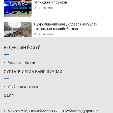
этгээдийг илрүүлэв
2 цаг 46 мин
Нүүрс-пиролизийн үйлдвэр байгуулах
тогтоолын төслийг батлав
3 цаг 16 мин
РЕДАКЦЫН ЁС ЗҮЙ
Б.Хулан ДАШТ-д түрүүлж, Г.Монголжин
хошой хүрэл медальтан болов
3 цаг 31 мин
Редакцын ёс зүй
СУРТАЛЧИЛГАА БАЙРШУУЛАХ
Хуульчийн мэргэжлийн шалгалтын
бүртгэлийг энэ баасан гарагт эхлүүлнэ
Үнийн санал харах
3 цаг 46 мин
ХАЯГ
“ДЦС-3”-ын засварыг өвлийн оргил
ачааллаас өмнө дуусгах үүрэг өгөв
Монгол Улс, Улаанбаатар 14200, Сүхбаатар дүүрэг 8-р