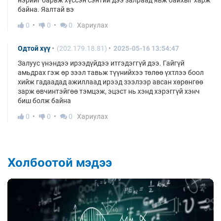
байна. Яалтай вэ
0
0
0
Хариулах
Одтой хүү
(202.179.18.81)
2025-05-16 13:54:47
Залуус үнэндээ ирээдүйдээ итгэдэггүй дээ. Гайгүй
амьдрах гэж өр зээл тавьж түүнийхээ төлөө үхтлээ боол
хийж гадаадад ажиллаад ирээд зээлээр авсан хөрөнгөө
зарж өвчинтэйгөө тэмцэж, эцэст нь хэнд хэрэггүй хэнч
биш болж байна
0
0
0
Хариулах
Холбоотой мэдээ