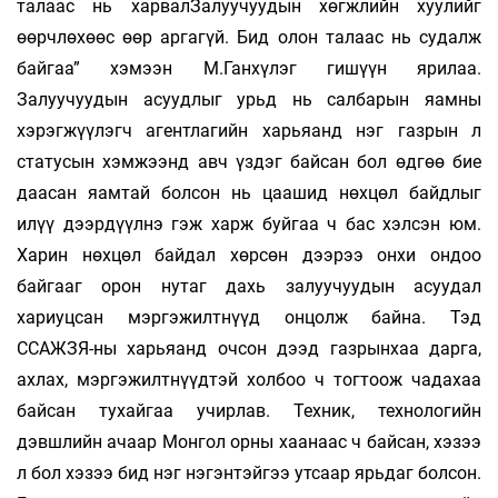
талаас нь харвалЗалуучуудын хөгжлийн хуулийг
өөрчлөхөөс өөр аргагүй. Бид олон талаас нь судалж
байгаа” хэмээн М.Ганхүлэг гишүүн ярилаа.
Залуучуудын асуудлыг урьд нь салбарын яамны
хэрэгжүүлэгч агентлагийн харьяанд нэг газрын л
статусын хэмжээнд авч үздэг байсан бол өдгөө бие
даасан яамтай болсон нь цаашид нөхцөл байдлыг
илүү дээрдүүлнэ гэж харж буйгаа ч бас хэлсэн юм.
Харин нөхцөл байдал хөрсөн дээрээ онхи ондоо
байгааг орон нутаг дахь залуучуудын асуудал
хариуцсан мэргэжилтнүүд онцолж байна. Тэд
ССАЖЗЯ-ны харьяанд очсон дээд газрынхаа дарга,
ахлах, мэргэжилтнүүдтэй холбоо ч тогтоож чадахаа
байсан тухайгаа учирлав. Техник, технологийн
дэвшлийн ачаар Монгол орны хаанаас ч байсан, хэзээ
л бол хэзээ бид нэг нэгэнтэйгээ утсаар ярьдаг болсон.