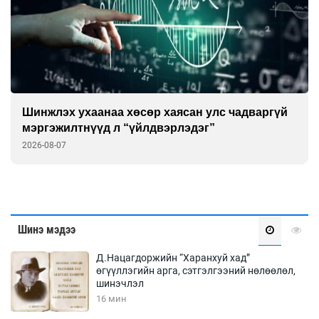
Шинжлэх ухаанаа хөсөр хаясан улс чадваргүй
мэргэжилтнүүд л “үйлдвэрлэдэг”
2026-08-07
Шинэ мэдээ
Д.Нацагдоржийн “Харанхуй хад”
өгүүллэгийн арга, сэтгэлгээний нөлөөлөл,
шинэчлэл
16 мин