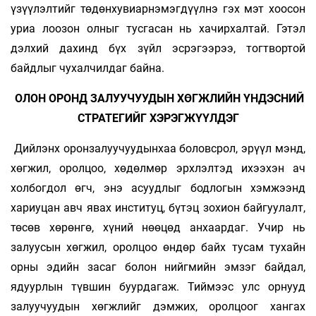
үзүүлэлтийг төдөнхувиарнэмэгдүүлнэ гэх мэт хоосон
уриа лоозон олныг тусгасан нь хачирхалтай. Гэтэл
дэлхий дахинд бүх зүйл эсрэгээрээ, тогтвортой
байдлыг чухалчилдаг байна.
ОЛОН ОРОНД ЗАЛУУЧУУДЫН ХӨГЖЛИЙН ҮНДЭСНИЙ
СТРАТЕГИЙГ ХЭРЭГЖҮҮЛДЭГ
Дийлэнх оронзалуучуудынхаа боловсрол, эрүүл мэнд,
хөгжил, оролцоо, хөдөлмөр эрхлэлтэд ихээхэн ач
холбогдол өгч, энэ асуудлыг бодлогын хэмжээнд
хариуцан авч явах институц, бүтэц зохион байгуулалт,
төсөв хөрөнгө, хүний нөөцөд анхаардаг. Учир нь
залуусын хөгжил, оролцоо өндөр байх тусам тухайн
орны эдийн засаг болон нийгмийн эмзэг байдал,
ядуурлын түвшин буурдагаж. Тиймээс улс орнууд
залуучуудын хөгжлийг дэмжих, оролцоог хангах