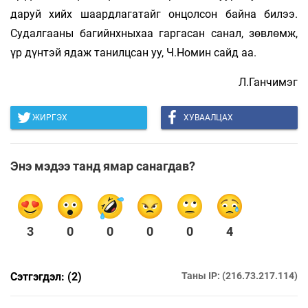
даруй хийх шаардлагатайг онцолсон байна билээ.
Судалгааны багийнхныхаа гаргасан санал, зөвлөмж,
үр дүнтэй ядаж танилцсан уу, Ч.Номин сайд аа.
Л.Ганчимэг
ЖИРГЭХ
ХУВААЛЦАХ
Энэ мэдээ танд ямар санагдав?
3
0
0
0
0
4
Сэтгэгдэл: (2)
Таны IP: (216.73.217.114)