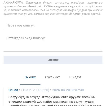
АНХААРУУЛГА: Уншигчдын бичсэн сэтгэгдэлд unuudur.mn хариуцлага
хүлээхгүй болно. Манай сайт ХХЗХ-ны журмын дагуу зүй зохисгүй зарим
үг, хэллэгийг хязгаарласан тул Та сэтгэгдэл бичихдээ бусдын эрх ашгийг
хүндэтгэн үзнэ үү. Хэм хэмжээ зөрчсөн сэтгэгдлийг админ устгах эрхтэй.
Илгээх
Эхнийх
Сүүлийнх
Шилдэг
Санаа
(103.212.118.225)
2025-04-20 08:57:30
Залуучуудын асуудлыг хариуцаж өнгө оруулж явсан нь
өнөөдөр ажилгүй, хор найруулж явсан нь залуучуудын
нэрийг барьж хүссэн сэнтий дээ залраад явж байхыг харж