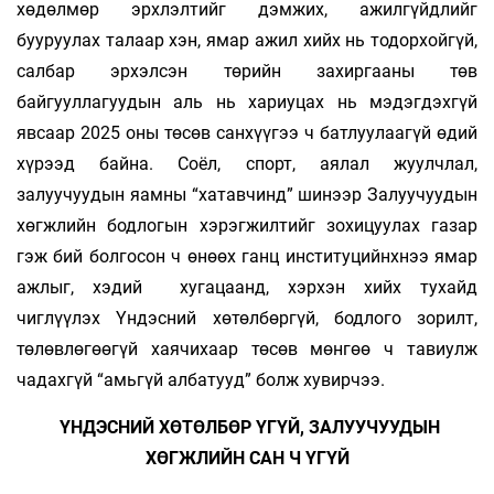
хөдөлмөр эрхлэлтийг дэмжих, ажилгүйдлийг
бууруулах талаар хэн, ямар ажил хийх нь тодорхойгүй,
салбар эрхэлсэн төрийн захиргааны төв
байгууллагуудын аль нь хариуцах нь мэдэгдэхгүй
явсаар 2025 оны төсөв санхүүгээ ч батлуулаагүй өдий
хүрээд байна. Соёл, спорт, аялал жуулчлал,
залуучуудын яамны “хатавчинд” шинээр Залуучуудын
хөгжлийн бодлогын хэрэгжилтийг зохицуулах газар
гэж бий болгосон ч өнөөх ганц институцийнхнээ ямар
ажлыг, хэдий хугацаанд, хэрхэн хийх тухайд
чиглүүлэх Үндэсний хөтөлбөргүй, бодлого зорилт,
төлөвлөгөөгүй хаячихаар төсөв мөнгөө ч тавиулж
чадахгүй “амьгүй албатууд” болж хувирчээ.
ҮНДЭСНИЙ ХӨТӨЛБӨР ҮГҮЙ, ЗАЛУУЧУУДЫН
ХӨГЖЛИЙН САН Ч ҮГҮЙ