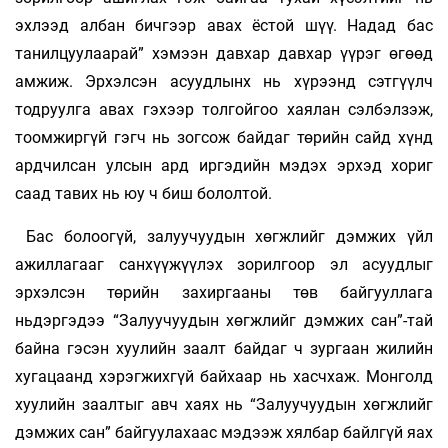
эхлээд албан бичгээр авах ёстой шүү. Надад бас
танилцуулаарай” хэмээн давхар давхар үүрэг өгөөд
амжиж. Эрхэлсэн асуудлынх нь хүрээнд сэтгүүлч
тодруулга авах гэхээр толгойгоо хаялан сэлбэлзэж,
тоомжиргүй гэгч нь зогсож байдаг төрийн сайд хүнд
ардчилсан улсын ард иргэдийн мэдэх эрхэд хориг
саад тавих нь юу ч биш бололтой.
Бас болоогүй, залуучуудын хөгжлийг дэмжих үйл
ажиллагааг санхүүжүүлэх зорилгоор эл асуудлыг
эрхэлсэн төрийн захиргааны төв байгууллага
ньдэргэдээ “Залуучуудын хөгжлийг дэмжих сан”-тай
байна гэсэн хуулийн заалт байдаг ч зургаан жилийн
хугацаанд хэрэгжихгүй байхаар нь хасчхаж. Монголд
хуулийн заалтыг авч хаях нь “Залуучуудын хөгжлийг
дэмжих сан” байгуулахаас мэдээж хялбар байлгүй яах