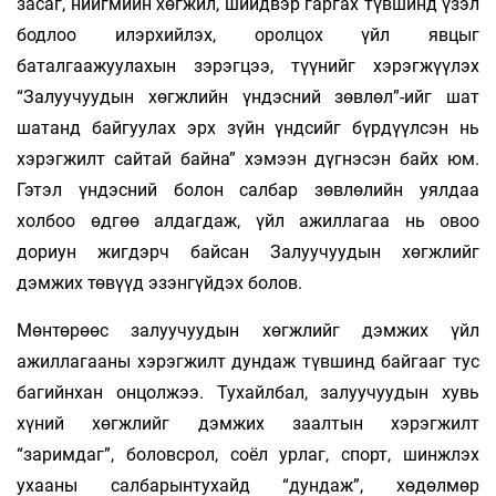
засаг, нийгмийн хөгжил, шийдвэр гаргах түвшинд үзэл
бодлоо илэрхийлэх, оролцох үйл явцыг
баталгаажуулахын зэрэгцээ, түүнийг хэрэгжүүлэх
“Залуучуудын хөгжлийн үндэсний зөвлөл”-ийг шат
шатанд байгуулах эрх зүйн үндсийг бүрдүүлсэн нь
хэрэгжилт сайтай байна” хэмээн дүгнэсэн байх юм.
Гэтэл үндэсний болон салбар зөвлөлийн уялдаа
холбоо өдгөө алдагдаж, үйл ажиллагаа нь овоо
дориун жигдэрч байсан Залуучуудын хөгжлийг
дэмжих төвүүд эзэнгүйдэх болов.
Мөнтөрөөс залуучуудын хөгжлийг дэмжих үйл
ажиллагааны хэрэгжилт дундаж түвшинд байгааг тус
багийнхан онцолжээ. Тухайлбал, залуучуудын хувь
хүний хөгжлийг дэмжих заалтын хэрэгжилт
“заримдаг”, боловсрол, соёл урлаг, спорт, шинжлэх
ухааны салбарынтухайд “дундаж”, хөдөлмөр