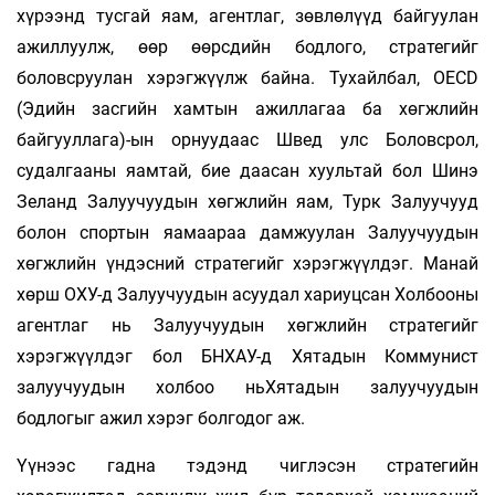
хүрээнд тусгай яам, агентлаг, зөвлөлүүд байгуулан
ажиллуулж, өөр өөрсдийн бодлого, стратегийг
боловсруулан хэрэгжүүлж байна. Тухайлбал, OECD
(Эдийн засгийн хамтын ажиллагаа ба хөгжлийн
байгууллага)-ын орнуудаас Швед улс Боловсрол,
судалгааны яамтай, бие даасан хуультай бол Шинэ
Зеланд Залуучуудын хөгжлийн яам, Турк Залуучууд
болон спортын яамаараа дамжуулан Залуучуудын
хөгжлийн үндэсний стратегийг хэрэгжүүлдэг. Манай
хөрш ОХУ-д Залуучуудын асуудал хариуцсан Холбооны
агентлаг нь Залуучуудын хөгжлийн стратегийг
хэрэгжүүлдэг бол БНХАУ-д Хятадын Коммунист
залуучуудын холбоо ньХятадын залуучуудын
бодлогыг ажил хэрэг болгодог аж.
Үүнээс гадна тэдэнд чиглэсэн стратегийн