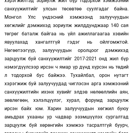
хэрэгжилтэд зориулж жил бүр тодорхой хэмжээний
санхүүжилтийг улсын төсөвтөө суулгадаг байна.
Монгол Улс үндэсний хэмжээнд залуучуудын
хөгжлийг дэмжихэд зориулж жилддунджаар 140 сая
төгрөг баталж байгаа нь үйл ажиллагаагаа хэвийн
явуулахад хангалтгүй гэдэг нь ойлгомжтой.
Нөгөөтээгүүр, залуучуудын оролцоог дэмжихэд
зарцуулж буй санхүүжилтийг 2017-2021 онд жил бүр
нэмэгдүүлсээр ирсэн ч ямар үр дүнд хүрсэн нь төдий
л тодорхой бус байжээ. Тухайлбал, орон нутагт
хэрэгжиж буй залуучуудад чиглэсэн арга хэмжээний
санхүүжилтийн ихэнх хувийг элдэв нөлөөллийн аян,
зөвлөгөөн, хэлэлцүүлэг, хурал, форумд зарцуулж
ирсэн байх юм. Харин залуучуудын хөгжил буюу
амьдрах ухааны ур чадвар эзэмшүүлэх сургалтад
зарцуулж буй хөрөнгийн хэмжээ тасралтгүй буурч,