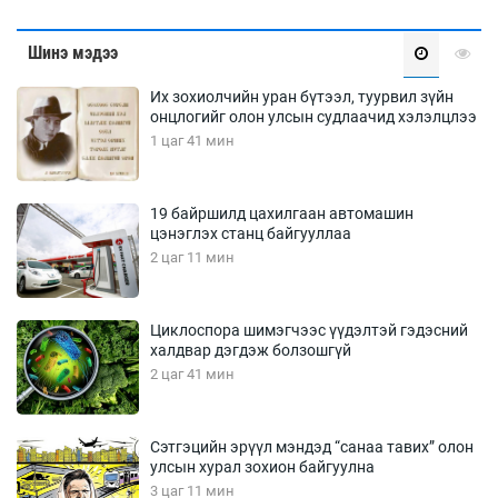
Шинэ мэдээ
Их зохиолчийн уран бүтээл, туурвил зүйн
онцлогийг олон улсын судлаачид хэлэлцлээ
1 цаг 41 мин
19 байршилд цахилгаан автомашин
цэнэглэх станц байгууллаа
2 цаг 11 мин
Циклоспора шимэгчээс үүдэлтэй гэдэсний
халдвар дэгдэж болзошгүй
2 цаг 41 мин
Сэтгэцийн эрүүл мэндэд “санаа тавих” олон
улсын хурал зохион байгуулна
3 цаг 11 мин