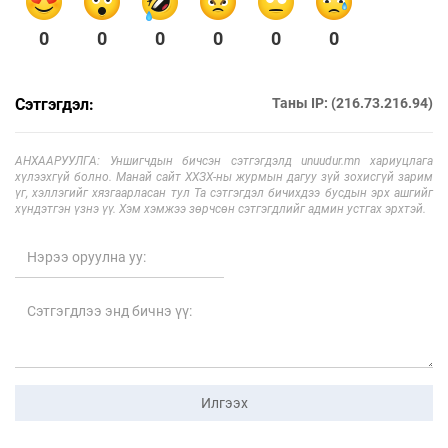
0
0
0
0
0
0
Сэтгэгдэл:
Таны IP: (216.73.216.94)
АНХААРУУЛГА: Уншигчдын бичсэн сэтгэгдэлд unuudur.mn хариуцлага
хүлээхгүй болно. Манай сайт ХХЗХ-ны журмын дагуу зүй зохисгүй зарим
үг, хэллэгийг хязгаарласан тул Та сэтгэгдэл бичихдээ бусдын эрх ашгийг
хүндэтгэн үзнэ үү. Хэм хэмжээ зөрчсөн сэтгэгдлийг админ устгах эрхтэй.
Илгээх