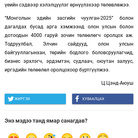
үеийн сэдвээр хэлэлцүүлэг өрнүүлэхээр төлөвлөжээ.
“Монголын эдийн засгийн чуулган-2025” болон
дагалдах бусад арга хэмжээнд олон улсын болон
дотоодын 4000 гаруй зочин төлөөлөгч оролцох аж.
Тодруулбал, Элчин сайдууд, олон улсын
байгууллагынхан, төрийн бодлого боловсруулагчид,
бизнес эрхлэгч, эрдэмтэн, судлаач, оюутан залуус,
иргэдийн төлөөлөл оролцохоор бүртгүүлжээ.
Ц.Цэнд-Аюуш
ЖИРГЭХ
ХУВААЛЦАХ
Энэ мэдээ танд ямар санагдав?