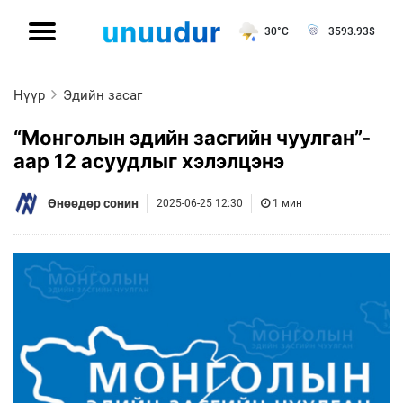
30°C
3593.93
$
Нүүр
Эдийн засаг
“Монголын эдийн засгийн чуулган”-
аар 12 асуудлыг хэлэлцэнэ
Өнөөдөр сонин
2025-06-25 12:30
1 мин