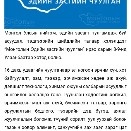
Монгол Улсын нийгэм, эдийн засагт тулгамдаж буй
асуудал, тэдгээрийн шийдлийн талаар хэлэлцдэг
“Монголын Эдийн засгийн чуулган” ирэх сарын 8-9-нд
Улаанбаатар хотод болно.
16 дахь удаагийн чуулганаар эл ногоон эрчим хүч, хот
байгуулалт, зам, тээвэр, эрчимжсэн хөдөө аж ахуй,
дэвшилт технологи, хиймэл оюуны салбарын асуудлыг
онцгойлон хэлэлцэх гэнэ. Түүнчлэн хөдөөгийн хөгжил,
эрчимжсэн мал аж ахуй, бүсчилсэн татвар, хөрөнгө
оруулалтын бодлого, тээврийн дэд бүтэц, аялал
жуулчлалын боломж, түүний сорилт, уул уурхай болон
газрын ховор элемент, санхүүгийн зах зээл зэрэг цаг