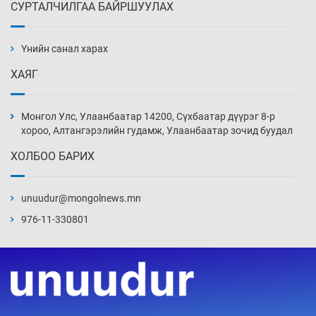
СУРТАЛЧИЛГАА БАЙРШУУЛАХ
АНУ-ын Цэргийн кибер командлалаын
ажилтнууд амиа хорлох явдал эрс
нэмэгджээ
Үнийн санал харах
5 цаг 19 мин
ХАЯГ
Монголын шигшээ Хонконгийн багийг ялж,
эхний хожлоо авлаа
Монгол Улс, Улаанбаатар 14200, Сүхбаатар дүүрэг 8-р
5 цаг 41 мин
хороо, Алтангэрэлийн гудамж, Улаанбаатар зочид буудал
ХОЛБОО БАРИХ
Техникийн өндөр үзүүлэлттэй агаарын хөлөг
худалдан авах хүсэлтээ уламжлав
unuudur@mongolnews.mn
6 цаг 11 мин
976-11-330801
“Шатахууны бус, бодлогын хомсдол
нүүрлээд байна”
6 цаг 41 мин