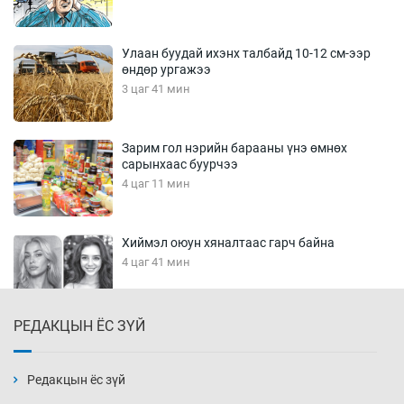
Улаан буудай ихэнх талбайд 10-12 см-ээр
өндөр ургажээ
3 цаг 41 мин
Зарим гол нэрийн барааны үнэ өмнөх
сарынхаас буурчээ
4 цаг 11 мин
Хиймэл оюун хяналтаас гарч байна
4 цаг 41 мин
РЕДАКЦЫН ЁС ЗҮЙ
Эмэгтэйчүүд Бээжин, эрэгтэйчүүд Японд
бэлтгэл базаахаар хилийн дээс алхлаа
5 цаг 11 мин
Редакцын ёс зүй