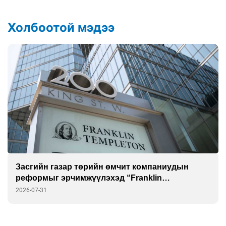
Холбоотой мэдээ
Засгийн газар төрийн өмчит компаниудын
реформыг эрчимжүүлэхэд “Franklin
Templeton”-той хамтарна
2026-07-31