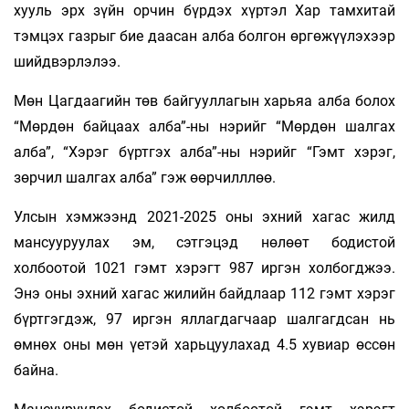
хууль эрх зүйн орчин бүрдэх хүртэл Хар тамхитай
тэмцэх газрыг бие даасан алба болгон өргөжүүлэхээр
шийдвэрлэлээ.
Мөн Цагдаагийн төв байгууллагын харьяа алба болох
“Мөрдөн байцаах алба”-ны нэрийг “Мөрдөн шалгах
алба”, “Хэрэг бүртгэх алба”-ны нэрийг “Гэмт хэрэг,
зөрчил шалгах алба” гэж өөрчилллөө.
Улсын хэмжээнд 2021-2025 оны эхний хагас жилд
мансууруулах эм, сэтгэцэд нөлөөт бодистой
холбоотой 1021 гэмт хэрэгт 987 иргэн холбогджээ.
Энэ оны эхний хагас жилийн байдлаар 112 гэмт хэрэг
бүртгэгдэж, 97 иргэн яллагдагчаар шалгагдсан нь
өмнөх оны мөн үетэй харьцуулахад 4.5 хувиар өссөн
байна.