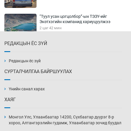
“Туул усан цогцолбор”-ын ТЭЗҮ-ийг
Энэтхэгийн компанид хариуцуулжээ
2 цаг 42 мин
РЕДАКЦЫН ЁС ЗҮЙ
Алтны үнэ долоо хоногийнхоо дээд түвшинд
хүрэв
3 цаг 12 мин
Редакцын ёс зүй
СУРТАЛЧИЛГАА БАЙРШУУЛАХ
Сурагчдын дүрэмт хувцасны иж бүрдэлд
поло цамц орууллаа
Үнийн санал харах
3 цаг 42 мин
ХАЯГ
Шинжлэх ухаанаа хөсөр хаясан улс
чадваргүй мэргэжилтнүүд л “үйлдвэрлэдэг”
Монгол Улс, Улаанбаатар 14200, Сүхбаатар дүүрэг 8-р
4 цаг 12 мин
хороо, Алтангэрэлийн гудамж, Улаанбаатар зочид буудал