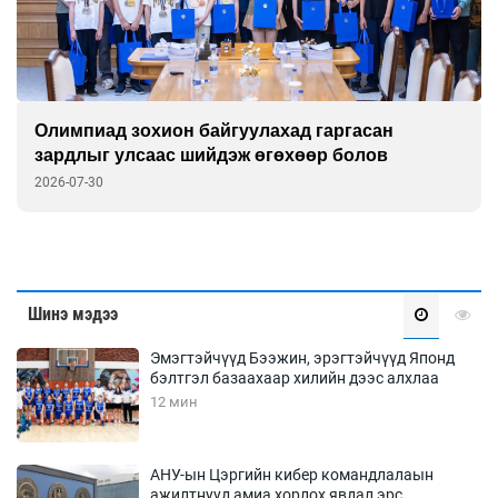
Олимпиад зохион байгуулахад гаргасан
зардлыг улсаас шийдэж өгөхөөр болов
2026-07-30
Шинэ мэдээ
Эмэгтэйчүүд Бээжин, эрэгтэйчүүд Японд
бэлтгэл базаахаар хилийн дээс алхлаа
12 мин
АНУ-ын Цэргийн кибер командлалаын
ажилтнууд амиа хорлох явдал эрс