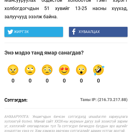
Мансууруулах бодистой холбоотой гэмт хэрэгт
холбогдогчдын 51 хувийг 13-25 насны хүүхэд,
залуучууд эзэлж байна.
ЖИРГЭХ
ХУВААЛЦАХ
Энэ мэдээ танд ямар санагдав?
0
0
0
0
0
0
Сэтгэгдэл:
Таны IP: (216.73.217.88)
АНХААРУУЛГА: Уншигчдын бичсэн сэтгэгдэлд unuudur.mn хариуцлага
хүлээхгүй болно. Манай сайт ХХЗХ-ны журмын дагуу зүй зохисгүй зарим
үг, хэллэгийг хязгаарласан тул Та сэтгэгдэл бичихдээ бусдын эрх ашгийг
хүндэтгэн үзнэ үү. Хэм хэмжээ зөрчсөн сэтгэгдлийг админ устгах эрхтэй.