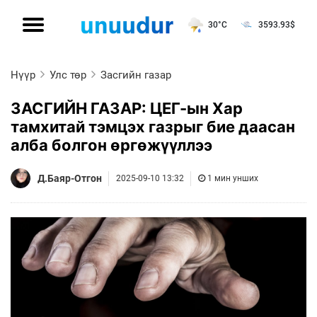
30°C
3593.93
$
Нүүр
Улс төр
Засгийн газар
ЗАСГИЙН ГАЗАР: ЦЕГ-ын Хар
тамхитай тэмцэх газрыг бие даасан
алба болгон өргөжүүллээ
Д.Баяр-Отгон
2025-09-10 13:32
1 мин унших