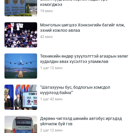
нэмэгджээ
19 мин
Монголын шигшээ Хонконгийн багийг ялж,
эхний хожлоо авлаа
42 мин
Техникийн өндөр үзүүлэлттэй агаарын хөлөг
худалдан авах хүсэлтээ уламжлав
1 цаг 12 мин
“Шатахууны бус, бодлогын хомсдол
нүүрлээд байна”
1 цаг 42 мин
Дөрвөн чиглэлд шөнийн автобус иргэдэд
үйлчилж буй гэв
2 цаг 12 мин