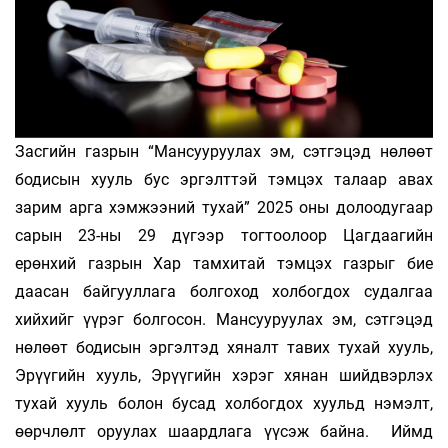
Засгийн газрын “Мансууруулах эм, сэтгэцэд нөлөөт
бодисын хууль бус эргэлттэй тэмцэх талаар авах
зарим арга хэмжээний тухай” 2025 оны долоодугаар
сарын 23-ны 29 дүгээр тогтоолоор Цагдаагийн
ерөнхий газрын Хар тамхитай тэмцэх газрыг бие
даасан байгууллага болгоход холбогдох судалгаа
хийхийг үүрэг болгосон. Мансууруулах эм, сэтгэцэд
нөлөөт бодисын эргэлтэд хяналт тавих тухай хууль,
Эрүүгийн хууль, Эрүүгийн хэрэг хянан шийдвэрлэх
тухай хууль болон бусад холбогдох хуульд нэмэлт,
өөрчлөлт оруулах шаардлага үүсэж байна. Иймд