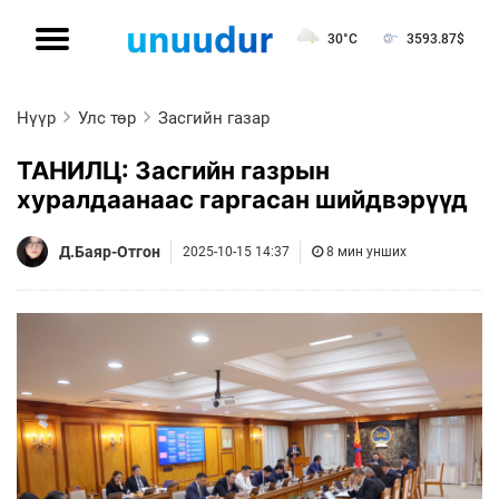
30°C
3593.87
$
Нүүр
Улс төр
Засгийн газар
ТАНИЛЦ: Засгийн газрын
хуралдаанаас гаргасан шийдвэрүүд
Д.Баяр-Отгон
2025-10-15 14:37
8 мин унших