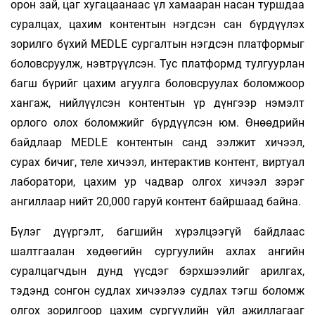
орон зай, цаг хугацаанаас үл хамааран насан туршдаа
суралцах, цахим контентын нэгдсэн сан бүрдүүлэх
зорилго бүхий MEDLE сургалтын нэгдсэн платформыг
боловсруулж, нэвтрүүлсэн. Тус платформд тулгуурлан
багш бүрийг цахим агуулга боловсруулах боломжоор
хангаж, нийлүүлсэн контентын үр дүнгээр нэмэлт
орлого олох боломжийг бүрдүүлсэн юм. Өнөөдрийн
байдлаар MEDLE контентын санд ээлжит хичээл,
сурах бичиг, теле хичээл, интерактив контент, виртуал
лаборатори, цахим ур чадвар олгох хичээл зэрэг
ангиллаар нийт 20,000 гаруй контент байршаад байна.
Бүлэг дүүргэлт, багшийн хүрэлцээгүй байдлаас
шалтгаалан хөдөөгийн сургуулийн ахлах ангийн
суралцагчдын дунд үүсдэг бэрхшээлийг арилгах,
тэдэнд сонгон судлах хичээлээ судлах тэгш боломж
олгох зорилгоор цахим сургуулийн үйл ажиллагааг