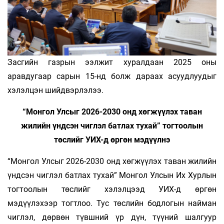
Засгийн газрын ээлжит хуралдаан 2025 оны
аравдугаар сарын 15-нд болж дараах асуудлуудыг
хэлэлцэн шийдвэрлэлээ.
“Монгол Улсыг 2026-2030 онд хөгжүүлэх таван
жилийн үндсэн чиглэл батлах тухай” тогтоолын
төслийг УИХ-д өргөн мэдүүлнэ
“Монгол Улсыг 2026-2030 онд хөгжүүлэх таван жилийн
үндсэн чиглэл батлах тухай” Монгол Улсын Их Хурлын
тогтоолын төслийг хэлэлцээд УИХ-д өргөн
мэдүүлэхээр тогтлоо. Тус төслийн бодлогын найман
чиглэл, дөрвөн түвшний үр дүн, түүний шалгуур