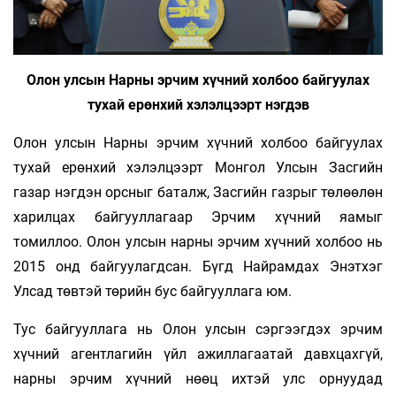
Олон улсын Нарны эрчим хүчний холбоо байгуулах
тухай ерөнхий хэлэлцээрт нэгдэв
Олон улсын Нарны эрчим хүчний холбоо байгуулах
тухай ерөнхий хэлэлцээрт Монгол Улсын Засгийн
газар нэгдэн орсныг баталж, Засгийн газрыг төлөөлөн
харилцах байгууллагаар Эрчим хүчний яамыг
томиллоо. Олон улсын нарны эрчим хүчний холбоо нь
2015 онд байгуулагдсан. Бүгд Найрамдах Энэтхэг
Улсад төвтэй төрийн бус байгууллага юм.
Тус байгууллага нь Олон улсын сэргээгдэх эрчим
хүчний агентлагийн үйл ажиллагаатай давхцахгүй,
нарны эрчим хүчний нөөц ихтэй улс орнуудад