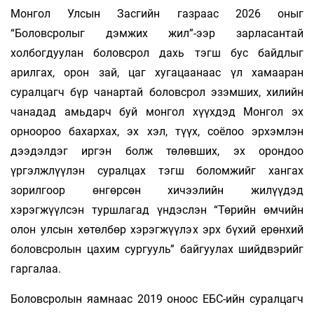
Монгол Улсын Засгийн газраас 2026 оныг
“Боловсролыг дэмжих жил”-ээр зарласантай
холбогдуулан боловсрол дахь тэгш бус байдлыг
арилгах, орон зай, цаг хугацаанаас үл хамааран
суралцагч бүр чанартай боловсрол эзэмших, хилийн
чанадад амьдарч буй монгол хүүхдэд Монгол эх
орноороо бахархах, эх хэл, түүх, соёлоо эрхэмлэн
дээдэлдэг иргэн болж төлөвших, эх орондоо
үргэлжлүүлэн суралцах тэгш боломжийг хангах
зорилгоор өнгөрсөн хичээлийн жилүүдэд
хэрэгжүүлсэн туршлагад үндэслэн “Төрийн өмчийн
олон улсын хөтөлбөр хэрэгжүүлэх эрх бүхий ерөнхий
боловсролын цахим сургууль” байгуулах шийдвэрийг
гаргалаа.
Боловсролын яамнаас 2019 оноос ЕБС-ийн суралцагч