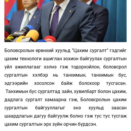
Боловсролын ерөнхий хуульд "Цахим сургалт" гэдгийг
цахим технологи ашиглан зохион байгуулах сургалтын
үйл ажиллагааг хэлнэ гэж тодорхойлон, боловсрол
сургалтын хэлбэр нь танхимын, танхимын бус,
эдгээрийн хосолсон байж болохоор тусгасан.
Танхимын бус сургалтад зайн, хувилбарт болон цахим,
дадлага сургалт хамаарна гэж, Боловсролын цахим
сургалтын байгууллагыг энэ хуульд заасан
шаардлагын дагуу байгуулж болно гэж тус тус тусгаж
цахим сургалтын эрх зүйн орчин бүрдсэн.