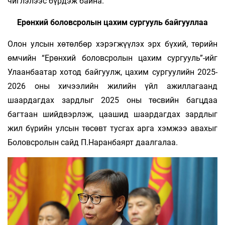
чиглэлээс бүрдэж байна.
Ерөнхий боловсролын цахим сургууль байгууллаа
Олон улсын хөтөлбөр хэрэгжүүлэх эрх бүхий, төрийн
өмчийн “Ерөнхий боловсролын цахим сургууль”-ийг
Улаанбаатар хотод байгуулж, цахим сургуулийн 2025-
2026 оны хичээлийн жилийн үйл ажиллагаанд
шаардагдах зардлыг 2025 оны төсвийн багцдаа
багтаан шийдвэрлэж, цаашид шаардагдах зардлыг
жил бүрийн улсын төсөвт тусгах арга хэмжээ авахыг
Боловсролын сайд П.Наранбаярт даалгалаа.