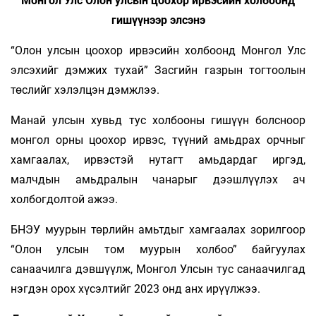
Монгол Улс Олон улсын цоохор ирвэсийн холбоонд
гишүүнээр элсэнэ
“Олон улсын цоохор ирвэсийн холбоонд Монгол Улс
элсэхийг дэмжих тухай” Засгийн газрын тогтоолын
төслийг хэлэлцэн дэмжлээ.
Манай улсын хувьд тус холбооны гишүүн болсноор
монгол орны цоохор ирвэс, түүний амьдрах орчныг
хамгаалах, ирвэстэй нутагт амьдардаг иргэд,
малчдын амьдралын чанарыг дээшлүүлэх ач
холбогдолтой ажээ.
БНЭУ муурын төрлийн амьтдыг хамгаалах зорилгоор
“Олон улсын том муурын холбоо” байгуулах
санаачилга дэвшүүлж, Монгол Улсын тус санаачилгад
нэгдэн орох хүсэлтийг 2023 онд анх ирүүлжээ.