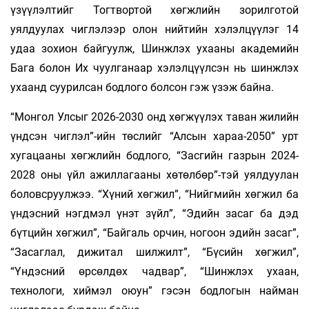
үзүүлэлтийг Тогтвортой хөгжлийн зорилготой
уялдуулах чиглэлээр олон нийтийн хэлэлцүүлэг 14
удаа зохион байгуулж, Шинжлэх ухааны академийн
Бага болон Их чуулганаар хэлэлцүүлсэн нь шинжлэх
ухаанд суурилсан бодлого болсон гэж үзэж байна.
“Монгол Улсыг 2026-2030 онд хөгжүүлэх таван жилийн
үндсэн чиглэл”-ийн төслийг “Алсын хараа-2050” урт
хугацааны хөгжлийн бодлого, “Засгийн газрын 2024-
2028 оны үйл ажиллагааны хөтөлбөр”-тэй уялдуулан
боловсруулжээ. “Хүний хөгжил”, “Нийгмийн хөгжил ба
үндэсний нэгдмэл үнэт зүйл”, “Эдийн засаг ба дэд
бүтцийн хөгжил”, “Байгаль орчин, ногоон эдийн засаг”,
“Засаглал, дижитал шилжилт”, “Бүсийн хөгжил”,
“Үндэсний өрсөлдөх чадвар”, “Шинжлэх ухаан,
технологи, хиймэл оюун” гэсэн бодлогын найман