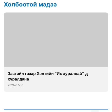
Холбоотой мэдээ
Завхан аймгийг зүүн бүсээс хадлан бэлтгэх
нөхцөлөөр хангана
2026-07-28