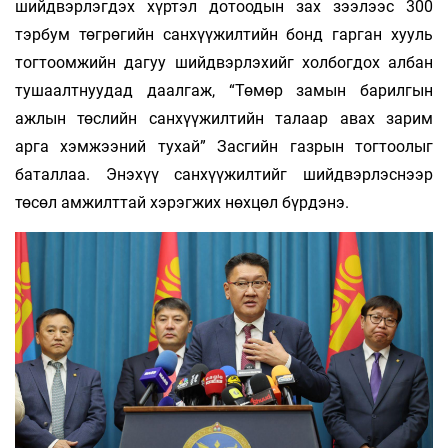
шийдвэрлэгдэх хүртэл дотоодын зах зээлээс 300
тэрбум төгрөгийн санхүүжилтийн бонд гарган хууль
тогтоомжийн дагуу шийдвэрлэхийг холбогдох албан
тушаалтнуудад даалгаж, “Төмөр замын барилгын
ажлын төслийн санхүүжилтийн талаар авах зарим
арга хэмжээний тухай” Засгийн газрын тогтоолыг
баталлаа. Энэхүү санхүүжилтийг шийдвэрлэснээр
төсөл амжилттай хэрэгжих нөхцөл бүрдэнэ.