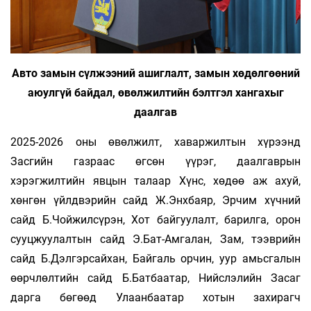
Авто замын сүлжээний ашиглалт, замын хөдөлгөөний
аюулгүй байдал, өвөлжилтийн бэлтгэл хангахыг
даалгав
2025-2026 оны өвөлжилт, хаваржилтын хүрээнд
Засгийн газраас өгсөн үүрэг, даалгаврын
хэрэгжилтийн явцын талаар Хүнс, хөдөө аж ахуй,
хөнгөн үйлдвэрийн сайд Ж.Энхбаяр, Эрчим хүчний
сайд Б.Чойжилсүрэн, Хот байгуулалт, барилга, орон
сууцжуулалтын сайд Э.Бат-Амгалан, Зам, тээврийн
сайд Б.Дэлгэрсайхан, Байгаль орчин, уур амьсгалын
өөрчлөлтийн сайд Б.Батбаатар, Нийслэлийн Засаг
дарга бөгөөд Улаанбаатар хотын захирагч