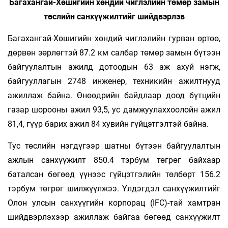
Багахангай-Хөшигийн хөндий чиглэлийн төмөр замын
төслийн санхүүжилтийг шийдвэрлэв
Багахангай-Хөшигийн хөндий чиглэлийн гурван өртөө,
дөрвөн зөрлөгтэй 87.2 км салбар төмөр замын бүтээн
байгуулалтын ажилд дотоодын 63 аж ахуй нэгж,
байгууллагын 2748 инженер, техникийн ажилтнууд
ажиллаж байна. Өнөөдрийн байдлаар доод бүтцийн
газар шорооны ажил 93,5, ус дамжуулаххоолойн ажил
81,4, гүүр барих ажил 84 хувийн гүйцэтгэлтэй байна.
Тус төслийн нэгдүгээр шатны бүтээн байгуулалтын
ажлын санхүүжилт 850.4 тэрбум төгрөг байхаар
баталсан бөгөөд үүнээс гүйцэтгэлийн төлбөрт 156.2
тэрбум төгрөг шилжүүлжээ. Үлдэгдэл санхүүжилтийг
Олон улсын санхүүгийн корпорац (IFC)-тай хамтран
шийдвэрлэхээр ажиллаж байгаа бөгөөд санхүүжилт