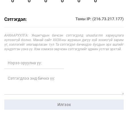
0
0
0
0
0
0
Сэтгэгдэл:
Таны IP: (216.73.217.177)
АНХААРУУЛГА: Уншигчдын бичсэн сэтгэгдэлд unuudur.mn хариуцлага
хүлээхгүй болно. Манай сайт ХХЗХ-ны журмын дагуу зүй зохисгүй зарим
үг, хэллэгийг хязгаарласан тул Та сэтгэгдэл бичихдээ бусдын эрх ашгийг
хүндэтгэн үзнэ үү. Хэм хэмжээ зөрчсөн сэтгэгдлийг админ устгах эрхтэй.
Илгээх