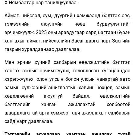
Х.Нямбаатар нар танилцууллаа.
Аймаг, нийслэл, сум, дүүргийн хэмжээнд бэлтгэх өвс,
тэжээлийн аюулгүйн нөөц бүрдүүлэлтийг
эрчимжүүлж, 2025 оны аравдугаар сард багтаан бүрэн
хангахыг аймаг, нийслэлийн Засаг дарга нарт Засгийн
газрын хуралдаанаас даалгалаа.
Мөн эрчим хүчний салбарын өвөлжилтийн бэлтгэл
хангах ажлыг эрчимжүүлж, төлөвлөсөн хугацаандаа
хэрэгжүүлэх, олон улсын болон улсын чанартай авто
замын сүлжээний ашиглалтын хэвийн нөхцөл, замын
хөдөлгөөний аюулгүй байдал, өвөлжилтийн
бэлтгэлийг ханган ажиллахтай холбоотой
шаардлагатай арга хэмжээг авч ажиллахыг салбарын
сайд нарт даалгалаа.
Тэтгэврийн асуудлаар хамтран ажиллах тухай