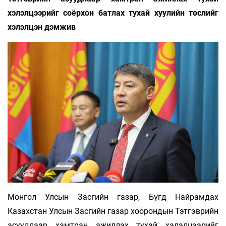
хэлэлцээрийг соёрхон батлах тухай хуулийн төслийг
хэлэлцэн дэмжив
Монгол Улсын Засгийн газар, Бүгд Найрамдах
Казахстан Улсын Засгийн газар хоорондын Тэтгэврийн
асуудлаар хамтран ажиллах тухай хэлэлцээрийг