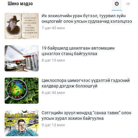
Шинэ мэдээ
Их зохиолчийн уран бүтээл, туурвил зүйн
онцлогийг олон улсын судлаачид хэлэлцлээ
7 цаг 43 мин
19 байршилд цахилгаан автомашин
цэнэглэх станц байгууллаа
8 цаг 13 мин
Циклоспора шимэгчээс үүдэлтэй гэдэсний
халдвар дэгдэж болзошгүй
8 цаг 43 мин
Сэтгэцийн эрүүл мэндэд “санаа тавих” олон
улсын хурал зохион байгуулна
9 цаг 13 мин