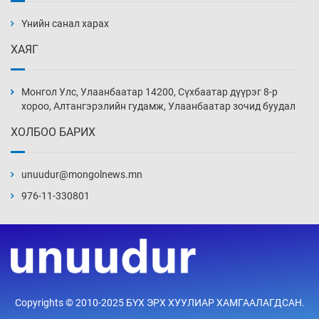
ажилтнууд амиа хорлох явдал эрс
нэмэгджээ
Үнийн санал харах
11 цаг 21 мин
ХАЯГ
Монголын шигшээ Хонконгийн багийг ялж,
эхний хожлоо авлаа
Монгол Улс, Улаанбаатар 14200, Сүхбаатар дүүрэг 8-р
11 цаг 43 мин
хороо, Алтангэрэлийн гудамж, Улаанбаатар зочид буудал
ХОЛБОО БАРИХ
Техникийн өндөр үзүүлэлттэй агаарын хөлөг
худалдан авах хүсэлтээ уламжлав
unuudur@mongolnews.mn
12 цаг 13 мин
976-11-330801
“Шатахууны бус, бодлогын хомсдол
нүүрлээд байна”
12 цаг 43 мин
Дөрвөн чиглэлд шөнийн автобус иргэдэд
Copyrights © 2010-2025 БҮХ ЭРХ ХУУЛИАР ХАМГААЛАГДСАН.
үйлчилж буй гэв