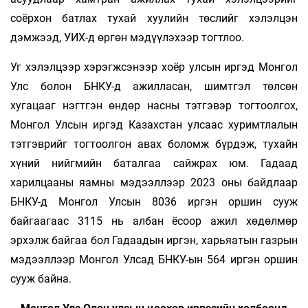
соёрхон батлах тухай хуулийн төслийг хэлэлцэн
дэмжээд, УИХ-д өргөн мэдүүлэхээр тогтлоо.
Уг хэлэлцээр хэрэгжсэнээр хоёр улсын иргэд Монгол
Улс болон БНКУ-д ажилласан, шимтгэл төлсөн
хугацааг нэгтгэн өндөр насны тэтгэвэр тогтоолгох,
Монгол Улсын иргэд Казахстан улсаас хуримтлалын
тэтгэврийг тогтоолгон авах боломж бүрдэж, тухайн
хүний нийгмийн баталгаа сайжрах юм. Гадаад
харилцааны яамны мэдээллээр 2023 оны байдлаар
БНКУ-д Монгол Улсын 8036 иргэн оршин сууж
байгаагаас 3115 нь албан ёсоор ажил хөдөлмөр
эрхэлж байгаа бол Гадаадын иргэн, харьяатын газрын
мэдээллээр Монгол Улсад БНКУ-ын 564 иргэн оршин
сууж байна.