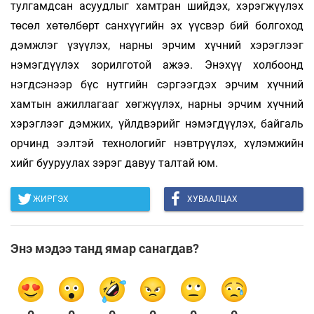
тулгамдсан асуудлыг хамтран шийдэх, хэрэгжүүлэх
төсөл хөтөлбөрт санхүүгийн эх үүсвэр бий болгоход
дэмжлэг үзүүлэх, нарны эрчим хүчний хэрэглээг
нэмэгдүүлэх зорилготой ажээ. Энэхүү холбоонд
нэгдсэнээр бүс нутгийн сэргээгдэх эрчим хүчний
хамтын ажиллагааг хөгжүүлэх, нарны эрчим хүчний
хэрэглээг дэмжих, үйлдвэрийг нэмэгдүүлэх, байгаль
орчинд ээлтэй технологийг нэвтрүүлэх, хүлэмжийн
хийг бууруулах зэрэг давуу талтай юм.
ЖИРГЭХ
ХУВААЛЦАХ
Энэ мэдээ танд ямар санагдав?