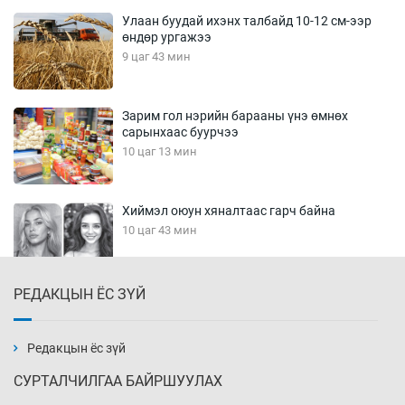
Улаан буудай ихэнх талбайд 10-12 см-ээр
өндөр ургажээ
9 цаг 43 мин
Зарим гол нэрийн барааны үнэ өмнөх
сарынхаас буурчээ
10 цаг 13 мин
Хиймэл оюун хяналтаас гарч байна
10 цаг 43 мин
РЕДАКЦЫН ЁС ЗҮЙ
Эмэгтэйчүүд Бээжин, эрэгтэйчүүд Японд
бэлтгэл базаахаар хилийн дээс алхлаа
11 цаг 13 мин
Редакцын ёс зүй
СУРТАЛЧИЛГАА БАЙРШУУЛАХ
АНУ-ын Цэргийн кибер командлалаын