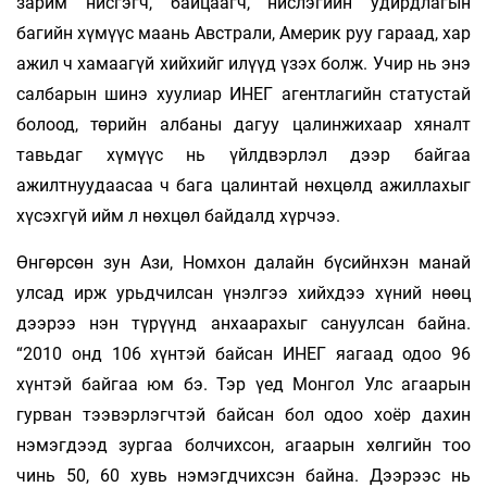
зарим нисгэгч, байцаагч, нислэгийн удирдлагын
багийн хүмүүс маань Австрали, Америк руу гараад, хар
ажил ч хамаагүй хийхийг илүүд үзэх болж. Учир нь энэ
салбарын шинэ хуулиар ИНЕГ агентлагийн статустай
болоод, төрийн албаны дагуу цалинжихаар хяналт
тавьдаг хүмүүс нь үйлдвэрлэл дээр байгаа
ажилтнуудаасаа ч бага цалинтай нөхцөлд ажиллахыг
хүсэхгүй ийм л нөхцөл байдалд хүрчээ.
Өнгөрсөн зун Ази, Номхон далайн бүсийнхэн манай
улсад ирж урьдчилсан үнэлгээ хийхдээ хүний нөөц
дээрээ нэн түрүүнд анхаарахыг сануулсан байна.
“2010 онд 106 хүнтэй байсан ИНЕГ яагаад одоо 96
хүнтэй байгаа юм бэ. Тэр үед Монгол Улс агаарын
гурван тээвэрлэгчтэй байсан бол одоо хоёр дахин
нэмэгдээд зургаа болчихсон, агаарын хөлгийн тоо
чинь 50, 60 хувь нэмэгдчихсэн байна. Дээрээс нь