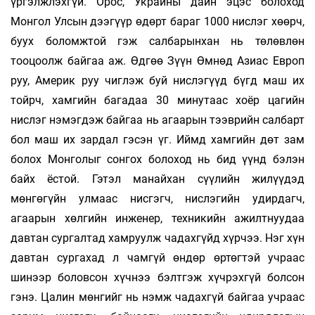
үргэлжлэхгүй. Орос, Украины дайн эцэс болоход
Монгол Улсын дээгүүр өдөрт бараг 1000 нислэг хөөрч,
буух боломжтой гэж салбарынхан нь төлөвлөн
тооцоолж байгаа аж. Өдгөө Зүүн Өмнөд Азиас Европ
руу, Америк руу чиглэж буй нислэгүүд бүгд маш их
тойрч, хамгийн багадаа 30 минутаас хоёр цагийн
нислэг нэмэгдэж байгаа нь агаарын тээврийн салбарт
бол маш их зардал гэсэн үг. Иймд хамгийн дөт зам
болох Монголыг сонгох болоход нь бид үүнд бэлэн
байх ёстой. Гэтэл манайхан сүүлийн жилүүдэд
мөнгөгүйн улмаас нисгэгч, нислэгийн удирдагч,
агаарын хөлгийн инженер, техникийн ажилтнуудаа
давтан сургалтад хамруулж чадахгүйд хүрчээ. Нэг хүн
давтан сургахад л чамгүй өндөр өртөгтэй учраас
шинээр боловсон хүчнээ бэлтгэж хүчрэхгүй болсон
гэнэ. Цалин мөнгийг нь нэмж чадахгүй байгаа учраас