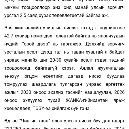
ынхны тооцооллоор энэ онд манай улсын зорчигч
урсгал 2.5 саяд хүрэх төлөвлөгөөтэй байгаа аж.
Энэ жил өвлийн улирлын нислэг гэхэд л ноднингоос
42.7 хувиар нэмэгдэх төлөвтэй байгаа нь япончуудын
нүдийг “орой дээр” нь гаргажээ. Дэлхийд зорчигч
урсгалын өсөлт дээд тал нь таван хувьтай л байдаг
учраас манайх шиг 20-30 хувийн өсөлт гэдэг тэдний
тооцоололд байгаагүй хэрэг. Аялал жуулчлалын
энэхүү огцом өсөлтийг дагаад нисэх буудлаа
томруулах шаардлага тулгарсан учраас өргөтгөх
ажлыг 2030 оноос эхэлнэ гэснийг наашлуулан, 2026
оноос эхлүүлэх тухай ЖАЙКА-гийнхантай ярьж
хөөцөлдөөд, ТЭЗҮ-ээ хийлгэж буй гэнэ.
Өдгөө “Чингис хаан” олон улсын нисэх буу дал өдөрт
220-250 хөөрөлт, буултын нислэг авч байгаа нь 2015