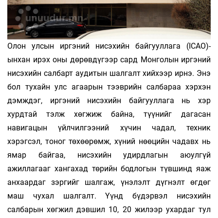
Олон улсын иргэний нисэхийн байгууллага (ICAO)-
ынхан ирэх оны дөрөвдүгээр сард Монголын иргэний
нисэхийн салбарт аудитын шалгалт хийхээр ирнэ. Энэ
бол тухайн улс агаарын тээврийн салбараа хэрхэн
дэмждэг, иргэний нисэхийн байгууллага нь хэр
хурдтай тэлж хөгжиж байна, түүнийг дагасан
навигацын үйлчилгээний хүчин чадал, техник
хэрэгсэл, тоног төхөөрөмж, хүний нөөцийн чадавх нь
ямар байгаа, нисэхийн удирдлагын аюулгүй
ажиллагааг хангахад төрийн бодлогын түвшинд яаж
анхаардаг зэргийг шалгаж, үнэлэлт дүгнэлт өгдөг
маш чухал шалгалт. Үүнд бүдэрвэл нисэхийн
салбарын хөгжил дэвшил 10, 20 жилээр ухардаг тул