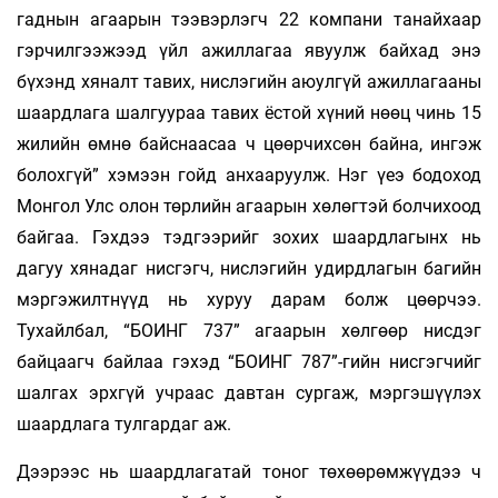
гаднын агаарын тээвэрлэгч 22 компани танайхаар
гэрчилгээжээд үйл ажиллагаа явуулж байхад энэ
бүхэнд хяналт тавих, нислэгийн аюулгүй ажиллагааны
шаардлага шалгуураа тавих ёстой хүний нөөц чинь 15
жилийн өмнө байснаасаа ч цөөрчихсөн байна, ингэж
болохгүй” хэмээн гойд анхааруулж. Нэг үеэ бодоход
Монгол Улс олон төрлийн агаарын хөлөгтэй болчихоод
байгаа. Гэхдээ тэдгээрийг зохих шаардлагынх нь
дагуу хянадаг нисгэгч, нислэгийн удирдлагын багийн
мэргэжилтнүүд нь хуруу дарам болж цөөрчээ.
Тухайлбал, “БОИНГ 737” агаарын хөлгөөр нисдэг
байцаагч байлаа гэхэд “БОИНГ 787”-гийн нисгэгчийг
шалгах эрхгүй учраас давтан сургаж, мэргэшүүлэх
шаардлага тулгардаг аж.
Дээрээс нь шаардлагатай тоног төхөөрөмжүүдээ ч