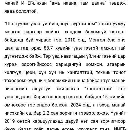
манай ИНЕГ-ынхан “амь наана, там цаана” тэвдэж
яваа бололтой.
“Шалгуулж үзээгүй биш, юун сүртэй юм” гэсэн уужуу
монгол зангаар хайнга хандаж боломгүй нөхцөл
байдалд буй учраас тэр. 2010 онд Монгол Улс энэ
шалгалтад орж, 88.7 хувийн үнэлгээтэй амжилттай
дүгнэгдэж байж. Тэр үед навигацын үйлчилгээний цар
хүрээ одоогийнхоос харьцангуй цомхон, агаарын
хөлгүүд цөөн, хүн хүч нь хангалттай, техник тоног
төхөөрөмжүүд нь ч боломжийн шинэ байсан тул манай
нислэгийн аюулгүй ажиллагаа “хангалттай” гэж
үнэлэгджээ. Харин өнөөдөр нөхцөл байдал 15 жилийн
өмнөхөөс тэс ондоо болсон. 2024 онд л гэхэд манай
нисэхийн салбар 2.2 сая зорчигч тээвэрлэжээ. Үүнийг
2019 онтой харьцуулахад даруй нэг сая зорчигчоор
буюу бараг хоёр дахин өссөн үзүүлэлт гэнэ. ИНЕГ-