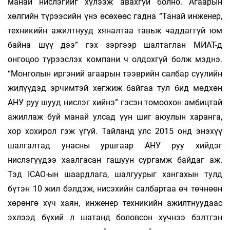
манай нислэгийг хүлээж авахгүй болно. Агаарын
хөлгийн түрээсийн үнэ өсөхөөс гадна “Танай инженер,
техникийн ажилтнууд хяналтаа тавьж чаддаггүй юм
байна шүү дээ” гэх зэргээр шалтаглан МИАТ-д
онгоцоо түрээслэх компани ч олдохгүй болж мэднэ.
“Монголын иргэний агаарын тээврийн салбар сүүлийн
жилүүдэд эрчимтэй хөгжиж байгаа тул бид мөдхөн
АНУ руу шууд нислэг хийнэ” гэсэн томоохон амбицтай
ажиллаж буй манай улсад үүн шиг аюулын харанга,
хор хохирол гэж үгүй. Тайланд улс 2015 онд энэхүү
шалгалтад унасны уршгаар АНУ руу хийдэг
нислэгүүдээ хаалгасан гашуун сургамж байдаг аж.
Тэд ICAO-ын шаардлага, шалгуурыг хангахын тулд
бүтэн 10 жил бэлдэж, нисэхийн салбартаа өч төчнөөн
хөрөнгө хүч хаян, инженер техникийн ажилтнуудаас
эхлээд бүхий л шатанд боловсон хүчнээ бэлтгэн