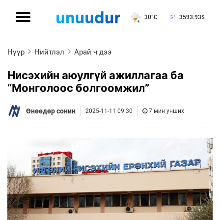
30°C
3593.93
$
Нүүр
Нийтлэл
Арай ч дээ
Нисэхийн аюулгүй ажиллагаа ба
“Монголоос болгоомжил”
Өнөөдөр сонин
2025-11-11 09:30
7 мин унших