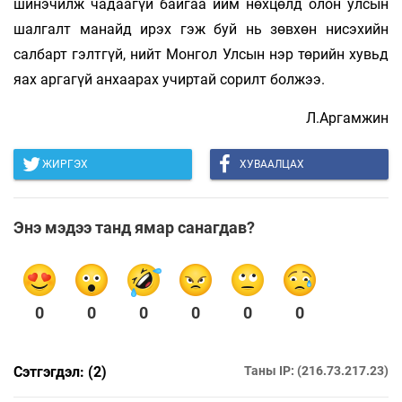
шинэчилж чадаагүй байгаа ийм нөхцөлд олон улсын
шалгалт манайд ирэх гэж буй нь зөвхөн нисэхийн
салбарт гэлтгүй, нийт Монгол Улсын нэр төрийн хувьд
яах аргагүй анхаарах учиртай сорилт болжээ.
Л.Аргамжин
ЖИРГЭХ
ХУВААЛЦАХ
Энэ мэдээ танд ямар санагдав?
0
0
0
0
0
0
Сэтгэгдэл: (2)
Таны IP: (216.73.217.23)