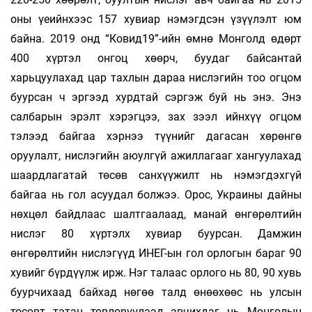
оны үеийнхээс 157 хувиар нэмэгдсэн үзүүлэлт юм
байна. 2019 онд “Ковид19”-ийн өмнө Монголд өдөрт
400 хүртэл онгоц хөөрч, буудаг байсантай
харьцуулахад цар тахлын дараа нислэгийн тоо огцом
буурсан ч эргээд хурдтай сэргэж буй нь энэ. Энэ
салбарын эрэлт хэрэгцээ, зах зээл ийнхүү огцом
тэлээд байгаа хэрнээ түүнийг дагасан хөрөнгө
оруулалт, нислэгийн аюулгүй ажиллагааг хангуулахад
шаардлагатай төсөв санхүүжилт нь нэмэгдэхгүй
байгаа нь гол асуудал болжээ. Орос, Украины дайны
нөхцөл байдлаас шалтгаалаад, манай өнгөрөлтийн
нислэг 80 хүртэлх хувиар буурсан. Дамжин
өнгөрөлтийн нислэгүүд ИНЕГ-ын гол орлогын бараг 90
хувийг бүрдүүлж ирж. Нэг талаас орлого нь 80, 90 хувь
буурчихаад байхад нөгөө талд өнөөхөөс нь улсын
төсөвт татан төвлөрүүлээд авчихдаг нь Монголын