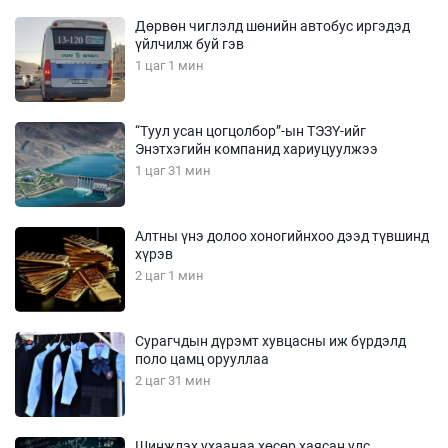
Дөрвөн чиглэлд шөнийн автобус иргэдэд
үйлчилж буй гэв
1 цаг 1 мин
“Туул усан цогцолбор”-ын ТЭЗҮ-ийг
Энэтхэгийн компанид хариуцуулжээ
1 цаг 31 мин
Алтны үнэ долоо хоногийнхоо дээд түвшинд
хүрэв
2 цаг 1 мин
Сурагчдын дүрэмт хувцасны иж бүрдэлд
поло цамц орууллаа
2 цаг 31 мин
Шинжлэх ухаанаа хөсөр хаясан улс