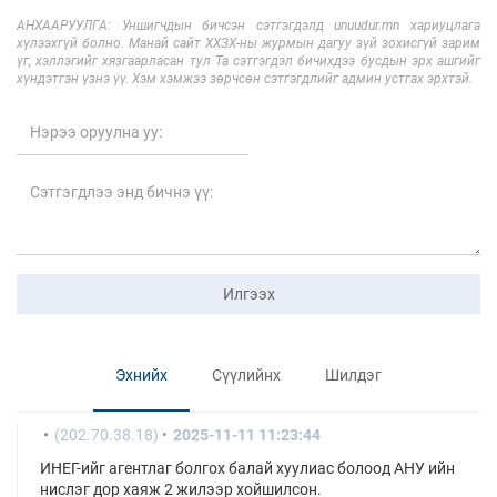
АНХААРУУЛГА: Уншигчдын бичсэн сэтгэгдэлд unuudur.mn хариуцлага
хүлээхгүй болно. Манай сайт ХХЗХ-ны журмын дагуу зүй зохисгүй зарим
үг, хэллэгийг хязгаарласан тул Та сэтгэгдэл бичихдээ бусдын эрх ашгийг
хүндэтгэн үзнэ үү. Хэм хэмжээ зөрчсөн сэтгэгдлийг админ устгах эрхтэй.
Илгээх
Эхнийх
Сүүлийнх
Шилдэг
(202.70.38.18)
2025-11-11 11:23:44
ИНЕГ-ийг агентлаг болгох балай хуулиас болоод АНУ ийн
нислэг дор хаяж 2 жилээр хойшилсон.