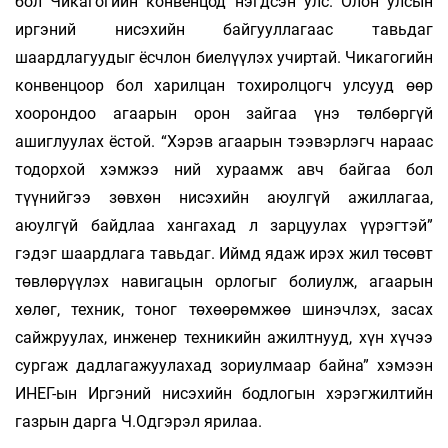
бол Чикагогийн конвенцод нэгдсэн улс. Олон улсын
иргэний нисэхийн байгууллагаас тавьдаг
шаардлагуудыг ёсчлон биелүүлэх учиртай. Чикагогийн
конвенцоор бол харилцан тохиролцогч улсууд өөр
хоорондоо агаарын орон зайгаа үнэ төлбөргүй
ашиглуулах ёстой. “Хэрэв агаарын тээвэрлэгч нараас
тодорхой хэмжээ ний хураамж авч байгаа бол
түүнийгээ зөвхөн нисэхийн аюулгүй ажиллагаа,
аюулгүй байдлаа хангахад л зарцуулах үүрэгтэй”
гэдэг шаардлага тавьдаг. Иймд ядаж ирэх жил төсөвт
төвлөрүүлэх навигацын орлогыг болиулж, агаарын
хөлөг, техник, тоног төхөөрөмжөө шинэчлэх, засах
сайжруулах, инженер техникийн ажилтнууд, хүн хүчээ
сургаж дадлагажуулахад зориулмаар байна” хэмээн
ИНЕГ-ын Иргэний нисэхийн бодлогын хэрэгжилтийн
газрын дарга Ч.Одгэрэл ярилаа.