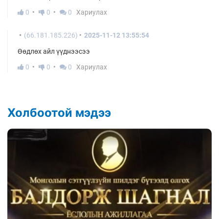
0
0
0
Хариулах
(66.181.185.226)
2025-11-12 13:55:54
Өөдлөх айл үүднээсээ
0
0
0
Хариулах
Холбоотой мэдээ