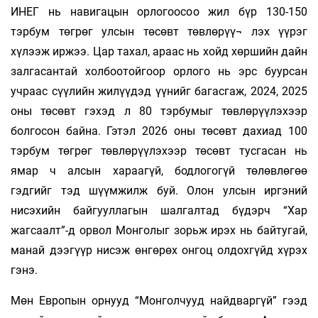
ИНЕГ нь навигацын орлогоосоо жил бүр 130-150
тэрбум төгрөг улсын төсөвт төвлөрүү¬ лэх үүрэг
хүлээж иржээ. Цар тахал, араас нь хойд хөршийн дайн
залгасантай холбоотойгоор орлого нь эрс буурсан
учраас сүүлийн жилүүдэд үүнийг багасгаж, 2024, 2025
оны төсөвт гэхэд л 80 тэрбумыг төвлөрүүлэхээр
болгосон байна. Гэтэл 2026 оны төсөвт дахиад 100
тэрбум төгрөг төвлөрүүлэхээр төсөвт тусгасан нь
ямар ч алсын хараагүй, бодлогогүй төлөвлөгөө
гэдгийг тэд шүүмжилж буй. Олон улсын иргэний
нисэхийн байгууллагын шалгалтад бүдэрч “Хар
жагсаалт”-д орвол Монголыг зорьж ирэх нь байтугай,
манай дээгүүр нисэж өнгөрөх онгоц олдохгүйд хүрэх
гэнэ.
Мөн Европын орнууд “Монголчууд найдваргүй” гээд