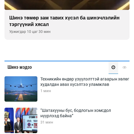
Шинэ төмөр зам тавих хүсэл ба шинэчлэлийн
тэргүүний хясал
Уржигдар 10 цаг 30 мин
Шинэ мэдээ
Техникийн өндөр үзүүлэлттэй агаарын хөлөг
худалдан авах хүсэлтээ уламжлав
1 мин
“Шатахууны бус, бодлогын хомсдол
нүүрлээд байна”
31 мин