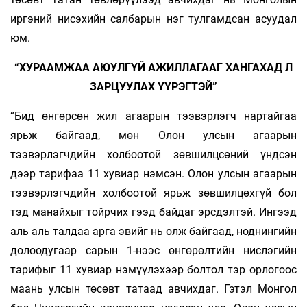
иргэний нисэхийн салбарын нэг тулгамдсан асуудал
юм.
“ХУРААМЖАА АЮУЛГҮЙ АЖИЛЛАГААГ ХАНГАХАД Л
ЗАРЦУУЛАХ ҮҮРЭГТЭЙ”
“Бид өнгөрсөн жил агаарын тээвэрлэгч нартайгаа
ярьж байгаад, мөн Олон улсын агаарын
тээвэрлэгчдийн холбоотой зөвшилцсөний үндсэн
дээр тарифаа 11 хувиар нэмсэн. Олон улсын агаарын
тээвэрлэгчдийн холбоотой ярьж зөвшилцөхгүй бол
тэд манайхыг тойрчих гээд байдаг эрсдэлтэй. Ингээд
аль аль талдаа арга эвийг нь олж байгаад, ноднингийн
долоодугаар сарын 1-нээс өнгөрөлтийн нислэгийн
тарифыг 11 хувиар нэмүүлэхээр болтол тэр орлогоос
маань улсын төсөвт татаад авчихдаг. Гэтэл Монгол