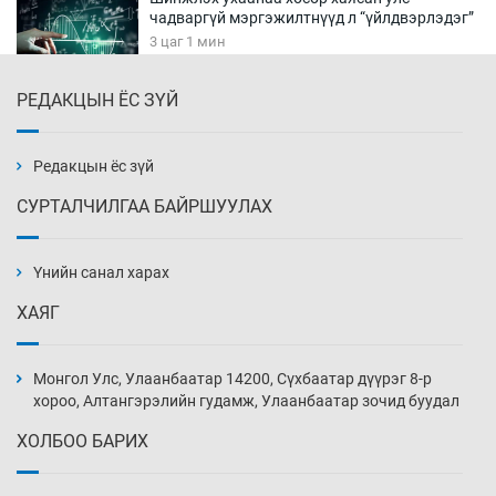
чадваргүй мэргэжилтнүүд л “үйлдвэрлэдэг”
3 цаг 1 мин
РЕДАКЦЫН ЁС ЗҮЙ
Аппликэйшн хөгжүүлэхийн оронд ажлаа хий,
Г.Дамдинням сайд аа
3 цаг 31 мин
Редакцын ёс зүй
СУРТАЛЧИЛГАА БАЙРШУУЛАХ
Эвдэрхий замаар түрээ барьж, иргэдийнхээ
халаасыг тэмтэрч эхэллээ
Үнийн санал харах
4 цаг 1 мин
ХАЯГ
Тэтгэлэг, хөнгөлөлттэй зээлийн санхүүжилт
саатсанаас олон оюутан төлбөрийн
Монгол Улс, Улаанбаатар 14200, Сүхбаатар дүүрэг 8-р
дарамтад оров
хороо, Алтангэрэлийн гудамж, Улаанбаатар зочид буудал
19 цаг 31 мин
ХОЛБОО БАРИХ
Налайх дүүргийнхэн хошой аваргаар
шалгарлаа