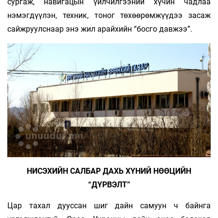
сургаж, навигацын үйлчилгээний хүчин чадлаа
нэмэгдүүлэн, техник, тоног төхөөрөмжүүдээ засаж
сайжруулснаар энэ жил арайхийн “босго давжээ”.
НИСЭХИЙН САЛБАР ДАХЬ ХҮНИЙ НӨӨЦИЙН
“ДҮРВЭЛТ”
Цар тахал дууссан шиг дайн самуун ч байнга