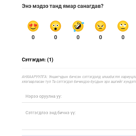
Энэ мэдээ танд ямар санагдав?
0
0
0
0
0
Сэтгэгдэл: (1)
АНХААРУУЛГА: Уншигчдын бичсэн сэтгэгдэлд unuudur.mn хариуцла
хязгаарласан тул Та сэтгэгдэл бичихдээ бусдын эрх ашгийг хүндэтг