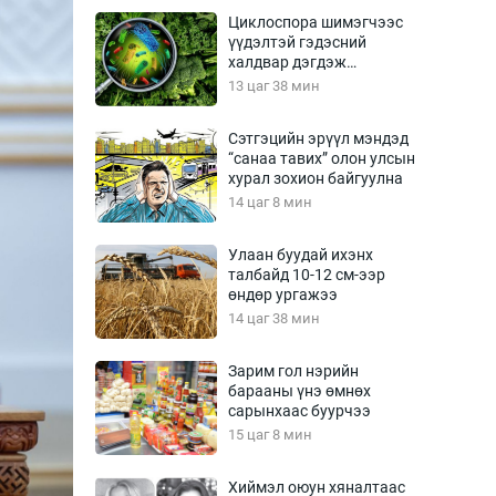
Урлагтай яриа
Циклоспора шимэгчээс
өрчил
үүдэлтэй гэдэсний
халдвар дэгдэж
энд-Эрхэм баян
болзошгүй
13 цаг 38 мин
Сэтгэцийн эрүүл мэндэд
“санаа тавих” олон улсын
хүний үг
хурал зохион байгуулна
14 цаг 8 мин
Улаан буудай ихэнх
талбайд 10-12 см-ээр
ага
Бусад
өндөр ургажээ
14 цаг 38 мин
Фото
сурвалжлагч
Видео
Зарим гол нэрийн
Инфографик
барааны үнэ өмнөх
сарынхаас буурчээ
Санал асуулга
15 цаг 8 мин
Хиймэл оюун хяналтаас