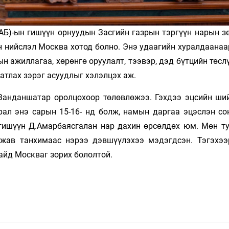
Б)-ын гишүүн орнуудын Засгийн газрын тэргүүн нарын з
н нийслэл Москва хотод болно. Энэ удаагийн хуралдаанаа
н ажиллагаа, хөрөнгө оруулалт, тээвэр, дэд бүтцийн төслү
атлах зэрэг асуудлыг хэлэлцэх аж.
.Занданшатар оролцохоор төлөвлөжээ. Гэхдээ эцсийн ши
рал энэ сарын 15-16- нд болж, намын даргаа эцэслэн сон
 гишүүн Д.Амарбаясгалан нар дахин өрсөлдөх юм. Мөн т
важав танхимаас нэрээ дэвшүүлэхээ мэдэгдсэн. Тэгэхэ
айд Москваг зорих бололтой.