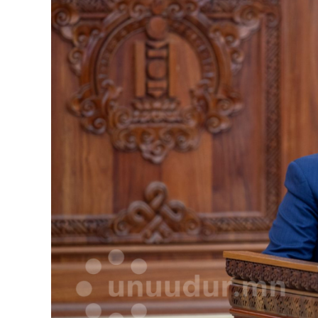
126-гийн НЭГ
Ертөнц
Спорт
Нийгэм
Бөх
Техник технологи
Сагсан бөмбөг
Шинжлэх ухаан
Хөлбөмбөг
Сонин хачин
Олимпын төрөл
Дэлхийн монгол
Тулааны спорт
Олимпын бус төр