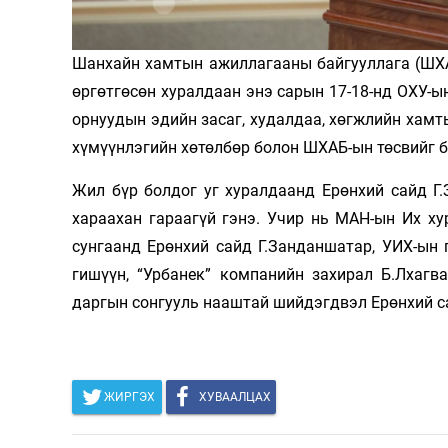
Олимп 2024
Шанхайн хамтын ажиллагааны байгууллага (ШХА
өргөтгөсөн хуралдаан энэ сарын 17-18-нд ОХУ-ы
орнуудын эдийн засаг, худалдаа, хөгжлийн хамты
хүмүүнлэгийн хөтөлбөр болон ШХАБ-ын төсвийг б
Жил бүр болдог уг хуралдаанд Ерөнхий сайд Г
хараахан гараагүй гэнэ. Учир нь МАН-ын Их ху
сунгаанд Ерөнхий сайд Г.Занданшатар, УИХ-ын
гишүүн, “Урбанек” компанийн захирал Б.Лхаг
даргын сонгууль нааштай шийдэгдвэл Ерөнхий с
ЖИРГЭХ
ХУВААЛЦАХ