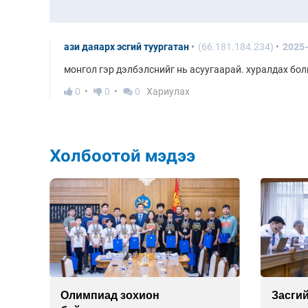
ази даяарх эсгий туургатан
(66.181.184.234)
2025-
монгол гэр дэлбэлснийг нь асуугаарай. хуралдах болг
0
0
0
Хариулах
Холбоотой мэдээ
г
Олимпиад зохион
Засгий