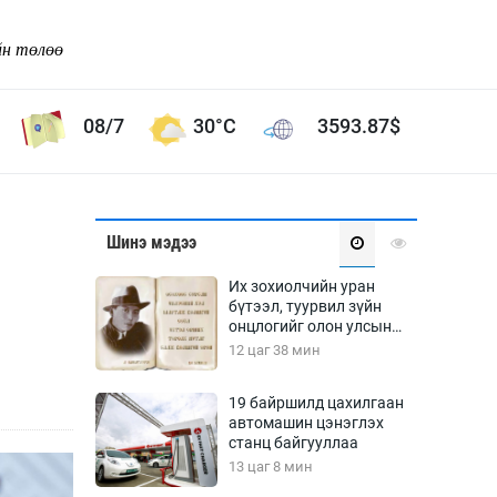
йн төлөө
08/7
30°C
3593.87
$
Соёл урлаг
Шинэ мэдээ
ой хөгжлийн зорилго -
Сонгодог урлаг
Их зохиолчийн уран
Ардын урлаг
бүтээл, туурвил зүйн
онцлогийг олон улсын
Дүрслэх урлаг
судлаачид хэлэлцлээ
12 цаг 38 мин
Өв соёл
таг
Кино урлаг
19 байршилд цахилгаан
автомашин цэнэглэх
 орчин
Цирк
станц байгууллаа
ол
13 цаг 8 мин
Рок поп, хип хоп
энд