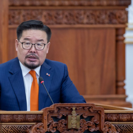
Ханш
Хэрэг з
Эрэлттэй мэдээ
Эрүүл м
Хууль ёс
Хүмүүс
Албаны 
Бусад
Life style
Ярилцл
Зөвлөгөө
Хоймор
Өнөөдрийн тухай
Уншигч-
өл