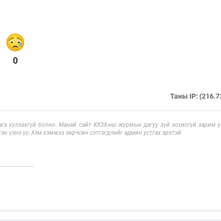
0
Таны IP: (216.7
га хүлээхгүй болно. Манай сайт ХХЗХ-ны журмын дагуу зүй зохисгүй зарим үг
эн үзнэ үү. Хэм хэмжээ зөрчсөн сэтгэгдлийг админ устгах эрхтэй.