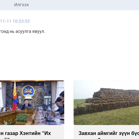
Илгээх
11-11 10:23:32
онд нь асуулга явуул.
н газар Хэнтийн “Их
Завхан аймгийг зүүн бү