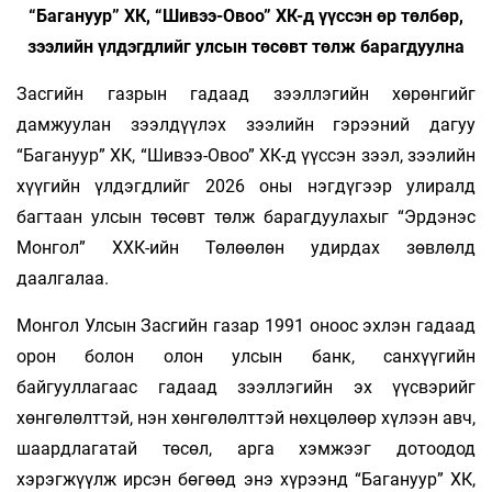
“Багануур” ХК, “Шивээ-Овоо” ХК-д үүссэн өр төлбөр,
зээлийн үлдэгдлийг улсын төсөвт төлж барагдуулна
Засгийн газрын гадаад зээллэгийн хөрөнгийг
дамжуулан зээлдүүлэх зээлийн гэрээний дагуу
“Багануур” ХК, “Шивээ-Овоо” ХК-д үүссэн зээл, зээлийн
хүүгийн үлдэгдлийг 2026 оны нэгдүгээр улиралд
багтаан улсын төсөвт төлж барагдуулахыг “Эрдэнэс
Монгол” ХХК-ийн Төлөөлөн удирдах зөвлөлд
даалгалаа.
Монгол Улсын Засгийн газар 1991 оноос эхлэн гадаад
орон болон олон улсын банк, санхүүгийн
байгууллагаас гадаад зээллэгийн эх үүсвэрийг
хөнгөлөлттэй, нэн хөнгөлөлттэй нөхцөлөөр хүлээн авч,
шаардлагатай төсөл, арга хэмжээг дотоодод
хэрэгжүүлж ирсэн бөгөөд энэ хүрээнд “Багануур” ХК,