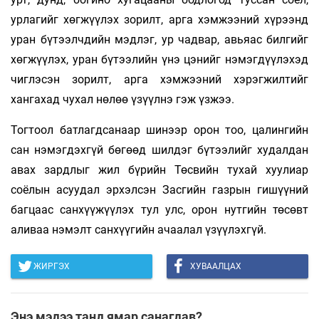
урлагийг хөгжүүлэх зорилт, арга хэмжээний хүрээнд
уран бүтээлчдийн мэдлэг, ур чадвар, авьяас билгийг
хөгжүүлэх, уран бүтээлийн үнэ цэнийг нэмэгдүүлэхэд
чиглэсэн зорилт, арга хэмжээний хэрэгжилтийг
хангахад чухал нөлөө үзүүлнэ гэж үзжээ.
Тогтоол батлагдсанаар шинээр орон тоо, цалингийн
сан нэмэгдэхгүй бөгөөд шилдэг бүтээлийг худалдан
авах зардлыг жил бүрийн Төсвийн тухай хуулиар
соёлын асуудал эрхэлсэн Засгийн газрын гишүүний
багцаас санхүүжүүлэх тул улс, орон нутгийн төсөвт
аливаа нэмэлт санхүүгийн ачаалал үзүүлэхгүй.
ЖИРГЭХ
ХУВААЛЦАХ
Энэ мэдээ танд ямар санагдав?