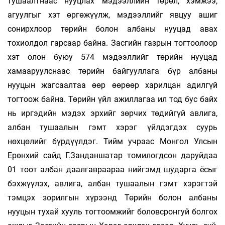
тушаалтнаас нууцлах мэдээллийн төрөл, хэмжээ,
агуулгыг хэт өргөжүүлж, мэдээллийг явцуу ашиг
сонирхлоор төрийн болон албаны нууцад авах
тохиолдол гарсаар байна. Засгийн газрын тогтоолоор
хэт олон буюу 574 мэдээллийг төрийн нууцад
хамааруулснаас төрийн байгууллага бүр албаны
нууцын жагсаалтаа өөр өөрөөр харилцан адилгүй
тогтоож байна. Төрийн үйл ажиллагаа ил тод бус байх
нь иргэдийн мэдэх эрхийг зөрчих төдийгүй авлига,
албан тушаалын гэмт хэрэг үйлдэгдэх суурь
нөхцөлийг бүрдүүлдэг. Тийм учраас Монгол Улсын
Ерөнхий сайд Г.Занданшатар томилогдсон даруйдаа
01 тоот албан даалгавраараа нийгэмд шударга ёсыг
бэхжүүлэх, авлига, албан тушаалын гэмт хэрэгтэй
тэмцэх зорилгын хүрээнд Төрийн болон албаны
нууцын тухай хууль тогтоомжийг боловсронгуй болгох