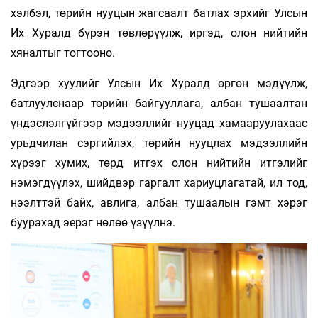
хэлбэл, төрийн нууцын жагсаалт батлах эрхийг Улсын
Их Хуралд бүрэн төвлөрүүлж, иргэд, олон нийтийн
хяналтыг тогтооно.
Эдгээр хуулийг Улсын Их Хуралд өргөн мэдүүлж,
батлуулснаар төрийн байгууллага, албан тушаалтан
үндэслэлгүйгээр мэдээллийг нууцад хамааруулахаас
урьдчилан сэргийлэх, төрийн нууцлах мэдээллийн
хүрээг хумих, төрд итгэх олон нийтийн итгэлийг
нэмэгдүүлэх, шийдвэр гаргалт хариуцлагатай, ил тод,
нээлттэй байх, авлига, албан тушаалын гэмт хэрэг
буурахад эерэг нөлөө үзүүлнэ.