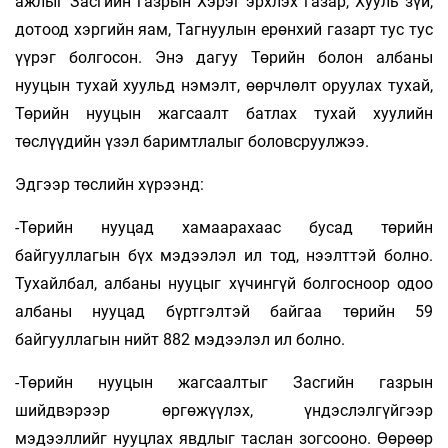
ажлыг Засгийн газрын Хэрэг эрхлэх газар, Хууль зүй,
дотоод хэргийн яам, Тагнуулын ерөнхий газарт тус тус
үүрэг болгосон. Энэ дагуу Төрийн болон албаны
нууцын тухай хуульд нэмэлт, өөрчлөлт оруулах тухай,
Төрийн нууцын жагсаалт батлах тухай хуулийн
төслүүдийн үзэл баримтлалыг боловсруулжээ.
Эдгээр төслийн хүрээнд:
-Төрийн нууцад хамаарахаас бусад төрийн
байгууллагын бүх мэдээлэл ил тод, нээлттэй болно.
Тухайлбал, албаны нууцыг хүчингүй болгосноор одоо
албаны нууцад бүртгэлтэй байгаа төрийн 59
байгууллагын нийт 882 мэдээлэл ил болно.
-Төрийн нууцын жагсаалтыг Засгийн газрын
шийдвэрээр өргөжүүлэх, үндэслэлгүйгээр
мэдээллийг нууцлах явдлыг таслан зогсооно. Өөрөөр