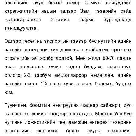
чиглэлийн зүүн босоо төмөр замын төслүүдийн
хэрэгжилтийн явцын талаар Зам, тээврийн сайд
Б.Дэлгэрсайхан Засгийн газрын хуралдаанд
танилцууллаа.
Эдгээр төсөл нь экспортын тээвэр, бүс нутгийн эдийн
засгийн интеграци, хил дамнасан холболтыг өргөтгөх
стратегийн ач холбогдолтой. Мөн жилд 60-70 сая.тн
ачаа тээвэрлэх хүчин чадал бүрдэж, экспортын
орлого 2-3 тэрбум ам.доллароор нэмэгдэн, эдийн
засгийн өсөлт 1.5 нэгж хувиар өсөх боломж бүрдэх
юм.
Түүнчлэн, боомтын нэвтрүүлэх чадвар сайжирч, бүс
нутгийн хөгжлийн тэнцвэр хангагдан, Монгол Улс бүс
нутгийн ложистикийн төв, дамжин өнгөрөх тээврийн
стратегийн зангилаа болох суурь нөхцөлийг