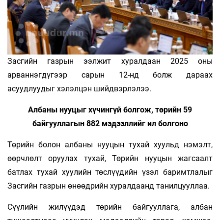
Засгийн газрын ээлжит хуралдаан 2025 оны
арваннэгдүгээр сарын 12-нд болж дараах
асуудлуудыг хэлэлцэн шийдвэрлэлээ.
Албаны нууцыг хүчингүй болгож, төрийн 59
байгууллагын 882 мэдээллийг ил болгоно
Төрийн болон албаны нууцын тухай хуульд нэмэлт,
өөрчлөлт оруулах тухай, Төрийн нууцын жагсаалт
батлах тухай хуулийн төслүүдийн үзэл баримтлалыг
Засгийн газрын өнөөдрийн хуралдаанд танилцууллаа.
Сүүлийн жилүүдэд төрийн байгууллага, албан