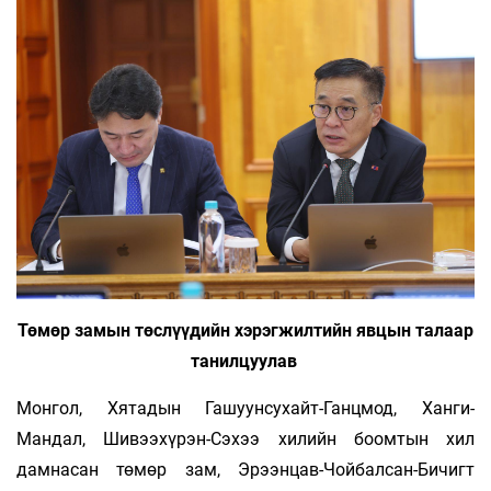
Төмөр замын төслүүдийн хэрэгжилтийн явцын талаар
танилцуулав
Монгол, Хятадын Гашуунсухайт-Ганцмод, Ханги-
Мандал, Шивээхүрэн-Сэхээ хилийн боомтын хил
дамнасан төмөр зам, Эрээнцав-Чойбалсан-Бичигт