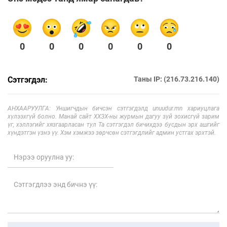
0
0
0
0
0
0
Сэтгэгдэл:
Таны IP: (216.73.216.140)
АНХААРУУЛГА: Уншигчдын бичсэн сэтгэгдэлд unuudur.mn хариуцлага
хүлээхгүй болно. Манай сайт ХХЗХ-ны журмын дагуу зүй зохисгүй зарим
үг, хэллэгийг хязгаарласан тул Та сэтгэгдэл бичихдээ бусдын эрх ашгийг
хүндэтгэн үзнэ үү. Хэм хэмжээ зөрчсөн сэтгэгдлийг админ устгах эрхтэй.