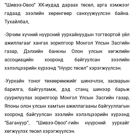
“Шивээ-Овоо” ХК-иудад дараах төсөл, арга хэмжээг
гадаад зээлийн хөрөнгөөр санхүүжүүлсэн байна.
Тухайлбал,
-Эрчим хүчний нүүрсний уурхайнуудын тогтвортой үйл
ажиллагааг хангах зорилгоор Монгол Улсын Засгийн
газар, Дэлхийн банкны Олон улсын хөгжлийн
ассоциацийн хооронд байгуулсан зээлийн
хэлэлцээрийн хүрээнд “Нүүрс төсөл” хэрэгжүүлсэн.
-Уурхайн тоног төхөөрөмжийг шинэчлэх, засварын
барилга, байгууламж, дэд станц шинээр барьж
суурилуулах зорилгоор Монгол Улсын Засгийн газар,
Японы олон улсын хамтын ажиллагааны байгууллагын
хооронд байгуулсан зээлийн хэлэлцээрийн хүрээнд
“Багануур”, “Шивээ-Овоо”-гийн нүүрсний уурхайг
хөгжүүлэх төсөл хэрэгжүүлсэн.