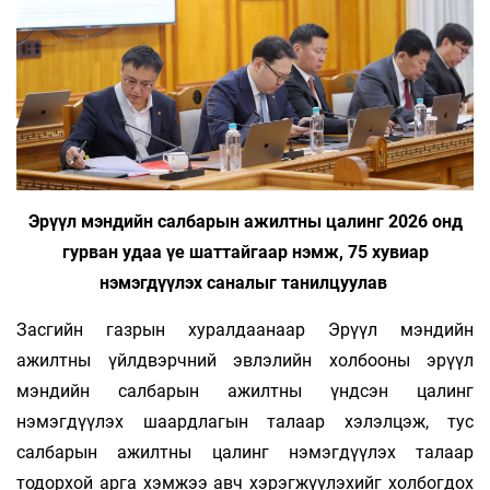
Эрүүл мэндийн салбарын ажилтны цалинг 2026 онд
гурван удаа үе шаттайгаар нэмж, 75 хувиар
нэмэгдүүлэх саналыг танилцуулав
Засгийн газрын хуралдаанаар Эрүүл мэндийн
ажилтны үйлдвэрчний эвлэлийн холбооны эрүүл
мэндийн салбарын ажилтны үндсэн цалинг
нэмэгдүүлэх шаардлагын талаар хэлэлцэж, тус
салбарын ажилтны цалинг нэмэгдүүлэх талаар
тодорхой арга хэмжээ авч хэрэгжүүлэхийг холбогдох