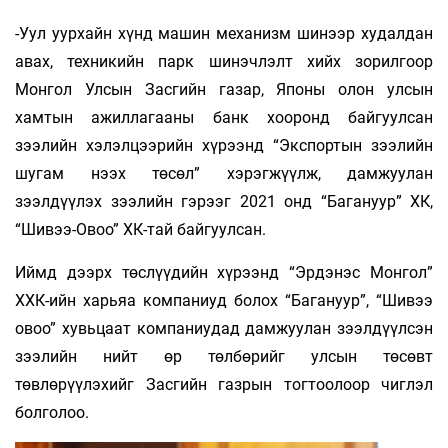
-Уул уурхайн хүнд машин механизм шинээр худалдан
авах, техникийн парк шинэчлэлт хийх зорилгоор
Монгол Улсын Засгийн газар, Японы олон улсын
хамтын ажиллагааны банк хооронд байгуулсан
зээлийн хэлэлцээрийн хүрээнд “Экспортын зээлийн
шугам нээх төсөл” хэрэгжүүлж, дамжуулан
зээлдүүлэх зээлийн гэрээг 2021 онд “Багануур” ХК,
“Шивээ-Овоо” ХК-тай байгуулсан.
Иймд дээрх төслүүдийн хүрээнд “Эрдэнэс Монгол”
ХХК-ийн харьяа компаниуд болох “Багануур”, “Шивээ
овоо” хувьцаат компаниудад дамжуулан зээлдүүлсэн
зээлийн нийт өр төлбөрийг улсын төсөвт
төвлөрүүлэхийг Засгийн газрын тогтоолоор чиглэл
болголоо.