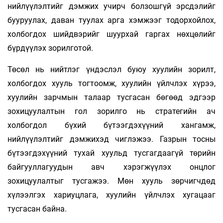
нийлүүлэлтийг дэмжих учирч болзошгүй эрсдэлийг
бууруулах, даван туулах арга хэмжээг тодорхойлох,
холбогдох шийдвэрийг шуурхай гаргах нөхцөлийг
бүрдүүлэх зорилготой.
Төсөл нь нийтлэг үндэслэл буюу хуулийн зорилт,
холбогдох хууль тогтоомж, хуулийн үйлчлэх хүрээ,
хуулийн зарчмын талаар тусгасан бөгөөд эдгээр
зохицуулалтын гол зорилго нь стратегийн ач
холбогдол бүхий бүтээгдэхүүний хангамж,
нийлүүлэлтийг дэмжихэд чиглэжээ. Газрын тосны
бүтээгдэхүүний тухай хуульд тусгагдаагүй төрийн
байгууллагуудын авч хэрэгжүүлэх онцлог
зохицуулалтыг тусгажээ. Мөн хууль зөрчигчдөд
хүлээлгэх хариуцлага, хуулийн үйлчлэх хугацааг
тусгасан байна.