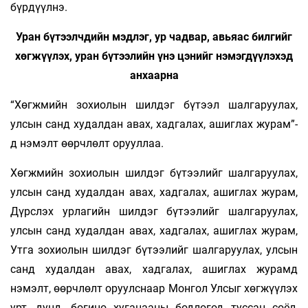
бүрдүүлнэ.
Уран бүтээлчдийн мэдлэг, ур чадвар, авьяас билгийг
хөгжүүлэх, уран бүтээлийн үнэ цэнийг нэмэгдүүлэхэд
анхаарна
“Хөгжмийн зохиолын шилдэг бүтээл шалгаруулах,
улсын санд худалдан авах, хадгалах, ашиглах журам”-
д нэмэлт өөрчлөлт орууллаа.
Хөгжмийн зохиолын шилдэг бүтээлийг шалгаруулах,
улсын санд худалдан авах, хадгалах, ашиглах журам,
Дүрслэх урлагийн шилдэг бүтээлийг шалгаруулах,
улсын санд худалдан авах, хадгалах, ашиглах журам,
Утга зохиолын шилдэг бүтээлийг шалгаруулах, улсын
санд худалдан авах, хадгалах, ашиглах журамд
нэмэлт, өөрчлөлт оруулснаар Монгол Улсыг хөгжүүлэх
урт, дунд, богино хугацааны бодлогод туссан соёл,