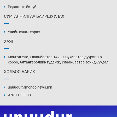
4 цаг 53 мин
Редакцын ёс зүй
СУРТАЛЧИЛГАА БАЙРШУУЛАХ
Ж.Лхагвабат өсвөр үеийнхний ДАШТ-ийг
дэнсэлнэ
Үнийн санал харах
5 цаг 23 мин
ХАЯГ
Иран тэсэж үлдсэн ч удаан хугацаанд хүнд
үеийг туулна
Монгол Улс, Улаанбаатар 14200, Сүхбаатар дүүрэг 8-р
5 цаг 53 мин
хороо, Алтангэрэлийн гудамж, Улаанбаатар зочид буудал
ХОЛБОО БАРИХ
Боловсролын зээлийн сангаар гадаадад
суралцагчдын амьжиргааны зардлын
хэмжээг шинэчлэн тогтоох нь
unuudur@mongolnews.mn
6 цаг 23 мин
976-11-330801
Монголын баг Абу Дабид медалийн хур
буулгаж байна
6 цаг 53 мин