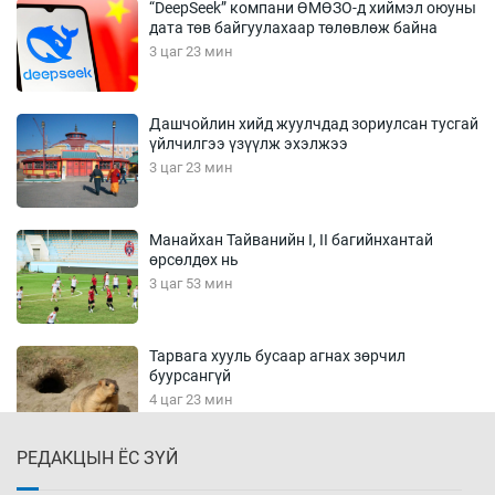
“DeepSeek” компани ӨМӨЗО-д хиймэл оюуны
дата төв байгуулахаар төлөвлөж байна
3 цаг 23 мин
Дашчойлин хийд жуулчдад зориулсан тусгай
үйлчилгээ үзүүлж эхэлжээ
3 цаг 23 мин
Манайхан Тайванийн I, II багийнхантай
өрсөлдөх нь
3 цаг 53 мин
Тарвага хууль бусаар агнах зөрчил
буурсангүй
4 цаг 23 мин
РЕДАКЦЫН ЁС ЗҮЙ
Х.Улам-Өрнөх байр урагшилж, долоод
жагсжээ