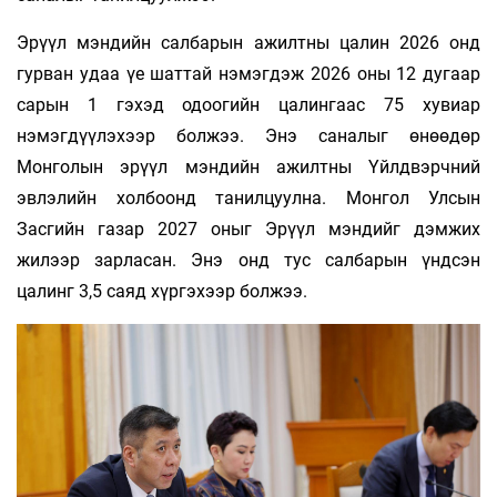
Эрүүл мэндийн салбарын ажилтны цалин 2026 онд
гурван удаа үе шаттай нэмэгдэж 2026 оны 12 дугаар
сарын 1 гэхэд одоогийн цалингаас 75 хувиар
нэмэгдүүлэхээр болжээ. Энэ саналыг өнөөдөр
Монголын эрүүл мэндийн ажилтны Үйлдвэрчний
эвлэлийн холбоонд танилцуулна. Монгол Улсын
Засгийн газар 2027 оныг Эрүүл мэндийг дэмжих
жилээр зарласан. Энэ онд тус салбарын үндсэн
цалинг 3,5 саяд хүргэхээр болжээ.