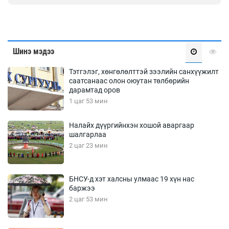
Шинэ мэдээ
Тэтгэлэг, хөнгөлөлттэй зээлийн санхүүжилт
саатсанаас олон оюутан төлбөрийн
дарамтад оров
1 цаг 53 мин
Налайх дүүргийнхэн хошой аваргаар
шалгарлаа
2 цаг 23 мин
БНСУ-д хэт халсны улмаас 19 хүн нас
баржээ
2 цаг 53 мин