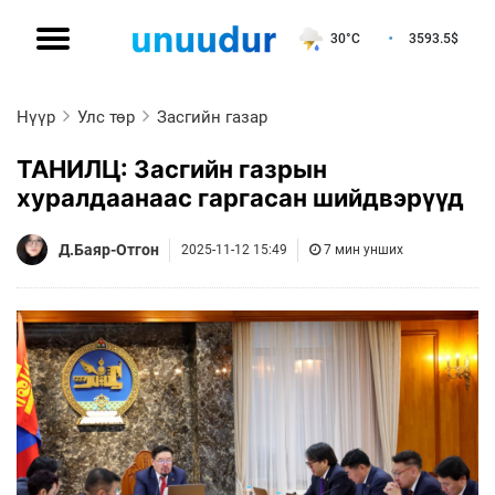
30°C
3593.5
$
Нүүр
Улс төр
Засгийн газар
ТАНИЛЦ: Засгийн газрын
хуралдаанаас гаргасан шийдвэрүүд
Д.Баяр-Отгон
2025-11-12 15:49
7 мин унших