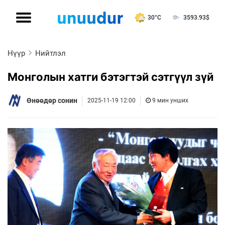
30°C
3593.93
$
Нүүр
Нийтлэл
Монголын хатги бэтэгтэй сэтгүүл зүй
Өнөөдөр сонин
2025-11-19 12:00
9 мин унших