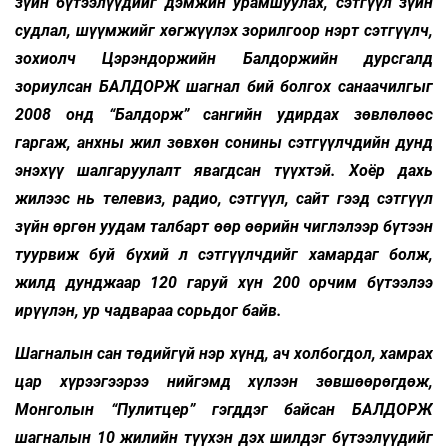
зүйн бүтээлүүдийг дэмжин урамшуулах, сэтгүүл зүйн
судлал, шүүмжийг хөгжүүлэх зорилгоор нэрт сэтгүүлч,
зохиолч Цэрэндоржийн Балдоржийн дурсгалд
зориулсан БАЛДОРЖ шагнал бий болгох санаачилгыг
2008 онд “Балдорж” сангийн удирдах зөвлөлөөс
гаргаж, анхны жил зөвхөн сонины сэтгүүлчдийн дунд
энэхүү шалгаруулалт явагдсан түүхтэй. Хоёр дахь
жилээс нь телевиз, радио, сэтгүүл, сайт гээд сэтгүүл
зүйн өргөн уудам талбарт өөр өөрийн чиглэлээр бүтээн
туурвиж буй бүхий л сэтгүүлчдийг хамардаг болж,
жилд дунджаар 120 гаруй хүн 200 орчим бүтээлээ
ирүүлэн, ур чадвараа сорьдог байв.
Шагналын сан төдийгүй нэр хүнд, ач холбогдол, хамрах
цар хүрээгээрээ нийгэмд хүлээн зөвшөөрөгдөж,
Монголын “Пулитцер” гэгддэг байсан БАЛДОРЖ
шагналын 10 жилийн түүхэн дэх шилдэг бүтээлүүдийг