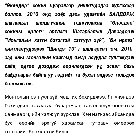
“Өнөөдөр” сонин цувралаар уншигчдадаа хүргэхээр
боллоо. 2010 онд хоёр дахь удаагийн БАЛДОРЖ
шагналын шилдгүүдийг тодруулахад “Өнөөдөр”
сонины орлогч эрхлэгч Шатарбалын Даваадорж
“Монголын хатги бэтэгтэй сэтгүүл зүй”, “Би ирлээ”
нийтлэлүүдээрээ “Шилдэг-10”-т шалгарсан юм. 2010-
аад оны Монголын нийгэмд ямар асуудал тулгамдаж
байв, өдгөө дээрдэж өөрчлөгдсөн үү, эсвэл бахь
байдгаараа байна уу гэдгийг та бүхэн эндээс тольдох
боломжтой.
Монголын сэтгүүл зүй маш их бохирджээ. Яг үнэндээ
бохирдсон гэхээсээ бузарт¬сан гэвэл илүү оновчтой
баймаар ч, ийн хэлж үл зүрхлэв. Хэн нэгнээс айсандаа
бус, өөрийн эрхгүй харамсан гутравч өмөөрөх
сэтгэлийг бас яалтай билээ.