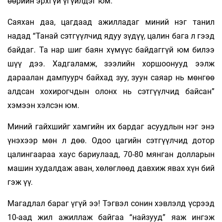
өөрийн эрхгүй үгүйлдэг юм.
Саяхан даа, цагдаад ажилладаг миний нэг танил
надад “Танай сэтгүүлчид ядуу зүдүү, цалин бага л гээд
байдаг. Та нар шиг баян хүмүүс байдаггүй юм билээ
шүү дээ. Хадгаламж, зээлийн хоршоонууд ээлж
дараалан дампуурч байхад зуу, зуун саяар нь мөнгөө
алдсан хохирогчдын олонх нь сэтгүүлчид байсан”
хэмээн хэлсэн юм.
Миний гайхшийг хамгийн их бардаг асуудлын нэг энэ
үнэхээр мөн л дөө. Одоо цагийн сэтгүүлчид дотор
цалингаараа хаус бариулаад, 70-80 мянган долларын
машин худалдаж аван, хөлөглөөд давхиж явах хүн бий
гэж үү.
Магадлал бараг үгүй ээ! Тэгвэл сонин хэвлэлд үсрээд
10-аад жил ажиллаж байгаа “найзууд” яаж ингэж