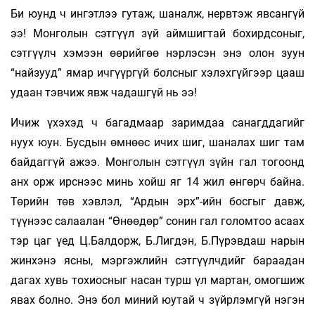
Би юунд ч ингэтлээ гутаж, шаналж, нервтэж явсангүй
ээ! Монголын сэтгүүл зүй аймшигтай бохирдсоныг,
сэтгүүлч хэмээн өөрийгөө нэрлэсэн энэ олон зуун
“найзууд” ямар ичгүүргүй болсныг хэлэхгүйгээр цааш
удаан тэвчиж явж чадашгүй нь ээ!
Ичиж үхэхэд ч багадмаар заримдаа санагддагийг
нуух юун. Бусдын өмнөөс ичих шиг, шаналах шиг там
байдаггүй ажээ. Монголын сэтгүүл зүйн гал тогоонд
анх орж ирснээс минь хойш яг 14 жил өнгөрч байна.
Төрийн төв хэвлэл, “Ардын эрх”-ийн босгыг давж,
түүнээс салаалан “Өнөөдөр” сонин гал голомтоо асаах
тэр цаг үед Ц.Балдорж, Б.Лигдэн, Б.Пүрэвдаш нарын
жинхэнэ ясны, мэргэжлийн сэтгүүлчдийг бараадан
дагах хувь тохиосныг насан турш үл мартан, омогшиж
явах болно. Энэ бол миний юутай ч зүйрлэмгүй нэгэн