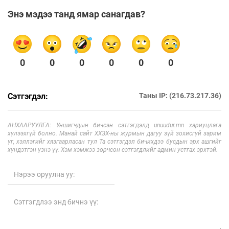
Энэ мэдээ танд ямар санагдав?
0
0
0
0
0
0
Сэтгэгдэл:
Таны IP: (216.73.217.36)
АНХААРУУЛГА: Уншигчдын бичсэн сэтгэгдэлд unuudur.mn хариуцлага
хүлээхгүй болно. Манай сайт ХХЗХ-ны журмын дагуу зүй зохисгүй зарим
үг, хэллэгийг хязгаарласан тул Та сэтгэгдэл бичихдээ бусдын эрх ашгийг
хүндэтгэн үзнэ үү. Хэм хэмжээ зөрчсөн сэтгэгдлийг админ устгах эрхтэй.