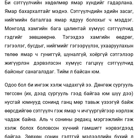
Би сэтгүүлчийн хөдөлмөр ямар хүндийг гадарлана.
Ямар бахархалтайг мэднэ. Сэтгүүлчдийн эдийн засаг,
нийгмийн баталгаа ямар ядруу болохыг ч мэддэг.
Монголд хамгийн бага цалинтай хүмүүс сэтгүүлчид
гэдгийг зөвшөөрнө. Тэгэхдээ хамгийн өөдрөг,
гэгээлэг, бусдыг, нийгмийг гэгээрүүлэх, ухааруулахын
төлөө ямар ч гуниггүй, шуналгүй, хоёргүй сэтгэлээр
жигүүрлэн дэрвэлзсэн хүмүүс гагцхүү сэтгүүлчид
байсныг санагалздаг. Тийм л байсан юм.
Одоо бол би ингэж хэлж чадахгүй ээ. Дөнгөж сургууль
төгссөн (их, дээд сургууль гээд байгаа юм шүү дээ)
нусгай юмнууд сонинд ганц мөр тавьж үзээгүй байж
өөрсдийгөө сэтгүүлч гэж ямар ч ичгүүргүйгээр нэрлэж
чадаж байна. Аль ч сонины редакц мэргэжлийн гэж
хэлж болох боловсон хүчний гамшигт нэрвэгдээд
байгаа. Зөвхөн сонин гэлтгүй мэдээллийн бүхий л