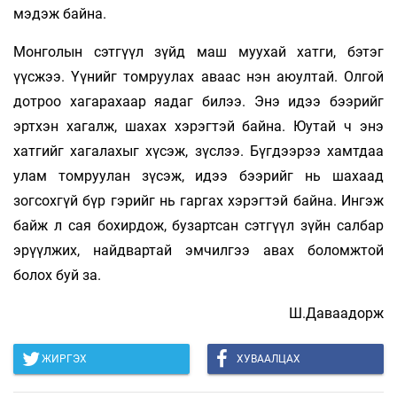
мэдэж байна.
Монголын сэтгүүл зүйд маш муухай хатги, бэтэг
үүсжээ. Үүнийг томруулах аваас нэн аюултай. Олгой
дотроо хагарахаар яадаг билээ. Энэ идээ бээрийг
эртхэн хагалж, шахах хэрэгтэй байна. Юутай ч энэ
хатгийг хагалахыг хүсэж, зүслээ. Бүгдээрээ хамтдаа
улам томруулан зүсэж, идээ бээрийг нь шахаад
зогсохгүй бүр гэрийг нь гаргах хэрэгтэй байна. Ингэж
байж л сая бохирдож, бузартсан сэтгүүл зүйн салбар
эрүүлжих, найдвартай эмчилгээ авах боломжтой
болох буй за.
Ш.Даваадорж
ЖИРГЭХ
ХУВААЛЦАХ