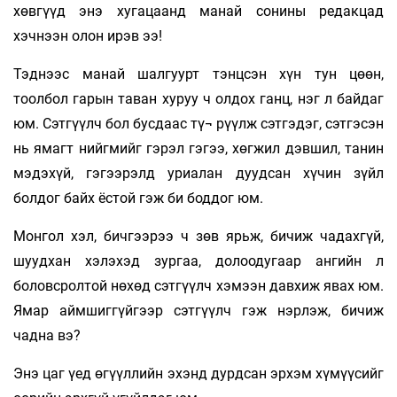
хөвгүүд энэ хугацаанд манай сонины редакцад
хэчнээн олон ирэв ээ!
Тэднээс манай шалгуурт тэнцсэн хүн тун цөөн,
тоолбол гарын таван хуруу ч олдох ганц, нэг л байдаг
юм. Сэтгүүлч бол бусдаас тү¬ рүүлж сэтгэдэг, сэтгэсэн
нь ямагт нийгмийг гэрэл гэгээ, хөгжил дэвшил, танин
мэдэхүй, гэгээрэлд уриалан дуудсан хүчин зүйл
болдог байх ёстой гэж би боддог юм.
Монгол хэл, бичгээрээ ч зөв ярьж, бичиж чадахгүй,
шуудхан хэлэхэд зургаа, долоодугаар ангийн л
боловсролтой нөхөд сэтгүүлч хэмээн давхиж явах юм.
Ямар аймшиггүйгээр сэтгүүлч гэж нэрлэж, бичиж
чадна вэ?
Энэ цаг үед өгүүллийн эхэнд дурдсан эрхэм хүмүүсийг