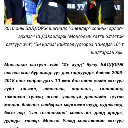
2010 оны БАЛДОРЖ шагналд “Өнөөдөр” сонины орлогч
эрхлэгч Ш.Даваадорж “Монголын хатги бэтэгтэй
сэтгүүл зүй”, “Би ирлээ” нийтлэлүүдээрээ “Шилдэг-10”-т
шалгарсан юм.
Монголын сэтгүүл зүйн “Их хурд” буюу БАЛДОРЖ
шагнал жил бүр шилдгүү¬ дээ тодруулдаг байсан 2008-
2018 оны хоорон дахь 10 жил бол шинэ үеийн сэтгүүл
зүйн хөгжил, шинэчлэл, өөрчлөлт, төлөвшилд
томоохон түлхэц өгсөн үсрэнгүй дэвшлийн түүхэн
мөчлөг байсныг салбарын мэргэжилтнүүд, судлаачид,
багш нар, “гал тогооныхон” маань ил, далд ярьдаг,
дурсдаг хэвээр. Монгол Улсад мэргэжлийн сэтгүүл