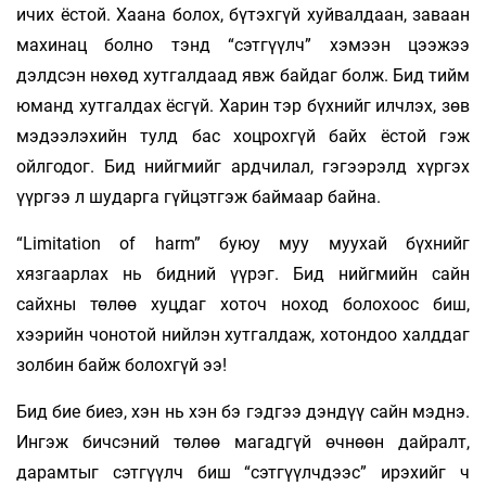
ичих ёстой. Хаана болох, бүтэхгүй хуйвалдаан, заваан
махинац болно тэнд “сэтгүүлч” хэмээн цээжээ
дэлдсэн нөхөд хутгалдаад явж байдаг болж. Бид тийм
юманд хутгалдах ёсгүй. Харин тэр бүхнийг илчлэх, зөв
мэдээлэхийн тулд бас хоцрохгүй байх ёстой гэж
ойлгодог. Бид нийгмийг ардчилал, гэгээрэлд хүргэх
үүргээ л шударга гүйцэтгэж баймаар байна.
“Limitation of harm” буюу муу муухай бүхнийг
хязгаарлах нь бидний үүрэг. Бид нийгмийн сайн
сайхны төлөө хуцдаг хоточ ноход болохоос биш,
хээрийн чонотой нийлэн хутгалдаж, хотондоо халддаг
золбин байж болохгүй ээ!
Бид бие биеэ, хэн нь хэн бэ гэдгээ дэндүү сайн мэднэ.
Ингэж бичсэний төлөө магадгүй өчнөөн дайралт,
дарамтыг сэтгүүлч биш “сэтгүүлчдээс” ирэхийг ч