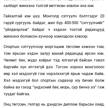
салбарт жинхэнэ толгой өвтгөсөн зовлон энэ юм.
Гайхалтай юм шүү. Монголд сэтгүүлч бэлтгэдэг 20
гаруй сургууль байдаг, жил бүр 400-500 “сэтгүүлчийг”
“үйлдвэрлэж” байдаг ч хэдхэн тоотой редакцууд
жинхэнэ боловсон хүчнээр хомсодсон хэвээр.
Спортын сэтгүүлчээр мэргэшиж төгслөө хэмээн том,
том ярьсан хэдэн залуу манай редакцад ирсэн юм.
Чөлөөт бөх, жүдо хоёрыг тэд ялгахгүй байсан гэвэл
баргийн хүн итгэхгүй дээ. Тэгсэн хэрнээ монголоос
өөр хэл мэдэхгүй гэж нэрэлхэхгүй ярьж чадаж байв.
Хэл мэдэхгүй бол спортын сэдвээр юу бичих болж
байна вэ гэхэд “үндэсний бөх, морь, сур бичнэ ээ” гэж
туудаг байгаа.
Онц төгссөн, гялгар нь дэндсэн диплом барьсан охид,