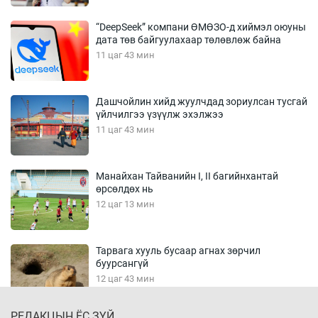
“DeepSeek” компани ӨМӨЗО-д хиймэл оюуны
дата төв байгуулахаар төлөвлөж байна
11 цаг 43 мин
Дашчойлин хийд жуулчдад зориулсан тусгай
үйлчилгээ үзүүлж эхэлжээ
11 цаг 43 мин
Манайхан Тайванийн I, II багийнхантай
өрсөлдөх нь
12 цаг 13 мин
Тарвага хууль бусаар агнах зөрчил
буурсангүй
12 цаг 43 мин
РЕДАКЦЫН ЁС ЗҮЙ