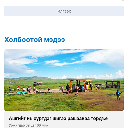
Илгээх
Холбоотой мэдээ
Ашгийг нь хүртдэг шигээ рашаанаа тордъё
Уржигдар 09 цаг 00 мин