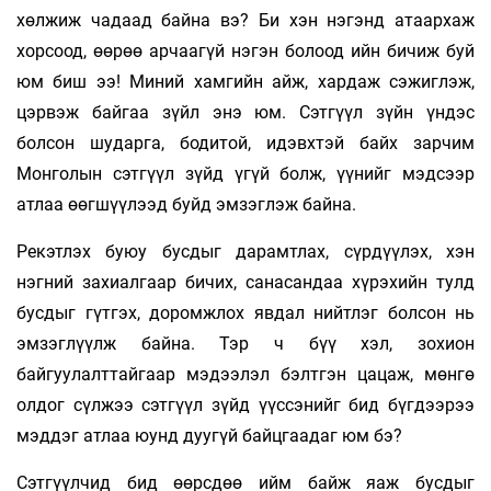
хөлжиж чадаад байна вэ? Би хэн нэгэнд атаархаж
хорсоод, өөрөө арчаагүй нэгэн болоод ийн бичиж буй
юм биш ээ! Миний хамгийн айж, хардаж сэжиглэж,
цэрвэж байгаа зүйл энэ юм. Сэтгүүл зүйн үндэс
болсон шударга, бодитой, идэвхтэй байх зарчим
Монголын сэтгүүл зүйд үгүй болж, үүнийг мэдсээр
атлаа өөгшүүлээд буйд эмзэглэж байна.
Рекэтлэх буюу бусдыг дарамтлах, сүрдүүлэх, хэн
нэгний захиалгаар бичих, санасандаа хүрэхийн тулд
бусдыг гүтгэх, доромжлох явдал нийтлэг болсон нь
эмзэглүүлж байна. Тэр ч бүү хэл, зохион
байгуулалттайгаар мэдээлэл бэлтгэн цацаж, мөнгө
олдог сүлжээ сэтгүүл зүйд үүссэнийг бид бүгдээрээ
мэддэг атлаа юунд дуугүй байцгаадаг юм бэ?
Сэтгүүлчид бид өөрсдөө ийм байж яаж бусдыг