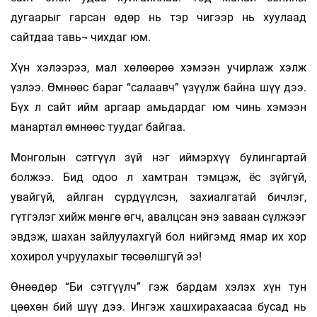
дугаарыг гарсан өдөр нь тэр чигээр нь хуулаад
сайтдаа тавь¬ чихдаг юм.
Хүн хэлээрээ, мал хөлөөрөө хэмээн учирлаж хэлж
үзлээ. Өмнөөс бараг “салаавч” үзүүлж байна шүү дээ.
Бүх л сайт ийм аргаар амьдардаг юм чинь хэмээн
манартал өмнөөс туудаг байгаа.
Монголын сэтгүүл зүй нэг иймэрхүү булингартай
болжээ. Бид одоо л хамтран тэмцэж, ёс зүйгүй,
увайгүй, айлган сүрдүүлсэн, захиалгатай бичлэг,
гүтгэлэг хийж мөнгө өгч, авалцсан энэ заваан сүлжээг
эвдэж, шахан зайлуулахгүй бол нийгэмд ямар их хор
хохирол учруулахыг төсөөлшгүй ээ!
Өнөөдөр “Би сэтгүүлч” гэж бардам хэлэх хүн тун
цөөхөн бий шүү дээ. Ингэж хашхирахаасаа бусад нь