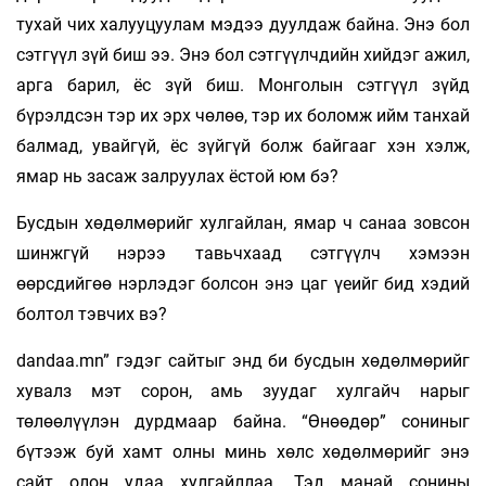
тухай чих халууцуулам мэдээ дуулдаж байна. Энэ бол
сэтгүүл зүй биш ээ. Энэ бол сэтгүүлчдийн хийдэг ажил,
арга барил, ёс зүй биш. Монголын сэтгүүл зүйд
бүрэлдсэн тэр их эрх чөлөө, тэр их боломж ийм танхай
балмад, увайгүй, ёс зүйгүй болж байгааг хэн хэлж,
ямар нь засаж залруулах ёстой юм бэ?
Бусдын хөдөлмөрийг хулгайлан, ямар ч санаа зовсон
шинжгүй нэрээ тавьчхаад сэтгүүлч хэмээн
өөрсдийгөө нэрлэдэг болсон энэ цаг үеийг бид хэдий
болтол тэвчих вэ?
dandaa.mn” гэдэг сайтыг энд би бусдын хөдөлмөрийг
хувалз мэт сорон, амь зуудаг хулгайч нарыг
төлөөлүүлэн дурдмаар байна. “Өнөөдөр” сониныг
бүтээж буй хамт олны минь хөлс хөдөлмөрийг энэ
сайт олон удаа хулгайллаа. Тэд манай сонины