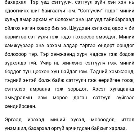
бахархал. Тэр үед сэтгүүлч, сэтгүүл зүйн хэн хэн нь
одоогийнх шиг байгаагүй юм. “Сэтгүүлч” гэдэг миний
хувьд ямар эрхэм үг болохыг энэ цаг үед тайлбарлаад
ойлгох нэгэн ховор биз ээ. Шуудхан хэлэхэд одоо ч би
өөрийгөө сэтгүүлч гэж тодотгохоосоо эмээдэг. Миний
хэмжүүрээр энэ эрхэм алдар тэртээ өндөрт оршдог
болохоор тэр. Тэр хэмжээнд хүрч чадсан гэж бодож
зүрхэлдэггүй. Учир нь жинхэнэ сэтгүүлч гэж миний
боддог тун цөөхөн хүн байдаг юм. Тэдний хэмжээнд,
тэдний энтэй болж байж сэтгүүлч гэж өөрийгөө тоож,
сэтгэлээ амраана гэж зорьдог. Хэсэг хугацаанд
амьдралын зам мөрөө даган сэтгүүл зүйгээс
хөндийрсөөн.
Эргээд ирэхэд миний хүсэл, мөрөөдөл, итгэл
үнэмшил, бахархал оргүй арчигдсан байхыг харлаа.