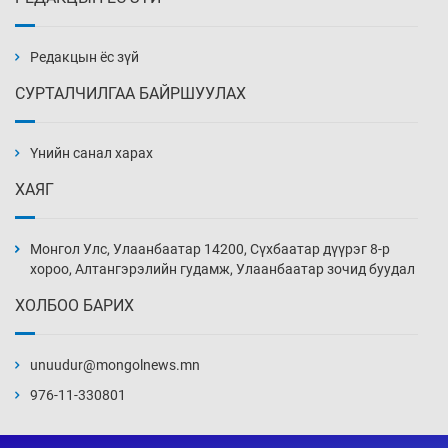
Х.Улам-Өрнөх байр урагшилж, долоод
жагсжээ
13 цаг 13 мин
Редакцын ёс зүй
СУРТАЛЧИЛГАА БАЙРШУУЛАХ
Ж.Лхагвабат өсвөр үеийнхний ДАШТ-ийг
дэнсэлнэ
Үнийн санал харах
13 цаг 43 мин
ХАЯГ
Иран тэсэж үлдсэн ч удаан хугацаанд хүнд
үеийг туулна
Монгол Улс, Улаанбаатар 14200, Сүхбаатар дүүрэг 8-р
14 цаг 13 мин
хороо, Алтангэрэлийн гудамж, Улаанбаатар зочид буудал
ХОЛБОО БАРИХ
Боловсролын зээлийн сангаар гадаадад
суралцагчдын амьжиргааны зардлын
хэмжээг шинэчлэн тогтоох нь
unuudur@mongolnews.mn
14 цаг 43 мин
976-11-330801
Монголын баг Абу Дабид медалийн хур
буулгаж байна