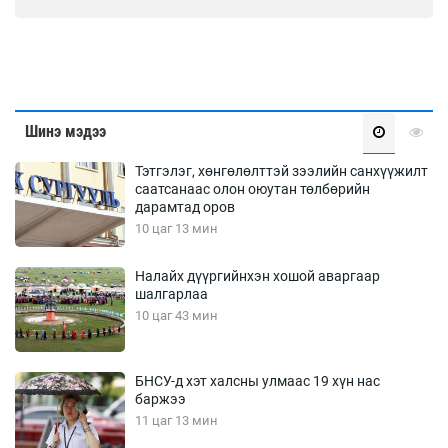
Шинэ мэдээ
Тэтгэлэг, хөнгөлөлттэй зээлийн санхүүжилт
саатсанаас олон оюутан төлбөрийн
дарамтад оров
10 цаг 13 мин
Налайх дүүргийнхэн хошой аваргаар
шалгарлаа
10 цаг 43 мин
БНСУ-д хэт халсны улмаас 19 хүн нас
баржээ
11 цаг 13 мин