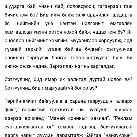
шударга бай, үнэнч бай, боловсрооч, гэгээрээч гэж
бичих юм бэ? Бид ийм байж яаж ардчилал, шударга
ёс, нийгмийн үнэ цэнтэй болгоныг өмгөөлөн
хамгаалсан үнэнч хоточ нохой байж чадах юм бэ? Яг
өнөөдөр нийгмийг хамгийн муухайгаар хордуулж, ард
түмний тархийг угааж байгаа бүлгийг сэтгүүлчид
оройлон тэргүүлж байгаа гэвэл хэтрүүлэг биш. Би
ингэж хэлж чадна. Заргалдах нэг нь заргалдаг.
Сэтгүүлчид бид ямар их авлигад дуртай болоо вэ?
Сэтгүүлчид бид ямар увайгүй болоо вэ?
Төрийн өмчит байгууллага, харьяа газруудын талаарх
факт, баримтыг тэвхийтэл нь цуглуулж ширээн
дээрээ өрчхөөд “Манай сониныг захиал”, “Реклам
сурталчилгаагаа өг” хэмээн тэдгээр байгууллагын
дарга нарыг дуудан дарамталж байгаа “найзуудын”