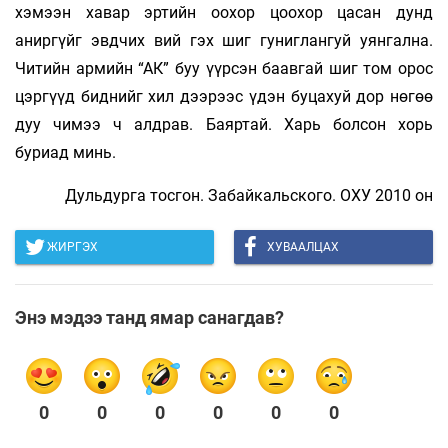
хэмээн хавар эртийн оохор цоохор цасан дунд
аниргүйг эвдчих вий гэх шиг гуниглангуй уянгална.
Читийн армийн “АК” буу үүрсэн баавгай шиг том орос
цэргүүд биднийг хил дээрээс үдэн буцахуй дор нөгөө
дуу чимээ ч алдрав. Баяртай. Харь болсон хорь
буриад минь.
Дульдурга тосгон. Забайкальского. ОХУ 2010 он
ЖИРГЭХ
ХУВААЛЦАХ
Энэ мэдээ танд ямар санагдав?
0
0
0
0
0
0