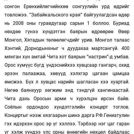
сонгон Ерөнхийлөгчийнхөө сонгуулийн урд өдрийг
товложээ. ”Забайкальского края” байгуулагдсан өдөр
нь 2008 оны гуравдугаар сарын 1 боллоо. Буриад
нөхдөө гүнээ хүндэтгэн баярын өдрөөрөө Өвөр
Монгол, Хятадын төлөөлөгчдийг урив. Монгол талаас
Хэнтий, Дорнодынхныг ч дуудахаа мартсангүй. 400
мянган хүн амтай Чита хот баярын “настрин”-д умбав.
Орос хүмүүс бүгд үндэснийхээ хувцсаар гангарч, охид
эрээн палаажаа, хөвүүд хэлхгэр цагаан цамцаа
өмсжээ. Бүх л хувцас нарийн шагласан хээ хуартай.
Нөгөө баянхуур хөгжим энд тэндгүй хангинаастай.
Чита дахь Оросын арми ч хүрэлцэн ирсэн байв.
Соёлын ордондоо хүндэтгэлийн концерт тоглов.
Концертыг нээж хязгаарын шинэ дарга Р.Ф.Гениатулин
гэх идэрхэн орос эр үг хэллээ. Тэрбээр нэг цаг гаран
үг хэлж үүндээ улс орны өнөөгийн нөхцөл байдлаас