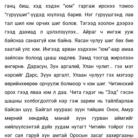
ганц биш, хэд хэдэн “юм” гаргаж ирснээ томоо
“гүрүүшиг”-үүдэд юүлээд барив. Нэг гүрүүшгэнд лав
тал шил юм орчих шиг болов. Тэгээд хоолон дээрээ
гээд дахиад л цэлэлзүүлэх… Айраг ч ингэж ууж
байснаа санахгүй юм байна. Яасан чулуу шиг бөх бие
хаатай улс юм. Ингээд арван хэдхээн “юм”-аар амаа
зайлсан болоод цааш хөдлөв. Замд тосгод жирэлзэн
өнгөрнө. Дарасун, Зун аргалей, Улан чулит… гэх мэт
нэрсийг Дарс, Зүүн аргалт, Улаан чулуут гэх мэтээр
өөрийнхөөрөө орчуулж болмоор ч юм шиг. Читинский
орох гээд яваа юм л даа. Чита гэдэг нь “Зэд” гэсэн
шашны холбогдолтой нэр гэж зарим нь тайлбарлаж
байсан шүү. Байгал нуураас зүүн тийших Онон, Амур
мөрний хөндийд манай зүүн гурван аймгийг
нийлүүлсэнтэй дүйх уудам нутагт Читийн тойрог гэх
нэг сая гаруй хүн амтай Оросын засаг захиргааны