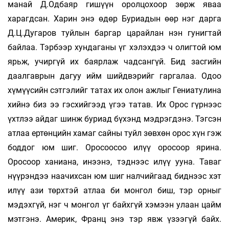
манай Д.Одбаяр гишүүн оролцохоор зөрж яваа
харагдсан. Харин энэ өдөр Буриадын өөр нэг дарга
Д.Ц.Дугаров туйлын баргар царайлан нэн гунигтай
байлаа. Тэрбээр хундаганы үг хэлэхдээ ч олигтой юм
ярьж, учиргүй их баярлаж чадсангүй. Бид засгийн
даалгаврын дагуу ийм шийдвэрийг гаргалаа. Одоо
хүмүүсийн сэтгэлийг татах их олон ажлыг Гениатулина
хийнэ биз ээ гэсхийгээд үгээ татав. Их Орос гүрнээс
үхтлээ айдаг шинж буриад бүхэнд мэдрэгдэнэ. Тэгсэн
атлаа ертөнцийн хамаг сайны туйл зөвхөн орос хүн гэж
боддог юм шиг. Оросоосоо илүү оросоор ярина.
Оросоор ханиана, инээнэ, тэднээс илүү ууна. Таваг
нүүрэндээ наачихсан юм шиг налчийгаад биднээс хэт
илүү ази төрхтэй атлаа би монгол биш, тэр орныг
мэдэхгүй, нэг ч монгол үг байхгүй хэмээн улаан цайм
мэтгэнэ. Америк, Франц энэ тэр явж үзээгүй байх.