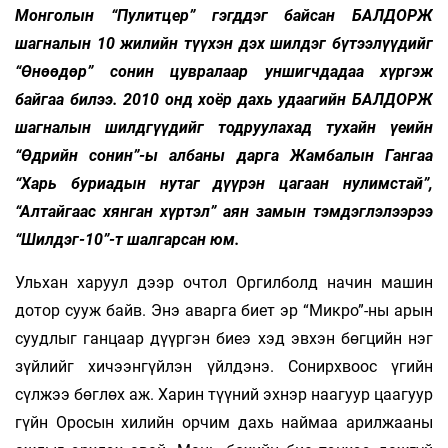
Монголын “Пулитцер” гэгддэг байсан БАЛДОРЖ
шагналын 10 жилийн түүхэн дэх шилдэг бүтээлүүдийг
“Өнөөдөр” сонин цувралаар уншигчдадаа хүргэж
байгаа билээ. 2010 онд хоёр дахь удаагийн БАЛДОРЖ
шагналын шилдгүүдийг тодруулахад тухайн үеийн
“Өдрийн сонин”-ы албаны дарга Жамбалын Гангаа
“Харь буриадын нутаг дүүрэн цагаан нулимстай”,
“Алтайгаас хянган хүртэл” аян замын тэмдэглэлээрээ
“Шилдэг-10”-т шалгарсан юм.
Ульхан харуул дээр очтол Оргилболд начин машин
дотор сууж байв. Энэ аварга биет эр “Микро”-ны арын
суудлыг ганцаар дүүргэн биеэ хэд эвхэн бөгцийн нэг
зүйлийг хичээнгүйлэн үйлдэнэ. Сонирхвоос үгийн
сүлжээ бөглөх аж. Харин түүний эхнэр наагуур цаагуур
гүйн Оросын хилийн орчим дахь наймаа арилжааны