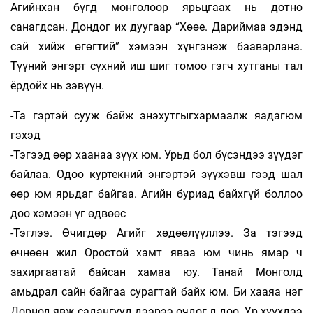
Агийнхан бүгд монголоор ярьцгаах нь дотно
санагдсан. Дондог их дуугаар “Хөөе. Дариймаа эдэнд
сай хийж өгөгтий” хэмээн хүнгэнэж бааварлана.
Түүний энгэрт сүхний иш шиг томоо гэгч хутганы тал
ёрдойх нь зэвүүн.
-Та гэртэй сууж байж энэхутгыгхармаалж яадагюм
гэхэд
-Тэгээд өөр хаанаа зүүх юм. Урьд бол бүсэндээ зүүдэг
байлаа. Одоо куртекний энгэртэй зүүхэвш гээд шал
өөр юм ярьдаг байгаа. Агийн буриад байхгүй боллоо
доо хэмээн үг өдвөөс
-Тэглээ. Өчигдөр Агийг хөдөөлүүллээ. За тэгээд
өчнөөн жил Оростой хамт яваа юм чинь ямар ч
захиргаатай байсан хамаа юу. Танай Монголд
амьдрал сайн байгаа сурагтай байх юм. Би хааяа нэг
Дорнод явж садангууд дээрээ очдог л доо. Үр хүүхдээ