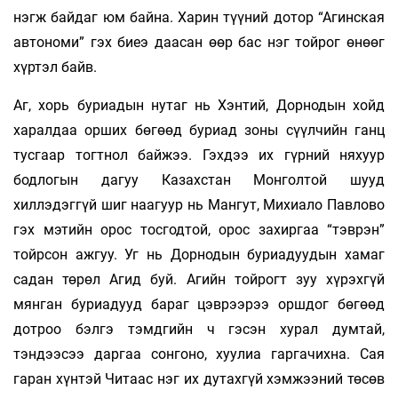
нэгж байдаг юм байна. Харин түүний дотор “Агинская
автономи” гэх биеэ даасан өөр бас нэг тойрог өнөөг
хүртэл байв.
Аг, хорь буриадын нутаг нь Хэнтий, Дорнодын хойд
харалдаа орших бөгөөд буриад зоны сүүлчийн ганц
тусгаар тогтнол байжээ. Гэхдээ их гүрний няхуур
бодлогын дагуу Казахстан Монголтой шууд
хиллэдэггүй шиг наагуур нь Мангут, Михиало Павлово
гэх мэтийн орос тосгодтой, орос захиргаа “тэврэн”
тойрсон ажгуу. Уг нь Дорнодын буриадуудын хамаг
садан төрөл Агид буй. Агийн тойрогт зуу хүрэхгүй
мянган буриадууд бараг цэврээрээ оршдог бөгөөд
дотроо бэлгэ тэмдгийн ч гэсэн хурал думтай,
тэндээсээ даргаа сонгоно, хуулиа гаргачихна. Сая
гаран хүнтэй Читаас нэг их дутахгүй хэмжээний төсөв