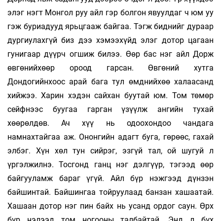
элэг нэгт Монгол руу айл гэр болгон явуулдаг ч юм уу
гэж буриадууд ярьцгааж байгаа. Тэгж биднийг дураар
дургиулахгүй биз дээ хэмээхүйд элэг дотор цагаан
гунигаар дүүрч огшиж билээ. Өөр бас нэг айл Дорж
өвгөнийхөөр ороод гарсан. Өвгөний хутга
Дондогийнхоос арай бага тул өмднийхөө халаасанд
хийжээ. Харин хэдэн сайхан буутай юм. Том төмөр
сейфнээс буугаа гарган үзүүлж ангийн тухай
хөөрөлдөв. Ач хүү нь одоохондоо чандага
намнахтайгаа аж. Ононгийн адагт буга, гөрөөс, гахай
элбэг. Хүн хөл тун сийрэг, эзгүй тал, ой шугуй л
үргэлжилнэ. Тосгонд ганц нэг дэлгүүр, тэгээд өөр
байгууламж бараг үгүй. Айл бүр нэжгээд дүнзэн
байшинтай. Байшингаа тойруулаад банзан хашаатай.
Хашаан дотор нэг пин байх нь усанд ордог саун. Өрх
бүр нэлээд том ногооны талбайтай. Энд л бүх