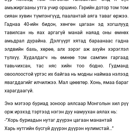
амьжиргааны утга учир оршино. Гэрийн дотор том том
сияан хувин түмпэнгүүд, паалантай аяга таваг өржээ.
Гаднаа 40-ийн бидон, хөнгөн цагаан эд хогшлууд
тавилсан нь яах аргагүй манай наяад оны өмнөх
амьдрал дурайна. Дэлгүүрт хятад бараанаас гадна
элдвийн бахь, хөрөө, алх зэрэг аж ахуйн хэрэглэл
түлхүү. Худалдагч нь өмнөө том сампин гаргаад
тавьчихсан, тас няс хийн тоо бодно. Гудманд
овоолоостой үртэс их байгаа нь модны наймаа нэлээд
явагддагийг илчилжээ. Мал цөөвтөр. Хонь, ямаа бараг
харагдаагүй.
Энэ мэтээр буриад зоноор аялсаар Монголын хил рүү
орж ирэхэд тэртээд нэгэн дуу намуухан аялах нь:
-“Хорь буриадын нутаг дүүрэн цагаан манантай
Харь нутгийн бүсгүй дүүрэн дүүрэн нулимстай…”