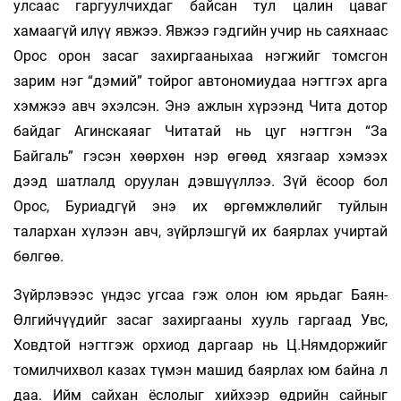
улсаас гаргуулчихдаг байсан тул цалин цаваг
хамаагүй илүү явжээ. Явжээ гэдгийн учир нь саяхнаас
Орос орон засаг захиргааныхаа нэгжийг томсгон
зарим нэг “дэмий” тойрог автономиудаа нэгтгэх арга
хэмжээ авч эхэлсэн. Энэ ажлын хүрээнд Чита дотор
байдаг Агинскаяаг Читатай нь цуг нэгтгэн “За
Байгаль” гэсэн хөөрхөн нэр өгөөд хязгаар хэмээх
дээд шатлалд оруулан дэвшүүллээ. Зүй ёсоор бол
Орос, Буриадгүй энэ их өргөмжлөлийг туйлын
талархан хүлээн авч, зүйрлэшгүй их баярлах учиртай
бөлгөө.
Зүйрлэвээс үндэс угсаа гэж олон юм ярьдаг Баян-
Өлгийчүүдийг засаг захиргааны хууль гаргаад Увс,
Ховдтой нэгтгэж орхиод даргаар нь Ц.Нямдоржийг
томилчихвол казах түмэн машид баярлах юм байна л
даа. Ийм сайхан ёслолыг хийхээр өдрийн сайныг