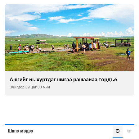
Ашгийг нь хүртдэг шигээ рашаанаа тордъё
Өчигдөр 09 цаг 00 мин
Шинэ мэдээ