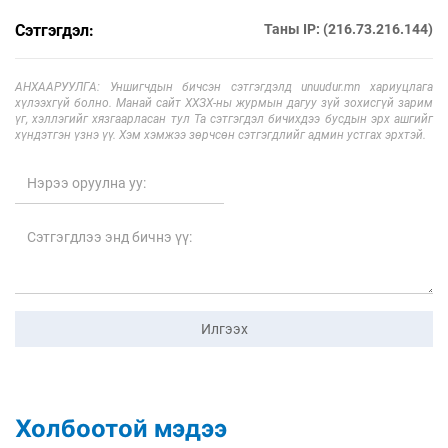
Сэтгэгдэл:
Таны IP: (216.73.216.144)
АНХААРУУЛГА: Уншигчдын бичсэн сэтгэгдэлд unuudur.mn хариуцлага
хүлээхгүй болно. Манай сайт ХХЗХ-ны журмын дагуу зүй зохисгүй зарим
үг, хэллэгийг хязгаарласан тул Та сэтгэгдэл бичихдээ бусдын эрх ашгийг
хүндэтгэн үзнэ үү. Хэм хэмжээ зөрчсөн сэтгэгдлийг админ устгах эрхтэй.
Илгээх
Холбоотой мэдээ