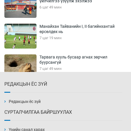
үйлчилгээ үзүүлж эхэлжээ
6 цаг 49 мин
Манайхан Тайванийн I, II багийнхантай
өрсөлдөх нь
7 цаг 19 мин
Тарвага хууль бусаар агнах зөрчил
буурсангүй
7 цаг 49 мин
РЕДАКЦЫН ЁС ЗҮЙ
Х.Улам-Өрнөх байр урагшилж, долоод
жагсжээ
8 цаг 19 мин
Редакцын ёс зүй
СУРТАЛЧИЛГАА БАЙРШУУЛАХ
Ж.Лхагвабат өсвөр үеийнхний ДАШТ-ийг
дэнсэлнэ
Үнийн санал харах
8 цаг 49 мин