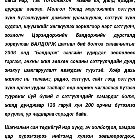
багш нар, “гал тогооныхон” маань ил, далд ярьдаг,
дурсдаг хэвээр. Монгол Улсад мэргэжлийн сэтгүүл
зүйн бүтээлүүдийг дэмжин урамшуулах, сэтгүүл зүйн
судлал, шүүмжийг хөгжүүлэх зорилгоор нэрт сэтгүүлч,
зохиолч Цэрэндоржийн Балдоржийн дурсгалд
зориулсан БАЛДОРЖ шагнал бий болгох санаачилгыг
2008 онд “Балдорж” сангийн удирдах зөвлөлөөс
гаргаж, анхны жил зөвхөн сонины сэтгүүлчдийн дунд
энэхүү шалгаруулалт явагдсан түүхтэй. Хоёр дахь
жилээс нь телевиз, радио, сэтгүүл, сайт гээд сэтгүүл
зүйн өргөн уудам талбарт өөр өөрийн чиглэлээр бүтээн
туурвиж буй бүхий л сэтгүүлчдийг хамардаг болж,
жилд дунджаар 120 гаруй хүн 200 орчим бүтээлээ
ирүүлэн, ур чадвараа сорьдог байв.
Шагналын сан төдийгүй нэр хүнд, ач холбогдол, хамрах
цар хүрээгээрээ нийгэмд хүлээн зөвшөөрөгдөж,