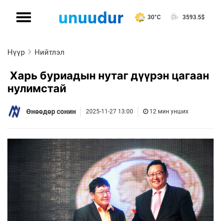
30°C
3593.5
$
Нүүр
Нийтлэл
Харь буриадын нутаг дүүрэн цагаан
нулимстай
Өнөөдөр сонин
2025-11-27 13:00
12 мин унших