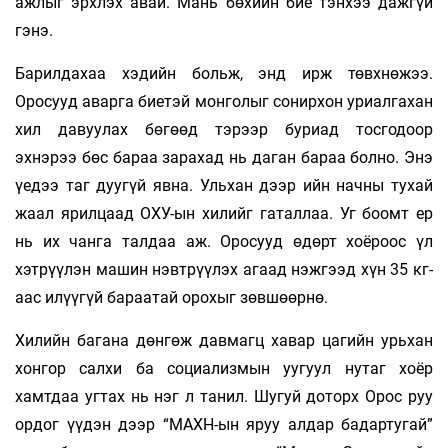
ажлыг эрхлэх авай. Мань бөхийн бие тэнхээ дажгүй
гэнэ.
Барилдахаа хэдийн больж, энд ирж төвхнөжээ.
Оросууд аварга биетэй монголыг сонирхон уриалгахан
хил давуулах бөгөөд тэрээр буриад тосгодоор
эхнэрээ бөс бараа зарахад нь даган бараа болно. Энэ
үедээ таг дуугүй явна. Ульхан дээр ийн начны тухай
жаал ярилцаад ОХУ-ын хилийг гаталлаа. Уг боомт ер
нь их чанга талдаа аж. Оросууд өдөрт хоёроос үл
хэтрүүлэн машин нэвтрүүлэх агаад нэжгээд хүн 35 кг-
аас илүүгүй бараатай орохыг зөвшөөрнө.
Хилийн багана дөнгөж давмагц хавар цагийн урьхан
хонгор салхи ба социализмын уугуул нутаг хоёр
хамтдаа угтах нь нэг л танил. Шугуй доторх Орос руу
ордог үүдэн дээр “МАХН-ын яруу алдар бадартугай”