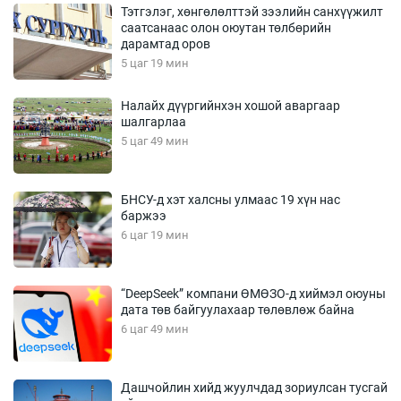
Тэтгэлэг, хөнгөлөлттэй зээлийн санхүүжилт
саатсанаас олон оюутан төлбөрийн
дарамтад оров
5 цаг 19 мин
Налайх дүүргийнхэн хошой аваргаар
шалгарлаа
5 цаг 49 мин
БНСУ-д хэт халсны улмаас 19 хүн нас
баржээ
6 цаг 19 мин
“DeepSeek” компани ӨМӨЗО-д хиймэл оюуны
дата төв байгуулахаар төлөвлөж байна
6 цаг 49 мин
Дашчойлин хийд жуулчдад зориулсан тусгай