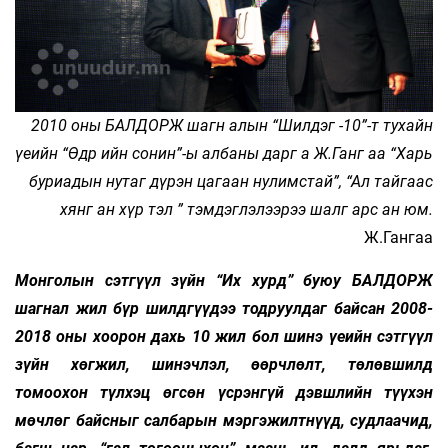
2010 оны БАЛДОРЖ шагн алын “Шилдэг -10”-т тухайн
үеийн “Өдр ийн сонин”-ы албаны дарг а Ж.Ганг аа “Харь
буриадын нутаг дүрэн цагаан нулимстай”, “Ал тайгаас
хянг ан хүр тэл ” тэмдэглэлээрээ шалг арс ан юм.
Ж.Гангаа
Монголын сэтгүүл зүйн “Их хурд” буюу БАЛДОРЖ
шагнал жил бүр шилдгүүдээ тодруулдаг байсан 2008-
2018 оны хоорон дахь 10 жил бол шинэ үеийн сэтгүүл
зүйн хөгжил, шинэчлэл, өөрчлөлт, төлөвшилд
томоохон түлхэц өгсөн үсрэнгүй дэвшлийн түүхэн
мөчлөг байсныг салбарын мэргэжилтнүүд, судлаачид,