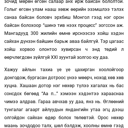
зочид мөрөн өгсөн салаар анх ирж байсан бололтой.
Голыг өгсөн улам нааш хөвж өөрийн эзэмшлээ тэлэх
санаа байсан боловч эрхбиш Монгол гээд нэг орон
байсан болохоор “шинэ тив нээх процесс” зогссон аж.
Мангадууд 300 жилийн өмнө ирснээсээ хойш хэдэн
сайхан дүнзэн байшин барьж аваа байлгүй. Тэр цагаас
хойш хорвоо олонтоо хувирсан ч энд төдий л
өөрчлөгдсөн зүйлгүй ХХI зуунтай золгоо юу даа.
Хажуу айлын тахиа үе үе цахирган хоолойгоор
донгодож, бургасан дотроос үнээ мөөрч, ноход хөв хөв
хуцна. Хашаан дотор нэг нөхөр түлээ хагалах нь бас
сонсдох бөгөөд “Аа п…” хэмээн хэдэнтээ харааснаа
чимээ алдрав. Гараа авчхав уу даа, янз нь. Өглөөний
тунгалаг агаарт айлуудын яндангийн утаа эгц дээш
олгойдон сайхан өдөр болох төлөвтэй. Орос нөхөр
маань зочдодоо талх, шөл бэлдэж, хоолны өмнө гээд