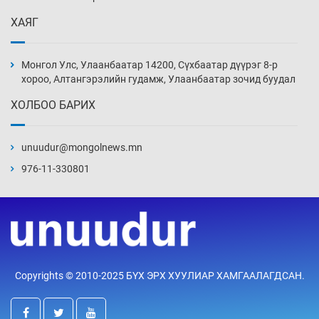
ХАЯГ
Иран тэсэж үлдсэн ч удаан хугацаанд хүнд
үеийг туулна
Монгол Улс, Улаанбаатар 14200, Сүхбаатар дүүрэг 8-р
9 цаг 19 мин
хороо, Алтангэрэлийн гудамж, Улаанбаатар зочид буудал
ХОЛБОО БАРИХ
Боловсролын зээлийн сангаар гадаадад
суралцагчдын амьжиргааны зардлын
хэмжээг шинэчлэн тогтоох нь
unuudur@mongolnews.mn
9 цаг 49 мин
976-11-330801
Монголын баг Абу Дабид медалийн хур
буулгаж байна
10 цаг 19 мин
Б.Учрал, Ё.Пүрэвдаш нар Азийн АШТ-д
Copyrights © 2010-2025 БҮХ ЭРХ ХУУЛИАР ХАМГААЛАГДСАН.
мөнгө, хүрэл медаль хүртэв
10 цаг 46 мин