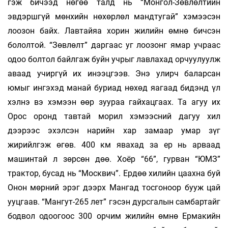
гэж бичээд нөгөө талд нь “Монгол-Зөвлөлтийн
эвдэршгүй мөнхийн нөхөрлөл мандтугай” хэмээсэн
лоозон байх. Лавтайяа хорин жилийн өмнө бичсэн
бололтой. “Зөвлөлт” даргаас уг лоозонг ямар учраас
одоо болтол байлгаж буйн учрыг лавлахад орчуулуулж
аваад учиргүй их инээцгээв. Энэ улирч баларсан
юмыг ингэхэд манай буриад нөхөд яагаад бидэнд үл
хэлнэ вэ хэмээн өөр зуураа гайхацгаах. Та агуу их
Орос оронд тавтай морил хэмээсний дагуу хил
дээрээс эхэлсэн нарийн хар замаар умар зүг
жирийлгэж өгөв. 400 км явахад за ер нь арваад
машинтай л зөрсөн дөө. Хоёр “66”, гурван “ЮМЗ”
трактор, бусад нь “Москвич”. Ердөө хилийн цаахна буй
Онон мөрний эрэг дээрх Мангад тосгоноор бууж цай
ууцгаав. “Мангут-265 лет” гэсэн дурсгалын самбартайг
бодвол одоогоос 300 орчим жилийн өмнө Ермакийн