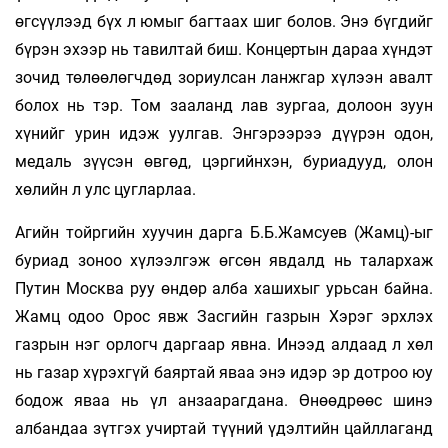
өгсүүлээд бүх л юмыг багтаах шиг болов. Энэ бүгдийг
бүрэн эхээр нь тавилтай биш. Концертын дараа хүндэт
зочид төлөөлөгчдөд зориулсан ланжгар хүлээн авалт
болох нь тэр. Том зааланд лав зургаа, долоон зуун
хүнийг урин идэж уулгав. Энгэрээрээ дүүрэн одон,
медаль зүүсэн өвгөд, цэргийнхэн, буриадууд, олон
хөлийн л улс цугларлаа.
Агийн тойргийн хуучин дарга Б.Б.Жамсуев (Жамц)-ыг
буриад зоноо хүлээлгэж өгсөн явдалд нь талархаж
Путин Москва руу өндөр алба хашихыг урьсан байна.
Жамц одоо Орос явж Засгийн газрын Хэрэг эрхлэх
газрын нэг орлогч даргаар явна. Инээд алдаад л хөл
нь газар хүрэхгүй баяртай яваа энэ идэр эр дотроо юу
бодож яваа нь үл анзаарагдана. Өнөөдрөөс шинэ
албандаа зүтгэх учиртай түүний үдэлтийн цайллаганд