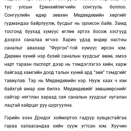
тус улсын Ерөнхийлөгчийн сонгууль боллоо.
Сонгуулийн өдөр зөвхөн Медведевийн хөргийг
гудмандаа байрлуулж, бусдыг нь орхисон байв. Замд
тосгонд буухад хүмүүс өглөө эртээ босож хэсгүүд
дээрээ саналаа өгчээ. Харин үдэд өндөр настны
саналыг авахаар “Фургон”-той хүмүүс ирсэн юм.
Дөрвөн хүний нэр бүхий саналын хуудсыг өвөө, эмээ
нарт тараан паспорт дээр нь тэмдэглэгээ хийн, харж
байгаад хамгийн доод талын хүний ард “зөв” тэмдгийг
тавиулав. Тэр нь Медведевийн нэр. Нууж хаах ч юм
байхгүй амар юм билээ. Медведевийг зөвшөөрснийг
сайтар нягтлан хараад сая саналын хуудсыг нугалан
лацтай хайрцаг руу шургуулна.
Гэрийн эзэн Дондог хоймортоо гадуур хувцастайгаа
гараа халаасандаа хийн сууж угтсан юм. Хуучин