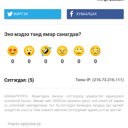
ЖИРГЭХ
ХУВААЛЦАХ
Энэ мэдээ танд ямар санагдав?
0
0
0
0
0
0
Сэтгэгдэл: (5)
Таны IP: (216.73.216.111)
АНХААРУУЛГА: Уншигчдын бичсэн сэтгэгдэлд unuudur.mn хариуцлага
хүлээхгүй болно. Манай сайт ХХЗХ-ны журмын дагуу зүй зохисгүй зарим
үг, хэллэгийг хязгаарласан тул Та сэтгэгдэл бичихдээ бусдын эрх ашгийг
хүндэтгэн үзнэ үү. Хэм хэмжээ зөрчсөн сэтгэгдлийг админ устгах эрхтэй.