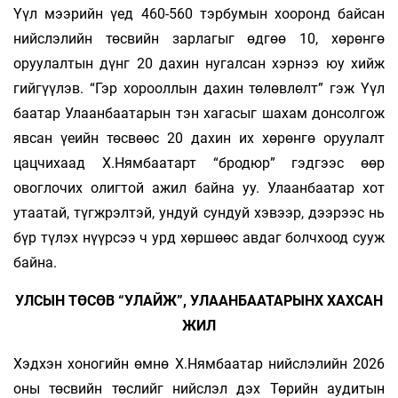
Үүл мээрийн үед 460-560 тэрбумын хооронд байсан
нийслэлийн төсвийн зарлагыг өдгөө 10, хөрөнгө
оруулалтын дүнг 20 дахин нугалсан хэрнээ юу хийж
гийгүүлэв. “Гэр хорооллын дахин төлөвлөлт” гэж Үүл
баатар Улаанбаатарын тэн хагасыг шахам донсолгож
явсан үеийн төсвөөс 20 дахин их хөрөнгө оруулалт
цацчихаад Х.Нямбаатарт “бродюр” гэдгээс өөр
овоглочих олигтой ажил байна уу. Улаанбаатар хот
утаатай, түгжрэлтэй, ундуй сундуй хэвээр, дээрээс нь
бүр түлэх нүүрсээ ч урд хөршөөс авдаг болчхоод сууж
байна.
УЛСЫН ТӨСӨВ “УЛАЙЖ”, УЛААНБААТАРЫНХ ХАХСАН
ЖИЛ
Хэдхэн хоногийн өмнө Х.Нямбаатар нийслэлийн 2026
оны төсвийн төслийг нийслэл дэх Төрийн аудитын