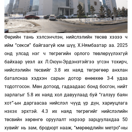
Өөрийн тань хэлсэнчлэн, нийслэлийн төсөв хэзээ ч
ийм “секси” байгаагүй юм шүү, Х.Нямбаатар аа. 2025
онд улсад нэг ч төгрөгийн орлого төвлөрүүлэхгүй
байхаар үеэл ах Л.Оюун-Эрдэнэтэйгээ үгсэн тохирч,
нийслэлийн төсвийг 3.8 их наяд төгрөгөөр анхлан
баталснаа хэдхэн сарын дотор өнөөхөө 3-4 удаа
тодотгосон. Мөн дотоод, гадаадаас бонд босгон, нийт
зарлагыг 5.8 их наяд хол давуулаад буй “галзуу баян
хот”-ын даргаасаа нийслэл­ чүүд үр дүн, хариуцлага
нэхэх эрхтэй. 4.3 их наяд төгрөгийг нийслэлийн
төсвийн хөрөнгө оруулалт нэрээр зарцуулахдаа 50
хувийг нь зам, бродюрт нааж, “мөрөөдлийн метро”-ны