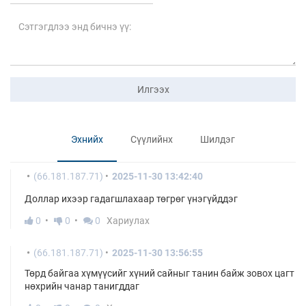
Илгээх
Эхнийх
Сүүлийнх
Шилдэг
(66.181.187.71)
2025-11-30 13:42:40
Доллар ихээр гадагшлахаар төгрөг үнэгүйддэг
0
0
0
Хариулах
(66.181.187.71)
2025-11-30 13:56:55
Төрд байгаа хүмүүсийг хүний сайныг танин байж зовох цагт
нөхрийн чанар танигддаг