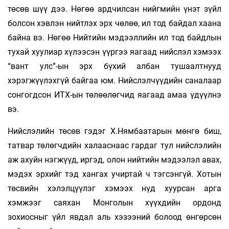
төсөв шүү дээ. Нөгөө ардчилсан нийгмийн үнэт зүйл
болсон хэвлэн нийтлэх эрх чөлөө, ил тод байдал хаана
байна вэ. Нөгөө Нийтийн мэдээллийн ил тод байдлын
тухай хуулиар хүлээсэн үүргээ яагаад нийслэл хэмээх
“вант улс”-ын эрх бүхий албан тушаалтнууд
хэрэгжүүлэхгүй байгаа юм. Нийслэлчүүдийн саналаар
сонгогдсон ИТХ-ын төлөөлөгчид яагаад амаа үдүүлнэ
вэ.
Нийслэлийн төсөв гэдэг Х.Нямбаатарын мөнгө биш,
татвар төлөгчдийн халааснаас гардаг тул нийслэлийн
аж ахуйн нэгжүүд, иргэд, олон нийтийн мэдээлэл авах,
мэдэх эрхийг тэд хангах учиртай ч тэгсэнгүй. Хотын
төсвийн хэлэлцүүлэг хэмээх нүд хуурсан арга
хэмжээг саяхан Монголын хүүхдийн ордонд
зохиосныг үйл явдал аль хэзээний болоод өнгөрсөн