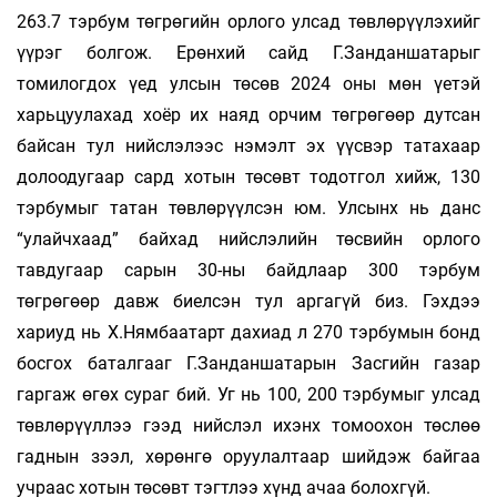
263.7 тэрбум төгрөгийн орлого улсад төвлөрүүлэхийг
үүрэг болгож. Ерөнхий сайд Г.Занданшатарыг
томилогдох үед улсын төсөв 2024 оны мөн үетэй
харьцуулахад хоёр их наяд орчим төгрөгөөр дутсан
байсан тул нийслэлээс нэмэлт эх үүсвэр татахаар
долоодугаар сард хотын төсөвт тодотгол хийж, 130
тэрбумыг татан төвлөрүүлсэн юм. Улсынх нь данс
“улайчхаад” байхад нийслэлийн төсвийн орлого
тавдугаар сарын 30-ны байдлаар 300 тэрбум
төгрөгөөр давж биелсэн тул аргагүй биз. Гэхдээ
хариуд нь Х.Нямбаатарт дахиад л 270 тэрбумын бонд
босгох баталгааг Г.Занданшатарын Засгийн газар
гаргаж өгөх сураг бий. Уг нь 100, 200 тэрбумыг улсад
төвлөрүүллээ гээд нийслэл ихэнх томоохон төслөө
гаднын зээл, хөрөнгө оруулалтаар шийдэж байгаа
учраас хотын төсөвт тэгтлээ хүнд ачаа болохгүй.