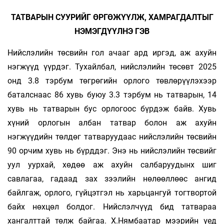
ТАТВАРЫН СУУРИЙГ ӨРГӨЖҮҮЛЖ, ХАМРАГДАЛТЫГ
НЭМЭГДҮҮЛНЭ ГЭВ
Нийслэлийн төсвийн гол ачааг ард иргэд, аж ахуйн
нэгжүүд үүрдэг. Тухайлбал, нийслэлийн төсөвт 2025
онд 3.8 тэрбум төгрөгийн орлого төвлөрүүлэхээр
баталснаас 86 хувь буюу 3.3 тэрбум нь татварын, 14
хувь нь татварын бус орлогоос бүрдэж байв. Хувь
хүний орлогын албан татвар болон аж ахуйн
нэгжүүдийн төлдөг татваруудаас нийслэлийн төсвийн
90 орчим хувь нь бүрддэг. Энэ нь нийслэлийн төсвийг
уул уурхай, хөдөө аж ахуйн салбаруудынх шиг
савлагаа, гадаад зах зээлийн нөлөөллөөс ангид
байлгаж, орлого, гүйцэтгэл нь харьцангуй тогтвортой
байх нөхцөл болдог. Нийслэлчүүд бид татвараа
хангалттай төлж байгаа. Х.Нямбаатар мээрийн үед