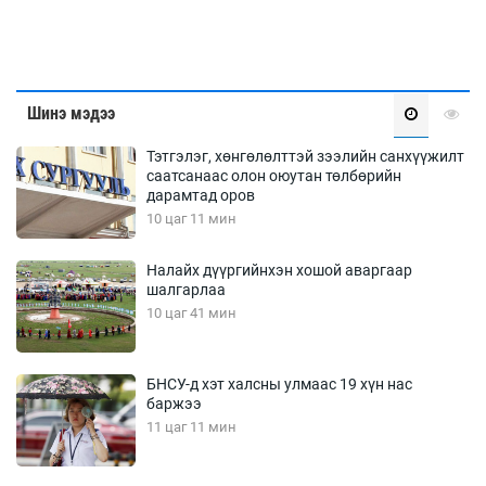
Шинэ мэдээ
Тэтгэлэг, хөнгөлөлттэй зээлийн санхүүжилт
саатсанаас олон оюутан төлбөрийн
дарамтад оров
10 цаг 11 мин
Налайх дүүргийнхэн хошой аваргаар
шалгарлаа
10 цаг 41 мин
БНСУ-д хэт халсны улмаас 19 хүн нас
баржээ
11 цаг 11 мин