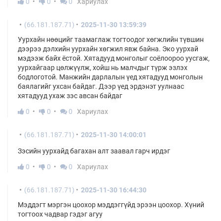
0
0
0
Хариулах
(66.181.187.71)
2025-11-30 13:59:39
Уурхайн нөөцийг таамаглаж тогтоодог хөгжлийн түвшин
дээрээ дэлхийн уурхайн хөгжил явж байна. Эко уурхай
мэдээж байх ёстой. Хятадууд монголыг соёлоороо уусгаж,
уурхайгаар цөлжүүлж, хойш нь малчдыг түрж эзлэх
бодлоготой. Манжийн дарлалын үед хятадууд монголын
баялагийг ухсан байдаг. Дээр үед эрдэнэт уулнаас
хятадууд ухаж зэс авсан байдаг
0
0
0
Хариулах
(66.181.187.71)
2025-11-30 14:00:01
Зэсийн уурхайд багахан алт заавал гарч ирдэг
0
0
0
Хариулах
(66.181.187.71)
2025-11-30 16:44:30
Мэддэгт мэргэн цоохор мэддэггүйд эрээн цоохор. Хүний
тогтоох чадвар гэдэг агуу