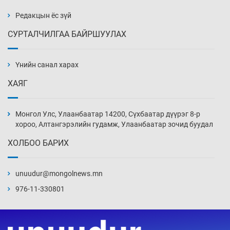
жагсжээ
13 цаг 11 мин
Редакцын ёс зүй
СУРТАЛЧИЛГАА БАЙРШУУЛАХ
Ж.Лхагвабат өсвөр үеийнхний ДАШТ-ийг
дэнсэлнэ
Үнийн санал харах
13 цаг 41 мин
ХАЯГ
Иран тэсэж үлдсэн ч удаан хугацаанд хүнд
үеийг туулна
Монгол Улс, Улаанбаатар 14200, Сүхбаатар дүүрэг 8-р
14 цаг 11 мин
хороо, Алтангэрэлийн гудамж, Улаанбаатар зочид буудал
ХОЛБОО БАРИХ
Боловсролын зээлийн сангаар гадаадад
суралцагчдын амьжиргааны зардлын
хэмжээг шинэчлэн тогтоох нь
unuudur@mongolnews.mn
14 цаг 41 мин
976-11-330801
Монголын баг Абу Дабид медалийн хур
буулгаж байна
15 цаг 11 мин