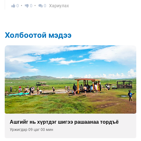
0
0
0
Хариулах
Холбоотой мэдээ
Ашгийг нь хүртдэг шигээ рашаанаа тордъё
Уржигдар 09 цаг 00 мин