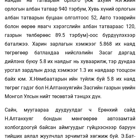
наядыг нь татварын орлого (Аж ахуйн нэгжийн
орлогын албан татвар 940 тэрбум, Хувь хүний орлогын
албан татварын буцаан олголтоос 52, Авто тээврийн
болон өөрөө явагч хэрэгслийн албан татвараас 120,
газрын төлбөрөөс 89.5 тэрбум)-оос бүрдүүлэхээр
баталжээ. Харин зарлагын хэмжээг 5.868 их наяд
төгрөгөөр батлахдаа нийслэлийн Засаг даргад
дийлэнх буюу 5.8 их наядыг нь хуваарилж, тэр дундаа
урсгал зардлын дээд хэмжээг 1.3 их наядаар тооцсон
байх юм. Х.Нямбаатарын ийн туйлж буй 5.8 их наяд
төгрөг гэдэг бол Н.Алтанхуягийн Засгийн газрын үеийн
Монгол Улсын нийт төсөвтэй тэнцэх дүн.
Сайн, муугаараа дуудуулдаг ч Ерөнхий сайд
Н.Алтанхуяг бондын мөнгөөрөө автозамтай
холбогдоогүй байсан аймгуудыг гүйцээснээр баруун
тийших аялал жуулчлал эрчимтэй хөгжиж буй. Э.Бат-