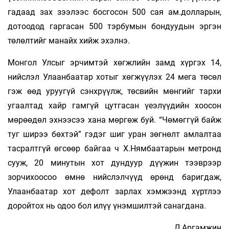
гадаад зах зээлээс босгосон 500 сая ам.дол­­­­ла­рын,
дотоодод гаргасан 500 тэрбумын бондуудын эргэн
төлөлтийг манайх хийж эхэлнэ.
Монгол Улсыг эрчимтэй хөгжлийн замд хүргэх 14,
нийслэл Улаанбаатар хотыг хөгжүүлэх 24 мега төсөл
гэж өөд уруугүй сэнхрүүлж, төсвийн мөнгийг тархи
угаалтад хайр гамгүй цутгасан үеэлүүдийн хоосон
мөрөөдөл эхнээсээ хана мөргөж буй. “Чөмөггүй байж
туг ширээ бөхтэй” гэдэг шиг уран зөгнөлт амлалтаа
тасралтгүй өгсөөр байгаа ч Х.Нямбаатарын метронд
сууж, 20 минутын хот дундуур дүүжин тээврээр
зорчихоосоо өмнө нийслэлчүүд өрөнд баригдаж,
Улаанбаатар хот дефолт зарлах хэмжээнд хүртлээ
доройтох нь одоо бол илүү үнэмшилтэй санагдана.
Л.Аргамжин