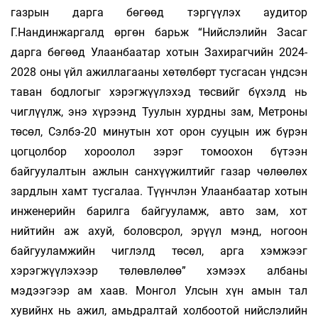
газрын дарга бөгөөд тэргүүлэх аудитор
Г.Нандинжаргалд өргөн барьж “Нийслэлийн Засаг
дарга бөгөөд Улаанбаатар хотын Захирагчийн 2024-
2028 оны үйл ажиллагааны хөтөлбөрт тусгасан үндсэн
таван бодлогыг хэрэгжүүлэхэд төсвийг бүхэлд нь
чиглүүлж, энэ хүрээнд Туулын хурдны зам, Метроны
төсөл, Сэлбэ-20 минутын хот орон сууцын иж бүрэн
цогцолбор хороолол зэрэг томоохон бүтээн
байгуулалтын ажлын санхүүжилтийг газар чөлөөлөх
зардлын хамт тусгалаа. Түүнчлэн Улаанбаатар хотын
инженерийн барилга байгууламж, авто зам, хот
нийтийн аж ахуй, боловсрол, эрүүл мэнд, ногоон
байгууламжийн чиглэлд төсөл, арга хэмжээг
хэрэгжүүлэхээр төлөвлөлөө” хэмээх албаны
мэдээгээр ам хаав. Монгол Улсын хүн амын тал
хувийнх нь ажил, амьдралтай холбоотой нийслэлийн