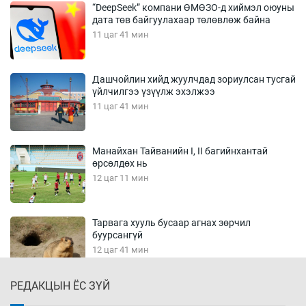
“DeepSeek” компани ӨМӨЗО-д хиймэл оюуны
дата төв байгуулахаар төлөвлөж байна
11 цаг 41 мин
Дашчойлин хийд жуулчдад зориулсан тусгай
үйлчилгээ үзүүлж эхэлжээ
11 цаг 41 мин
Манайхан Тайванийн I, II багийнхантай
өрсөлдөх нь
12 цаг 11 мин
Тарвага хууль бусаар агнах зөрчил
буурсангүй
12 цаг 41 мин
РЕДАКЦЫН ЁС ЗҮЙ
Х.Улам-Өрнөх байр урагшилж, долоод