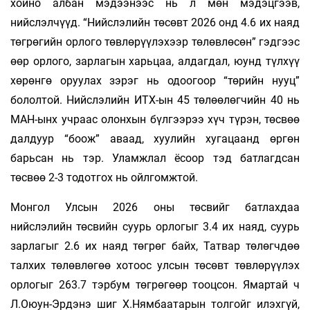
хойно албан мэдээнээс нь л мөн мэдэцгээв,
нийслэлчүүд. “Нийслэлийн төсөвт 2026 онд 4.6 их наяд
төгрөгийн орлого төвлөрүүлэхээр төлөвлөсөн” гэдгээс
өөр орлого, зарлагын харьцаа, алдагдал, юунд түлхүү
хөрөнгө оруулах зэрэг нь одоогоор “төрийн нууц”
бололтой. Нийслэлийн ИТХ-ын 45 төлөөлөгчийн 40 нь
МАН-ынх учраас олонхын бүлгээрээ хүч түрэн, төсвөө
далдуур “боож” аваад, хуулийн хугацаанд өргөн
барьсан нь тэр. Уламжлал ёсоор тэд батлагдсан
төсвөө 2-3 тодотгох нь ойлгомжтой.
Монгол Улсын 2026 оны төсвийг батлахдаа
нийслэлийн төсвийн суурь орлогыг 3.4 их наяд, суурь
зарлагыг 2.6 их наяд төгрөг байх, Татвар төлөгчдөө
талхих төлөвлөгөө хотоос улсын төсөвт төвлөрүүлэх
орлогыг 263.7 тэрбум төгрөгөөр тооцсон. Ямартай ч
Л.Оюун-Эрдэнэ шиг Х.Нямбаатарын толгойг илэхгүй,