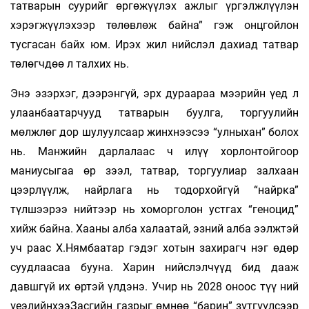
татварын суурийг өргөжүүлэх ажлыг үргэлжлүүлэн
хэрэгжүүлэхээр төлөвлөж байна” гэж онцгойлон
тусгасан байх юм. Ирэх жил нийслэл дахиад татвар
төлөгчдөө л талхих нь.
Энэ эзэрхэг, дээрэнгүй, эрх дураараа мээрийн үед л
улаанбаатарчууд татварын буулга, торгуулийн
мөлжлөг дор шулуулсаар жинхнээсээ “улныхан” болох
нь. Манжийн дарлалаас ч илүү хорлонтойгоор
маниусыгаа өр зээл, татвар, торгуулиар залхаан
цээрлүүлж, найрлага нь тодорхойгүй “найрка”
түлшээрээ нийтээр нь хоморголон устгах “геноцид”
хийж байна. Хааны алба халаатай, эзний алба ээлжтэй
уч­ раас Х.Нямбаатар гэдэг хотын захирагч нэг өдөр
суудлаасаа бууна. Харин нийслэлчүүд бид дааж
давшгүй их өртэй үлдэнэ. Учир нь 2028 оноос түү­ ний
үеэ­лийн­хээЗасгийн газрыг өмнөө “барин” зүт­­гүүл­сээр