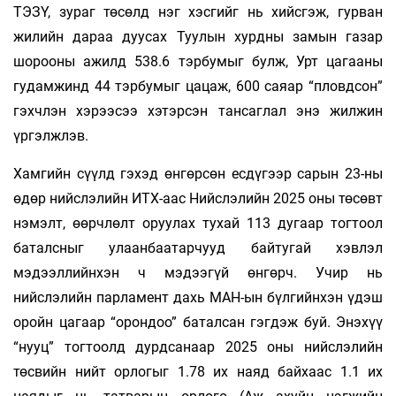
ТЭЗҮ, зураг төсөлд нэг хэсгийг нь хийсгэж, гурван
жилийн дараа дуусах Туулын хурдны замын газар
шорооны ажилд 538.6 тэрбумыг булж, Урт цагааны
гудамжинд 44 тэрбумыг цацаж, 600 саяар “пловдсон”
гэхчлэн хэрээсээ хэтэрсэн тансаглал энэ жилжин
үргэлжлэв.
Хамгийн сүүлд гэхэд өнгөрсөн есдүгээр сарын 23-ны
өдөр нийслэлийн ИТХ-аас Нийслэлийн 2025 оны төсөвт
нэмэлт, өөрчлөлт оруулах тухай 113 дугаар тогтоол
баталсныг улаанбаатарчууд байтугай хэвлэл
мэдээллийнхэн ч мэдээгүй өнгөрч. Учир нь
нийслэлийн парламент дахь МАН-ын бүлгийнхэн үдэш
оройн цагаар “орондоо” баталсан гэгдэж буй. Энэхүү
“нууц” тогтоолд дурдсанаар 2025 оны нийслэлийн
төсвийн нийт орлогыг 1.78 их наяд байхаас 1.1 их