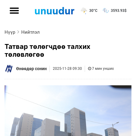
30°C
3593.93
$
Нүүр
Нийтлэл
Татвар төлөгчдөө талхих
төлөвлөгөө
Өнөөдөр сонин
2025-11-28 09:30
7 мин унших