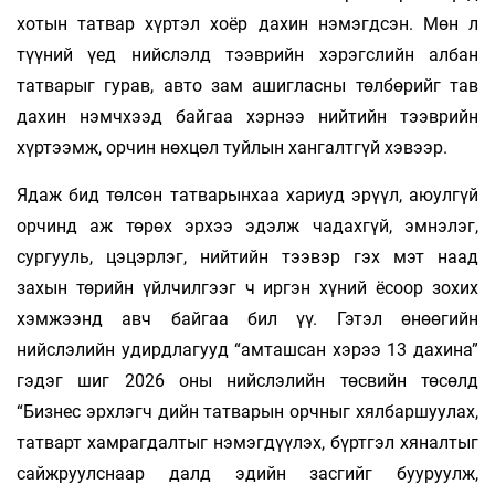
хотын татвар хүртэл хоёр дахин нэмэгдсэн. Мөн л
түүний үед нийслэлд тээврийн хэрэгслийн албан
татварыг гурав, авто зам ашигласны төлбөрийг тав
дахин нэмчхээд байгаа хэрнээ нийтийн тээврийн
хүртээмж, орчин нөхцөл туйлын хангалтгүй хэвээр.
Ядаж бид төлсөн татварынхаа хариуд эрүүл, аюулгүй
орчинд аж төрөх эрхээ эдэлж чадахгүй, эмнэлэг,
сургууль, цэцэрлэг, нийтийн тээвэр гэх мэт наад
захын төрийн үйлчилгээг ч иргэн хүний ёсоор зохих
хэмжээнд авч байгаа бил үү. Гэтэл өнөөгийн
нийслэлийн удирдлагууд “амташсан хэрээ 13 дахина”
гэдэг шиг 2026 оны нийслэлийн төсвийн төсөлд
“Бизнес эрхлэгч­ дийн татварын орчныг хялбаршуулах,
татварт хамрагдалтыг нэмэгдүүлэх, бүртгэл хяналтыг
сайжруулснаар далд эдийн засгийг бууруулж,