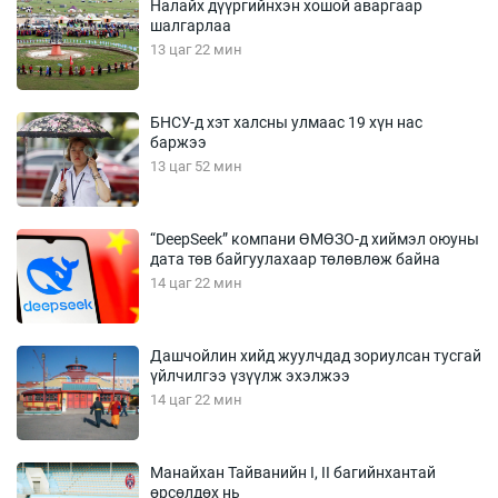
Налайх дүүргийнхэн хошой аваргаар
шалгарлаа
13 цаг 22 мин
БНСУ-д хэт халсны улмаас 19 хүн нас
баржээ
13 цаг 52 мин
“DeepSeek” компани ӨМӨЗО-д хиймэл оюуны
дата төв байгуулахаар төлөвлөж байна
14 цаг 22 мин
Дашчойлин хийд жуулчдад зориулсан тусгай
үйлчилгээ үзүүлж эхэлжээ
14 цаг 22 мин
Манайхан Тайванийн I, II багийнхантай
өрсөлдөх нь