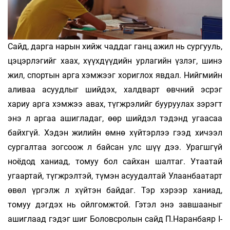
Сайд, дарга нарын хийж чаддаг ганц ажил нь сургууль,
цэцэрлэгийг хаах, хүүхдүүдийн урлагийн үзлэг, шинэ
жил, спортын арга хэмжээг хориглох явдал. Нийгмийн
аливаа асуудлыг шийдэх, халдварт өвчний эсрэг
хариу арга хэмжээ авах, түгжрэлийг бууруулах зэрэгт
энэ л аргаа ашигладаг, өөр шийдэл тэдэнд угаасаа
байхгүй. Хэдэн жилийн өмнө хүйтэрлээ гээд хичээл
сургалтаа зогсоож л байсан улс шүү дээ. Урагшгүй
ноёдод ханиад, томуу бол сайхан шалтаг. Утаатай
угаартай, түгжрэлтэй, түмэн асуудалтай Улаанбаатарт
өвөл үргэлж л хүйтэн байдаг. Тэр хэрээр ханиад,
томуу дэгдэх нь ойлгомжтой. Гэтэл энэ завшааныг
ашиглаад гэдэг шиг Боловсролын сайд П.Наранбаяр I-