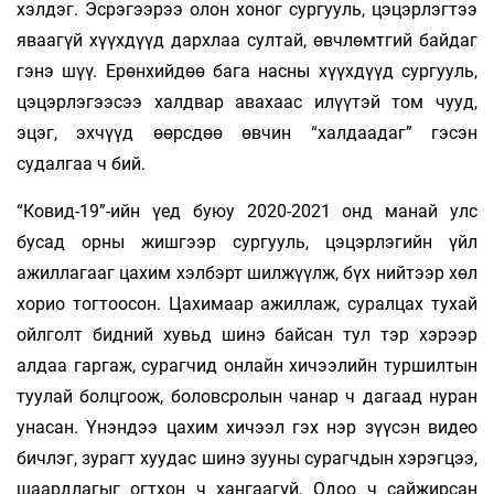
хэлдэг. Эсрэгээрээ олон хоног сургууль, цэцэрлэгтээ
яваагүй хүүхдүүд дархлаа султай, өвчлөмтгий байдаг
гэнэ шүү. Ерөнхийдөө бага насны хүүхдүүд сургууль,
цэцэрлэгээсээ халдвар авахаас илүүтэй том­ чууд,
эцэг, эхчүүд өөрсдөө өвчин “халдаадаг” гэсэн
судалгаа ч бий.
“Ковид-19”-ийн үед буюу 2020-2021 онд манай улс
бусад орны жишгээр сургууль, цэцэрлэгийн үйл
ажиллагааг цахим хэлбэрт шилжүүлж, бүх нийтээр хөл
хорио тогтоосон. Цахимаар ажиллаж, суралцах тухай
ойлголт бидний хувьд шинэ байсан тул тэр хэрээр
алдаа гаргаж, сурагчид онлайн хичээлийн туршилтын
туулай болцгоож, боловсролын чанар ч дагаад нуран
унасан. Үнэндээ цахим хичээл гэх нэр зүүсэн видео
бичлэг, зурагт хуудас шинэ зууны сурагчдын хэрэгцээ,
шаардлагыг огтхон ч хангаагүй. Одоо ч сайжирсан