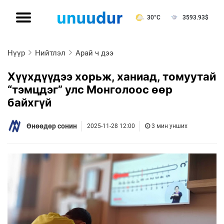
30°C
3593.93
$
Нүүр
Нийтлэл
Арай ч дээ
Хүүхдүүдээ хорьж, ханиад, томуутай
“тэмцдэг” улс Монголоос өөр
байхгүй
Өнөөдөр сонин
2025-11-28 12:00
3 мин унших