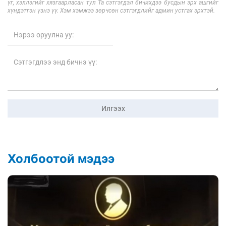
үг, хэллэгийг хязгаарласан тул Та сэтгэгдэл бичихдээ бусдын эрх ашгийг
хүндэтгэн үзнэ үү. Хэм хэмжээ зөрчсөн сэтгэгдлийг админ устгах эрхтэй.
Илгээх
Холбоотой мэдээ