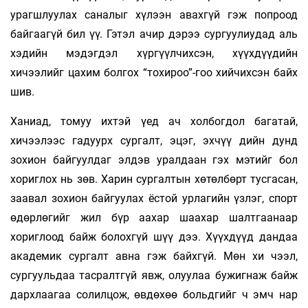
урагшлуулах саналыг хүлээн авахгүй гэж попроод
байгаагүй бил үү. Гэтэл ачир дэрээ сургуулиудад аль
хэдийн мэдэгдэл хүргүүлчихсэн, хүүхдүүдийн
хичээлийг цахим болгох “тохироо”-гоо хийчихсэн байх
шив.
Ханиад, томуу ихтэй үед ач холбогдол багатай,
хичээлээс гадуурх сургалт, эцэг, эхчүү­ дийн дунд
зохион байгуулдаг элдэв уралдаан гэх мэтийг бол
хориглох нь зөв. Харин сургалтын хөтөлбөрт тусгасан,
заавал зохион байгуулах ёстой урлагийн үзлэг, спорт
өдөрлөгийг жил бүр аахар шаахар шалтгаанаар
хориглоод байж болохгүй шүү дээ. Хүүхдүүд дандаа
академик сургалт авна гэж байхгүй. Мөн хи­ чээл,
сургуульдаа тасралтгүй явж, олуулаа бужигнаж байж
дархлаагаа солилцож, өвдөхөө больдгийг ч эмч нар