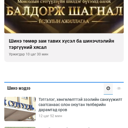
Шинэ төмөр зам тавих хүсэл ба шинэчлэлийн
тэргүүний хясал
Уржигдар 10 цаг 30 мин
Шинэ мэдээ
Тэтгэлэг, хөнгөлөлттэй зээлийн санхүүжилт
саатсанаас олон оюутан төлбөрийн
дарамтад оров
12 цаг 52 мин