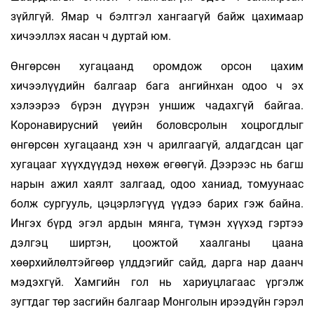
зүйлгүй. Ямар ч бэлтгэл хангаагүй байж цахимаар
хичээллэх яасан ч дуртай юм.
Өнгөрсөн хугацаанд оромдож орсон цахим
хичээлүүдийн балгаар бага ангийнхан одоо ч эх
хэлээрээ бүрэн дүүрэн уншиж чадахгүй байгаа.
Коронавирусний үеийн боловсролын хоцрогдлыг
өнгөрсөн хугацаанд хэн ч арилгаагүй, алдагдсан цаг
хугацааг хүүхдүүдэд нөхөж өгөөгүй. Дээрээс нь багш
нарын ажил хаялт залгаад, одоо ханиад, томуунаас
болж сургууль, цэцэрлэгүүд үүдээ барих гэж байна.
Ингэх бүрд эгэл ардын мянга, түмэн хүүхэд гэртээ
дэлгэц ширтэн, цоожтой хаалганы цаана
хөөрхийлөлтэйгөөр үлддэгийг сайд, дарга нар даанч
мэдэхгүй. Хамгийн гол нь хариуцлагаас үргэлж
зугтдаг төр засгийн балгаар Монголын ирээдүйн гэрэл