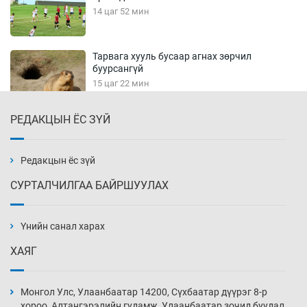
14 цаг 52 мин
Тарвага хууль бусаар агнах зөрчил
буурсангүй
15 цаг 22 мин
РЕДАКЦЫН ЁС ЗҮЙ
Х.Улам-Өрнөх байр урагшилж, долоод
жагсжээ
15 цаг 52 мин
Редакцын ёс зүй
СУРТАЛЧИЛГАА БАЙРШУУЛАХ
Ж.Лхагвабат өсвөр үеийнхний ДАШТ-ийг
дэнсэлнэ
Үнийн санал харах
16 цаг 22 мин
ХАЯГ
Иран тэсэж үлдсэн ч удаан хугацаанд хүнд
үеийг туулна
Монгол Улс, Улаанбаатар 14200, Сүхбаатар дүүрэг 8-р
16 цаг 52 мин
хороо, Алтангэрэлийн гудамж, Улаанбаатар зочид буудал