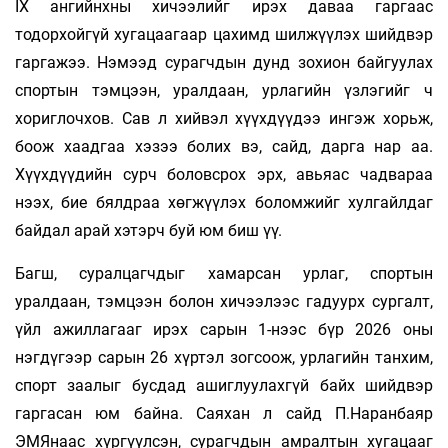
IX ангийнхны хичээлийг ирэх даваа гаргаас
тодорхойгүй хугацаагаар цахимд шилжүүлэх шийдвэр
гаргажээ. Нэмээд сурагчдын дунд зохион байгуулах
спортын тэмцээн, уралдаан, урлагийн үзлэгийг ч
хориглочхов. Сав л хийвэл хүүхдүүдээ ингэж хорьж,
боож хаадгаа хэзээ болих вэ, сайд, дарга нар аа.
Хүүхдүүдийн сурч боловсрох эрх, авьяас чадвараа
нээх, бие бялдраа хөгжүүлэх боломжийг хулгайлдаг
байдал арай хэтэрч буй юм биш үү.
Багш, суралцагчдыг хамарсан урлаг, спортын
уралдаан, тэмцээн болон хичээлээс гадуурх сургалт,
үйл ажиллагааг ирэх сарын 1-нээс бүр 2026 оны
нэгдүгээр сарын 26 хүртэл зогсоож, урлагийн танхим,
спорт заалыг бусдад ашиглуулахгүй байх шийдвэр
гаргасан юм байна. Саяхан л сайд П.Наранбаяр
ЭМЯнаас хүргүүлсэн, сурагчдын амралтын хугацааг