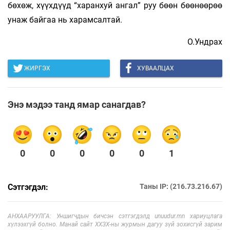
бөхөж, хүүхдүүд “харанхуй ангал” руу бөөн бөөнөөрөө
унаж байгаа нь харамсалтай.
О.Ундрах
ЖИРГЭХ
ХУВААЛЦАХ
Энэ мэдээ танд ямар санагдав?
0
0
0
0
0
1
Сэтгэгдэл:
Таны IP: (216.73.216.67)
АНХААРУУЛГА: Уншигчдын бичсэн сэтгэгдэлд unuudur.mn хариуцлага
хүлээхгүй болно. Манай сайт ХХЗХ-ны журмын дагуу зүй зохисгүй зарим