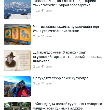
Төвбанк “Монгол Улсын хаад”, “Төрийн
тахилгат уулс” цуврал зоос гаргана
1 цаг 41 мин
Чингис хааны тахилга, нүүдэлчдийн төрт
ёсны уламжлалыг хэлэлцэв
2 цаг 11 мин
Д.Нацагдоржийн “Харанхуй хад”
өгүүллэгийн арга, сэтгэлгээний нөлөөлөл,
шинэчлэл
2 цаг 41 мин
Эр хүнд итгэхээр эрхий хуруундаа...
3 цаг 11 мин
Тайландад 14 настай хүү зэвсэгт халдлага
үйлдэж, есөн хүн амиа алджээ