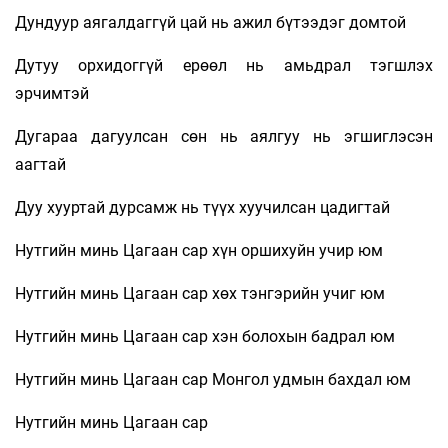
Дундуур аягалдаггүй цай нь ажил бүтээдэг домтой
Дутуу орхидоггүй ерөөл нь амьдрал тэгшлэх
эрчимтэй
Дугараа дагуулсан сөн нь аялгуу нь эгшиглэсэн
аагтай
Дуу хууртай дурсамж нь түүх хуучилсан цадигтай
Нутгийн минь Цагаан сар хүн оршихуйн учир юм
Нутгийн минь Цагаан сар хөх тэнгэрийн учиг юм
Нутгийн минь Цагаан сар хэн болохын бадрал юм
Нутгийн минь Цагаан сар Монгол удмын бахдал юм
Нутгийн минь Цагаан сар