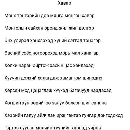
Хавар
Мөнх тэнгэрийн дор мянга мянган хавар
Монголын сайхан оронд жил жил дэлгэр
Энх улирал ханхлахад хүний сэтгэл тэнэгэр
Өвсний соёо ногоороход морь мал ханагар
Холхи наран ойртож хасын цас хайлахад
Хуучин дэлхий халагдаж хамаг юм шинэднэ
Хөрсөн мод цэцэглэж хүүхэд багачууд наадахад
Хөгшин хүн өөрийгөө залуу болсон шиг санана
Хээрийн галуу айлчлан ирж гангар гунгар донгодоход
Гэртээ суусан малчин түүнийг хараад уярна