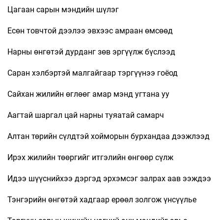
Цагаан сарын мэндийн шүлэг
Есөн товчтой дээлээ эвхээс амраан өмсөөд
Нарны өнгөтэй дурданг зөв эргүүлж бүслээд
Саран хэлбэртэй малгайгаар тэргүүнээ гоёод
Сайхан жилийн өглөөг амар мэнд угтана уу
Аагтай шаргал цай нарны туяатай самарч
Алтан төрийн сүлдтэй хойморын бурхандаа дээжлээд
Ирэх жилийн төөргийг итгэлийн өнгөөр сүлж
Идээ шүүснийхээ дэргэд эрхэмсэг залрах аав ээждээ
Тэнгэрийн өнгөтэй хадгаар ерөөл золгож үнсүүлье