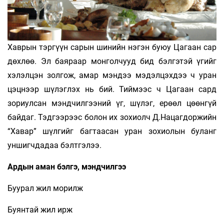
Хаврын тэргүүн сарын шинийн нэгэн буюу Цагаан сар
дөхлөө. Эл баяраар монголчууд бид бэлгэтэй үгийг
хэлэлцэн золгож, амар мэндээ мэдэлцэхдээ ч уран
цэцнээр шүлэглэх нь бий. Тиймээс ч Цагаан сард
зориулсан мэндчилгээний үг, шүлэг, ерөөл цөөнгүй
байдаг. Тэдгээрээс болон их зохиолч Д.Нацагдоржийн
“Хавар” шүлгийг багтаасан уран зохиолын буланг
уншигчдадаа бэлтгэлээ.
Ардын аман бэлгэ, мэндчилгээ
Буурал жил морилж
Буянтай жил ирж