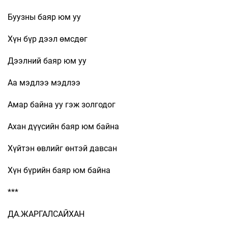
Буузны баяр юм уу
Хүн бүр дээл өмсдөг
Дээлний баяр юм уу
Аа мэдлээ мэдлээ
Амар байна уу гэж золгодог
Ахан дүүсийн баяр юм байна
Хүйтэн өвлийг өнтэй давсан
Хүн бүрийн баяр юм байна
***
ДА.ЖАРГАЛСАЙХАН