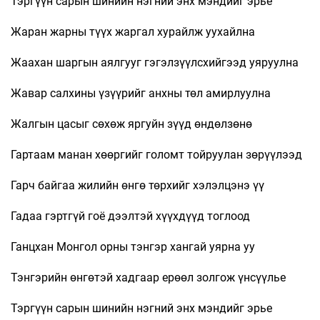
Тэргүүн сарын шинийн нэгний энх мэндийг эрье
Жаран жарны түүх жаргал хурайлж уухайлна
Жаахан шаргын аялгууг гэгэлзүүлсхийгээд уяруулна
Жавар салхины үзүүрийг анхны төл амирлуулна
Жалгын цасыг сөхөж яргуйн зүүд өндөлзөнө
Гартаам манан хөөргийг голомт тойруулан зөрүүлээд
Гарч байгаа жилийн өнгө төрхийг хэлэлцэнэ үү
Гадаа гэртгүй гоё дээлтэй хүүхдүүд тоглоод
Ганцхан Монгол орны тэнгэр хангай уярна уу
Тэнгэрийн өнгөтэй хадгаар ерөөл золгож үнсүүлье
Тэргүүн сарын шинийн нэгний энх мэндийг эрье