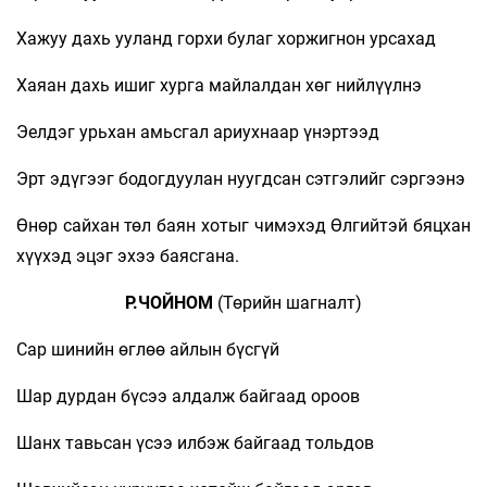
Хажуу дахь ууланд горхи булаг хоржигнон урсахад
Хаяан дахь ишиг хурга майлалдан хөг нийлүүлнэ
Эелдэг урьхан амьсгал ариухнаар үнэртээд
Эрт эдүгээг бодогдуулан нуугдсан сэтгэлийг сэргээнэ
Өнөр сайхан төл баян хотыг чимэхэд Өлгийтэй бяцхан
хүүхэд эцэг эхээ баясгана.
Р.ЧОЙНОМ
(Төрийн шагналт)
Сар шинийн өглөө айлын бүсгүй
Шар дурдан бүсээ алдалж байгаад ороов
Шанх тавьсан үсээ илбэж байгаад тольдов