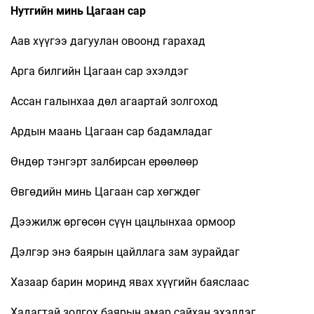
Нутгийн минь Цагаан сар
Аав хүүгээ дагуулан овоонд гарахад
Арга билгийн Цагаан сар эхэлдэг
Ассан галынхаа дөл агаартай золгоход
Ардын маань Цагаан сар бадамладаг
Өндөр тэнгэрт залбирсан ерөөлөөр
Өвгөдийн минь Цагаан сар хөгждөг
Дээжилж өргөсөн сүүн цацлынхаа ормоор
Дэлгэр энэ баярын цайллага зам зурайдаг
Хазаар барин моринд явах хүүгийн баяслаас
Хадагтай золгох баярын амар сайхан эхэлдэг