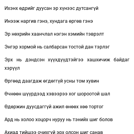
Ихэнх өдрийг дуусан эр хүнээс дутсангүй
Инээж наргив гэнэ, хундага өргөв гэнэ
Эр нөхрийн хаанчлал нэгэн хэмийн тэврэлт
Энгэр хормой нь салбарсан тостой дан тэрлэг
Эрх нь дэндсэн хүүхдүүдтэйгээ хашхичиж байдаг
хэрүүл
Өргөөд даагдаж өгдөггүй усны том хувин
Өчнөөн шүүрдээд хэвээрээ хог шороотой шал
Өдөржин дуусдаггүй ажил өнөөх хөө тортог
Ард нь холоо хоцорч нуруу нь тэнийх шиг болов
Ахиад тийшээ очихгүй эрх олсон шиг санав