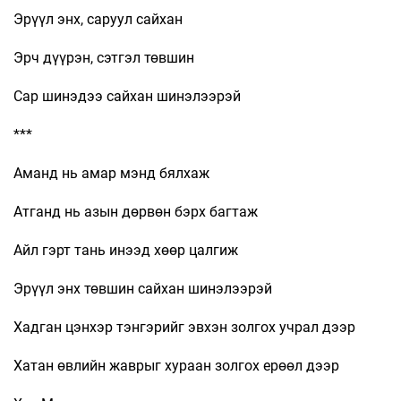
Эрүүл энх, саруул сайхан
Эрч дүүрэн, сэтгэл төвшин
Сар шинэдээ сайхан шинэлээрэй
***
Аманд нь амар мэнд бялхаж
Атганд нь азын дөрвөн бэрх багтаж
Айл гэрт тань инээд хөөр цалгиж
Эрүүл энх төвшин сайхан шинэлээрэй
Хадган цэнхэр тэнгэрийг эвхэн золгох учрал дээр
Хатан өвлийн жаврыг хураан золгох ерөөл дээр