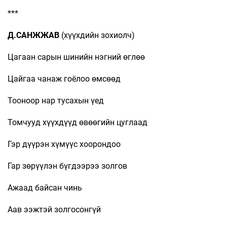
***
Д.САНЖЖАВ
(хүүхдийн зохиолч)
Цагаан сарын шинийн нэгний өглөө
Цайгаа чанаж гоёлоо өмсөөд
Тооноор нар тусахын үед
Томчууд хүүхдүүд өвөөгийн цуглаад
Гэр дүүрэн хүмүүс хоорондоо
Гар зөрүүлэн бүгдээрээ золгов
Ажаад байсан чинь
Аав ээжтэй золгосонгүй