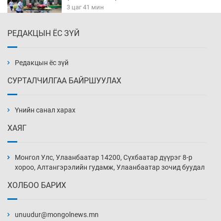
3 цаг 41 мин
РЕДАКЦЫН ЁС ЗҮЙ
Хүннү рок буюу монгол онгод
4 цаг 11 мин
Редакцын ёс зүй
СУРТАЛЧИЛГАА БАЙРШУУЛАХ
Сарьсан багваахайнууд голын эрэг дагуух
барилга, байгууламжийн дээвэрт үүрлэжээ
Үнийн санал харах
4 цаг 41 мин
ХАЯГ
Цагдаагийн алба хаагчийг мөргөж зугтсан
этгээдийг илрүүлэв
Монгол Улс, Улаанбаатар 14200, Сүхбаатар дүүрэг 8-р
5 цаг 11 мин
хороо, Алтангэрэлийн гудамж, Улаанбаатар зочид буудал
ХОЛБОО БАРИХ
Нүүрс-пиролизийн үйлдвэр байгуулах
тогтоолын төслийг батлав
unuudur@mongolnews.mn
5 цаг 41 мин