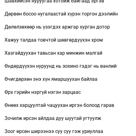
Шавхийсэн нуруугаа хотойж байгаад эргэв
Дөрвөн босоо нугалаастай хүрэн торгон дээлийн
Дөлөлзөхөөр нь үзэгдэх аржгар хурган дотор
Хажуу талдаа товчтой шөвгөрдүүхэн хром
Хазгайдуухан тавьсан хар минжин малгай
Өндөрдүүхэн нуруунд нь зохино гэдэг нь ванлий
Өчигдөрхөн энэ хүн ямаршуухан байлаа
Өрх гэрийн нэргүй нэгэн зарцаас
Өнөөх харцуултай чацуухан иргэн болоод гарав
Зочилж ирсэн айлдаа дуу шуутай угтуулж
Зоог өрсөн ширээнээ суу суу гэж уриуллаа