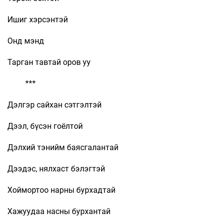
Ишиг хэрсэнтэй
Онд мэнд
Тарган тавтай оров уу
***
Дэлгэр сайхан сэтгэлтэй
Дээл, бүсэн гоёлтой
Дэлхий тэнийм баясгалантай
Дээдэс, нялхаст бэлэгтэй
Хоймортоо нарны бурхадтай
Хажуудаа насны бурхантай