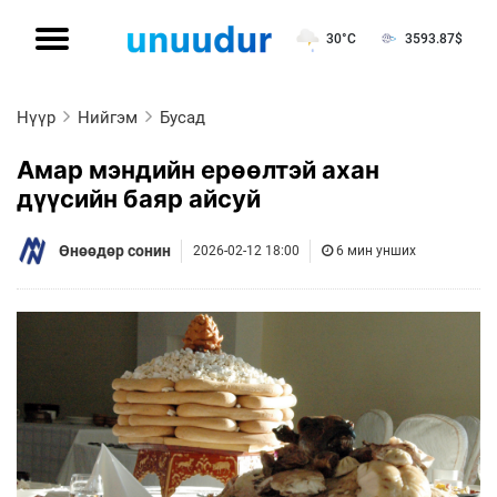
30°C
3593.87
$
Нүүр
Нийгэм
Бусад
Амар мэндийн ерөөлтэй ахан
дүүсийн баяр айсуй
Өнөөдөр сонин
2026-02-12 18:00
6 мин унших