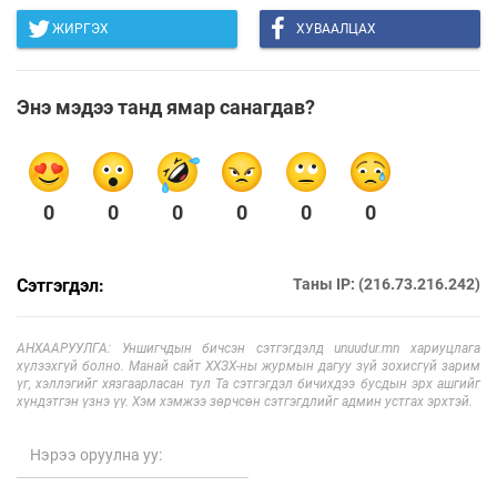
ЖИРГЭХ
ХУВААЛЦАХ
Энэ мэдээ танд ямар санагдав?
0
0
0
0
0
0
Сэтгэгдэл:
Таны IP: (216.73.216.242)
АНХААРУУЛГА: Уншигчдын бичсэн сэтгэгдэлд unuudur.mn хариуцлага
хүлээхгүй болно. Манай сайт ХХЗХ-ны журмын дагуу зүй зохисгүй зарим
үг, хэллэгийг хязгаарласан тул Та сэтгэгдэл бичихдээ бусдын эрх ашгийг
хүндэтгэн үзнэ үү. Хэм хэмжээ зөрчсөн сэтгэгдлийг админ устгах эрхтэй.