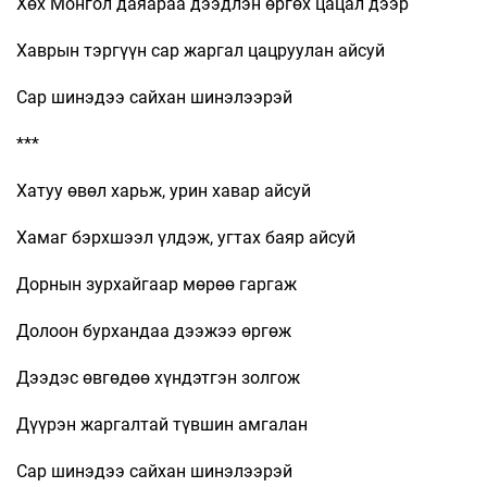
Хөх Монгол даяараа дээдлэн өргөх цацал дээр
Хаврын тэргүүн сар жаргал цацруулан айсуй
Сар шинэдээ сайхан шинэлээрэй
***
Хатуу өвөл харьж, урин хавар айсуй
Хамаг бэрхшээл үлдэж, угтах баяр айсуй
Дорнын зурхайгаар мөрөө гаргаж
Долоон бурхандаа дээжээ өргөж
Дээдэс өвгөдөө хүндэтгэн золгож
Дүүрэн жаргалтай түвшин амгалан
Сар шинэдээ сайхан шинэлээрэй