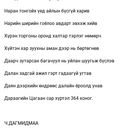
Наран тонгойх үед айлын бүсгүй харив
Нарийн ширийн гоёлоо авдарт эвхэж хийв
Хүрэн торгоны оронд халтар тэрлэг нөмөрч
Хүйтэн хар зуухны аман дээр нь бөртөгнөв
Даарч зутарсан багачуул нь уйлан шуугьж бүслэв
Далан задгай ажил гэрт гадаагүй угтав
Даян дээрхийн өндрөөс далайн ёроолд унав
Дараагийн Цагаан сар хүртэл 364 хоног.
Ч.ДАГМИДМАА