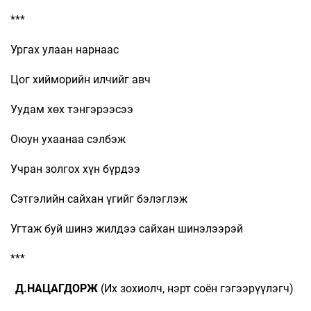
***
Ургах улаан нарнаас
Цог хийморийн илчийг авч
Уудам хөх тэнгэрээсээ
Оюун ухаанаа сэлбэж
Учран золгох хүн бүрдээ
Сэтгэлийн сайхан үгийг бэлэглэж
Угтаж буй шинэ жилдээ сайхан шинэлээрэй
***
Д.НАЦАГДОРЖ
(Их зохиолч, нэрт соён гэгээрүүлэгч)