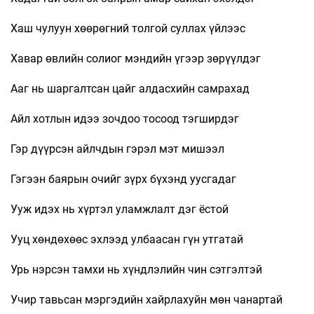
Хаш чулуун хөөрөгний толгой суллах үйлээс
Хавар өвлийн солиог мэндийн үгээр зөрүүлдэг
Ааг нь шаргалтсан цайг алдасхийн самрахад
Айл хотлын идээ зочдоо тосоод тэгширдэг
Гэр дүүрсэн айлчдын гэрэл мэт мишээл
Гэгээн баярын очийг зүрх бүхэнд уусгадаг
Ууж идэх нь хүртэл уламжлалт дэг ёстой
Ууц хөндөхөөс эхлээд улбаасан гүн утгатай
Урь нэрсэн тамхи нь хүндлэлийн чин сэтгэлтэй
Учир тавьсан мэргэдийн хайрлахуйн мөн чанартай