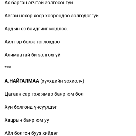
Ах бэргэн эгчтэй золгосонгүй
Авгай нөхөр хоёр хоорондоо золгодоггүй
Ардын ёс байдгийг мэдлээ.
Айл гэр болж тоглохдоо
Алимаатай би золгохгүй
***
А.НАЙГАЛМАА
(хүүхдийн зохиолч)
Цагаан сар гэж ямар баяр юм бол
Хүн болгонд үнсүүлдэг
Хацрын баяр юм уу
Айл болгон бууз хийдэг