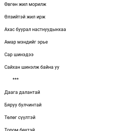
Өвгөн жил морилж
Өлзийтэй жил ирж
Ахас буурал настнуудынхаа
Амар мэндийг эрье
Сар шинэдээ
Сайхан шинэлж байна уу
***
Даага далантай
Бяруу булчинтай
Төлөг сүүлтэй
Тором бөхтэй