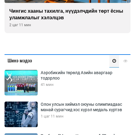
Чингис хааны тахилга, нүүдэлчдийн төрт ёсны
уламжлалыг хэлэлцэв
2 цаг 11 мин
Шинэ мэдээ
Аэробикийн төрөлд Азийн аваргаар
тодорлоо
41 мин
Олон улсын хиймэл оюуны олимпиадаас
манай сурагчид хос хүрэл медаль хүртэв
1 цаг 11 мин