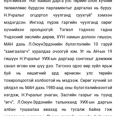
бүлгийнхэн “Нэг намын дарга улс төрийн олон хүчний
төлөөллөөс бүрдсэн парламентыг даргалах нь буруу.
Н.Учралыг огцортол чуулганд суухгүй” хэмээн
мэдэгдсэн. Ингээд пүрэв гаргийн чуулганд сөрөг
хүчнийхэн оролцоогүй. Тэгвэл тэднээс гадна
Үндэсний эвслийн дөрөв, ХҮН намын долоон гишүүн,
МАН дахь Л.ОюунЭрдэнийн бүлэглэлийн 10 гаруй
“хамгаалагч” хуралдаа очоогүй юм. Уг нь АН-ын 19
гишүүн Н.Учралыг УИХ-ын даргаар сонгохыг дэмжиж
санал өгсөн юм шүү дээ. Тэгснээ одоо өөр зүйл ярьж
буй нь хөшигний ард өрнөсөн улс төрийн
тохиролцоотой холбоотой нь мэдээж. Сөрөг хүчний эл
үйлдэл нь МАН дахь 1980-аад оны бүлэглэлийнхэнтэй
нэгдэж, Н.Учралыг унаган, Засгийн газрыг нь түүнд
“өгч”, Л.Оюун-Эрдэнийн талынханд УИХ-ын даргын
албан тушаалаа авахад нь тусалж байна гэж