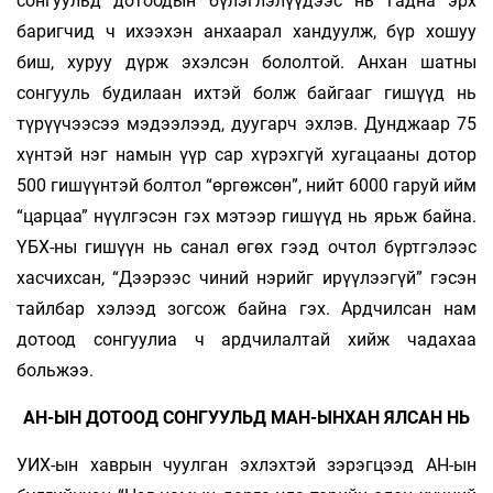
сонгуульд дотоодын бүлэглэлүүдээс нь гадна эрх
баригчид ч ихээхэн анхаарал хандуулж, бүр хошуу
биш, хуруу дүрж эхэлсэн бололтой. Анхан шатны
сонгууль будилаан ихтэй болж байгааг гишүүд нь
түрүүчээсээ мэдээлээд, дуугарч эхлэв. Дунджаар 75
хүнтэй нэг намын үүр сар хүрэхгүй хугацааны дотор
500 гишүүнтэй болтол “өргөжсөн”, нийт 6000 гаруй ийм
“царцаа” нүүлгэсэн гэх мэтээр гишүүд нь ярьж байна.
ҮБХ-ны гишүүн нь санал өгөх гээд очтол бүртгэлээс
хасчихсан, “Дээрээс чиний нэрийг ирүүлээгүй” гэсэн
тайлбар хэлээд зогсож байна гэх. Ардчилсан нам
дотоод сонгуулиа ч ардчилалтай хийж чадахаа
больжээ.
АН-ЫН ДОТООД СОНГУУЛЬД МАН-ЫНХАН ЯЛСАН НЬ
УИХ-ын хаврын чуулган эхлэхтэй зэрэгцээд АН-ын