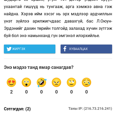
ухаантай гишүүд нь тунгааж, арга хэмжээ авна гэж
найдна. Хэрэв ийм хэсэг нь эрх мэдлээр ардчиллын
үнэт зүйлээ арилжигчдаас давахгүй, бас Л.Оюун-
Эрдэнийг дахин төрийн толгойд залахад хүчин зүтгэж
буй бол энэ намынханд гүн эмгэнэл илэрхийлье.
ЖИРГЭХ
ХУВААЛЦАХ
Энэ мэдээ танд ямар санагдав?
2
0
0
0
0
0
Сэтгэгдэл: (2)
Таны IP: (216.73.216.241)