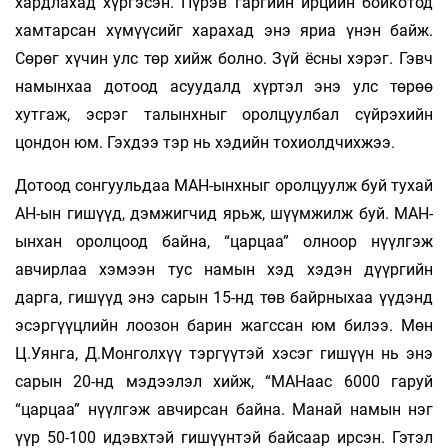
хардлахад хүргэсэн. Пүрэв гаргийн ирцийн бойкотод
хамтарсан хүмүүсийг харахад энэ яриа үнэн байж.
Сөрөг хүчин улс төр хийж болно. Зүй ёсны хэрэг. Гэвч
намынхаа дотоод асуудалд хүртэл энэ улс төрөө
хутгаж, эсрэг талынхныг оролцуулбал сүйрэхийн
цондон юм. Гэхдээ тэр нь хэдийн тохиолдчихжээ.
Дотоод сонгуульдаа МАН-ынхныг оролцуулж буй тухай
АН-ын гишүүд, дэмжигчид ярьж, шүүмжилж буй. МАН-
ынхан оролцоод байна, “царцаа” олноор нүүлгэж
авчирлаа хэмээн тус намын хэд хэдэн дүүргийн
дарга, гишүүд энэ сарын 15-нд төв байрныхаа үүдэнд
эсэргүүцлийн лоозон барин жагссан юм билээ. Мөн
Ц.Уянга, Д.Монголхүү тэргүүтэй хэсэг гишүүн нь энэ
сарын 20-нд мэдээлэл хийж, “МАНаас 6000 гаруй
“царцаа” нүүлгэж авчирсан байна. Манай намын нэг
үүр 50-100 идэвхтэй гишүүнтэй байсаар ирсэн. Гэтэл