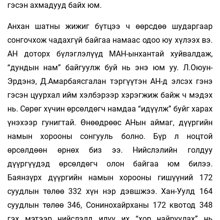
гэсэн ахмадууд байх юм.
Анхан шатны жижиг бүтцээ ч өөрсдөө шударгаар
сонгочхож чадахгүй байгаа намаас одоо юу хүлээх вэ.
АН доторх бүлэглэлүүд МАН-ынхантай хуйвалдаж,
“дундын нам” байгуулж буй нь энэ юм уу. Л.Оюун-
Эрдэнэ, Д.Амарбаясгалан тэргүүтэн АН-д элсэх гэнэ
гэсэн цуурхал ийм хэлбэрээр хэрэгжиж байж ч мэдэх
нь. Сөрөг хүчин өрсөлдөгч намдаа “идүүлж” буйг харах
үнэхээр гунигтай. Өнөөдрөөс АНын аймаг, дүүргийн
намын хорооны сонгууль болно. Бүр л ноцтой
өрсөлдөөн өрнөх биз ээ. Нийслэлийн голдуу
дүүргүүдэд өрсөлдөгч олон байгаа юм билээ.
Баянзүрх дүүргийн намын хорооны гишүүний 172
суудлын төлөө 332 хүн нэр дэвшжээ. Хан-Уулд 164
суудлын төлөө 346, Сонинохайрханы 172 квотод 348
гэх мэтээр нийслэлд илүү их “хор найруулах” нь