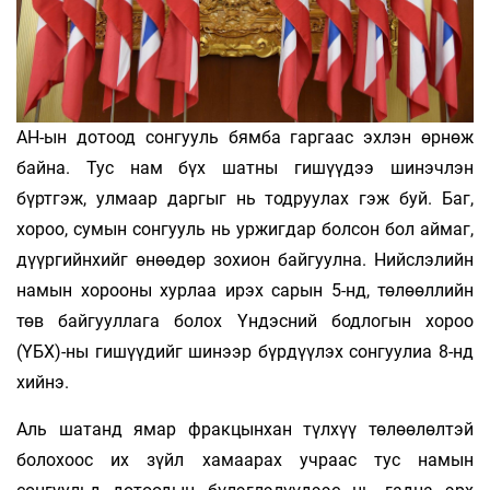
АН-ын дотоод сонгууль бямба гаргаас эхлэн өрнөж
байна. Тус нам бүх шатны гишүүдээ шинэчлэн
бүртгэж, улмаар даргыг нь тодруулах гэж буй. Баг,
хороо, сумын сонгууль нь уржигдар болсон бол аймаг,
дүүргийнхийг өнөөдөр зохион байгуулна. Нийслэлийн
намын хорооны хурлаа ирэх сарын 5-нд, төлөөллийн
төв байгууллага болох Үндэсний бодлогын хороо
(ҮБХ)-ны гишүүдийг шинээр бүрдүүлэх сонгуулиа 8-нд
хийнэ.
Аль шатанд ямар фракцынхан түлхүү төлөөлөлтэй
болохоос их зүйл хамаарах учраас тус намын