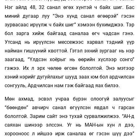
Нэг айлд 48, 32 санал өгөх хүнтэй ч байх шиг. Бас
миний дугаар луу “Энэ хүнд санал өгөөрэй” гэсэн
зурвасаас ирүүлж ч байх шиг” хэмээн бухимджээ. Тэр
бол зарга хийж байгаад саналаа өгч чадсан гэнэ.
Утсанд нь ирүүлсэн мессежээс харвал тэдний үүр
найман гишүүний квоттой. Гэтэл эхний зургааг нь нэр
заагаад, “Үлдсэн хоёрыг нь өөрийн хүслээр сонго”
гэжээ. Их л эрх чөлөө өгсөн бололтой. Энэ мэтээр
хэний нэрийг дугуйлахыг шууд заах юм бол ардчилсан
сонгууль, Ардчилсан нам гэж байгаад яах билээ.
Мөн ахмад, эсвэл учраа бүрэн олоогүй залуусыг
“бөөндөн” авчирч санал өгүүлсэн явдал ч гарсан
бололтой. Зарим сайт энэ тухай сур­валжилжээ. “АН-д
саяхан шинээр элссэн. Уг нь МАН-ын хүн л дээ,
хорооноос л ийшээ ирж саналаа өг гэсэн шүү дээ”