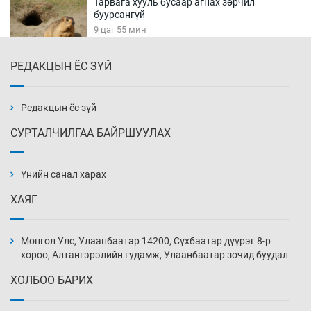
Тарвага хууль бусаар агнах зөрчил
буурсангүй
9 цаг 55 мин
РЕДАКЦЫН ЁС ЗҮЙ
Х.Улам-Өрнөх байр урагшилж, долоод
жагсжээ
10 цаг 25 мин
Редакцын ёс зүй
СУРТАЛЧИЛГАА БАЙРШУУЛАХ
Ж.Лхагвабат өсвөр үеийнхний ДАШТ-ийг
дэнсэлнэ
Үнийн санал харах
10 цаг 55 мин
ХАЯГ
Иран тэсэж үлдсэн ч удаан хугацаанд хүнд
үеийг туулна
Монгол Улс, Улаанбаатар 14200, Сүхбаатар дүүрэг 8-р
11 цаг 25 мин
хороо, Алтангэрэлийн гудамж, Улаанбаатар зочид буудал
ХОЛБОО БАРИХ
Боловсролын зээлийн сангаар гадаадад
суралцагчдын амьжиргааны зардлын