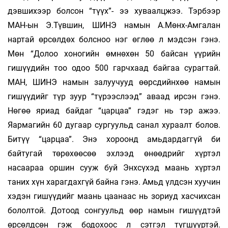
дэвшихээр болсон “түүх”- ээ хуваалцжээ. Тэрбээр
МАН-ын Э.Түвшин, ШИНЭ намын А.Мөнх-Амгалан
нартай өрсөл­дөх болсноо нэг өглөө л мэдсэн гэнэ.
Мөн “Долоо хоногийн өмнөхөн 50 байсан үүрийн
гишүүдийн тоо одоо 500 гарчхаад байгаа сурагтай.
МАН, ШИНЭ намын залуучууд өөрсдийнхөө намын
гишүүдийг түр зуур “түрээслээд” аваад ирсэн гэнэ.
Нөгөө яриад байдаг “царцаа” гэдэг нь тэр ажээ.
Яармагийн 60 дугаар сургуульд санал хураалт болов.
Битүү “царцаа”. Энэ хороонд амьдардаггүй би
байтугай төрөхөөсөө эхлээд өнөөдрийг хүртэл
насаараа оршин сууж буй Энхсүхэд маань хүртэл
таних хүн харагдахгүй байна гэнэ. Амьд үлдсэн хуучин
хэдэн гишүүдийг маань цаанаас нь зориуд хасчихсан
бололтой. Дотоод сонгуульд өөр намын гишүүдтэй
өрсөлдсөн гэж бодохоос л сэтгэл түгшүүртэй.