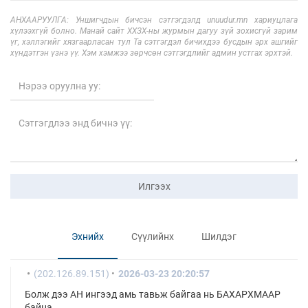
АНХААРУУЛГА: Уншигчдын бичсэн сэтгэгдэлд unuudur.mn хариуцлага
хүлээхгүй болно. Манай сайт ХХЗХ-ны журмын дагуу зүй зохисгүй зарим
үг, хэллэгийг хязгаарласан тул Та сэтгэгдэл бичихдээ бусдын эрх ашгийг
хүндэтгэн үзнэ үү. Хэм хэмжээ зөрчсөн сэтгэгдлийг админ устгах эрхтэй.
Илгээх
Эхнийх
Сүүлийнх
Шилдэг
(202.126.89.151)
2026-03-23 20:20:57
Болж дээ АН ингээд амь тавьж байгаа нь БАХАРХМААР
байна