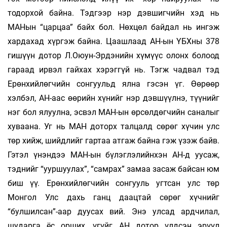
тодорхой байна. Тэдгээр нэр дэвшигчийн хэд нь
МАНын “царцаа” байх бол. Нөхцөл байдал нь ингэж
хардахад хүргэж байна. Цаашлаад АН-ын ҮБХны 378
гишүүн дотор Л.Оюун-Эрдэнийн хүмүүс олонх болоод
гараад ирвэл гайхах хэрэггүй нь. Тэгж чадвал тэд
Ерөнхийлөгчийн сонгуульд ялна гэсэн үг. Өөрөөр
хэлбэл, АН-аас өөрийн хүнийг нэр дэвшүүлнэ, түүнийг
нэг бол ялуулна, эсвэл МАН-ын өрсөлдөгчийн саналыг
хуваана. Уг нь МАН доторх талцалд сөрөг хүчин улс
төр хийж, шийдлийг гартаа атгаж байна гэж үзэж байв.
Гэтэл үнэндээ МАН-ын бүлэглэлийнхэн АН-д уусаж,
тэднийг “ууршуулах”, “самрах” замаа засаж байсан юм
биш үү. Ерөнхийлөгчийн сонгууль угтсан улс төр
Монгол Улс дахь ганц даацтай сөрөг хүчнийг
“булшилсан”-аар дуусах вий. Энэ улсад ардчилал,
шударга ёс орших, үгүйг АН дотор үлдсэн эрүүл