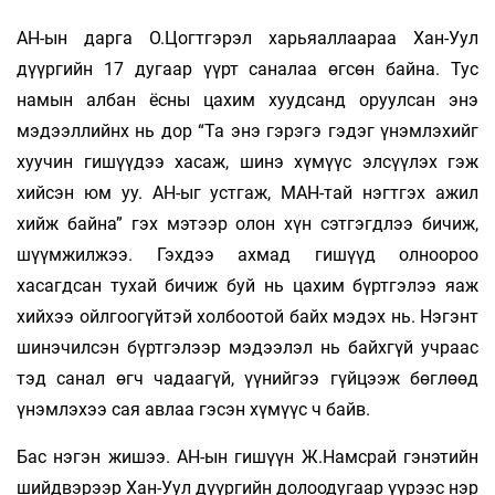
АН-ын дарга О.Цогтгэрэл харьяаллаараа Хан-Уул
дүүргийн 17 дугаар үүрт саналаа өгсөн байна. Тус
намын албан ёсны цахим хуудсанд оруулсан энэ
мэдээллийнх нь дор “Та энэ гэрэгэ гэдэг үнэмлэхийг
хуучин гишүүдээ хасаж, шинэ хүмүүс элсүүлэх гэж
хийсэн юм уу. АН-ыг устгаж, МАН-тай нэгтгэх ажил
хийж байна” гэх мэтээр олон хүн сэтгэгдлээ бичиж,
шүүмжилжээ. Гэхдээ ахмад гишүүд олноороо
хасагдсан тухай бичиж буй нь цахим бүртгэлээ яаж
хийхээ ойлгоогүйтэй холбоотой байх мэдэх нь. Нэгэнт
шинэчилсэн бүртгэлээр мэдээлэл нь байхгүй учраас
тэд санал өгч чадаагүй, үүнийгээ гүйцээж бөглөөд
үнэмлэхээ сая авлаа гэсэн хүмүүс ч байв.
Бас нэгэн жишээ. АН-ын гишүүн Ж.Намсрай гэнэтийн
шийдвэрээр Хан-Уул дүүргийн долоодугаар үүрээс нэр