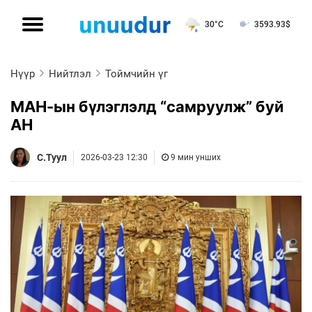
30°C
3593.93
$
Нүүр
Нийтлэл
Тоймчийн үг
МАН-ын бүлэглэлд “самруулж” буй
АН
С.Туул
2026-03-23 12:30
9 мин унших