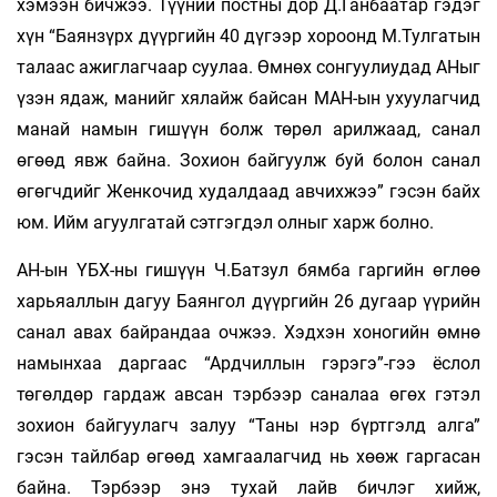
хэмээн бичжээ. Түүний постны дор Д.Ганбаатар гэдэг
хүн “Баянзүрх дүүргийн 40 дүгээр хороонд М.Тулгатын
талаас ажиглагчаар суулаа. Өмнөх сонгуулиудад АНыг
үзэн ядаж, манийг хялайж байсан МАН-ын ухуулагчид
манай намын гишүүн болж төрөл арилжаад, санал
өгөөд явж байна. Зохион байгуулж буй болон санал
өгөгчдийг Женкочид худалдаад авчихжээ” гэсэн байх
юм. Ийм агуулгатай сэтгэгдэл олныг харж болно.
АН-ын ҮБХ-ны гишүүн Ч.Батзул бямба гаргийн өглөө
харьяаллын дагуу Баянгол дүүргийн 26 дугаар үүрийн
санал авах байрандаа очжээ. Хэдхэн хоногийн өмнө
намынхаа даргаас “Ардчиллын гэрэгэ”-гээ ёслол
төгөлдөр гардаж авсан тэрбээр саналаа өгөх гэтэл
зохион байгуулагч залуу “Таны нэр бүртгэлд алга”
гэсэн тайлбар өгөөд хамгаалагчид нь хөөж гаргасан
байна. Тэрбээр энэ тухай лайв бичлэг хийж,