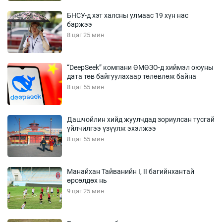
БНСУ-д хэт халсны улмаас 19 хүн нас
баржээ
8 цаг 25 мин
“DeepSeek” компани ӨМӨЗО-д хиймэл оюуны
дата төв байгуулахаар төлөвлөж байна
8 цаг 55 мин
Дашчойлин хийд жуулчдад зориулсан тусгай
үйлчилгээ үзүүлж эхэлжээ
8 цаг 55 мин
Манайхан Тайванийн I, II багийнхантай
өрсөлдөх нь
9 цаг 25 мин