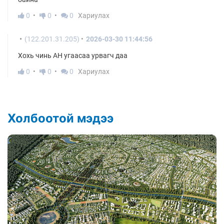
0
0
0
Хариулах
(122.201.31.205)
2026-03-30 11:44:56
Хохь чинь АН угаасаа урвагч даа
0
0
0
Хариулах
Холбоотой мэдээ