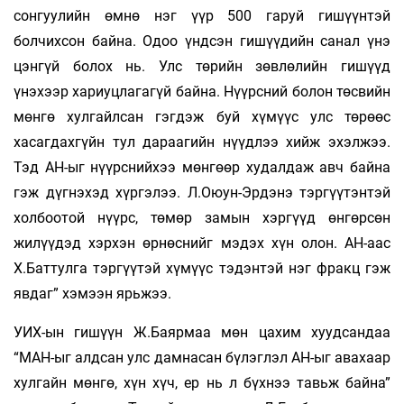
сонгуулийн өмнө нэг үүр 500 гаруй гишүүнтэй
болчихсон байна. Одоо үндсэн гишүүдийн санал үнэ
цэнгүй болох нь. Улс төрийн зөвлөлийн гишүүд
үнэхээр хариуцлагагүй байна. Нүүрсний болон төсвийн
мөнгө хулгайлсан гэгдэж буй хүмүүс улс төрөөс
хасагдахгүйн тул дараагийн нүүдлээ хийж эхэлжээ.
Тэд АН-ыг нүүрснийхээ мөнгөөр худалдаж авч байна
гэж дүгнэхэд хүргэлээ. Л.Оюун-Эрдэнэ тэргүүтэнтэй
холбоотой нүүрс, төмөр замын хэргүүд өнгөрсөн
жилүүдэд хэрхэн өрнөснийг мэдэх хүн олон. АН-аас
Х.Баттулга тэргүүтэй хүмүүс тэдэнтэй нэг фракц гэж
явдаг” хэмээн ярьжээ.
УИХ-ын гишүүн Ж.Баярмаа мөн цахим хуудсандаа
“МАН-ыг алдсан улс дамнасан бүлэглэл АН-ыг авахаар
хулгайн мөнгө, хүн хүч, ер нь л бүхнээ тавьж байна”