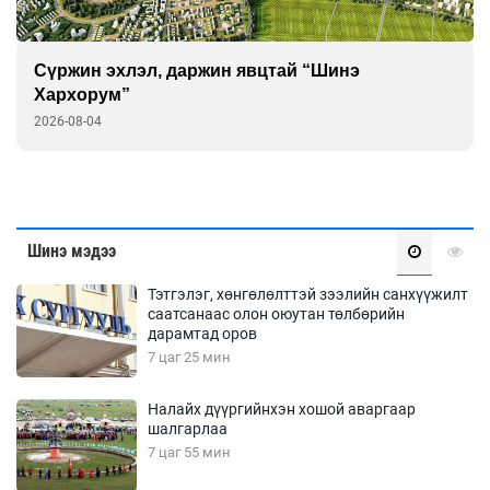
Сүржин эхлэл, даржин явцтай “Шинэ
Хархорум”
2026-08-04
Шинэ мэдээ
Тэтгэлэг, хөнгөлөлттэй зээлийн санхүүжилт
саатсанаас олон оюутан төлбөрийн
дарамтад оров
7 цаг 25 мин
Налайх дүүргийнхэн хошой аваргаар
шалгарлаа
7 цаг 55 мин