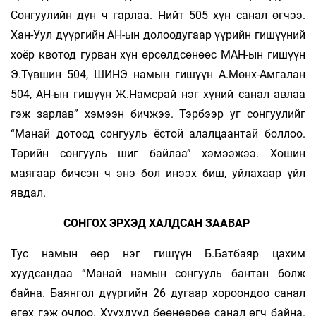
Сонгуулийн дүн ч гарлаа. Нийт 505 хүн санал өгчээ.
Хан-Уул дүүргийн АН-ын долоодугаар үүрийн гишүүний
хоёр квотод гурван хүн өрсөлдсөнөөс МАН-ын гишүүн
Э.Түв­шин 504, ШИНЭ намын гишүүн А.Мөнх-Ам­галан
504, АН-ын гишүүн Ж.Намсрай нэг хүний санал авлаа
гэж зарлав” хэмээн бичжээ. Тэрбээр уг сонгуулийг
“Манай дотоод сонгууль ёс­той алалцаантай боллоо.
Төрийн сонгууль шиг байлаа” хэмээжээ. Хошин
маягаар бичсэн ч энэ бол инээх биш, уйлахаар үйл
явдал.
СОНГОХ ЭРХЭД ХАЛДСАН ЗААВАР
Тус намын өөр нэг гишүүн Б.Батбаяр цахим
хуудсандаа “Манай намын сонгууль бантан болж
байна. Баянгол дүүргийн 26 дугаар хороондоо санал
өгөх гэж очлоо. Хүүхдүүд бөөнөөрөө санал өгч байна.