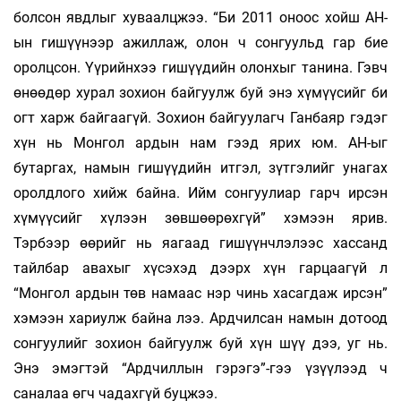
болсон явдлыг хуваалцжээ. “Би 2011 оноос хойш АН-
ын гишүүнээр ажиллаж, олон ч сонгуульд гар бие
оролцсон. Үүрийнхээ гишүүдийн олонхыг танина. Гэвч
өнөөдөр хурал зохион байгуулж буй энэ хүмүүсийг би
огт харж байгаагүй. Зохион байгуулагч Ганбаяр гэдэг
хүн нь Монгол ардын нам гээд ярих юм. АН-ыг
бутаргах, намын гишүүдийн итгэл, зүтгэлийг унагах
оролдлого хийж байна. Ийм сонгуулиар гарч ирсэн
хүмүүсийг хүлээн зөвшөөрөхгүй” хэмээн ярив.
Тэрбээр өөрийг нь яагаад гишүүнчлэлээс хассанд
тайлбар авахыг хүсэхэд дээрх хүн гарцаагүй л
“Монгол ардын төв намаас нэр чинь хасагдаж ирсэн”
хэмээн хариулж байна лээ. Ардчилсан намын дотоод
сонгуулийг зохион байгуулж буй хүн шүү дээ, уг нь.
Энэ эмэгтэй “Ардчиллын гэрэгэ”-гээ үзүүлээд ч
саналаа өгч чадахгүй буцжээ.