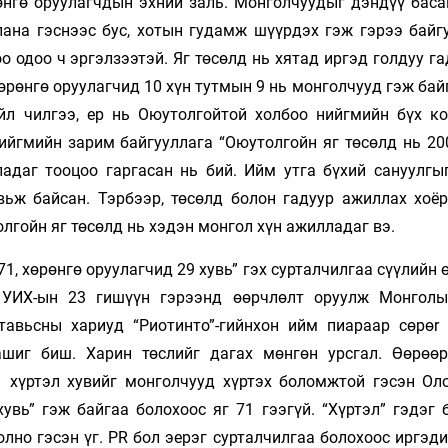
өнгө оруулагчдын эхний заль. Монголчуудыг дэндүү бас
ана гэснээс бус, хотын гудамж шүүрдэх гэж гэрээ байгу
 одоо ч эргэлзээтэй. Яг төсөлд нь хятад иргэд голдуу г
рөнгө оруулагчид 10 хүн тутмын 9 нь монголчууд гэж бай
үйл­ чилгээ, ер нь Оюутолгойтой холбоо нийгмийн бүх к
йгмийн зарим байгууллага “Оюутолгойн яг төсөлд нь 200
адаг тооцоо гаргасан нь бий. Ийм утга бүхий сануулгы
ьж байсан. Тэрбээр, төсөлд болон гадуур ажиллах хоёр
олгойн яг төсөлд нь хэдэн монгол хүн ажилладаг вэ.
1, хөрөнгө оруулагчид 29 хувь” гэх сурталчилгаа сүүлийн
. УИХ-ын 23 гишүүн гэрээнд өөрчлөлт оруулж Монгол
авьсны хариуд “Риотинто”-гийнхон ийм пиа­р­аар cөpөr 
шиг биш. Харин төслийг дагах мөнгөн урсгал. Өөрөөр
1 хүртэл хувийг монголчууд хүртэх боломжтой гэсэн Ол
увь” гэж байгаа болохоос яг 71 гээгүй. “Хүртэл” гэдэг 
болно гэсэн үг. PR бол эерэг сурталчилгаа болохоос иргэд