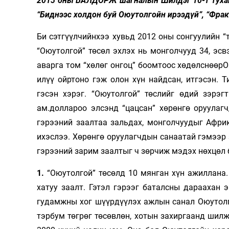
2013 оны БАЛДОРЖ шагналын Шилдэг 10-т тухай
“Биднээс холдон буй Оюутолгойн ирээдүй”, “Фрак
Би сэтгүүлчийнхээ хувьд 2012 оны сонгуулийн “
“Оюутолгой” төсөл эхлэх нь монголчууд 34, эсв
аварга том “хөлөг онгоц” боомтоос хөдөлснөөрО
илүү ойртоно гэж олон хүн найдсан, итгэсэн. Т
гэсэн хэрэг. “Оюу­толгой” төслийг өдий зэрэгт
ам.доллароо элсэнд “цацсан” хөрөнгө оруулагч
гэрээний заалтаа зальдах, монголчуудыг Африк
ихэслээ. Хөрөнгө оруулагч­дын санаатай гэ­мээр 
гэрээний зарим заалтыг ч зөрчиж мэдэх нөх­цөл 
1.
“Оюутолгой” төсөлд 10 мянган хүн ажиллана.
хатуу заалт. Гэтэл гэрээг баталсны дараахан 
гудамжны хог шүүрдүүлэх ажлын санал Оюутолго
тэрбум төгрөг төсөвлөн, хотын захиргаанд шилж