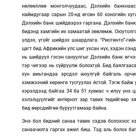
нөлөөллөө монголчуудаас, Дэлхийн банкнаа
наймдугаар сарын 20-нд өгсөн 60 хоногийн хуг
Дэлхийн банк шийдвэрээ гаргана. Дэлхийн банк
бидэнд хамгийн их хамаатай зөвлөмж. Оюутолго
үлдэх, үгүйг шийдэх шаардлага. “Риотинто”-гий
цагт бид Африкийн улс шиг ухсан нүх, хэдэн сэн
нь шийдүүл гэсэн сануулгыг Дэлхийн банк өгчэ
тэр чигээр нь сүйрүүлж болохгүй. Бид баялгаас
хүн амьтандаа эрсдэл аюулгүй байгаль орчи
хэмжээний хөрөнгө тусгуулах ёстой. Тэгж байж у
хэрэлдээд байгаа 34 ба 51 хувиас ч илүү үнэ ц
хэлэлцүүлгийг интернэт зар тавих төдийгөөр х
бид өөрсдийгөө буруутгамаар байна.
Энэ бол бидний санаа тавих сэдэв болохоос хэ
санаачилга гаргах ажил биш. Тэд аль болох баг