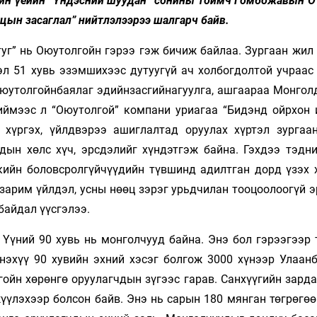
н үеийн “Үндэсний шуудан” сонины тоймч Гомбожавын О
цын засаглал” нийтлэлээрээ шалгарч байв.
туг” нь Оюутолгойн гэрээ гэж бичиж байлаа. Зургаан жил
эл 51 хувь эзэмшихээс дутуугүй ач холбогдолтой учраас 
юу­толгойнбаялаг эдийнзасгийнагуул­га, ашгаараа Монгол
иймээс л “Оюутолгой” ком­пани уриагаа “Би­дэнд ойрхон 
 хүр­гэх, үйлдвэрээ ашиглалтад оруулах хүр­тэл зургаан
дын хөлс хүч, эрсдэлийг хүндэтгэж байна. Гэхдээ тэдни
ийн боловс­ролгүйчүүдийн түв­шинд адилтган дорд үзэх х
зарим үйлдэл, усны нөөц зэрэг урьд­чилан тоо­цоо­лоо­гүй 
байдал үүсгэлээ.
 Үүний 90 хувь нь монголчууд байна. Энэ бол гэрээгээр 
энэхүү 90 хувийн эхний хэсэг болгож 3000 хүнээр Улаан
йн хөрөнгө оруулагчдын зүгээс гарав. Санхүүгийн зарда
үүлэхээр болсон байв. Энэ нь сарын 180 мянган төгрөгөө