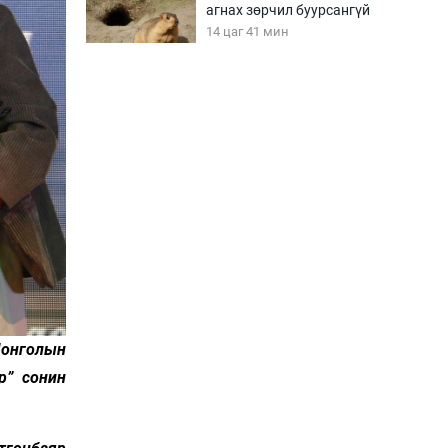
агнах зөрчил буурсангүй
14 цаг 41 мин
Х.Улам-Өрнөх байр
урагшилж, долоод
жагсжээ
15 цаг 11 мин
Ж.Лхагвабат өсвөр
үеийнхний ДАШТ-ийг
дэнсэлнэ
15 цаг 41 мин
Иран тэсэж үлдсэн ч
удаан хугацаанд хүнд
үеийг туулна
Монголын
16 цаг 11 мин
р” сонин
Боловсролын зээлийн
сангаар гадаадад