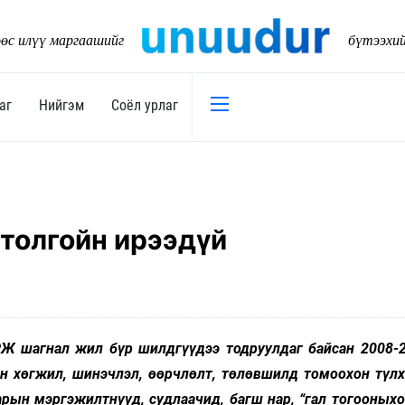
өс илүү маргаашийг
бүтээхи
аг
Нийгэм
Соёл урлаг
Эдийн засаг
Нийгэм
Төсөв
Тогтворт
толгойн ирээдүй
17
Уул уурхай
Танилц
Хөрөнгийн зах зээл
Нийслэл
Банк санхүү
Орон ну
Хөдөө аж ахуй
Байгаль
Ж шагнал жил бүр шилдгүүдээ тодруулдаг байсан 2008-
Дэд бүтэц
йн хөгжил, шинэчлэл, өөрчлөлт, төлөвшилд томоохон түлх
Боловср
Бизнес
рын мэргэжилтнүүд, судлаачид, багш нар, “гал тогооныхо
Эрүүл м