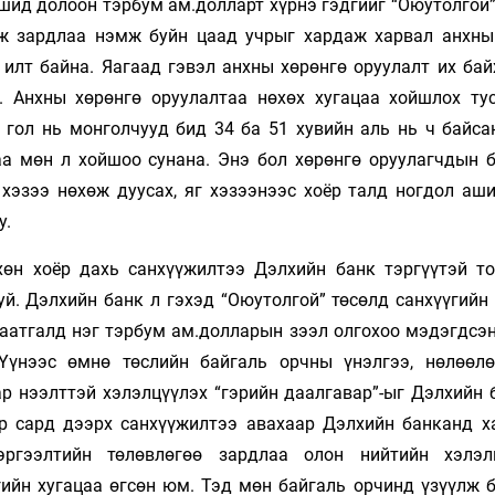
ашид долоон тэрбум ам.долларт хүрнэ гэдгийг “Оюутолгой
ж зардлаа нэмж буйн цаад учрыг хардаж харвал анхны
 илт байна. Яагаад гэвэл анхны хөрөнгө оруулалт их бай
а. Анхны хөрөнгө оруулалтаа нөхөх хугацаа хойшлох ту
 гол нь монголчууд бид 34 ба 51 хувийн аль нь ч байса
а мөн л хойшоо сунана. Энэ бол хөрөнгө оруулагчдын б
хэзээ нөхөж дуусах, яг хэзээнээс хоёр талд ногдол аши
у.
нхөн хоёр дахь санхүүжилтээ Дэлхийн банк тэргүүтэй т
уй. Дэлхийн банк л гэхэд “Оюутолгой” төсөлд санхүүгийн
даатгалд нэг тэрбум ам.долларын зээл олгохоо мэдэгдсэн
Үүнээс өмнө төслийн байгаль орчны үнэлгээ, нөлөөлө
ар нээлттэй хэлэлцүүлэх “гэрийн даалгавар”-ыг Дэлхийн 
ар сард дээрх санхүүжилтээ авахаар Дэлхийн банканд х
эргээлтийн төлөвлөгөө зардлаа олон нийтийн хэлэл
ийн хугацаа өгсөн юм. Тэд мөн байгаль орчинд үзүүлж б