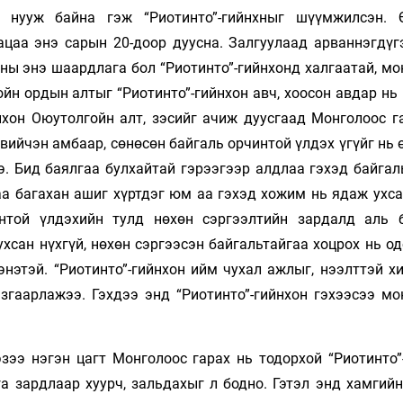
с нууж байна гэж “Риотинто”-гийнхныг шүүмжилсэн. 
ацаа энэ сарын 20-доор дуусна. Залгуулаад арваннэгдүг
ны энэ шаардлага бол “Риотинто”-гийнхонд халгаатай, мо
йн ордын алтыг “Риотинто”-гийнхон авч, хоосон авдар нь
нхон Оюутолгойн алт, зэсийг ачиж дуусгаад Монголоос га
двийчэн амбаар, сөнөсөн байгаль орчинтой үлдэх үгүйг нь
э. Бид баялгаа булхайтай гэрээгээр алдлаа гэхэд байгал
аа багахан ашиг хүртдэг юм аа гэхэд хожим нь ядаж ухса
нтой үлдэхийн тулд нөхөн сэргээлтийн зардалд аль 
хсан нүхгүй, нөхөн сэргээсэн байгальтайгаа хоцрох нь о
энэтэй. “Риотинто”-гийнхон ийм чухал ажлыг, нээлттэй х
язгаарлажээ. Гэхдээ энд “Риотинто”-гийнхон гэхээсээ мо
зээ нэгэн цагт Монголоос гарах нь тодорхой “Риотинто”
а зардлаар хуурч, зальдахыг л бодно. Гэтэл энд хамгийн