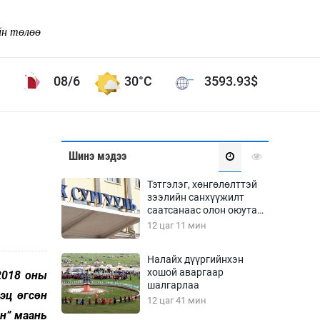
йн төлөө
08/6
30°C
3593.93
$
Соёл урлаг
Шинэ мэдээ
ой хөгжлийн зорилго -
Сонгодог урлаг
Тэтгэлэг, хөнгөлөлттэй
Ардын урлаг
зээлийн санхүүжилт
саатсанаас олон оюутан
Дүрслэх урлаг
төлбөрийн дарамтад
12 цаг 11 мин
Өв соёл
оров
таг
Кино урлаг
Налайх дүүргийнхэн
хошой аваргаар
 орчин
2018 оны
Цирк
шалгарлаа
эц өгсөн
ол
12 цаг 41 мин
Рок поп, хип хоп
н” маань
энд