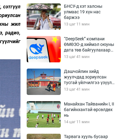
Урлагтай яриа
, сэтгүүл
БНСУ-д хэт халсны
өрчил
улмаас 19 хүн нас
ориулсан
баржээ
энд-Эрхэм баян
нхны жил
13 цаг 11 мин
, радио,
“DeepSeek” компани
тгүүлчийг
ӨМӨЗО-д хиймэл оюуны
хүний үг
дата төв байгуулахаар
төлөвлөж байна
13 цаг 41 мин
Дашчойлин хийд
жуулчдад зориулсан
ага
Бусад
тусгай үйлчилгээ үзүүлж
эхэлжээ
13 цаг 41 мин
Фото
сурвалжлагч
Видео
Манайхан Тайванийн I, II
Инфографик
багийнхантай өрсөлдөх
нь
Санал асуулга
14 цаг 11 мин
Тарвага хууль бусаар