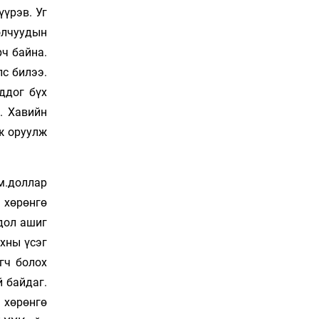
Сошиал хийрхэлд
үрэв. Уг
“барьцаалагдсан” сайд,
олчуудын
дарга нарын туйлшрал
20 цаг 11 мин
ч байна.
лс билээ.
Боловсролын чанар
ддог бүх
уруудах бүрд босгоо
намсгасаар л байх уу
. Хавийн
20 цаг 41 мин
ж оруулж
Монгол Улсын эмэгтэй
шигшээ баг өмсгөлөө
м.доллар
гардан авлаа
Уржигдар 18 цаг 31 мин
 хөрөнгө
дол ашиг
К.Роналдугийн хуримд
х­ны үсэг
хэн уригдав
гч болох
Уржигдар 17 цаг 00 мин
 байдаг.
 хөрөнгө
“Халзан бүрэгтэй”