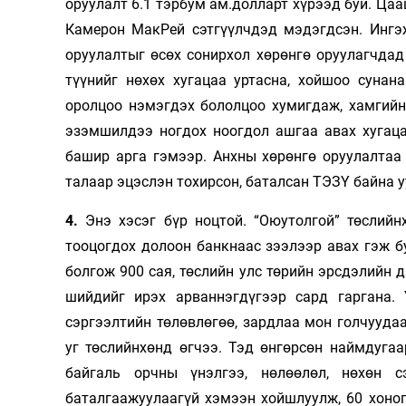
оруулалт 6.1 тэрбум ам.долларт хүрээд буй. Ца
Камерон МакРей сэтгүүлчдэд мэдэгдсэн. Ингэ
оруулалтыг өсөх сонирхол хөрөнгө оруулагчдад
түүнийг нөхөх хугацаа уртасна, хойшоо сунан
оролцоо нэмэгдэх бололцоо хумигдаж, хамгийн
эзэмшилдээ ногдох ноогдол ашгаа авах хугаца
башир арга гэмээр. Анхны хөрөнгө оруулалтаа 
талаар эцэслэн тохирсон, баталсан ТЭЗҮ байна у
4.
Энэ хэсэг бүр ноцтой. “Оюутолгой” төслий
тооцогдох долоон банкнаас зээлээр авах гэж б
болгож 900 сая, төслийн улс төрийн эрсдэлийн 
шийдийг ирэх арваннэгдүгээр сард гаргана. 
сэргээлтийн төлөвлөгөө, зардлаа мон голчууда
уг төслийнхөнд өгчээ. Тэд өнгөрсөн наймдуга
байгаль орчны үнэлгээ, нөлөөлөл, нөхөн с
баталгаажуулаагүй хэмээн хойшлуулж, 60 хоног