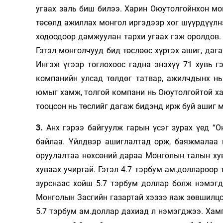
угаах заль биш билээ. Харин Оюутолгойнхон мон
төсөлд ажиллах монгол иргэдээр хог шүүрдүүлн
ходоодоор дамжуулан тархи угаах гэж оролдов.
Гэтэл монголчууд бид төслөөс хүртэх ашиг, даг
Ингэж үгээр тоглохоос гадна энэхүү 71 хувь г
компанийн улсад төлдөг татвар, ажилчдынх нь
юмыг хамж, толгой компани нь Оюутолгойтой ха
тооцсон нь төслийг дагаж бидэнд ирж буй ашиг м
3.
Анх гэрээ байгуулж гарын үсэг зурах үед “О
байлаа. Үйлдвэр ашиглалтад орж, баяжмалаа г
оруулалтаа нөхсөний дараа Монголын талын хув
хуваах учиртай. Гэтэл 4.7 тэрбум ам.доллароор
зурснаас хойш 5.7 тэрбум доллар болж нэмэгд
Монголын Засгийн газартай хэзээ яаж зөвшилцс
5.7 тэрбум ам.доллар дахиад л нэмэгджээ. Хам