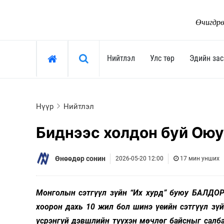
Өчигдрө
Хайх »
Нийтлэл
Улс төр
Эдийн зас
Нийтлэл
Улс төр
Нүүр
Нийтлэл
Тоймчийн үг
Ерөнхийлөгч
Биднээс холдон буй Оюу
Өнөөдрийн сэдэв
Засгийн газар
Арай ч дээ
Улсын их хурал
Өнөөдөр сонин
2026-05-20 12:00
17 мин унших
Тэрслүү үг
Сөрөг хүчин
Өнөөдрийн трендүүд
Нам, хөдөлгөөн
Монголын сэтгүүл зүйн “Их хурд” буюу БАЛДОР
Монгол-Ньюс 25 жил
"Тамхины цэг"
хоорон дахь 10 жил бол шинэ үеийн сэтгүүл зү
Сонгууль-2024
үсрэнгүй дэвшлийн түүхэн мөчлөг байсныг салба