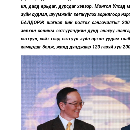
126-гийн НЭГ
ил, далд ярьдаг, дурсдаг хэвээр. Монгол Улсад 
зүйн судлал, шүүмжийг хөгжүүлэх зорилгоор нэр
БАЛДОРЖ шагнал бий болгох санаачилгыг 2008
зөвхөн сонины сэтгүүлчдийн дунд энэхүү шалгар
сэтгүүл, сайт гээд сэтгүүл зүйн өргөн уудам та
хамардаг болж, жилд дунджаар 120 гаруй хүн 200
Ертөнц
Спорт
Нийгэм
Бөх
Техник технологи
Сагсан бөмбөг
Шинжлэх ухаан
Хөлбөмбөг
Сонин хачин
Олимпын төрөл
Дэлхийн монгол
Тулааны спорт
Олимпын бус төр