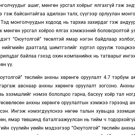
голчуудыг ашиг, мөнгөн урсгал хоёрыг ялгахгүй гэж эндү
э гэж байсантайгаа адилхан талх, сүүгээр орлуулан монг
 Тэд монголчуудын ходоод нь тархиа захирдаг гэж андуур
ах мөнгөн урсгал хоёроо ялгах хэмжээний боловсролтой у
эдэгт “Оюутолгой” төсөлтэй ямар нэгэн байдлаар холбог
 нийгмийн даатгалд шимтгэлийг хүртэл оруулж тооцжээ
рилцдаг байлаа гэхэд охин компанийнх нь татварыг ингэ
өн үү.
юутолгой” төслийн анхны хөрөнгө оруулалт 4.7 тэрбум а
аргаж авснаар анхны хөрөнгө оруулалт зогсоно. Анхны
ь эзэмшлийг нэмэх бололцоо гарна, басхүү хоёр тал ног
 төсөвлөсөн анхны хөрөнгө оруулалтын хэмжээ гэрээнд ан
сэн. Ингэж нэмэгдүүлснээ нөгөө талын хувьцаа эзэмши
өн, ямар төвшинд баталгаажуулсан нь тийм ч тодорхойгүй
гийн сүүлийн үеийн мэдээгээр “Оюутолгой” төслийн анхны