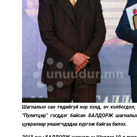
Олимп 2024
Шагналын сан төдийгүй нэр хүнд, ач холбогдол
“Пулитцер” гэгддэг байсан БАЛДОРЖ шагналын
цувралаар уншигчдадаа хүргэж байгаа билээ.