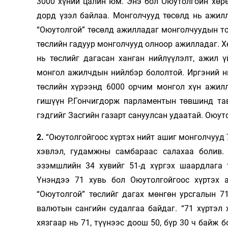
3000 хүний цалин юм. Энэ бол Оюутолгойн хөр
дорд үзэл байлаа. Монголчууд төсөлд нь ажилл
“Оюутолгой” төсөлд ажилладаг монголчуудын тоо
төслийн гадуур монголчууд олноор ажилладаг. Хө
нь төслийг дагасан ханган нийлүүлэлт, ажил 
монгол ажилчдын нийлбэр бололтой. Иргэний ни
төслийн хүрээнд 6000 орчим монгол хүн ажилл
гишүүн Р.Гончигдорж парламентын төвшинд тав
гэдгийг Засгийн газарт сануулсан удаатай. Оюут
2.
“Оюутолгойгоос хүртэх нийт ашиг монголчууд 7
хэвлэл, гудамжны самбараас салахаа болив
эзэмшлийн 34 хувийг 51-д хүргэх шаардлага т
Үнэндээ 71 хувь бол Оюутолгойгоос хүртэх а
“Оюутолгой” төслийг дагах мөнгөн урсгалын 7
валютын сангийн судалгаа байдаг. “71 хүртэл х
хязгаар нь 71, түүнээс доош 50, бүр 30 ч байж 