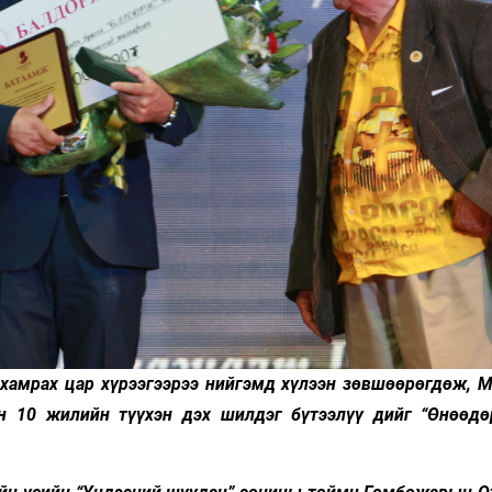
, хамрах цар хүрээгээрээ нийгэмд хүлээн зөвшөөрөгдөж, 
 10 жилийн түүхэн дэх шилдэг бүтээлүү­ дийг “Өнөөдө