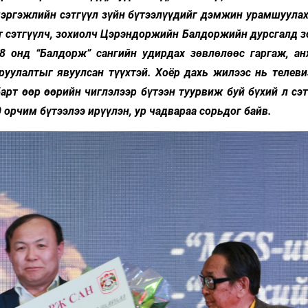
Ханш
мэргэжлийн сэтгүүл зүйн бүтээлүүдийг дэмжин урамшуулах
Хэрэг з
Эрэлттэй мэдээ
т сэтгүүлч, зохиолч Цэрэндоржийн Балдоржийн дурсгалд з
Эрүүл м
 онд “Балдорж” сангийн удирдах зөвлөлөөс гаргаж, а
Хууль ёс
уулалтыг явуулсан түүхтэй. Хоёр дахь жилээс нь телевиз
Хүмүүс
лбарт өөр өөрийн чиглэлээр бүтээн туурвиж буй бүхий л сэ
Албаны 
 орчим бүтээлээ ирүүлэн, ур чадвараа сорьдог байв.
Бусад
Life style
Ярилцл
Зөвлөгөө
Хоймор
Өнөөдрийн тухай
Уншигч-
өл