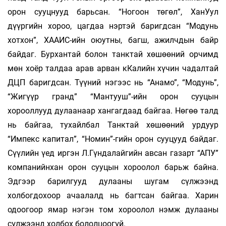
орон сууцнууд барьсан. “Ногоон төгөл”, ХанУул
дүүргийн хороо, цагдаа нэртэй баригдсан “Модунь
хотхон”, ХААИС-ийн оюутны, багш, ажилч­дын байр
байдаг. Бурхантай болон танктай хөшөөний орчимд
мөн хоёр талдаа арав арван кКалийн хүчин чадалтай
ДЦП баригдсан. Түүний нэгээс нь “Анамо”, “Модунь”,
“Жигүүр гранд” “Ман­тууш”-ийн орон сууцын
хорооллууд ду­лаанаар хангагдаад байгаа. Нөгөө талд
нь байгаа, тухайлбал Танктай хөшөөний урдуур
“Импекс капитал”, “Номин”-гийн орон сууцууд байдаг.
Сүү­лийн үед иргэн Л.Гүндалайгийн ав­сан газарт “АПУ”
компанийнхан орон сууцын хо­роо­лол барьж байна.
Эдгээр барилгууд дулааны шугам сүл­жээнд
холбогдохоор ачаалалд нь багт­сан байгаа. Харин
одоогоор ямар нэгэн том хо­роо­лол нэмж дулааны
сүлжээнд холбох болол­цоогүй.