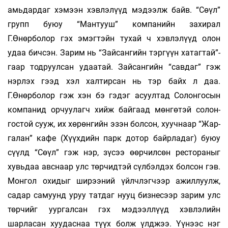
амьдардаг хэмээн хэвлэлүүд мэдээлж байв. “Сөүл”
групп буюу “Мантууш” компанийн захирал
Г.Өнөрболор гэх эмэгтэйн тухай ч хэв­лэлүүд олон
удаа бичсэн. Зарим нь “Зай­сангийн тэргүүн хатагтай”-
гаар тод­руулсан удаатай. Зайсангийн “савдаг” гэж
нэрлэх гээд хэл халтирсан нь тэр байх л даа.
Г.Өнөрболор гэж хэн бэ гэдэг асуултад Солонгосын
ком­па­нид ор­чуулагч хийж байгаад мөнгөтэй солон­
гостой сууж, их хөрөнгийн эзэн болсон, хуучнаар “Жар­
галан” кафе (Хүүхдийн парк дотор байрладаг) буюу
сүүлд “Сөүл” гэж нэр, зүсээ өөрчилсөн рестораныг
хувьдаа авснаар улс төрчидтэй сүлбэлдэх болсон гэв.
Монгол охидыг ширээний үйлч­лэг­чээр ажиллуулж,
садар самуунд уруу татдаг нууц бизнесээр зарим улс
төрчийг уургалсан гэх мэдээллүүд хэвлэлийн
шарласан хуудаснаа түүх болж үлджээ. Үүнээс нэг