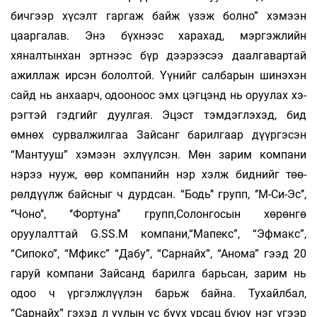
бичгээр хүсэлт гар­гаж байж үзэж болно” хэмээн
цааргалав. Энэ бүхнээс харахад, мэргэжлийн
хяналтынхан эртнээс бүр дээрээсээ даалгавартай
ажиллаж ирсэн бололтой. Үүнийг салбарын шинэхэн
сайд нь анхаарч, одооноос эмх цэгцэнд нь оруулах хэ­
рэг­тэй гэдгийг дуулгая. Эцэст тэмдэглэхэд, бид
өмнөх сур­вал­жилгаа Зайсанг барилгаар дүүргэсэн
“Мантууш” хэмээн эхлүүлсэн. Мөн зарим компани
нэрээ нууж, өөр компанийн нэр хэлж биднийг төө­
рөлдүүлж байсныг ч дурдсан. “Бодь’’ групп, ‘’М-Си-Эс’’,
‘’Чоно’’, ‘’Фортуна’’ групп,Со­лонгосын хө­рөнгө
оруулалттай G.SS.M компани,“Мапекс”, “Эфмакс”,
“Сипоко”, “Мфикс” “Дабу”, “Сарнайх”, “Анома” гээд 20
гаруй компани Зайсанд барилга барь­сан, зарим нь
одоо ч үргэлжлүүлэн барьж бай­на. Тухайлбал,
“Сарнайх” гэхэд л уулын ус буух урсац буюу нэг үгээр