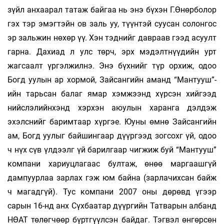
зүйл анхаарал татаж байгаа нь энэ бүхэн Г.Өнөрболор
гэх тэр эмэгтэйн ов заль уу, түүнтэй суусан солонгос
эр заль­жин нөхөр үү. Хэн тэднийг давраав гээд асуулт
гарна. Дахиад л улс төрч, эрх мэдэлтнүүдийн урт
жагсаалт үргэлжилнэ. Энэ бүхнийг түр орхиж, одоо
Богд уулын ар хормой, Зайсангийн аманд “Мантууш”-
ийн тарьсан балаг ямар хэмжээнд хүрсэн хийгээд
нийслэлийнхэнд хэрхэн аюулын харанга дэлдэж
эхэлснийг баримтаар хүргэе. Юуны өмнө Зайсангийн
ам, Богд уулыг бай­шингаар дүүргээд зогсохг үй, одоо
ч нүх сүв үлдээлг үй барилгаар чигжиж буй “Мантууш”
ком­пани хариуцлагаас бултаж, өнөө маргаашгүй
дампуурлаа зарлах гэж юм байна (зар­ла­чихсан байж
ч магадгүй). Тус компани 2007 оны дөрөвд үгээр
сарын 16-нд анх Сүх­баатар дүүргийн Татварын албанд
НӨАТ төлөгчөөр бүртгүүлсэн байдаг. Тэгвэл өнгөрсөн