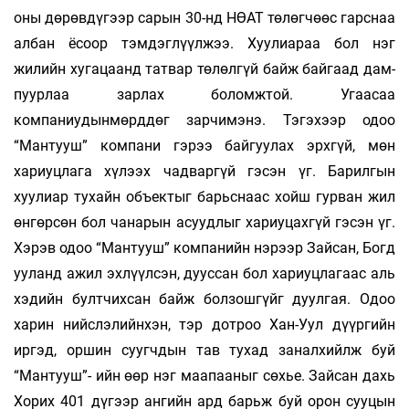
оны дөрөвдүгээр сарын 30-нд НӨАТ төлөг­чөөс гарснаа
албан ёсоор тэмдэглүүлжээ. Хуулиараа бол нэг
жилийн хуга­цаанд татвар төлөлгүй байж байгаад дам­
пуурлаа зарлах боломжтой. Угаасаа
компаниудынмөрд­дөг зарчимэнэ. Тэгэхээр одоо
“Мантууш” ком­пани гэрээ байгуулах эрхгүй, мөн
хариуц­лага хүлээх чадваргүй гэсэн үг. Барил­гын
хуулиар тухайн объектыг барьснаас хойш гурван жил
өнгөрсөн бол чанарын асуудлыг хариуцахгүй гэсэн үг.
Хэрэв одоо “Мантууш” компанийн нэрээр Зайсан, Богд
ууланд ажил эхлүүлсэн, дууссан бол хариуцлагаас аль
хэдийн булт­чихсан байж болзошгүйг дуулгая. Одоо
харин нийслэлийнхэн, тэр дотроо Хан-Уул дүүргийн
иргэд, оршин суугчдын тав тухад заналхийлж буй
“Мантууш”- ийн өөр нэг маапааныг сөхье. Зайсан дахь
Хорих 401 дүгээр ангийн ард барьж буй орон сууцын