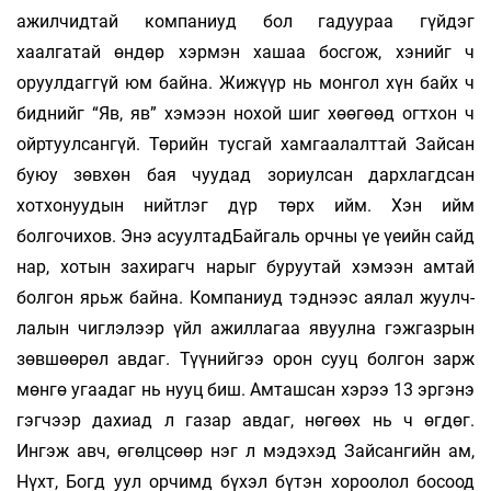
ажилчидтай компаниуд бол гадуураа гүйдэг
хаалгатай өндөр хэрмэн хашаа босгож, хэнийг ч
оруулдаггүй юм байна. Жижүүр нь монгол хүн байх ч
биднийг “Яв, яв” хэмээн нохой шиг хөөгөөд огтхон ч
ойртуулсангүй. Тө­рийн тусгай хамгаалалттай Зайсан
буюу зөвхөн бая­ чуудад зориулсан дархлагдсан
хотхонуудын нийтлэг дүр төрх ийм. Хэн ийм
болгочихов. Энэ асуултадБайгаль орчны үе үеийн сайд
нар, хотын захирагч нарыг буруутай хэмээн амтай
болгон ярьж байна. Компаниуд тэднээс аялал жуулч­
лалын чиглэлээр үйл ажиллагаа явуулна гэжгазрын
зөв­шөөрөл авдаг. Түүнийгээ орон сууц болгон зарж
мөнгө угаадаг нь нууц биш. Амташсан хэрээ 13 эргэнэ
гэгчээр дахиад л газар авдаг, нөгөөх нь ч өгдөг.
Ингэж авч, өгөлцсөөр нэг л мэдэхэд Зайсангийн ам,
Нүхт, Богд уул орчимд бүхэл бүтэн хороолол босоод