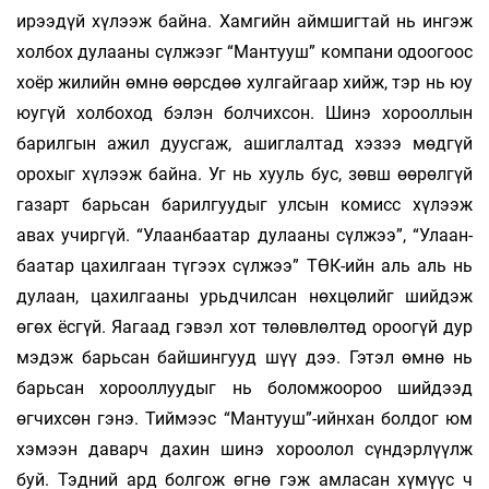
ирээдүй хүлээж байна. Хамгийн аймшигтай нь ингэж
холбох ду­лааны сүлжээг “Мантууш” компани одоогоос
хоёр жилийн өмнө өөрсдөө хулгайгаар хийж, тэр нь юу
юугүй холбоход бэлэн болчихсон. Шинэ хорооллын
барилгын ажил дуус­гаж, ашиглалтад хэзээ мөдгүй
орохыг хү­лээж байна. Уг нь хууль бус, зөвш өөрөлгүй
газарт барь­сан барилгуудыг улсын комисс хүлээж
авах учир­гүй. “Улаанбаатар дулааны сүлжээ”, “Улаан­
баатар цахилгаан түгээх сүлжээ” ТӨК-ийн аль аль нь
дулаан, цахил­гаа­ны урьд­чилсан нөхцөлийг шийдэж
өгөх ёс­гүй. Яагаад гэ­вэл хот төлөвлөлтөд ороогүй дур
мэдэж барь­сан байшингууд шүү дээ. Гэтэл өмнө нь
барь­сан хорооллуудыг нь болом­жоо­роо ший­дээд
өгчихсөн гэнэ. Тиймээс “Ман­тууш”-ийн­хан болдог юм
хэмээн даварч дахин шинэ хо­роолол сүндэрлүүлж
буй. Тэдний ард бол­гож өгнө гэж амласан хүмүүс ч