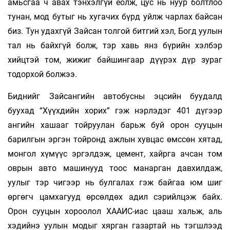
амьсгаа ч авах тэнхэлгүй ёолж, цус нь нуур болтлоо
тунан, мод бутыг нь хугачих бүрд уйлж чарлах байсан
биз. Тун удахгүй Зайсан толгой битгий хэл, Богд уулын
тал нь байхгүй болж, тэр хавь янз бүрийн хэлбэр
хийцтэй том, жижиг байшингаар дүүрэх дүр зураг
тодорхой болжээ.
Биднийг Зайсангийн автобусны эцсийн буудалд
буухад “Хүүхдийн хорих” гэж нэрлэдэг 401 дүгээр
ангийн хашааг тойруулан барьж буй орон сууцын
барилгын эргэн тойронд ажлын хувцас өмссөн хятад,
монгол хүмүүс эргэлдэж, цемент, хайрга ачсан том
оврын авто машинууд тоос манарган давхилдаж,
уулыг тэр чигээр нь булгалах гэж байгаа юм шиг
өргөгч цамхагууд өрсөлдөх адил сэрийлцэж байх.
Орон сууцын хороолол ХААИС-иас цааш хальж, аль
хэдийнэ уулын модыг хярган газартай нь тэгшлээд