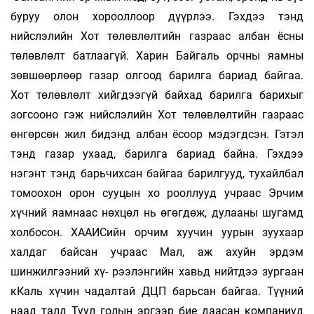
буруу олон хорооллоор дүүрлээ. Гэхдээ тэнд
нийслэлийн Хот төлөвлөлтийн газраас албан ёсны
төлөвлөлт батлаагүй. Харин Бай­галь орчны яамны
зөвшөөрлөөр газар олгоод барилга бариад байгаа.
Хот төлөвлөлт хийгдээгүй байхад барилга барихыг
зогсооно гэж нийслэлийн Хот төлөвлөлтийн газраас
өнгөрсөн жил бидэнд албан ёсоор мэдэгдсэн. Гэтэл
тэнд газар ухаад, барилга бариад байна. Гэхдээ
нэгэнт тэнд барьчихсан байгаа барил­гууд, тухайлбал
томоохон орон сууцын хо­­ роол­лууд учраас Эрчим
хүчний яамнаас нөхцөл нь өгөгд­өж, дулааны шугамд
холбосон. ХААИСийн орчим хуучин уурын зуухаар
халдаг байсан учраас Мал, аж ахуйн эрдэм
шинжилгээний хү- рээлэнгийн хавьд нийтдээ зургаан
кКаль хүчин чадалтай ДЦП барьсан байгаа. Түүний
наад талд Туул голын эргээр бие даасан компаниуд