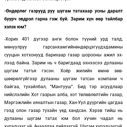
-Өндөрлөг газрууд руу шугам татахаар усны даралт
буурч эвдрэл гарна гэж буй. Зарим хүн өөр тайлбар
хэлэх юм?
-Хорих 401 дүгээр анги болон түүний урд талд,
мөнуулруу гарсанхамгийнөндөрцэгүүдэдамины
сууцын хотхонууд барихаар газар шорооны ажил эх­
лээд байна. Зарим нь ч баригдаад эхнээсээ дулаа­ны
шугам татъя гэсэн. Хоёр жилийн өмнө зөв­­
шөөрөлгүйгээр дулааны шугам татсан ком­пани ч
байгаа, тухайлбал, “Мантууш”. Бид тэр асуудлаар
нийслэлийн Хот газрын алба, хот төлөвлөлтийн газар,
Мэргэжлийн хяналтын газар, Хан-Уул дүүргийн цагдаа
гээд олон газар тухайн үед хандсан. Хэрэв тийш нь
дулааны шугам татах юм бол хүчин чадал нь
хүрэлцэхг үй. Ачааллаа дийлэхгүй. Шугам хүрэлцэхгүй,