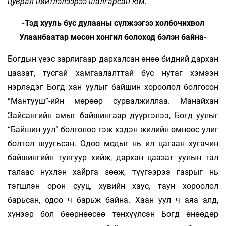
цуврал нийтлэлээрээ шалгарсан юм.
-Тэд хууль бус дулааны сүлжээгээ холбочихвол
Улаанбаатар мөсөн хонгил болоход бэлэн байна-
Богдын үеэс зарлигаар дархалсан өнөө бидний дархан
цаазат, тусгай хамгаалалттай бүс нутаг хэмээн
нэрлэдэг Богд хан уулыг байшин хороолол болгосон
“Мантууш”-ийн мөрөөр сурвалжиллаа. Манайхан
Зайсангийн амыг байшингаар дүүргэлээ, Богд уулыг
“Байшин уул” болголоо гэж хэдэн жилийн өмнөөс улиг
болтол шуугьсан. Одоо модыг нь ил цагаан хугачин
байшингийн тулгуур хийж, дархан цаазат уулын тал
талаас нүхлэн хайрга зөөж, түүгээрээ газрыг нь
тэгшлэн орон сууц, хувийн хаус, таун хороолол
барьсан, одоо ч барьж байна. Хаан уул ч аяа алд,
хүнээр бол бөөрнөөсөө төнхүүлсэн Богд өнөөдөр