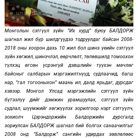
Монголын сэтгүүл зүйн “Их хурд” буюу БАЛДОРЖ
шагнал жил бүр шилдгүүдээ тодруулдаг байсан 2008-
2018 оны хоорон дахь 10 жил бол шинэ үеийн сэтгүүл
зүйн хөгжил, шинэчлэл, өөрчлөлт, төлөвшилд томоохон
түлхэц өгсөн үсрэнгүй дэвшлийн түүхэн мөчлөг
байсныг салбарын мэргэжилтнүүд, судлаачид, багш
нар, “гал тогооныхон” маань ил, далд ярьдаг, дурсдаг
хэвээр. Монгол Улсад мэргэжлийн сэтгүүл зүйн
бүтээлүү­ дийг дэмжин урамшуулах, сэтгүүл зүйн
судлал, шүүмжийг хөгжүүлэх зорилгоор нэрт сэтгүүлч,
зохиолч Цэрэндоржийн Балдоржийн дурсгалд
зориулсан БАЛДОРЖ шагнал бий болгох санаачилгыг
2008 онд “Балдорж” сангийн удирдах зөвлөлөөс