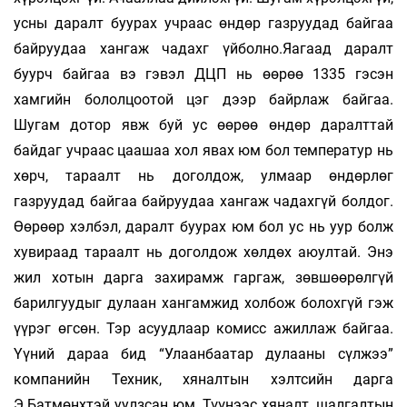
усны даралт буурах учраас өндөр газруудад бай­гаа
байруудаа хангаж чадахг үйболно.Яагаад даралт
буурч байгаа вэ гэвэл ДЦП нь өөрөө 1335 гэсэн
хамгийн бололцоотой цэг дээр байрлаж байгаа.
Шугам дотор явж буй ус өөрөө өндөр даралттай
байдаг учраас цаашаа хол явах юм бол температур нь
хөрч, тараалт нь доголдож, улмаар өндөрлөг
газруудад байгаа байруудаа хангаж чадахгүй болдог.
Өөрөөр хэлбэл, даралт буурах юм бол ус нь уур болж
хувираад тараалт нь доголдож хөлдөх аюултай. Энэ
жил хотын дарга захирамж гаргаж, зөвшөөрөлгүй
барилгуудыг дулаан хангамжид холбож болохгүй гэж
үүрэг өгсөн. Тэр асуудлаар комисс ажиллаж байгаа.
Үүний дараа бид “Улаанбаатар дулааны сүлжээ”
компанийн Техник, хяналтын хэлтсийн дарга
Э.Батмөнхтэй уулзсан юм. Түүнээс хяналт, шалгал­тын