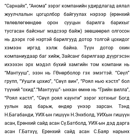
“Сарнайх”, “Анома” зэрэг компанийн удирдлагад аялал
жуулчлалын цог­цолбор байгуулах нэрээр (ерөн­хий
төлөв­лө­гөөндөө орон сууцын барилга барихыг
тусгасан байсныг мэдсээр байж) зөвшөөрөл олгосон
нь дээрх гоё нэртэй барилгууд дотор толгой цохидог
хэмээн иргэд хэлж байна. Түүн дотор охин
компаниудаар баг хийж, Зайсанг барилгаар дүүргэсэн
ихээхэн эрх мэдэл бүхий хамгийн том компани нь
“Мантууш”, эзэн нь ГӨнөрболор гэх эмэгтэй. “Сөүл”
групп, “Уушги цохио”, “Сөүл вин”, “Роял нью кэстл” бол
түүний “охид”.“Мантууш”- ынхан өмнө нь “Грийн вилла”,
“Роял кастл”, “Сөүл роял каунти” зэрэг хотхныг Богд
уулын ард барьж, өндөр үнээр зарсан. Тэнд
Н.Багабанди, УИХ-ын гишүүн Н.Энхболд, УИХын гишүүн
асан, Ерөнхий сайд асан Сү.Батболд, УИХ-ын дэд дарга
асан Г.Батхүү, Ерөнхий сайд асан С.Баяр нарынх