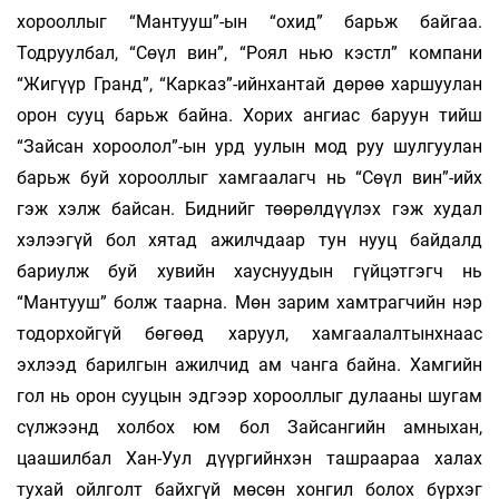
хорооллыг “Ман­тууш”-ын “охид” барьж байгаа.
Тодруулбал, “Сөүл вин”, “Роял нью кэстл” компани
“Жигүүр Гранд”, “Карказ”-ийнхантай дөрөө харшуулан
орон сууц барьж байна. Хорих ангиас баруун тийш
“Зайсан хороолол”-ын урд уулын мод руу шулгуулан
барьж буй хорооллыг хамгаалагч нь “Сөүл вин”-ийх
гэж хэлж байсан. Биднийг төөрөлдүүлэх гэж худал
хэлээгүй бол хятад ажилчдаар тун нууц байдалд
бариулж буй хувийн хауснуудын гүйцэтгэгч нь
“Мантууш” болж таарна. Мөн зарим хамтрагчийн нэр
то­дорхойгүй бөгөөд харуул, хамгаалалтынхнаас
эхлээд барилгын ажилчид ам чанга байна. Хамгийн
гол нь орон сууцын эдгээр хорооллыг дулааны шугам
сүлжээнд холбох юм бол Зайсангийн амныхан,
цаашилбал Хан-Уул дүүргийнхэн таш­раараа халах
тухай ойлголт байхгүй мөсөн хонгил болох бүрхэг