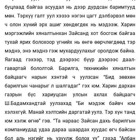
буцлаад байгаа асуудал нь дээр дурдсан баримтууд
мөн. Тэрхүү галт уул хэзээ нэгэн цагт дэлбэрвэл мөн
ч олон хүний эрх ашиг хөндөгдөх нь мэдээж. Харин
мэргэжлийн хяналтынхан Зайсанд хот босгож байгаа
тухай ярих болохоор үгнийх нь өнгө өөрчлөгдөөд тэр
мэднэ, энэ мэднэ гэж мухардуулахыг оролдож байна.
Яагаад гэхээр, тэд дээрээс бүүр дээрээс даал­
гавартай бололтой. Барилга, техникийн хянал­тын
байцаагч нарын хэнтэй ч уулзсан “Бид зөвхөн
барилгын чанарыг л шалгадаг” гэх юм. Харин дархан
газрын бүс хариуцсан улсын ахлах байцаагч
Ш.Бадамхандтай уулзахад “Би мэдэж байвч юм
хэлэхгүй. Манай хэлтсийн даргатай уулз. Тэр хүн танд
юм хэлж өгнө” гэв. “Та нараас Зайсан дахь барилгын
компаниудад удаа дараа шаар­дах хуудас өгч байсан
бол аль нэгийг нь үзүүлж болох уу” гэхэд “Албан