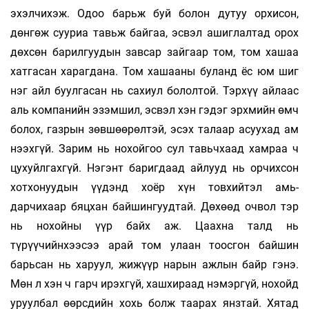
эхэл­чи­хэж. Одоо барьж буй болон дутуу орхисон,
дөнгөж сууриа тавьж байгаа, эсвэл ашиглалтад орох
дөхсөн барилгуудын завсар зайгаар том, том хашаа
хатгасан харагдана. Том хашааны буланд ёс юм шиг
нэг айл буулгасан нь сахиул бололтой. Тэрхүү айлаас
аль компанийн эзэмшил, эсвэл хэн гэдэг эрхмийн өмч
болох, газрын зөвшөөрөлтэй, эсэх талаар асуухад ам
нээхгүй. Зарим нь нохойгоо сул тавьчхаад хамраа ч
цухуйлгахгүй. Нэгэнт баригдаад айлууд нь ор­чихсон
хотхонуудын үүдэнд хоёр хүн товхийтэл амь­
дарчихаар бяцхан байшин­гуудтай. Дө­хөөд очвол тэр
нь нохойны үүр байх аж. Цаах­на талд нь
түрүүчийнхээсээ арай том улаан тоосгон байшин
барьсан нь харуул, жижүүр нарын ажлын байр гэнэ.
Мөн л хэн ч гарч ирэхгүй, хашхираад нэмэргүй, нохойд
уруулбал өөрсдийн хохь болж таарах янзтай. Хятад