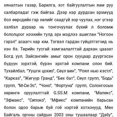
хяналтын газар, Барилга, хот байгуулалтын яам руу
салбарладаг гэж байгаа. Дээр нэр дурдсан эрхмүүд
бол өөрсдийн гар хөлийг саадгүй зор­ чуулах, нэг үгээр
хэлбэл дураар нь тонгочуулах бүхий л боломж
бололцоог нээхийн тулд эрх мэдлээ ашиглан “Ногоон
гэрэл” асаагч нар юм. Тэгвэл гардан гүй­цэтгэгчид нь
хэн бэ. Төрийн тусгай хам­гаалалттай дархан цаазат
Богд уул, Зайсангийн амыг орон сууцаар дүүргэсэн
бүдүүн зүрхтэй, бүрэн эрхтэй компани олон бий.
Тухайлбал, “Уушги цохио”, Сөүл вин”, “Роял нью кэстл”,
“Карказ”, “Жигүүр Гранд”, “Бөх бат”, Сөүл групп, “Бодь’’
групп, ‘’М-Си-Эс’’, ‘’Чоно’’, ‘’Фор­туна’’ групп, Солонгосын
хө­рөнгө оруу­лалттай G.SS.M компани, “Ма­пекс”,
“Эфмакс”, “Сипоко”, “Мфикс” компанийн барь­сан
болон одоо барьж буй гоё нэртэй хот­хонууд. Мөн
Байгаль орч­ны сайдын 2003 оны тушаалаар “Дабу”,