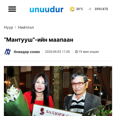
30°C
3593.87
$
Нүүр
Нийтлэл
“Мантууш”-ийн маапаан
Өнөөдөр сонин
2026-06-03 11:00
19 мин унших