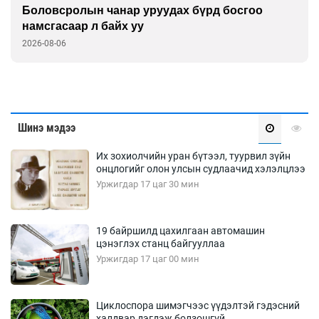
Дуу чимээний бохирдолд дарлуулсаар дуусах
нь
2026-08-05
Шинэ мэдээ
Их зохиолчийн уран бүтээл, туурвил зүйн
онцлогийг олон улсын судлаачид хэлэлцлээ
Уржигдар 17 цаг 30 мин
19 байршилд цахилгаан автомашин
цэнэглэх станц байгууллаа
Уржигдар 17 цаг 00 мин
Циклоспора шимэгчээс үүдэлтэй гэдэсний
халдвар дэгдэж болзошгүй