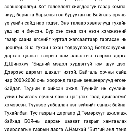
зөвшөөрөлгүй. Хот төлөвлөлт хийгдээгүй газар компа­
ниуд барилга барьсны гол буруутан нь Байгаль орчны
үе үеийн сайд нар гэдэг. Энэ талаар хэвлэлүүд тухайн
үед их ч бичсэн. Бүр хэн хэнд хэч­ нээн хэмжээний
газар хаана өгснийг хүртэл жагсаалтаар гаргасан нь
цөөнгүй. Энэ тухай нэхэн тодруулахад Богдхануулын
дархан цаазат газрын хамгаалалтын газрын дарга
Д.Шинэхүү “Бидний мэдэл хүрдэггүй юм шүү дээ.
Дээрээс дарамт шахалт ихтэй. Байгаль орчны сайд
нар 2003-2008 оны хооронд газрын зөвшөөрлүүд өгсөн
байдаг. Тэдний л хийсэн ажил. Түүнийг нь сүүлийн
үеийн Байгаль орчны яам ч цэгцлэх гээд дийлээгүй”
хэмээсэн. Түүнээс улбаалан нэг зүйлийг санаж бай­на.
Тухайлбал, Тус газрын даргаар Д.Төмөрхүүг ажиллаж
байхад БОЯ-ны дархан цаазат газрыг хамгаалах
удирдлагын газрын дарга А.Намхай “Битгий энд тэнд