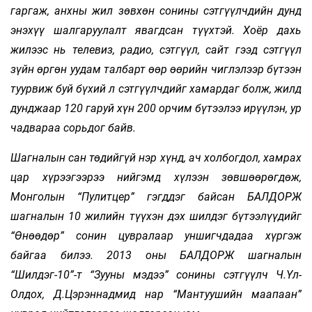
гаргаж, анхны жил зөвхөн сонины сэтгүүлчдийн дунд
энэхүү шалгаруулалт явагдсан түүхтэй. Хоёр дахь
жилээс нь телевиз, радио, сэтгүүл, сайт гээд сэтгүүл
зүйн өргөн уудам талбарт өөр өөрийн чиглэлээр бүтээн
туурвиж буй бүхий л сэтгүүлчдийг хамардаг болж, жилд
дунджаар 120 гаруй хүн 200 орчим бүтээлээ ирүүлэн, ур
чадвараа сорьдог байв.
Шагналын сан төдийгүй нэр хүнд, ач холбогдол, хамрах
цар хүрээгээрээ нийгэмд хүлээн зөвшөөрөгдөж,
Монголын “Пулитцер” гэгддэг байсан БАЛДОРЖ
шагналын 10 жилийн түүхэн дэх шилдэг бүтээлүүдийг
“Өнөөдөр” сонин цувралаар уншигчдадаа хүргэж
байгаа билээ. 2013 оны БАЛДОРЖ шагналын
“Шилдэг-10”-т “Зууны мэдээ” сонины сэтгүүлч Ч.Үл-
Олдох, Д.Цэрэннадмид нар “Мантуушийн маапаан”