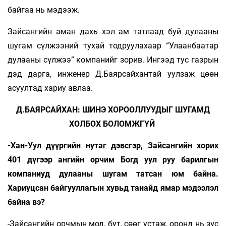
байгаа нь мэдээж.
Зайсангийн аман дахь хэл ам татлаад буй дулааны
шугам сүлжээний тухай тодруулахаар “Улаанбаатар
дулааны сүлжээ” компанийг зорив. Ингээд тус газрын
дэд дарга, инженер Д.Баярсайхантай уулзаж цөөн
асуултад хариу авлаа.
Д.БАЯРСАЙХАН: ШИНЭ ХОРООЛЛУУДЫГ ШУГАМД
ХОЛБОХ БОЛОМЖГҮЙ
-Хан-Уул дүүргийн нутаг дэвсгэр, Зай­сангийн хорих
401 дүгээр ангийн орчим Богд уул руу барилгын
компаниуд дулааны шу­гам татсан юм байна.
Хариуцсан бай­гуул­лагын хувьд танайд ямар мэдээлэл
бай­на вэ?
-Зайсангийн орчмын мод, бут, сөөг устаж, оронд нь зүс