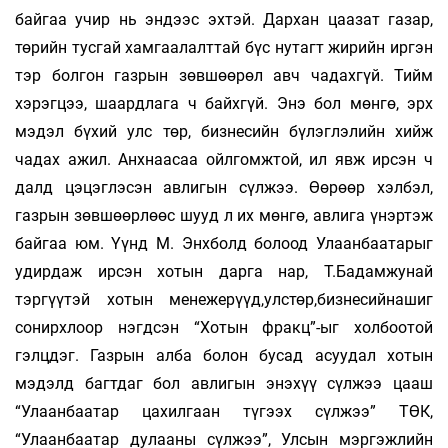
байгаа учир нь эндээс эхтэй. Дархан цаазат газар,
төрийн тусгай хамгаалалттай бүс нутагт жирийн иргэн
тэр болгон газрын зөвшөөрөл авч чадахгүй. Тийм
хэрэгцээ, шаардлага ч байхгүй. Энэ бол мөнгө, эрх
мэдэл бүхий улс төр, бизнесийн бүлэглэлийн хийж
чадах ажил. Анхнаасаа ойлгомжтой, ил явж ирсэн ч
далд цэцэглэсэн авлигын сүлжээ. Өөрөөр хэлбэл,
газрын зөвшөөрлөөс шууд л их мөнгө, авлига үнэртэж
байгаа юм. Үүнд М. Энхболд болоод Улаанбаатарыг
удирдаж ирсэн хотын дарга нар, Т.Бадамжунай
тэргүүтэй хотын менежерүүд,улстөр,бизнесийнашиг
сонирхлоор нэгдсэн “Хотын фракц”-ыг холбоотой
гэлцдэг. Газрын алба болон бусад асуудал хотын
мэдэлд багтдаг бол авлигын энэхүү сүлжээ цааш
“Улаанбаатар цахилгаан түгээх сүлжээ” ТӨК,
“Улаанбаа­тар дулааны сүлжээ”, Улсын мэргэжлийн