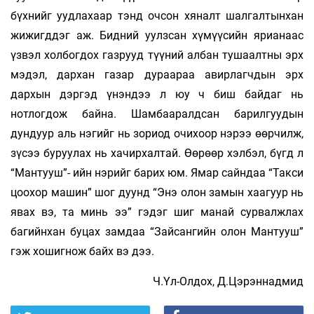
бүхнийг уудлахаар тэнд очсон хя­налт шалгалтынхан
жижигддэг аж. Бидний уулз­сан хүмүүсийн ярианаас
үзвэл холбогдох газрууд түүний албан тушаалтны эрх
мэдэл, дархан газар дураараа авирлагчдын эрх
дархын дэргэд үнэндээ л юу ч биш байдаг нь
нотлогдож байна. Шамбааралдсан барилгуудын
дундуур аль нэгийг нь зориод очихоор нэрээ өөрчилж,
зүсээ буруулах нь хачирхалтай. Өөрөөр хэлбэл, бүгд л
“Мантууш”- ийн нэрийг барих юм. Ямар сайндаа “Такси
цоохор машин” шог дуунд “Энэ олон замын хаагуур нь
явах вэ, та минь ээ” гэдэг шиг манай сурвалжлах
багийнхан буцах замдаа “Зайсангийн олон Мантууш”
гэж хошигнож байх вэ дээ.
Ч.Үл-Олдох, Д.Цэрэннадмид