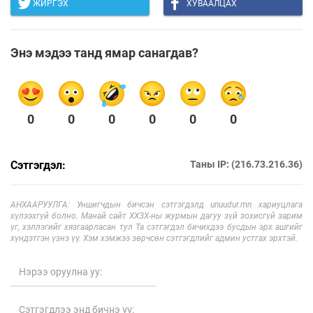
ЖИРГЭХ
ХУВААЛЦАХ
Энэ мэдээ танд ямар санагдав?
0
0
0
0
0
0
Сэтгэгдэл:
Таны IP: (216.73.216.36)
АНХААРУУЛГА: Уншигчдын бичсэн сэтгэгдэлд unuudur.mn хариуцлага
хүлээхгүй болно. Манай сайт ХХЗХ-ны журмын дагуу зүй зохисгүй зарим
үг, хэллэгийг хязгаарласан тул Та сэтгэгдэл бичихдээ бусдын эрх ашгийг
хүндэтгэн үзнэ үү. Хэм хэмжээ зөрчсөн сэтгэгдлийг админ устгах эрхтэй.