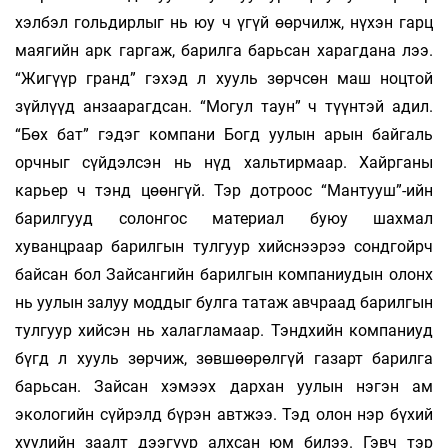
хэлбэл гольдирлыг нь юу ч үгүй өөрчилж, нүхэн гарц
маягийн арк гар­гаж, барилга барьсан харагдана лээ.
“Жигүүр гранд” гэхэд л хууль зөрчсөн маш ноцтой
зүйлүүд анзаарагдсан. “Могул таун” ч түүнтэй адил.
“Бөх бат” гэдэг компани Богд уулын арын бай­галь
орчныг сүйдэлсэн нь нүд хальтирмаар. Хайр­ганы
карьер ч тэнд цөөнгүй. Тэр дотроос “Ман­тууш”-ийн
барилгууд со­лонгос материал буюу шахмал
хуванцраар ба­рил­гын тулгуур хийс­нээрээ сондгойрч
байсан бол Зайсангийн барилгын компаниудын олонх
нь уулын залуу мод­дыг булга татаж авчраад барилгын
тулгуур хийсэн нь халагламаар. Тэндхийн компаниуд
бүгд л хууль зөрчиж, зөвшөөрөлгүй газарт барилга
барь­сан. Зайсан хэмээх дархан уулын нэгэн ам
экологийн сүйрэлд бүрэн автжээ. Тэд олон нэр бүхий
хуулийн заалт дээгүүр алхсан юм би­лээ. Гэвч тэр