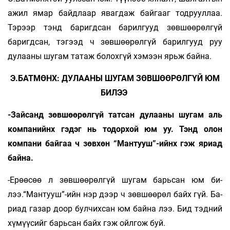
ажил ямар байдлаар явагдаж байгааг тодрууллаа.
Тэрээр тэнд баригдсан барилгууд зөв­шөөрөлгүй
баригдсан, тэгээд ч зөвшөөрөлгүй барилгууд руу
дулааны шугам татаж болохгүй хэмээн ярьж байна.
Э.БАТМӨНХ: ДУЛААНЫ ШУГАМ ЗӨВШӨӨРӨЛГҮЙ ЮМ
БИЛЭЭ
-Зайсанд зөвшөөрөлгүй татсан дулааны шу­гам аль
компанийнх гэдэг нь тодорхой юм уу. Тэнд олон
компани байгаа ч зөвхөн “Мантууш”-ийнх гэж яриад
байна.
-Ерөөсөө л зөвшөөрөлгүй шугам барьсан юм би­
лээ.“Мантууш”-ийн нэр дээр ч зөвшөөрөл байх­­ гүй. Ба­
риад газар доор булчихсан юм байна лээ. Бид тэд­ний
хүмүүсийг барьсан байх гэж ойл­гож буй.