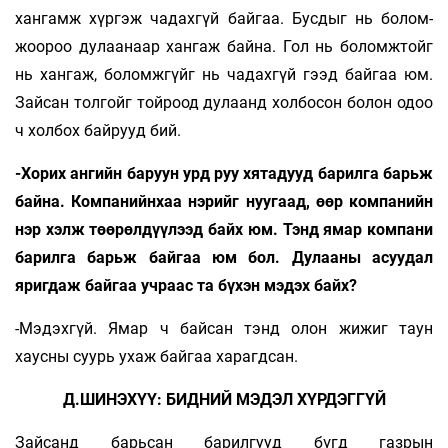
хангамж хүргэж ча­дахгүй байгаа. Бусдыг нь болом­
жоороо ду­лаанаар хангаж байна. Гол нь боломжтойг
нь хангаж, боломжгүйг нь чадахгүй гээд байгаа юм.
Зай­сан толгойг тойроод дулаанд холбосон болон одоо
ч холбох байрууд бий.
-Хорих ангийн баруун урд руу хятадууд ба­­рилга барьж
байна. Компанийнхаа нэрийг нуу­гаад, өөр компанийн
нэр хэлж төөрөл­дүү­лээд байх юм. Тэнд ямар компани
барилга барьж байгаа юм бол. Дулааны асуу­дал
яригдаж байгаа учраас та бүхэн мэ­дэх байх?
-Мэдэхгүй. Ямар ч байсан тэнд олон жижиг таун
хаусны суурь ухаж байгаа харагдсан.
Д.ШИНЭХҮҮ: БИДНИЙ МЭДЭЛ ХҮРДЭГГҮЙ
Зайсанд барьсан барилгууд бүгд газрын