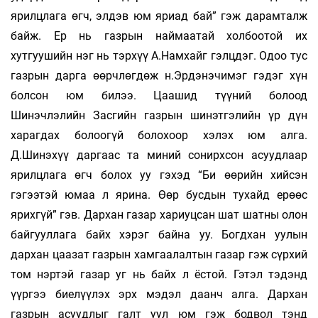
ярилцлага өгч, элдэв юм яриад бай” гэж дарамталж
байж. Ер нь газрын наймаатай холбоотой их
хутгуушийн нэг нь тэрхүү А.Намхайг гэлцдэг. Одоо тус
газрын дарга өөрч­лөгдөж н.Эрдэнэчимэг гэдэг хүн
болсон юм билээ. Цаашид түүний болоод
Шинэчлэлийн Засгийн газрын шинэтгэлийн үр дүн
харагдах болоогүй болохоор хэлэх юм алга.
Д.Шинэхүү даргаас та миний сонирхсон асуудлаар
ярилцлага өгч болох уу гэхэд “Би өөрийн хийсэн
гэгээтэй юмаа л ярина. Өөр бусдын тухайд ерөөс
ярихгүй” гэв. Дархан газар хариуцсан шат шатны олон
байгууллага байх хэрэг байна уу. Богдхан уулын
дархан цаазат газрын хамгаалалтын газар гэж сүрхий
том нэртэй газар уг нь байх л ёстой. Гэтэл тэдэнд
үүргээ биелүүлэх эрх мэдэл даанч алга. Дархан
газрын асуудлыг галт уул юм гэж бодвол тэнд