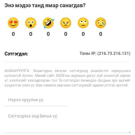
Энэ мэдээ танд ямар санагдав?
0
0
0
0
0
0
Сэтгэгдэл:
Таны IP: (216.73.216.131)
АНХААРУУЛГА: Уншигчдын бичсэн сэтгэгдэлд unuudur.mn хариуцлага
хүлээхгүй болно. Манай сайт ХХЗХ-ны журмын дагуу зүй зохисгүй зарим
үг, хэллэгийг хязгаарласан тул Та сэтгэгдэл бичихдээ бусдын эрх ашгийг
хүндэтгэн үзнэ үү. Хэм хэмжээ зөрчсөн сэтгэгдлийг админ устгах эрхтэй.