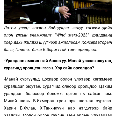
Латви улсад зохион байгуулдаг залуу хөгжимчдийн
олон улсын уламжлалт “Wind stars-2023” уралдаанд
хоёр дахь жилдээ шүүгчээр ажилласан, Консерваторын
багш, Гавьяат багш Б.Зоригттой товч ярилцлаа.
-Уралдаан амжилттай болов уу. Манай улсаас оюутан,
сурагчид оролцсон гэсэн. Хэр сайн өрсөлдөв?
-Манай сургуульд цохивор болон үлээвэр хөгжмөөр
суралцдаг оюутан, сурагчид олноор оролцлоо. Цахим
уралдаан болохоор боломж өргөн нь сайхан юм.
Миний шавь Б.Ихмөрөн гран при шагнал хүртлээ.
Харин Б.Хулан, Х.Танхилуун нар нэгдүгээр байр
эзэлсэн. Модон болон гуулин, мөн ардын үлээврээр