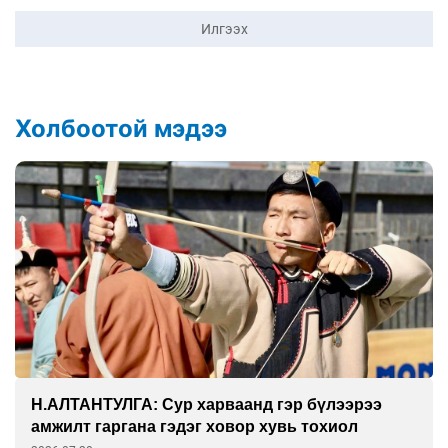
Илгээх
Холбоотой мэдээ
Н.АЛТАНТУЛГА: Сур харваанд гэр бүлээрээ
амжилт гаргана гэдэг ховор хувь тохиол