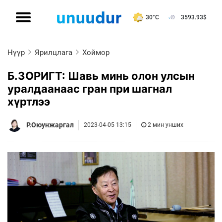
30°C
3593.93
$
Нүүр
Ярилцлага
Хоймор
Б.ЗОРИГТ: Шавь минь олон улсын
уралдаанаас гран при шагнал
хүртлээ
Р.Оюунжаргал
2023-04-05 13:15
2 мин унших