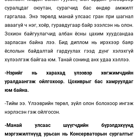
суралцдаг оюутан, сурагчид бас өндөр амжилт
гаргалаа. Энэ төрөлд манай улсаас гран при шагнал
аваагүй ч нэг, хоёр, гуравдугаар байр эзэлсэн нь олон.
Зохион байгуулагчид албан ёсны цахим хуудсандаа
зарласан байна лээ. Бид диплом нь ирэхээр баяр
ёслолын байдалтай гардуулах гээд дүнг хэлэхгүй
хүлээлгэж байгаа юм. Танай сонинд анх удаа хэллээ.
-Нэрийг нь харахад үлээвэр хөгжимчдийн
уралдаангэж ойлгохоор. Цохиврыг бас хамруулдаг
юм байна.
-Тийм ээ. Үлээврийн төрөл, зүйл олон болохоор ингэж
нэрлэсэн гэж ойлгосон.
-Манай улсаас шүүгчдийн бүрэлдэхүүнд
мэргэжилтнүүд урьсан нь Консерваторын сургалтыг