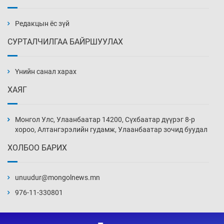
Эмэгтэйчүүд Бээжин, эрэгтэйчүүд Японд
бэлтгэл базаахаар хилийн дээс алхлаа
4 цаг 50 мин
Редакцын ёс зүй
СУРТАЛЧИЛГАА БАЙРШУУЛАХ
АНУ-ын Цэргийн кибер командлалаын
ажилтнууд амиа хорлох явдал эрс
нэмэгджээ
Үнийн санал харах
4 цаг 58 мин
ХАЯГ
Монголын шигшээ Хонконгийн багийг ялж,
эхний хожлоо авлаа
Монгол Улс, Улаанбаатар 14200, Сүхбаатар дүүрэг 8-р
5 цаг 20 мин
хороо, Алтангэрэлийн гудамж, Улаанбаатар зочид буудал
ХОЛБОО БАРИХ
Техникийн өндөр үзүүлэлттэй агаарын хөлөг
худалдан авах хүсэлтээ уламжлав
unuudur@mongolnews.mn
5 цаг 50 мин
976-11-330801
“Шатахууны бус, бодлогын хомсдол
нүүрлээд байна”