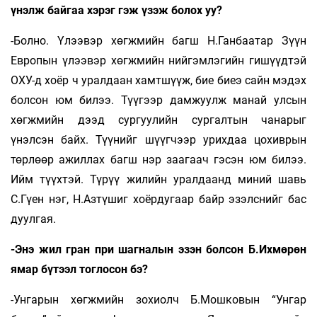
үнэлж байгаа хэрэг гэж үзэж болох уу?
-Болно. Үлээвэр хөгжмийн багш Н.Ганбаатар Зүүн
Европын үлээвэр хөгжмийн нийгэмлэгийн гишүүдтэй
ОХУ-д хоёр ч уралдаан хамтшүүж, бие биеэ сайн мэдэх
болсон юм билээ. Түүгээр дамжуулж манай улсын
хөгжмийн дээд сургуулийн сургалтын чанарыг
үнэлсэн байх. Түүнийг шүүгчээр урихдаа цохиврын
төрлөөр ажиллах багш нэр заагаач гэсэн юм билээ.
Ийм түүхтэй. Түрүү жилийн уралдаанд миний шавь
С.Гүен нэг, Н.Азтүшиг хоёрдугаар байр эзэлснийг бас
дуулгая.
-Энэ жил гран при шагналын эзэн болсон Б.Ихмөрөн
ямар бүтээл тоглосон бэ?
-Унгарын хөгжмийн зохиолч Б.Мошковын “Унгар