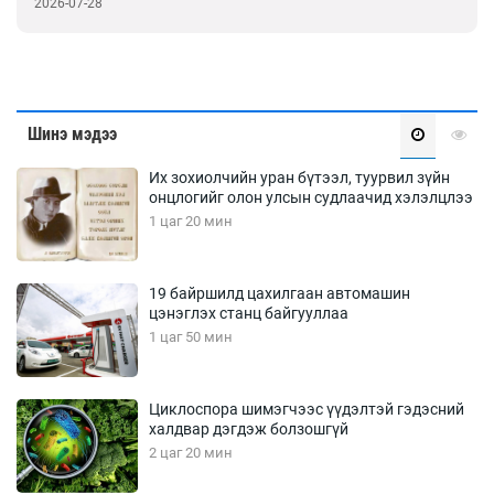
2026-07-28
Шинэ мэдээ
Их зохиолчийн уран бүтээл, туурвил зүйн
онцлогийг олон улсын судлаачид хэлэлцлээ
1 цаг 20 мин
19 байршилд цахилгаан автомашин
цэнэглэх станц байгууллаа
1 цаг 50 мин
Циклоспора шимэгчээс үүдэлтэй гэдэсний
халдвар дэгдэж болзошгүй
2 цаг 20 мин