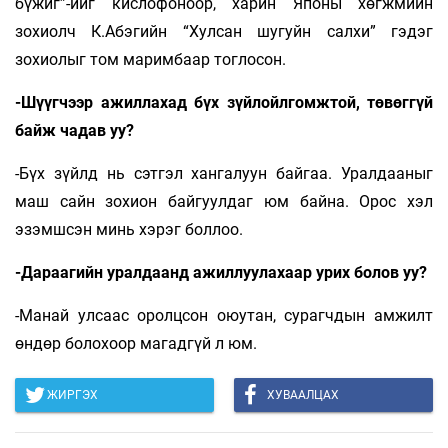
бүжиг”-ийг кислофоноор, харин Японы хөгжмийн
зохиолч К.Абэгийн “Хулсан шугуйн салхи” гэдэг
зохиолыг том маримбаар тоглосон.
-Шүүгчээр ажиллахад бүх зүйлойлгомжтой, төвөггүй
байж чадав уу?
-Бүх зүйлд нь сэтгэл хангалуун байгаа. Уралдааныг
маш сайн зохион байгуулдаг юм байна. Орос хэл
эзэмшсэн минь хэрэг боллоо.
-Дараагийн уралдаанд ажиллуулахаар урих болов уу?
-Манай улсаас оролцсон оюутан, сурагчдын амжилт
өндөр болохоор магадгүй л юм.
ЖИРГЭХ
ХУВААЛЦАХ