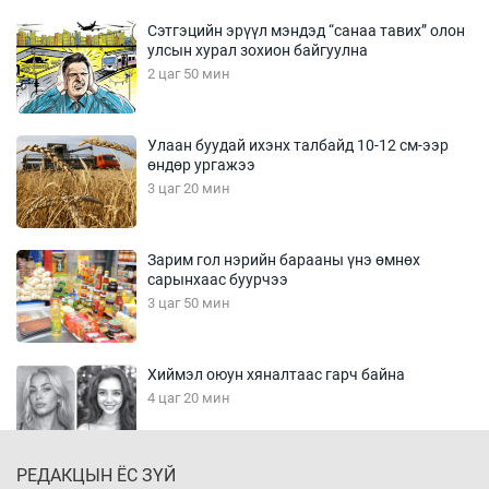
Сэтгэцийн эрүүл мэндэд “санаа тавих” олон
улсын хурал зохион байгуулна
2 цаг 50 мин
Улаан буудай ихэнх талбайд 10-12 см-ээр
өндөр ургажээ
3 цаг 20 мин
Зарим гол нэрийн барааны үнэ өмнөх
сарынхаас буурчээ
3 цаг 50 мин
Хиймэл оюун хяналтаас гарч байна
4 цаг 20 мин
РЕДАКЦЫН ЁС ЗҮЙ