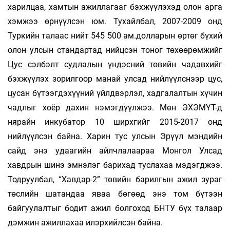
харилцаа, хамтын ажиллагааг бэхжүүлэхэд олон арга
хэмжээ өрнүүлсэн юм. Тухайлбал, 2007-2009 онд
Туркийн талаас нийт 545 500 ам.долларын өртөг бүхий
олон улсын стандартад нийцсэн тоног төхөөрөмжийг
Цус сэлбэлт судлалын үндэсний төвийн чадавхийг
бэхжүүлэх зорилгоор манай улсад нийлүүлснээр цус,
цусан бүтээгдэхүүний үйлдвэрлэл, хадгалалтын хүчин
чадлыг хоёр дахин нэмэгдүүлжээ. Мөн ЭХЭМҮТ-д
нярайн инкубатор 10 ширхгийг 2015-2017 онд
нийлүүлсэн байна. Харин тус улсын Эрүүл мэндийн
сайд энэ удаагийн айлчлалаараа Монгол Улсад
хавдрын шинэ эмнэлэг барихад туслахаа мэдэгджээ.
Тодруулбал, “Хавдар-2” төвийн барилгын ажил зураг
төслийн шатандаа яваа бөгөөд энэ том бүтээн
байгуулалтыг бодит ажил болгоход БНТУ бүх талаар
дэмжин ажиллахаа илэрхийлсэн байна.