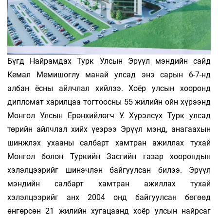
Бүгд Найрамдах Турк Улсын Эрүүл мэндийн сайд
Кемал Мемишоглу манай улсад энэ сарын 6-7-нд
албан ёсны айлчлал хийлээ. Хоёр улсын хооронд
дипломат харилцаа тогтоосны 55 жилийн ойн хүрээнд
Монгол Улсын Ерөнхийлөгч У. Хүрэлсүх Турк улсад
төрийн айлчлал хийх үеэрээ Эрүүл мэнд, анагаахын
шинжлэх ухааны салбарт хамтран ажиллах тухай
Монгол болон Туркийн Засгийн газар хоорондын
хэлэлцээрийг шинэчлэн байгуулсан билээ. Эрүүл
мэндийн салбарт хамтран ажиллах тухай
хэлэлцээрийг анх 2004 онд байгуулсан бөгөөд
өнгөрсөн 21 жилийн хугацаанд хоёр улсын найрсаг