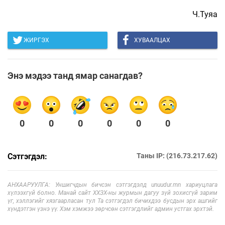
Ч.Туяа
ЖИРГЭХ
ХУВААЛЦАХ
Энэ мэдээ танд ямар санагдав?
0
0
0
0
0
0
Сэтгэгдэл:
Таны IP: (216.73.217.62)
АНХААРУУЛГА: Уншигчдын бичсэн сэтгэгдэлд unuudur.mn хариуцлага
хүлээхгүй болно. Манай сайт ХХЗХ-ны журмын дагуу зүй зохисгүй зарим
үг, хэллэгийг хязгаарласан тул Та сэтгэгдэл бичихдээ бусдын эрх ашгийг
хүндэтгэн үзнэ үү. Хэм хэмжээ зөрчсөн сэтгэгдлийг админ устгах эрхтэй.