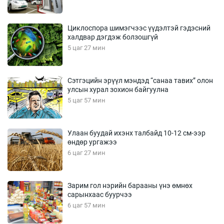
Циклоспора шимэгчээс үүдэлтэй гэдэсний
халдвар дэгдэж болзошгүй
5 цаг 27 мин
Сэтгэцийн эрүүл мэндэд “санаа тавих” олон
улсын хурал зохион байгуулна
5 цаг 57 мин
Улаан буудай ихэнх талбайд 10-12 см-ээр
өндөр ургажээ
6 цаг 27 мин
Зарим гол нэрийн барааны үнэ өмнөх
сарынхаас буурчээ
6 цаг 57 мин