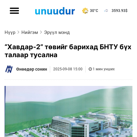
30°C
3593.93
$
Нүүр
Нийгэм
Эрүүл мэнд
“Хавдар-2” төвийг барихад БНТУ бүх
талаар тусална
Өнөөдөр сонин
2025-09-08 15:00
1 мин унших