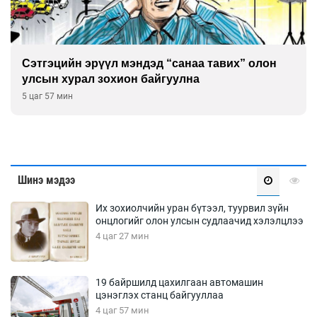
Сэтгэцийн эрүүл мэндэд “санаа тавих” олон
улсын хурал зохион байгуулна
5 цаг 57 мин
Шинэ мэдээ
Их зохиолчийн уран бүтээл, туурвил зүйн
онцлогийг олон улсын судлаачид хэлэлцлээ
4 цаг 27 мин
19 байршилд цахилгаан автомашин
цэнэглэх станц байгууллаа
4 цаг 57 мин