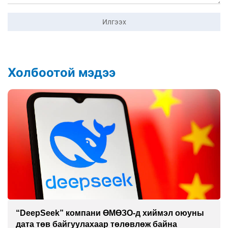
Илгээх
Холбоотой мэдээ
“DeepSeek” компани ӨМӨЗО-д хиймэл оюуны
дата төв байгуулахаар төлөвлөж байна