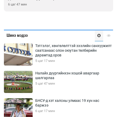
6 цаг 47 мин
Шинэ мэдээ
Тэтгэлэг, хөнгөлөлттэй зээлийн санхүүжилт
саатсанаас олон оюутан төлбөрийн
дарамтад оров
5 цаг 17 мин
Налайх дүүргийнхэн хошой аваргаар
шалгарлаа
5 цаг 47 мин
БНСУ-д хэт халсны улмаас 19 хүн нас
баржээ
6 цаг 17 мин