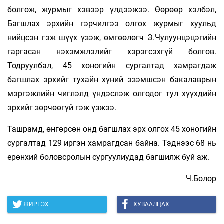
болгож, журмыг хэвээр үлдээжээ. Өөрөөр хэлбэл,
Багшлах эрхийн гэрчилгээ олгох журмыг хуульд
нийцсэн гэж шүүх үзэж, өмгөөлөгч Э.Чулуунцэцэгийн
гаргасан нэхэмжлэлийг хэрэгсэхгүй болгов.
Тодруулбал, 45 хоногийн сургалтад хамрагдаж
багшлах эрхийг тухайн хүний эзэмшсэн бакалаврын
мэргэжлийн чиглэлд үндэслэж олгодог тул хүүхдийн
эрхийг зөрчөөгүй гэж үзжээ.
Ташрамд, өнгөрсөн онд багшлах эрх олгох 45 хоногийн
сургалтад 129 иргэн хамрагдсан байна. Тэднээс 68 нь
ерөнхий боловсролын сургуулиудад багшилж буй аж.
Ч.Болор
ЖИРГЭХ
ХУВААЛЦАХ