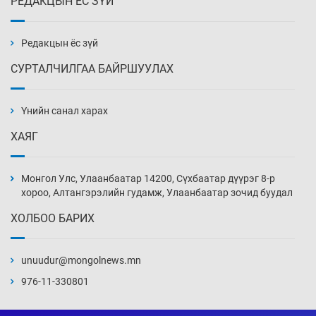
РЕДАКЦЫН ЁС ЗҮЙ
Х.Улам-Өрнөх байр урагшилж, долоод
жагсжээ
8 цаг 17 мин
Редакцын ёс зүй
СУРТАЛЧИЛГАА БАЙРШУУЛАХ
Ж.Лхагвабат өсвөр үеийнхний ДАШТ-ийг
дэнсэлнэ
Үнийн санал харах
8 цаг 47 мин
ХАЯГ
Иран тэсэж үлдсэн ч удаан хугацаанд хүнд
үеийг туулна
Монгол Улс, Улаанбаатар 14200, Сүхбаатар дүүрэг 8-р
9 цаг 17 мин
хороо, Алтангэрэлийн гудамж, Улаанбаатар зочид буудал
ХОЛБОО БАРИХ
Боловсролын зээлийн сангаар гадаадад
суралцагчдын амьжиргааны зардлын
хэмжээг шинэчлэн тогтоох нь
unuudur@mongolnews.mn
9 цаг 47 мин
976-11-330801
Монголын баг Абу Дабид медалийн хур