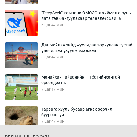
“DeepSeek” компани ӨМӨЗО-д хиймэл оюуны
дата төв байгуулахаар төлөвлөж байна
6 цаг 47 мин
Дашчойлин хийд жуулчдад зориулсан тусгай
үйлчилгээ үзүүлж эхэлжээ
6 цаг 47 мин
Манайхан Тайванийн I, II багийнхантай
өрсөлдөх нь
7 цаг 17 мин
Тарвага хууль бусаар агнах зөрчил
буурсангүй
7 цаг 47 мин