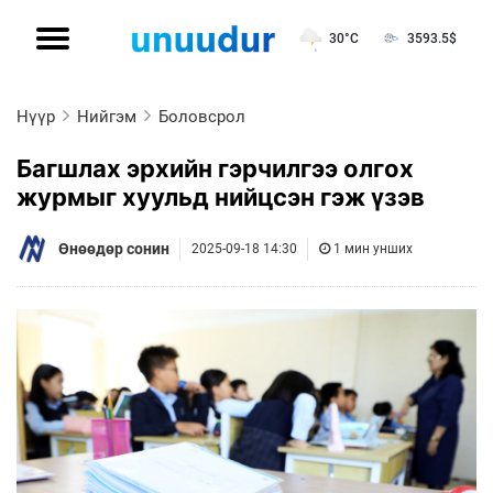
30°C
3593.5
$
Нүүр
Нийгэм
Боловсрол
Багшлах эрхийн гэрчилгээ олгох
журмыг хуульд нийцсэн гэж үзэв
Өнөөдөр сонин
2025-09-18 14:30
1 мин унших