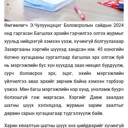
Өмгөөлөгч Э.Чулуунцэцэг Боловсролын сайдын 2024
онд гаргасан Багшлах эрхийн гэрчилгээ олгох журмыг
хуульд нийцээгүй хэмээн үзэж, хүчингүй болгуулахаар
Захиргааны хэргийн шүүхэд хандсан юм. 45 хоногийн
богино хугацааны сургалтаар багшлах эрх олгож буй
нь мэргэжлийн бус хүн хүүхдэд заах нөхцөл бүрдүүлж,
сурч боловсрох эрх, эцэг, эхийн мэргэжлийн
үйлчилгээ авах эрхийг зөрчиж байна хэмээн тэрбээр
үзжээ. Мөн багш мэргэжлийн нэр хүнд, үнэлэмж буурч
болзошгүй гэж маргасан. Хэргийг Давж заалдах
шатны шүүх хэлэлцээд, журмын зарим заалтыг
дөрвөн сарын хугацаагаар түдгэлзүүлж байв.
Харин хяналтын шатны шүүх энэ шийдвэрийг хүчингүй