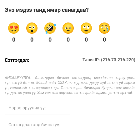
Энэ мэдээ танд ямар санагдав?
0
0
0
0
0
0
Сэтгэгдэл:
Таны IP: (216.73.216.220)
АНХААРУУЛГА: Уншигчдын бичсэн сэтгэгдэлд unuudur.mn хариуцлага
хүлээхгүй болно. Манай сайт ХХЗХ-ны журмын дагуу зүй зохисгүй зарим
үг, хэллэгийг хязгаарласан тул Та сэтгэгдэл бичихдээ бусдын эрх ашгийг
хүндэтгэн үзнэ үү. Хэм хэмжээ зөрчсөн сэтгэгдлийг админ устгах эрхтэй.