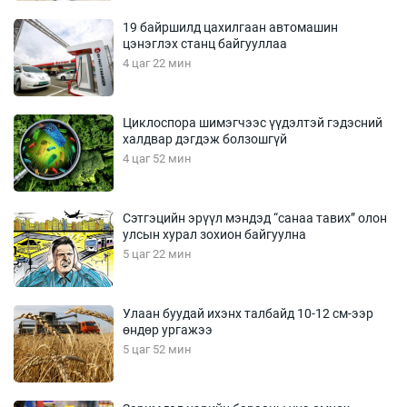
19 байршилд цахилгаан автомашин
цэнэглэх станц байгууллаа
4 цаг 22 мин
Циклоспора шимэгчээс үүдэлтэй гэдэсний
халдвар дэгдэж болзошгүй
4 цаг 52 мин
Сэтгэцийн эрүүл мэндэд “санаа тавих” олон
улсын хурал зохион байгуулна
5 цаг 22 мин
Улаан буудай ихэнх талбайд 10-12 см-ээр
өндөр ургажээ
5 цаг 52 мин