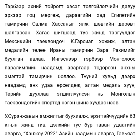
Тэрбээр эхний тойрогт хэсэг толгойлогчийн давуу
эрхээр гоц мөргөж, дараагийн хад Египетийн
тамирчин Салма Хассаныг ялж, шөвгийн дөрөвт
шалгарсан. Хагас шигшээд тус жинд тэргүүлдэг
Мексикийн таеквондоч К.Гарсиаг хожиж, алтан
медалийн төлөө Ираны тамирчин Зара Рахимийг
буулган авлаа. Ингэснээр тэрбээр Монголоос
паралимпийн наадамд аваргаар тодорсон анхны
эмэгтэй тамирчин боллоо. Түүний хувьд дээрх
наадамд анх удаа өрсөлдөж, алтан медаль зүүн,
Төрийн дууллаа эгшиглүүлсэн нь Монголын
таеквондогийн спортод нэгэн шинэ хуудас нээв.
У.Сүрэнжавын амжилтыг буухиалж, эрэгтэйчүүдийн 63
кг-ын жинд тив, дэлхийн тус бүр таван удаагийн
аварга, “Ханжоу-2022” Азийн наадмын аварга, Гавьяат