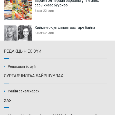
Зарим гол нэрийн барааны үнэ өмнөх
сарынхаас буурчээ
6 цаг 22 мин
Хиймэл оюун хяналтаас гарч байна
6 цаг 52 мин
РЕДАКЦЫН ЁС ЗҮЙ
Эмэгтэйчүүд Бээжин, эрэгтэйчүүд Японд
бэлтгэл базаахаар хилийн дээс алхлаа
7 цаг 22 мин
Редакцын ёс зүй
СУРТАЛЧИЛГАА БАЙРШУУЛАХ
АНУ-ын Цэргийн кибер командлалаын
ажилтнууд амиа хорлох явдал эрс
нэмэгджээ
Үнийн санал харах
7 цаг 30 мин
ХАЯГ
Монголын шигшээ Хонконгийн багийг ялж,
эхний хожлоо авлаа