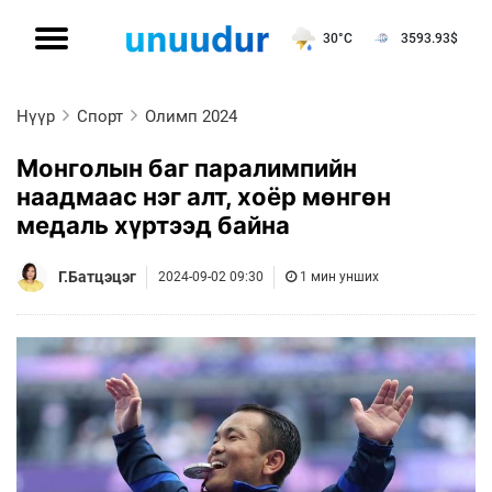
30°C
3593.93
$
Нүүр
Спорт
Олимп 2024
Монголын баг паралимпийн
наадмаас нэг алт, хоёр мөнгөн
медаль хүртээд байна
Г.Батцэцэг
2024-09-02 09:30
1 мин унших