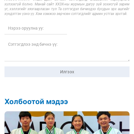
хүлээхгүй болно. Манай сайт ХХЗХ-ны журмын дагуу зүй зохисгүй зарим
үг, хэллэгийг хязгаарласан тул Та сэтгэгдэл бичихдээ бусдын эрх ашгийг
хүндэтгэн үзнэ үү. Хэм хэмжээ зөрчсөн сэтгэгдлийг админ устгах эрхтэй.
Илгээх
Холбоотой мэдээ