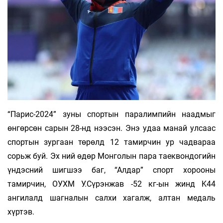
“Парис-2024” зуны спортын паралимпийн наадмыг
өнгөрсөн сарын 28-нд нээсэн. Энэ удаа манай улсаас
спортын зургаан төрөлд 12 тамирчин ур чадвараа
сорьж буй. Эх ний өдөр Монголын пара таеквондогийн
үндэсний шигшээ баг, “Алдар” спорт хорооны
тамирчин, ОУХМ У.Сүрэнжав -52 кг-ын жинд K44
ангилалд шагналын салхи хагалж, алтан медаль
хүртэв.