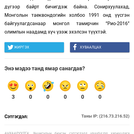
дүгээр байрт бичигдэж байна. Сонирхуулахад,
Монголын таеквондогийн холбоо 1991 онд үүсгэн
байгуулагдсанаар монгол тамирчин “Рио-2016”
олимпын наадамд хүч үзэж эхэлсэн түүхтэй.
ЖИРГЭХ
ХУВААЛЦАХ
Энэ мэдээ танд ямар санагдав?
3
0
0
0
0
0
Сэтгэгдэл:
Таны IP: (216.73.216.52)
АНХААРУУЛГА: Уншигчдын бичсэн сэтгэгдэлд unuudur.mn хариуцлага