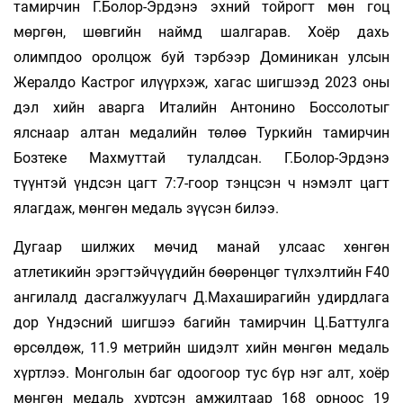
тамирчин Г.Болор-Эрдэнэ эхний тойрогт мөн гоц
мөргөн, шөвгийн наймд шалгарав. Хоёр дахь
олимпдоо оролцож буй тэрбээр Доминикан улсын
Жералдо Кастрог илүүрхэж, хагас шигшээд 2023 оны
дэл хийн аварга Италийн Антонино Боссолотыг
ялснаар алтан медалийн төлөө Туркийн тамирчин
Бозтеке Махмуттай тулалдсан. Г.Болор-Эрдэнэ
түүнтэй үндсэн цагт 7:7-гоор тэнцсэн ч нэмэлт цагт
ялагдаж, мөнгөн медаль зүүсэн билээ.
Дугаар шилжих мөчид манай улсаас хөнгөн
атлетикийн эрэгтэйчүүдийн бөөрөнцөг түлхэлтийн F40
ангилалд дасгалжуулагч Д.Махаширагийн удирдлага
дор Үндэсний шигшээ багийн тамирчин Ц.Баттулга
өрсөлдөж, 11.9 метрийн шидэлт хийн мөнгөн медаль
хүртлээ. Монголын баг одоогоор тус бүр нэг алт, хоёр
мөнгөн медаль хүртсэн амжилтаар 168 орноос 19