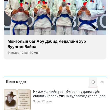
Монголын баг Абу Дабид медалийн хур
буулгаж байна
Өчигдөр 12 цаг 30 мин
Шинэ мэдээ
Их зохиолчийн уран бүтээл, туурвил зүйн
онцлогийг олон улсын судлаачид хэлэлцлээ
3 цаг 52 мин