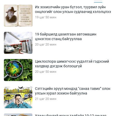
Их зохиолчийн уран бүтээл, туурвил зүйн
онцлогийг олон улсын судлаачид хэлэлцлээ
19 цаг 50 мин
19 байршилд цахилгаан автомашин
цэнэглэх станц байгууллаа
20 цаг 20 мин
Циклоспора шимэгчээс үүдэлтэй гэдэсний
халдвар дэгдэж болзошгүй
20 цаг 50 мин
Сэтгэцийн эрүүл мэндэд “санаа тавих” олон
улсын хурал зохион байгуулна
21 цаг 20 мин
Улаан буудай ихэнх талбайд 10-12 см-ээр