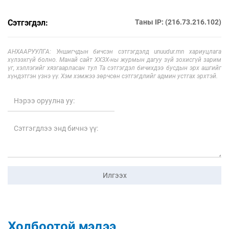
Сэтгэгдэл:
Таны IP: (216.73.216.102)
АНХААРУУЛГА: Уншигчдын бичсэн сэтгэгдэлд unuudur.mn хариуцлага
хүлээхгүй болно. Манай сайт ХХЗХ-ны журмын дагуу зүй зохисгүй зарим
үг, хэллэгийг хязгаарласан тул Та сэтгэгдэл бичихдээ бусдын эрх ашгийг
хүндэтгэн үзнэ үү. Хэм хэмжээ зөрчсөн сэтгэгдлийг админ устгах эрхтэй.
Илгээх
Холбоотой мэдээ