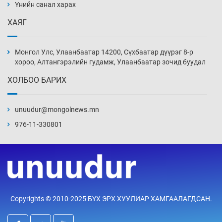
нэмэгджээ
Үнийн санал харах
23 цаг 28 мин
ХАЯГ
Монголын шигшээ Хонконгийн багийг ялж,
эхний хожлоо авлаа
Монгол Улс, Улаанбаатар 14200, Сүхбаатар дүүрэг 8-р
23 цаг 50 мин
хороо, Алтангэрэлийн гудамж, Улаанбаатар зочид буудал
ХОЛБОО БАРИХ
Техникийн өндөр үзүүлэлттэй агаарын хөлөг
худалдан авах хүсэлтээ уламжлав
unuudur@mongolnews.mn
Өчигдөр 13 цаг 00 мин
976-11-330801
“Шатахууны бус, бодлогын хомсдол
нүүрлээд байна”
Өчигдөр 12 цаг 30 мин
Дөрвөн чиглэлд шөнийн автобус иргэдэд
Copyrights © 2010-2025 БҮХ ЭРХ ХУУЛИАР ХАМГААЛАГДСАН.
үйлчилж буй гэв
Өчигдөр 12 цаг 00 мин