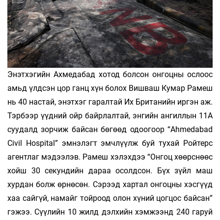
Энэтхэгийн Ахмедабад хотод болсон онгоцны ослоос
амьд үлдсэн цор ганц хүн болох Вишваш Кумар Рамеш
нь 40 настай, энэтхэг гаралтай Их Британийн иргэн аж.
Тэрбээр үүдний ойр байрлалтай, энгийн ангиллын 11А
суудалд зорчиж байсан бөгөөд одоогоор “Ahmedabad
Civil Hospital” эмнэлэгт эмчлүүлж буй тухай Ройтерс
агентлаг мэдээлэв. Рамеш хэлэхдээ “Онгоц хөөрснөөс
хойш 30 секундийн дараа осолдсон. Бүх зүйл маш
хурдан болж өрнөсөн. Сэрээд хартал онгоцны хэсгүүд
хаа сайгүй, намайг тойроод олон хүний цогцос байсан”
гэжээ. Сүүлийн 10 жилд дэлхийн хэмжээнд 240 гаруй