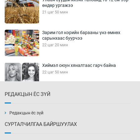
өндөр ургажээ
21 цаг 50 мин
Зарим гол нэрийн барааны үнэ өмнөх
сарынхаас буурчээ
22 цаг 20 мин
Хиймэл оюун хяналтаас гарч байна
22 цаг 50 мин
РЕДАКЦЫН ЁС ЗҮЙ
Эмэгтэйчүүд Бээжин, эрэгтэйчүүд Японд
бэлтгэл базаахаар хилийн дээс алхлаа
23 цаг 20 мин
Редакцын ёс зүй
СУРТАЛЧИЛГАА БАЙРШУУЛАХ
АНУ-ын Цэргийн кибер командлалаын
ажилтнууд амиа хорлох явдал эрс