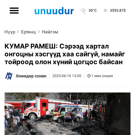
30°C
3593.87
$
Нүүр
Ертөнц
Нийгэм
КУМАР РАМЕШ: Сэрээд хартал
онгоцны хэсгүүд хаа сайгүй, намайг
тойроод олон хүний цогцос байсан
Өнөөдөр сонин
2025-06-16 13:00
1 мин унших