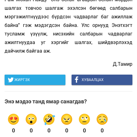
шалгах товчоо шалгаж эхэлсэн бөгөөд салбарын
мэргэжилтнүүдээс бүрдсэн чадварлаг баг ажиллаж
байна” гэж мэдэгдсэн байна. Улс орнууд Энэтхэгт
тусламж үзүүлж, нисэхийн салбарын чадварлаг
ажилтнуудаа уг хэргийг шалгах, шийдвэрлэхэд
дайчилж байгаа аж.
Д.Тамир
ЖИРГЭХ
ХУВААЛЦАХ
Энэ мэдээ танд ямар санагдав?
0
0
0
0
0
0