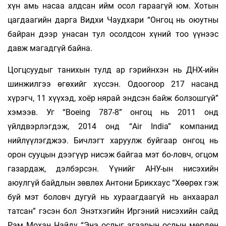
хүн амь насаа алдсан ийм осол гараагүй юм. Хотын
цагдаагийн дарга Видхи Чаудхари “Онгоц нь оюутны
байран дээр унасан тул осолдсон хүний тоо үүнээс
давж магадгүй байна.
Цогцсуудыг танихын тулд ар гэрийнхэн нь ДНХ-ийн
шинжилгээ өгөхийг хүссэн. Одоогоор 217 насанд
хүрэгч, 11 хүүхэд, хоёр нярай эндсэн байж болзошгүй”
хэмээв. Уг “Boeing 787-8” онгоц нь 2011 онд
үйлдвэрлэгдэж, 2014 онд “Air India” компанид
нийлүүлэгджээ. Бичлэгт харуулж буйгаар онгоц нь
орон сууцын дээгүүр нисэж байгаа мэт бо-ловч, огцом
газардаж, дэлбэрсэн. Үүнийг АНУ-ын нисэхийн
аюулгүй байдлын зөвлөх Антони Брикхаус “Хөөрөх гэж
буй мэт боловч дугуй нь хураагдаагүй нь анхаарал
татсан” гэсэн бол Энэтхэгийн Иргэний нисэхийн сайд
Рам Мохан Найду “Энэ ослыг агаарын ослын мөрдөн