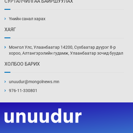
СУРТАЛЧИЛГАА БАЙРШУУЛАХ
Хуульчийн мэргэжлийн шалгалтын
бүртгэлийг энэ баасан гарагт эхлүүлнэ
Үнийн санал харах
3 цаг 48 мин
ХАЯГ
“ДЦС-3”-ын засварыг өвлийн оргил
ачааллаас өмнө дуусгах үүрэг өгөв
Монгол Улс, Улаанбаатар 14200, Сүхбаатар дүүрэг 8-р
4 цаг 18 мин
хороо, Алтангэрэлийн гудамж, Улаанбаатар зочид буудал
ХОЛБОО БАРИХ
Монгол Улсын ДНБ-ий өсөлт энэ онд 5.8
хувьд хадгалагдах төлөвтэй
unuudur@mongolnews.mn
4 цаг 48 мин
976-11-330801
Орхон аймгийн “Будда вилла”-гийн
захиалагчид ордероо авч чадахгүйд хүрэх
вий
5 цаг 18 мин
Хүсэл байвч хүч нь хүрдэггүй О.Саранчулуун