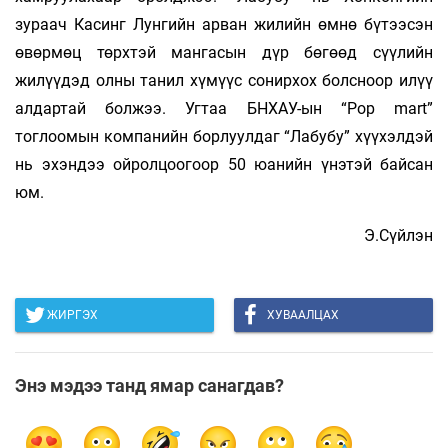
зураач Касинг Лунгийн арван жилийн өмнө бүтээсэн
өвөрмөц төрхтэй мангасын дүр бөгөөд сүүлийн
жилүүдэд олны танил хүмүүс сонирхох болсноор илүү
алдартай болжээ. Угтаа БНХАУ-ын “Pop mart”
тоглоомын компанийн борлуулдаг “Лабубу” хүүхэлдэй
нь эхэндээ ойролцоогоор 50 юанийн үнэтэй байсан
юм.
Э.Сүйлэн
ЖИРГЭХ
ХУВААЛЦАХ
Энэ мэдээ танд ямар санагдав?