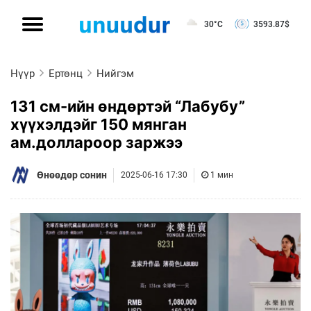
30°C
3593.87
$
Нүүр
Ертөнц
Нийгэм
131 см-ийн өндөртэй “Лабубу”
хүүхэлдэйг 150 мянган
ам.доллароор заржээ
Өнөөдөр сонин
2025-06-16 17:30
1 мин