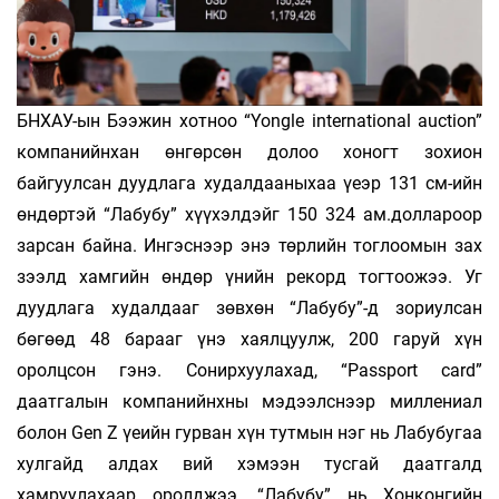
БНХАУ-ын Бээжин хотноо “Yongle international auction”
компанийнхан өнгөрсөн долоо хоногт зохион
байгуулсан дуудлага худалдааныхаа үеэр 131 см-ийн
өндөртэй “Лабубу” хүүхэлдэйг 150 324 ам.доллароор
зарсан байна. Ингэснээр энэ төрлийн тоглоомын зах
зээлд хамгийн өндөр үнийн рекорд тогтоожээ. Уг
дуудлага худалдааг зөвхөн “Лабубу”-д зориулсан
бөгөөд 48 барааг үнэ хаялцуулж, 200 гаруй хүн
оролцсон гэнэ. Сонирхуулахад, “Passport сard”
даатгалын компанийнхны мэдээлснээр миллениал
болон Gen Z үеийн гурван хүн тутмын нэг нь Лабубугаа
хулгайд алдах вий хэмээн тусгай даатгалд
хамруулахаар оролджээ. “Лабубу” нь Хонконгийн