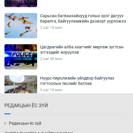
Сарьсан багваахайнууд голын эрэг дагуух
барилга, байгууламжийн дээвэрт үүрлэжээ
2 цаг 18 мин
Цагдаагийн алба хаагчийг мөргөж зугтсан
этгээдийг илрүүлэв
2 цаг 48 мин
Нүүрс-пиролизийн үйлдвэр байгуулах
тогтоолын төслийг батлав
3 цаг 18 мин
РЕДАКЦЫН ЁС ЗҮЙ
Б.Хулан ДАШТ-д түрүүлж, Г.Монголжин
хошой хүрэл медальтан болов
3 цаг 33 мин
Редакцын ёс зүй