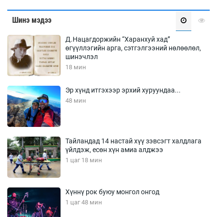
Шинэ мэдээ
Д.Нацагдоржийн “Харанхуй хад”
өгүүллэгийн арга, сэтгэлгээний нөлөөлөл,
шинэчлэл
18 мин
Эр хүнд итгэхээр эрхий хуруундаа...
48 мин
Тайландад 14 настай хүү зэвсэгт халдлага
үйлдэж, есөн хүн амиа алджээ
1 цаг 18 мин
Хүннү рок буюу монгол онгод
1 цаг 48 мин