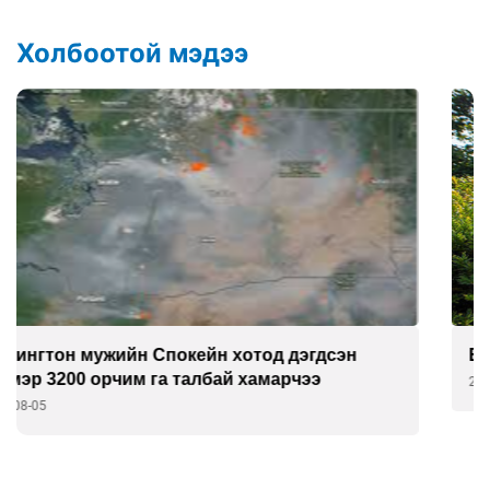
Холбоотой мэдээ
Европчууд ФИФА-гийн боссын эсрэг
2026-08-05