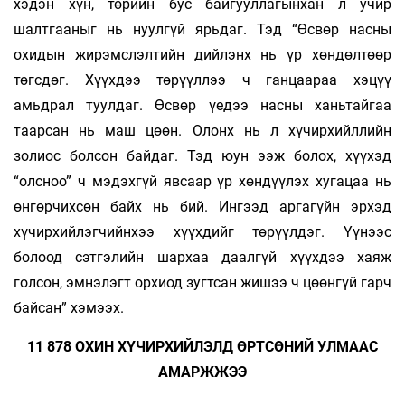
хэдэн хүн, төрийн бус байгууллагынхан л учир
шалтгааныг нь нуулгүй ярьдаг. Тэд “Өсвөр насны
охидын жирэмслэлтийн дийлэнх нь үр хөндөлтөөр
төгсдөг. Хүүхдээ төрүүллээ ч ганцаараа хэцүү
амьдрал туулдаг. Өсвөр үедээ насны ханьтайгаа
таарсан нь маш цөөн. Олонх нь л хүчирхийллийн
золиос болсон байдаг. Тэд юун ээж болох, хүүхэд
“олсноо” ч мэдэхгүй явсаар үр хөндүүлэх хугацаа нь
өнгөрчихсөн байх нь бий. Ингээд аргагүйн эрхэд
хүчирхийлэгчийнхээ хүүхдийг төрүүлдэг. Үүнээс
болоод сэтгэлийн шархаа даалгүй хүүхдээ хаяж
голсон, эмнэлэгт орхиод зугтсан жишээ ч цөөнгүй гарч
байсан” хэмээх.
11 878 ОХИН ХҮЧИРХИЙЛЭЛД ӨРТСӨНИЙ УЛМААС
АМАРЖЖЭЭ