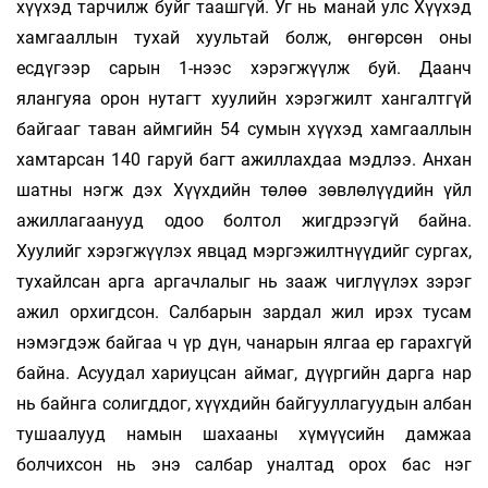
хүүхэд тарчилж буйг таашгүй. Уг нь манай улс Хүүхэд
хамгааллын тухай хуультай болж, өнгөрсөн оны
есдүгээр сарын 1-нээс хэрэгжүүлж буй. Даанч
ялангуяа орон нутагт хуулийн хэрэгжилт хангалтгүй
байгааг таван аймгийн 54 сумын хүүхэд хамгааллын
хамтарсан 140 гаруй багт ажиллахдаа мэдлээ. Анхан
шатны нэгж дэх Хүүхдийн төлөө зөвлөлүүдийн үйл
ажиллагаанууд одоо болтол жигдрээгүй байна.
Хуулийг хэрэгжүүлэх явцад мэргэжилтнүүдийг сургах,
тухайлсан арга аргачлалыг нь зааж чиглүүлэх зэрэг
ажил орхигдсон. Салбарын зардал жил ирэх тусам
нэмэгдэж байгаа ч үр дүн, чанарын ялгаа ер гарахгүй
байна. Асуудал хариуцсан аймаг, дүүргийн дарга нар
нь байнга солигддог, хүүхдийн байгууллагуудын албан
тушаалууд намын шахааны хүмүүсийн дамжаа
болчихсон нь энэ салбар уналтад орох бас нэг