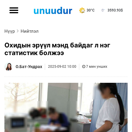
30°C
3593.93
$
Нүүр
Нийтлэл
Охидын эрүүл мэнд байдаг л нэг
статистик болжээ
О.Бат-Ундрах
2025-09-02 10:00
7 мин унших