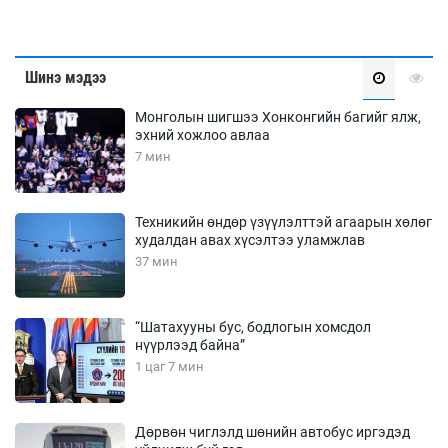
Шинэ мэдээ
Монголын шигшээ Хонконгийн багийг ялж,
эхний хожлоо авлаа
7 мин
Техникийн өндөр үзүүлэлттэй агаарын хөлөг
худалдан авах хүсэлтээ уламжлав
37 мин
“Шатахууны бус, бодлогын хомсдол
нүүрлээд байна”
1 цаг 7 мин
Дөрвөн чиглэлд шөнийн автобус иргэдэд