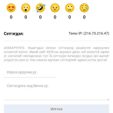
0
0
0
0
0
0
Сэтгэгдэл:
Таны IP: (216.73.216.47)
АНХААРУУЛГА: Уншигчдын бичсэн сэтгэгдэлд unuudur.mn хариуцлага
хүлээхгүй болно. Манай сайт ХХЗХ-ны журмын дагуу зүй зохисгүй зарим
үг, хэллэгийг хязгаарласан тул Та сэтгэгдэл бичихдээ бусдын эрх ашгийг
хүндэтгэн үзнэ үү. Хэм хэмжээ зөрчсөн сэтгэгдлийг админ устгах эрхтэй.
Илгээх