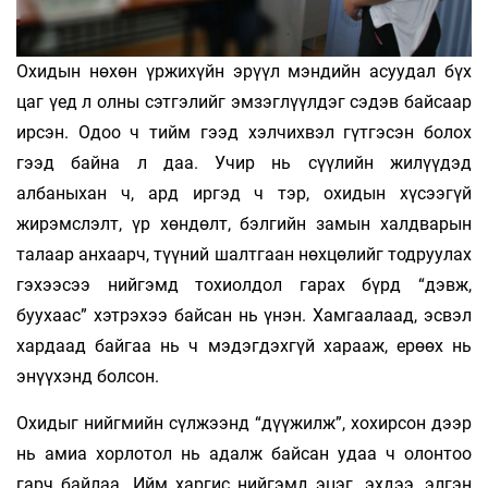
Охидын нөхөн үржихүйн эрүүл мэндийн асуудал бүх
цаг үед л олны сэтгэлийг эмзэглүүлдэг сэдэв байсаар
ирсэн. Одоо ч тийм гээд хэлчихвэл гүтгэсэн болох
гээд байна л даа. Учир нь сүүлийн жилүүдэд
албаныхан ч, ард иргэд ч тэр, охидын хүсээгүй
жирэмслэлт, үр хөндөлт, бэлгийн замын халдварын
талаар анхаарч, түүний шалтгаан нөхцөлийг тодруулах
гэхээсээ нийгэмд тохиолдол гарах бүрд “дэвж,
буухаас” хэтрэхээ байсан нь үнэн. Хамгаалаад, эсвэл
хардаад байгаа нь ч мэдэгдэхгүй харааж, ерөөх нь
энүүхэнд болсон.
Охидыг нийгмийн сүлжээнд “дүүжилж”, хохирсон дээр
нь амиа хорлотол нь адалж байсан удаа ч олонтоо
гарч байлаа. Ийм харгис нийгэмд эцэг, эхдээ, элгэн