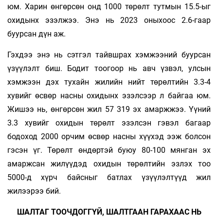
юм. Харин өнгөрсөн онд 1000 төрөлт тутмын 15.5-ыг
охидынх эзэлжээ. Энэ нь 2023 оныхоос 2.6-гаар
буурсан дүн аж.
Гэхдээ энэ нь сэтгэл тайвшрах хэмжээний буурсан
үзүүлэлт биш. Бодит тоогоор нь авч үзвэл, улсын
хэмжээн дэх тухайн жилийн нийт төрөлтийн 3.3-4
хувийг өсвөр насны охидынх эзэлсээр л байгаа юм.
Жишээ нь, өнгөрсөн жил 57 319 эх амаржжээ. Үүний
3.3 хувийг охидын төрөлт эзэлсэн гэвэл багаар
бодоход 2000 орчим өсвөр насны хүүхэд ээж болсон
гэсэн үг. Төрөлт өндөртэй буюу 80-100 мянган эх
амаржсан жилүүдэд охидын төрөлтийн эзлэх тоо
5000-д хүрч байсныг батлах үзүүлэлтүүд жил
жилээрээ бий.
ШАЛТАГ ТООЧДОГГҮЙ, ШАЛТГААН ГАРАХААС НЬ