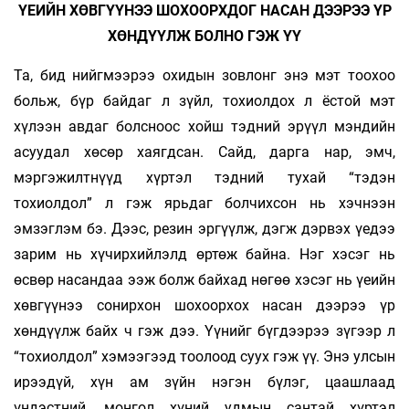
ҮЕИЙН ХӨВГҮҮНЭЭ ШОХООРХДОГ НАСАН ДЭЭРЭЭ ҮР
ХӨНДҮҮЛЖ БОЛНО ГЭЖ ҮҮ
Та, бид нийгмээрээ охидын зовлонг энэ мэт тоохоо
больж, бүр байдаг л зүйл, тохиолдох л ёстой мэт
хүлээн авдаг болсноос хойш тэдний эрүүл мэндийн
асуудал хөсөр хаягдсан. Сайд, дарга нар, эмч,
мэргэжилтнүүд хүртэл тэдний тухай “тэдэн
тохиолдол” л гэж ярьдаг болчихсон нь хэчнээн
эмзэглэм бэ. Дээс, резин эргүүлж, дэгж дэрвэх үедээ
зарим нь хүчирхийлэлд өртөж байна. Нэг хэсэг нь
өсвөр насандаа ээж болж байхад нөгөө хэсэг нь үеийн
хөвгүүнээ сонирхон шохоорхох насан дээрээ үр
хөндүүлж байх ч гэж дээ. Үүнийг бүгдээрээ зүгээр л
“тохиолдол” хэмээгээд тоолоод суух гэж үү. Энэ улсын
ирээдүй, хүн ам зүйн нэгэн бүлэг, цаашлаад
үндэстний, монгол хүний удмын сантай хүртэл