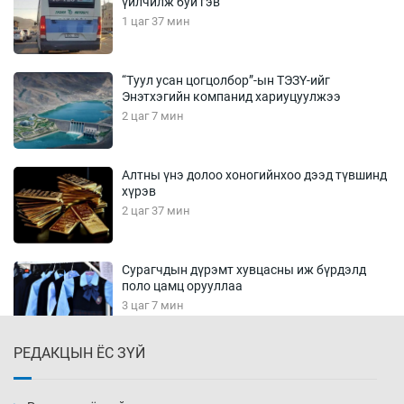
үйлчилж буй гэв
1 цаг 37 мин
“Туул усан цогцолбор”-ын ТЭЗҮ-ийг
Энэтхэгийн компанид хариуцуулжээ
2 цаг 7 мин
Алтны үнэ долоо хоногийнхоо дээд түвшинд
хүрэв
2 цаг 37 мин
Сурагчдын дүрэмт хувцасны иж бүрдэлд
поло цамц орууллаа
3 цаг 7 мин
РЕДАКЦЫН ЁС ЗҮЙ
Шинжлэх ухаанаа хөсөр хаясан улс
чадваргүй мэргэжилтнүүд л “үйлдвэрлэдэг”
3 цаг 37 мин