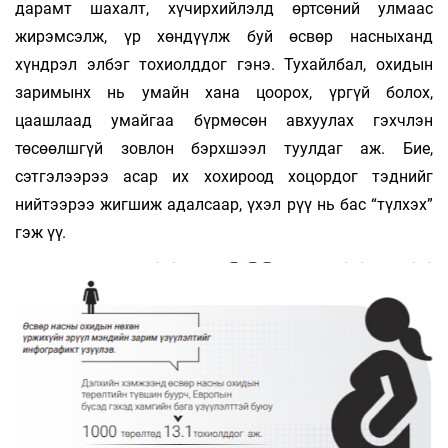
дарамт шахалт, хүчирхийлэлд өртсөний улмаас
жирэмсэлж, үр хөндүүлж буй өсвөр насныханд
хүндрэл элбэг тохиолддог гэнэ. Тухайлбал, охидын
заримынх нь умайн хана цоорох, үргүй болох,
цаашлаад умайгаа бүрмөсөн авхуулах гэхчлэн
төсөөлшгүй зовлон бэрхшээл туулдаг аж. Бие,
сэтгэлээрээ асар их хохироод хоцордог тэднийг
нийтээрээ жигшиж адалсаар, үхэл рүү нь бас “түлхэх”
гэж үү.