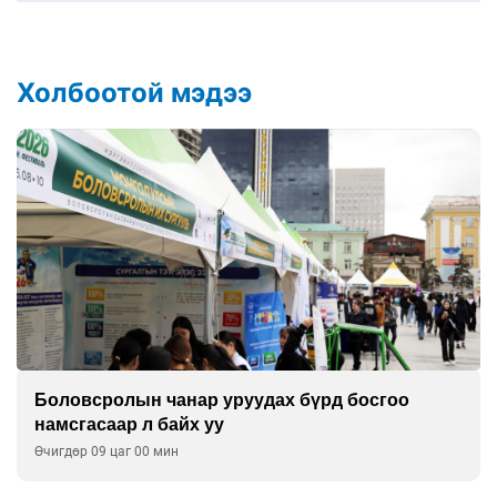
Холбоотой мэдээ
Боловсролын чанар уруудах бүрд босгоо
намсгасаар л байх уу
Өчигдөр 09 цаг 00 мин