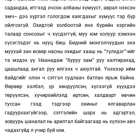
садандаа, итгээд очсон албаны хүмүүст, аврал нэхсэн
эмч¬ дээ хүртэл гологдож хаягдахыг хүмүүс тэр бүр
ойлгохгүй. Охидтой холбоотой янз бүрийн хэргийн
талаар сонсохыг ч хүсдэггүй, муу юм холуур хэмээн
сүсэглэдэг нь нууц биш. Бидний монголчуудын энэ
муухай зан өсвөр насны охидыг хааш нь “түлхдэг”-ийг
та мэдэх үү. Наанадаж “буруу зам” руу халтирахад,
цаашлаад ангал руу илгээх ч аюултай. Үнэхээр ийм
байдгийг олон ч сэтгэл судлаач батлан ярьж байна.
Өөрөөр хэлбэл, үр хөндүүлсэн, хүсээгүй хүүхдээ
төрүүлсэн, хүчирхийлэлд өртсөн, халдварт өвчин
туссан гээд тэдгээр охиныг ялгаварлан
гадуурхахгүйгээр, сэтгэлийн шарх нь эдгэртэл,
зовуурь шаналал нь арилтал байгаагаар нь хүлээн авч
чадахгүйд л учир буй юм.