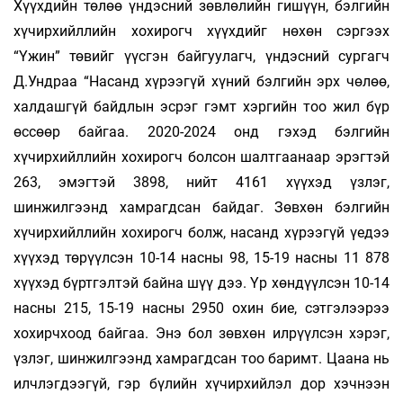
Хүүхдийн төлөө үндэсний зөвлөлийн гишүүн, бэлгийн
хүчирхийллийн хохирогч хүүхдийг нөхөн сэргээх
“Үжин” төвийг үүсгэн байгуулагч, үндэсний сургагч
Д.Ундраа “Насанд хүрээгүй хүний бэлгийн эрх чөлөө,
халдашгүй байдлын эсрэг гэмт хэргийн тоо жил бүр
өссөөр байгаа. 2020-2024 онд гэхэд бэлгийн
хүчирхийллийн хохирогч болсон шалтгаанаар эрэгтэй
263, эмэгтэй 3898, нийт 4161 хүүхэд үзлэг,
шинжилгээнд хамрагдсан байдаг. Зөвхөн бэлгийн
хүчирхийллийн хохирогч болж, насанд хүрээгүй үедээ
хүүхэд төрүүлсэн 10-14 насны 98, 15-19 насны 11 878
хүүхэд бүртгэлтэй байна шүү дээ. Үр хөндүүлсэн 10-14
насны 215, 15-19 насны 2950 охин бие, сэтгэлээрээ
хохирчхоод байгаа. Энэ бол зөвхөн илрүүлсэн хэрэг,
үзлэг, шинжилгээнд хамрагдсан тоо баримт. Цаана нь
илчлэгдээгүй, гэр бүлийн хүчирхийлэл дор хэчнээн