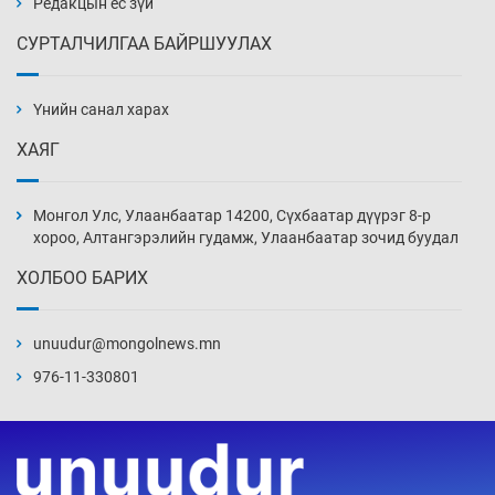
Редакцын ёс зүй
СУРТАЛЧИЛГАА БАЙРШУУЛАХ
Аппликэйшн хөгжүүлэхийн оронд ажлаа хий,
Г.Дамдинням сайд аа
Үнийн санал харах
4 цаг 7 мин
ХАЯГ
Эвдэрхий замаар түрээ барьж, иргэдийнхээ
халаасыг тэмтэрч эхэллээ
Монгол Улс, Улаанбаатар 14200, Сүхбаатар дүүрэг 8-р
4 цаг 37 мин
хороо, Алтангэрэлийн гудамж, Улаанбаатар зочид буудал
ХОЛБОО БАРИХ
Тэтгэлэг, хөнгөлөлттэй зээлийн санхүүжилт
саатсанаас олон оюутан төлбөрийн
дарамтад оров
unuudur@mongolnews.mn
20 цаг 7 мин
976-11-330801
Налайх дүүргийнхэн хошой аваргаар
шалгарлаа
20 цаг 37 мин