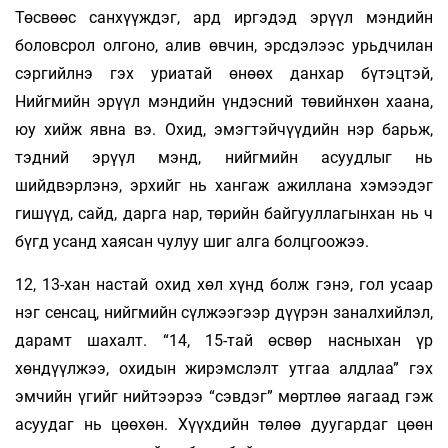
Төсвөөс санхүүждэг, ард иргэдэд эрүүл мэндийн
боловсрол олгоно, алив өвчин, эрсдэлээс урьдчилан
сэргийлнэ гэх уриатай өнөөх данхар бүтэцтэй,
Нийгмийн эрүүл мэндийн үндэсний төвийнхөн хаана,
юу хийж явна вэ. Охид, эмэгтэйчүүдийн нэр барьж,
тэдний эрүүл мэнд, нийгмийн асуудлыг нь
шийдвэрлэнэ, эрхийг нь хангаж ажиллана хэмээдэг
гишүүд, сайд, дарга нар, төрийн байгууллагынхан нь ч
бүгд усанд хаясан чулуу шиг алга болцгоожээ.
12, 13-хан настай охид хөл хүнд болж гэнэ, гол усаар
нэг сенсац, нийгмийн сүлжээгээр дүүрэн заналхийлэл,
дарамт шахалт. “14, 15-тай өсвөр насныхан үр
хөндүүлжээ, охидын жирэмслэлт утгаа алдлаа” гэх
эмчийн үгийг нийтээрээ “сэвдэг” мөртлөө яагаад гэж
асуудаг нь цөөхөн. Хүүхдийн төлөө дуугардаг цөөн