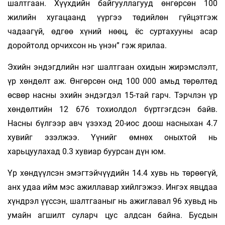
шалтгаан. Хүүхдийн байгууллагууд өнгөрсөн 100
жилийн хугацаанд үүргээ төдийлөн гүйцэтгэж
чадаагүй, өдгөө хүний нөөц, ёс суртахууны асар
доройтолд орчихсон нь үнэн” гэж ярилаа.
Эхийн эндэгдлийн нэг шалтгаан охидын жирэмслэлт,
үр хөндөлт аж. Өнгөрсөн онд 100 000 амьд төрөлтөд
өсвөр насны эхийн эндэгдэл 15-тай гарч. Тэрчлэн үр
хөндөлтийн 12 676 тохиолдол бүртгэгдсэн байв.
Насны бүлгээр авч үзэхэд 20-иос доош насныхан 4.7
хувийг эзэлжээ. Үүнийг өмнөх оныхтой нь
харьцуулахад 0.3 хувиар буурсан дүн юм.
Үр хөндүүлсэн эмэгтэйчүүдийн 14.4 хувь нь төрөөгүй,
анх удаа ийм мэс ажиллавар хийлгэжээ. Ингэх явцдаа
хүндрэл үүссэн, шалтгааныг нь ажиглавал 96 хувьд нь
умайн агшилт суларч цус алдсан байна. Бусдын