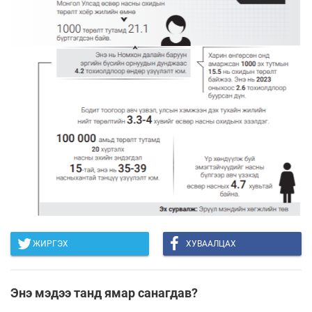
ЖИРГЭХ
ХУВААЛЦАХ
Энэ мэдээ танд ямар санагдав?