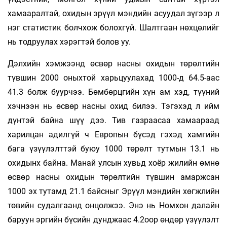
хамааралтай, охидын эрүүл мэндийн асуудал зүгээр л
нэг статистик болчхож болохгүй. Шалтгаан нөхцөлийг
нь тодруулах хэрэгтэй болов уу.
Дэлхийн хэмжээнд өсвөр насны охидын төрөлтийн
түвшин 2000 оныхтой харьцуулахад 1000-д 64.5-аас
41.3 болж буурчээ. Бөмбөрцгийн хүн ам хэд, түүний
хэчнээн нь өсвөр насны охид билээ. Тэгэхэд л ийм
дүнтэй байна шүү дээ. Тив газраасаа хамаараад
харилцан адилгүй ч Европын бүсэд гэхэд хамгийн
бага үзүүлэлттэй буюу 1000 төрөлт тутмын 13.1 нь
охидынх байна. Манай улсын хувьд хоёр жилийн өмнө
өсвөр насны охидын төрөлтийн түвшин амаржсан
1000 эх тутамд 21.1 байсныг Эрүүл мэндийн хөгжлийн
төвийн судалгаанд онцолжээ. Энэ нь Номхон далайн
баруун эргийн бүсийн дунджаас 4.2оор өндөр үзүүлэлт