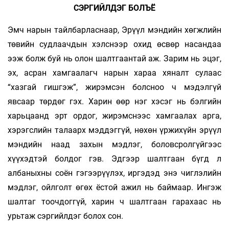
СЭРГИЙЛДЭГ БОЛЪЁ
Эмч нарын тайлбарласнаар, Эрүүл мэндийн хөгжлийн
төвийн судлаачдын хэлснээр охид өсвөр насандаа
ээж болж буй нь олон шалтгаантай аж. Зарим нь эцэг,
эх, асран хамгаалагч нарын хараа хяналт сулаас
“хазгай гишгэж”, жирэмсэн болсноо ч мэдэлгүй
явсаар төрдөг гэх. Харин өөр нэг хэсэг нь бэлгийн
харьцаанд эрт ордог, жирэмснээс хамгаалах арга,
хэрэгслийн талаарх мэддэггүй, нөхөн үржихүйн эрүүл
мэндийн наад захын мэдлэг, боловсролгүйгээс
хүүхэдтэй болдог гэв. Эдгээр шалтгаан бүгд л
албаныхны соён гэгээрүүлэх, иргэдэд энэ чиглэлийн
мэдлэг, ойлголт өгөх ёстой ажил нь баймаар. Ингэж
шалтаг тоочдоггүй, харин ч шалтгаан гарахаас нь
урьтаж сэргийлдэг болох сон.