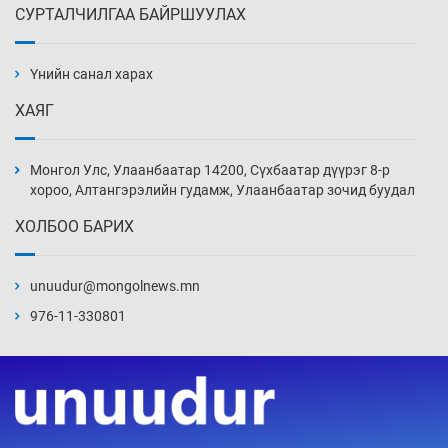
СУРТАЛЧИЛГАА БАЙРШУУЛАХ
АНУ-ын Цэргийн кибер командлалаын
ажилтнууд амиа хорлох явдал эрс
нэмэгджээ
Үнийн санал харах
Өчигдөр 13 цаг 52 мин
ХАЯГ
Монголын шигшээ Хонконгийн багийг ялж,
эхний хожлоо авлаа
Монгол Улс, Улаанбаатар 14200, Сүхбаатар дүүрэг 8-р
Өчигдөр 13 цаг 30 мин
хороо, Алтангэрэлийн гудамж, Улаанбаатар зочид буудал
ХОЛБОО БАРИХ
Техникийн өндөр үзүүлэлттэй агаарын хөлөг
худалдан авах хүсэлтээ уламжлав
unuudur@mongolnews.mn
Өчигдөр 13 цаг 00 мин
976-11-330801
“Шатахууны бус, бодлогын хомсдол
нүүрлээд байна”
Өчигдөр 12 цаг 30 мин