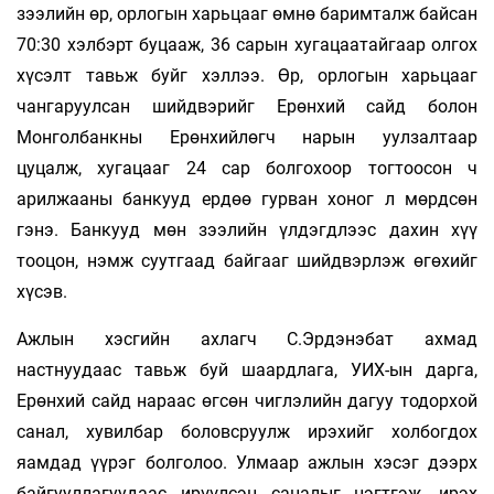
зээлийн өр, орлогын харьцааг өмнө баримталж байсан
70:30 хэлбэрт буцааж, 36 сарын хугацаатайгаар олгох
хүсэлт тавьж буйг хэллээ. Өр, орлогын харьцааг
чангаруулсан шийдвэрийг Ерөнхий сайд болон
Монголбанкны Ерөнхийлөгч нарын уулзалтаар
цуцалж, хугацааг 24 сар болгохоор тогтоосон ч
арилжааны банкууд ердөө гурван хоног л мөрдсөн
гэнэ. Банкууд мөн зээлийн үлдэгдлээс дахин хүү
тооцон, нэмж суутгаад байгааг шийдвэрлэж өгөхийг
хүсэв.
Ажлын хэсгийн ахлагч С.Эрдэнэбат ахмад
настнуудаас тавьж буй шаардлага, УИХ-ын дарга,
Ерөнхий сайд нараас өгсөн чиглэлийн дагуу тодорхой
санал, хувилбар боловсруулж ирэхийг холбогдох
яамдад үүрэг болголоо. Улмаар ажлын хэсэг дээрх
байгууллагуудаас ирүүлсэн саналыг нэгтгэж, ирэх