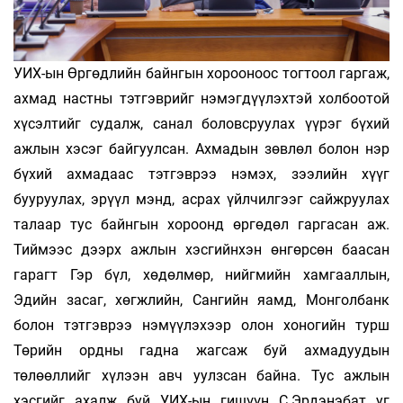
УИХ-ын Өргөдлийн байнгын хорооноос тогтоол гаргаж,
ахмад настны тэтгэврийг нэмэгдүүлэхтэй холбоотой
хүсэлтийг судалж, санал боловсруулах үүрэг бүхий
ажлын хэсэг байгуулсан. Ахмадын зөвлөл болон нэр
бүхий ахмадаас тэтгэврээ нэмэх, зээлийн хүүг
бууруулах, эрүүл мэнд, асрах үйлчилгээг сайжруулах
талаар тус байнгын хороонд өргөдөл гаргасан аж.
Тиймээс дээрх ажлын хэсгийнхэн өнгөрсөн баасан
гарагт Гэр бүл, хөдөлмөр, нийгмийн хамгааллын,
Эдийн засаг, хөгжлийн, Сангийн яамд, Монголбанк
болон тэтгэврээ нэмүүлэхээр олон хоногийн турш
Төрийн ордны гадна жагсаж буй ахмадуудын
төлөөллийг хүлээн авч уулзсан байна. Тус ажлын
хэсгийг ахалж буй УИХ-ын гишүүн С.Эрдэнэбат уг