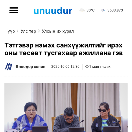
30°C
3593.87
$
Нүүр
Улс төр
Улсын их хурал
Тэтгэвэр нэмэх санхүүжилтийг ирэх
оны төсөвт тусгахаар ажиллана гэв
Өнөөдөр сонин
2025-10-06 12:30
1 мин унших