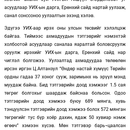
асуудлаар УИХ-ын дарга, Ерөнхий сайд нартай уулзаж,
санал сонссоноо уулзалтын эхэнд хэлэв.
Эдүгээ УИХ-аар ирэх оны улсын төсвийг хэлэлцэж
байгаа. Тиймээс ахмадуудын тэтгэврийг нэмэхтэй
холбоотой асуудлаар саналаа яаралтай боловсруулж
оруулж ирэхийг УИХ-ын дарга, Ерөнхий сайд нар
чиглэл болгожээ. Уулзалтад ахмадуудаа төлөөлөн
ирсэн иргэн Ц.Алтанзул “Өндөр настай хүмүүс Төрийн
ордны гадаа 37 хоног сууж, заримынх нь эрүүл мэнд
муудаж байна. Бид тэтгэврийн доод хэмжээг 1.5 сая
төгрөг болгохыг шаардаж байснаа больсон. Одоо
тэтгэврийн доод хэмжээ буюу 689 мянга, хувь
тэнцүүлсэн тэтгэврийн доод хэмжээ болох 572 мянган
төгрөгийг тус бүр хоёр дахин, ядаж 50 хувиар нэмж
өгөөч” хэмээн хүсэв. Мөн тэтгэвэр барь¬цаалсан