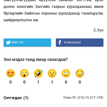
долоо хоногийн Засгийн газрын хуралдаанаас өмнө
Өргөдлийн байнгын хорооны хуралдаанд танилцуулж,
шийдвэрлүүлэх аж.
C.Уул
ЖИРГЭХ
ХУВААЛЦАХ
Энэ мэдээ танд ямар санагдав?
0
0
1
1
0
0
Сэтгэгдэл: (1)
Таны IP: (216.73.217.139)