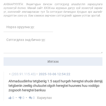
АНХААРУУЛГА: Уншигчдын бичсэн сэтгэгдэлд unuudur.mn хариуцлага
хүлээхгүй болно. Манай сайт ХХЗХ-ны журмын дагуу зүй зохисгүй зарим
үг, хэллэгийг хязгаарласан тул Та сэтгэгдэл бичихдээ бусдын эрх ашгийг
хүндэтгэн үзнэ үү. Хэм хэмжээ зөрчсөн сэтгэгдлийг админ устгах эрхтэй.
Илгээх
(203.91.115.43)
2025-10-06 12:54:22
Ahmaduudiinha tetgberiig 1.5 sayd hurgeh heregtei shude demjij
tetgberiin zeeliig chuluutei olgoh heregtei huunees huu voddgo
zogsooh heregtei bankuu
0
0
0
Хариулах