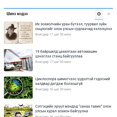
Шинэ мэдээ
Их зохиолчийн уран бүтээл, туурвил зүйн
онцлогийг олон улсын судлаачид хэлэлцлээ
Өчигдөр 17 цаг 30 мин
19 байршилд цахилгаан автомашин
цэнэглэх станц байгууллаа
Өчигдөр 17 цаг 00 мин
Циклоспора шимэгчээс үүдэлтэй гэдэсний
халдвар дэгдэж болзошгүй
Өчигдөр 16 цаг 30 мин
Сэтгэцийн эрүүл мэндэд “санаа тавих” олон
улсын хурал зохион байгуулна
Өчигдөр 16 цаг 00 мин