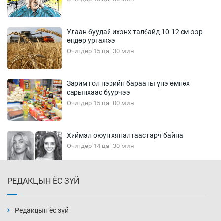
Улаан буудай ихэнх талбайд 10-12 см-ээр
өндөр ургажээ
Өчигдөр 15 цаг 30 мин
Зарим гол нэрийн барааны үнэ өмнөх
сарынхаас буурчээ
Өчигдөр 15 цаг 00 мин
Хиймэл оюун хяналтаас гарч байна
Өчигдөр 14 цаг 30 мин
РЕДАКЦЫН ЁС ЗҮЙ
Эмэгтэйчүүд Бээжин, эрэгтэйчүүд Японд
бэлтгэл базаахаар хилийн дээс алхлаа
Өчигдөр 14 цаг 00 мин
Редакцын ёс зүй