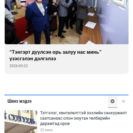
“Тэнгэрт дүүлсэн орь залуу нас минь”
үзэсгэлэн дэлгэлээ
2026-05-22
Шинэ мэдээ
Тэтгэлэг, хөнгөлөлттэй зээлийн санхүүжилт
саатсанаас олон оюутан төлбөрийн
дарамтад оров
22 мин