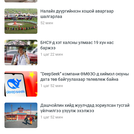
Налайх дүүргийнхэн хошой аваргаар
шалгарлаа
52 мин
БНСУ-д хэт халсны улмаас 19 хүн нас
баржээ
1 цаг 22 мин
“DeepSeek” компани ӨМӨЗО-д хиймэл оюуны
дата төв байгуулахаар төлөвлөж байна
1 цаг 52 мин
Дашчойлин хийд жуулчдад зориулсан тусгай
үйлчилгээ үзүүлж эхэлжээ
1 цаг 52 мин