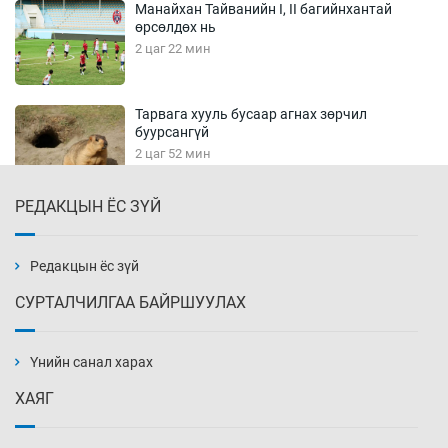
Манайхан Тайванийн I, II багийнхантай
өрсөлдөх нь
2 цаг 22 мин
Тарвага хууль бусаар агнах зөрчил
буурсангүй
2 цаг 52 мин
РЕДАКЦЫН ЁС ЗҮЙ
Х.Улам-Өрнөх байр урагшилж, долоод
жагсжээ
3 цаг 22 мин
Редакцын ёс зүй
СУРТАЛЧИЛГАА БАЙРШУУЛАХ
Ж.Лхагвабат өсвөр үеийнхний ДАШТ-ийг
дэнсэлнэ
Үнийн санал харах
3 цаг 52 мин
ХАЯГ
Иран тэсэж үлдсэн ч удаан хугацаанд хүнд
үеийг туулна