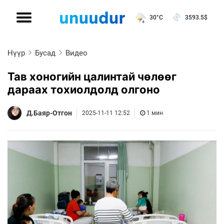
30°C
3593.5
$
Нүүр
Бусад
Видео
Тав хоногийн цалинтай чөлөөг
дараах тохиолдолд олгоно
Д.Баяр-Отгон
2025-11-11 12:52
1 мин