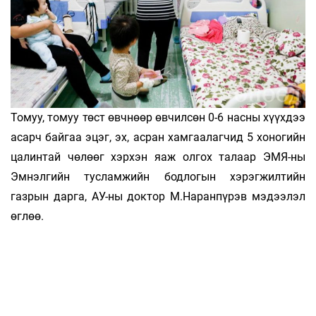
Томуу, томуу төст өвчнөөр өвчилсөн 0-6 насны хүүхдээ
асарч байгаа эцэг, эх, асран хамгаалагчид 5 хоногийн
цалинтай чөлөөг хэрхэн яаж олгох талаар ЭМЯ-ны
Эмнэлгийн тусламжийн бодлогын хэрэгжилтийн
газрын дарга, АУ-ны доктор М.Наранпүрэв мэдээлэл
өглөө.