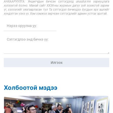
АНХААРУУЛГА: Уншигчдын бичсэн сэтгэгдэлд unuudur.mn хариуцлага
хүлээхгүй болно. Манай сайт ХХЗХ-ны журмын дагуу зүй зохисгүй зарим
үг, хэллэгийг хязгаарласан тул Та сэтгэгдэл бичихдээ бусдын эрх ашгийг
хүндэтгэн үзнэ үү. Хэм хэмжээ зөрчсөн сэтгэгдлийг админ устгах эрхтэй.
Илгээх
Холбоотой мэдээ