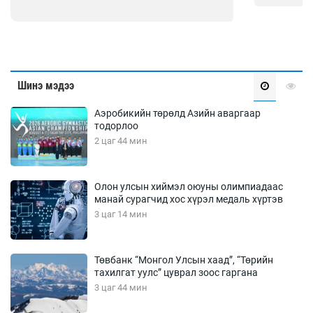
Шинэ мэдээ
Аэробикийн төрөлд Азийн аваргаар
тодорлоо
2 цаг 44 мин
Олон улсын хиймэл оюуны олимпиадаас
манай сурагчид хос хүрэл медаль хүртэв
3 цаг 14 мин
Төвбанк “Монгол Улсын хаад”, “Төрийн
тахилгат уулс” цуврал зоос гаргана
3 цаг 44 мин