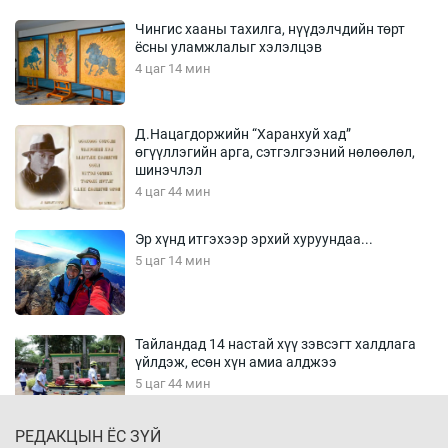
Чингис хааны тахилга, нүүдэлчдийн төрт
ёсны уламжлалыг хэлэлцэв
4 цаг 14 мин
Д.Нацагдоржийн “Харанхуй хад”
өгүүллэгийн арга, сэтгэлгээний нөлөөлөл,
шинэчлэл
4 цаг 44 мин
Эр хүнд итгэхээр эрхий хуруундаа...
5 цаг 14 мин
Тайландад 14 настай хүү зэвсэгт халдлага
үйлдэж, есөн хүн амиа алджээ
5 цаг 44 мин
РЕДАКЦЫН ЁС ЗҮЙ