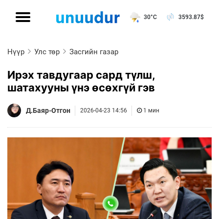
30°C
3593.87
$
Нүүр
Улс төр
Засгийн газар
Ирэх тавдугаар сард түлш,
шатахууны үнэ өсөхгүй гэв
Д.Баяр-Отгон
2026-04-23 14:56
1 мин