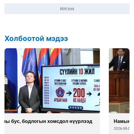
Илгээх
Холбоотой мэдээ
Намын буянд амаа тосодсон Ц.Сандаг-Очир
2026-08-03