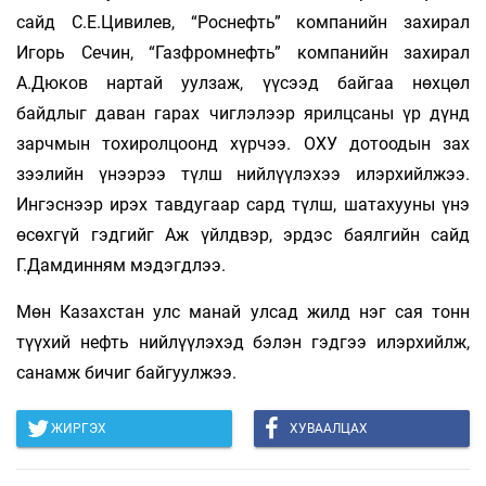
сайд С.Е.Цивилев, “Роснефть” компанийн захирал
Игорь Сечин, “Газфромнефть” компанийн захирал
А.Дюков нартай уулзаж, үүсээд байгаа нөхцөл
байдлыг даван гарах чиглэлээр ярилцсаны үр дүнд
зарчмын тохиролцоонд хүрчээ. ОХУ дотоодын зах
зээлийн үнээрээ түлш нийлүүлэхээ илэрхийлжээ.
Ингэснээр ирэх тавдугаар сард түлш, шатахууны үнэ
өсөхгүй гэдгийг Аж үйлдвэр, эрдэс баялгийн сайд
Г.Дамдинням мэдэгдлээ.
Мөн Казахстан улс манай улсад жилд нэг сая тонн
түүхий нефть нийлүүлэхэд бэлэн гэдгээ илэрхийлж,
санамж бичиг байгуулжээ.
ЖИРГЭХ
ХУВААЛЦАХ