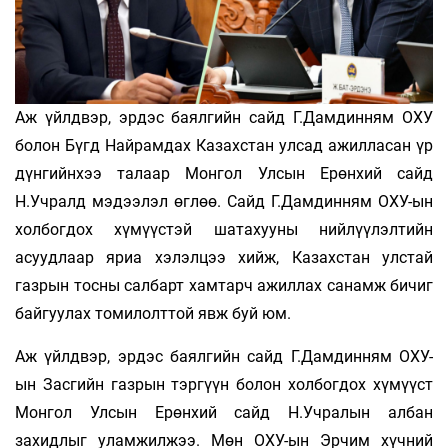
Аж үйлдвэр, эрдэс баялгийн сайд Г.Дамдинням ОХУ
болон Бүгд Найрамдах Казахстан улсад ажилласан үр
дүнгийнхээ талаар Монгол Улсын Ерөнхий сайд
Н.Учралд мэдээлэл өглөө. Сайд Г.Дамдинням ОХУ-ын
холбогдох хүмүүстэй шатахууны нийлүүлэлтийн
асуудлаар яриа хэлэлцээ хийж, Казахстан улстай
газрын тосны салбарт хамтарч ажиллах санамж бичиг
байгуулах томилолттой явж буй юм.
Аж үйлдвэр, эрдэс баялгийн сайд Г.Дамдинням ОХУ-
ын Засгийн газрын тэргүүн болон холбогдох хүмүүст
Монгол Улсын Ерөнхий сайд Н.Учралын албан
захидлыг уламжилжээ. Мөн ОХУ-ын Эрчим хүчний