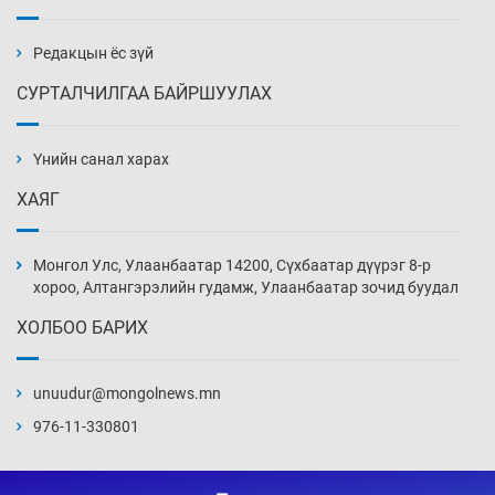
Хүннү рок буюу монгол онгод
6 цаг 14 мин
Редакцын ёс зүй
СУРТАЛЧИЛГАА БАЙРШУУЛАХ
Сарьсан багваахайнууд голын эрэг дагуух
барилга, байгууламжийн дээвэрт үүрлэжээ
Үнийн санал харах
6 цаг 44 мин
ХАЯГ
Цагдаагийн алба хаагчийг мөргөж зугтсан
этгээдийг илрүүлэв
Монгол Улс, Улаанбаатар 14200, Сүхбаатар дүүрэг 8-р
7 цаг 14 мин
хороо, Алтангэрэлийн гудамж, Улаанбаатар зочид буудал
ХОЛБОО БАРИХ
Нүүрс-пиролизийн үйлдвэр байгуулах
тогтоолын төслийг батлав
unuudur@mongolnews.mn
7 цаг 44 мин
976-11-330801
Б.Хулан ДАШТ-д түрүүлж, Г.Монголжин
хошой хүрэл медальтан болов