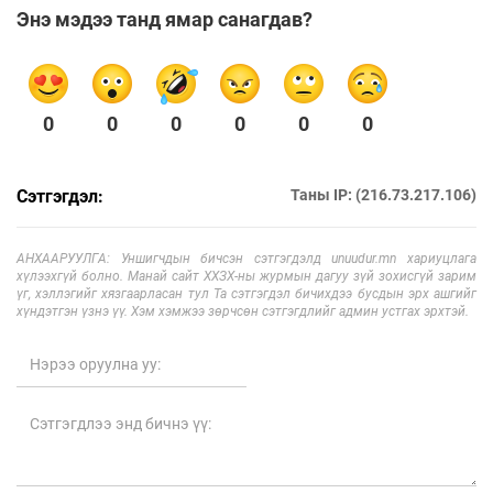
Энэ мэдээ танд ямар санагдав?
0
0
0
0
0
0
Сэтгэгдэл:
Таны IP: (216.73.217.106)
АНХААРУУЛГА: Уншигчдын бичсэн сэтгэгдэлд unuudur.mn хариуцлага
хүлээхгүй болно. Манай сайт ХХЗХ-ны журмын дагуу зүй зохисгүй зарим
үг, хэллэгийг хязгаарласан тул Та сэтгэгдэл бичихдээ бусдын эрх ашгийг
хүндэтгэн үзнэ үү. Хэм хэмжээ зөрчсөн сэтгэгдлийг админ устгах эрхтэй.