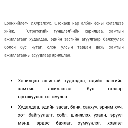
Ерөнхийлөгч У.Хүрэлсүх, К.Токаев нар албан ёсны хэлэлцээ
хийж, “Стратегийн түншлэл”-ийн харилцаа, хамтын
ажиллагааг худалдаа, эдийн засгийн агуулгаар баяжуулах
болон бүс нутаг, олон улсын тавцан дахь хамтын
ажиллагааны асуудлаар ярилцлаа.
Харилцан ашигтай худалдаа, эдийн засгийн
хамтын ажиллагааг бүх талаар
өргөжүүлэн хөгжүүлнэ.
Худалдаа, эдийн засаг, банк, санхүү, эрчим хүч,
хот байгуулалт, соёл, шинжлэх ухаан, эрүүл
мэнд, эрдэс баялаг, хүмүүнлэг, хэвлэл