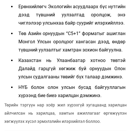
Ерөнхийлөгч Экологийн асуудлаарх бүс нутгийн
дээд түвшний уулзалтад оролцож, энэ
чиглэлээр улсынхаа байр суурийг илэрхийллээ.
Төв Азийн орнуудын “С5+1” форматыг ашиглан
Монгол Улсын оролцоог хангасан дээд, өндөр
түвшний уулзалтыг хамтран зохион байгуулна.
Казахстан нь Улаанбаатар хотноо төвтэй
Далайд гарцгүй хөгжиж буй орнуудын Олон
улсын судалгааны төвийг бүх талаар дэмжинэ.
НҮБ болон олон улсын бусад байгууллагын
хүрээнд бие биеэ харилцан дэмжинэ.
Төрийн тэргүүн нар хоёр жил хүрэхгүй хугацаанд харилцан
айлчилсан нь харилцаа, хамтын ажиллагааг өргөжүүлэн
хөгжүүлэх хүсэл эрмэлзлийн илэрхийлэл боллоо.