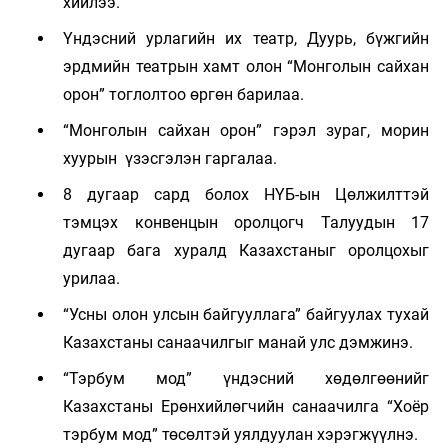
хийлээ.
Үндэсний урлагийн их театр, Дуурь, бүжгийн
эрдмийн театрын хамт олон “Монголын сайхан
орон” тоглолтоо өргөн барилаа.
“Монголын сайхан орон” гэрэл зураг, морин
хуурын үзэсгэлэн гаргалаа.
8 дугаар сард болох НҮБ-ын Цөлжилттэй
тэмцэх конвенцын оролцогч Талуудын 17
дугаар бага хуралд Казахстаныг оролцохыг
урилаа.
“Усны олон улсын байгууллага” байгуулах тухай
Казахстаны санаачилгыг манай улс дэмжинэ.
“Тэрбум мод” үндэсний хөдөлгөөнийг
Казахстаны Ерөнхийлөгчийн санаачилга “Хоёр
тэрбум мод” төсөлтэй уялдуулан хэрэгжүүлнэ.