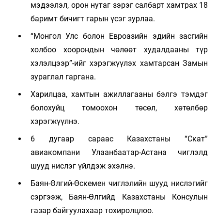
мэдээлэл, орон нутаг зэрэг салбарт хамтрах 18
баримт бичигт гарын үсэг зурлаа.
“Монгол Улс болон Евроазийн эдийн засгийн
холбоо хоорондын чөлөөт худалдааны түр
хэлэлцээр”-ийг хэрэгжүүлэх хамтарсан Замын
зураглал гаргана.
Харилцаа, хамтын ажиллагааны бэлгэ тэмдэг
болохуйц томоохон төсөл, хөтөлбөр
хэрэгжүүлнэ.
6 дугаар сараас Казахстаны “Скат”
авиакомпани Улаанбаатар-Астана чиглэлд
шууд нислэг үйлдэж эхэлнэ.
Баян-Өлгий-Өскемен чиглэлийн шууд нислэгийг
сэргээж, Баян-Өлгийд Казахстаны Консулын
газар байгуулахаар тохиролцлоо.