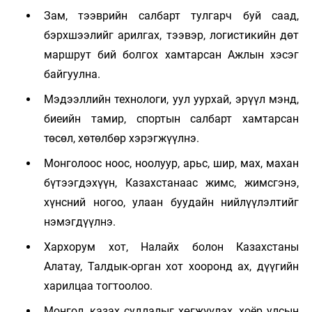
Зам, тээврийн салбарт тулгарч буй саад,
бэрхшээлийг арилгах, тээвэр, логистикийн дөт
маршрут бий болгох хамтарсан Ажлын хэсэг
байгуулна.
Мэдээллийн технологи, уул уурхай, эрүүл мэнд,
биеийн тамир, спортын салбарт хамтарсан
төсөл, хөтөлбөр хэрэгжүүлнэ.
Монголоос ноос, ноолуур, арьс, шир, мах, махан
бүтээгдэхүүн, Казахстанаас жимс, жимсгэнэ,
хүнсний ногоо, улаан буудайн нийлүүлэлтийг
нэмэгдүүлнэ.
Хархорум хот, Налайх болон Казахстаны
Алатау, Талдык-орган хот хооронд ах, дүүгийн
харилцаа тогтоолоо.
Монгол, казах судлалыг хөгжүүлэх, хоёр улсын