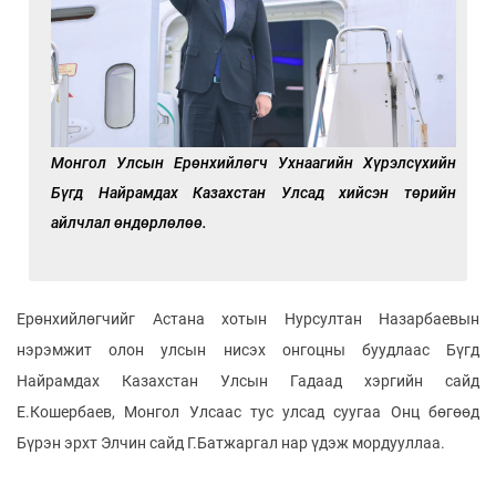
Монгол Улсын Ерөнхийлөгч Ухнаагийн Хүрэлсүхийн
Бүгд Найрамдах Казахстан Улсад хийсэн төрийн
айлчлал өндөрлөлөө.
Ерөнхийлөгчийг Астана хотын Нурсултан Назарбаевын
нэрэмжит олон улсын нисэх онгоцны буудлаас Бүгд
Найрамдах Казахстан Улсын Гадаад хэргийн сайд
Е.Кошербаев, Монгол Улсаас тус улсад суугаа Онц бөгөөд
Бүрэн эрхт Элчин сайд Г.Батжаргал нар үдэж мордууллаа.