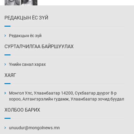
РЕДАКЦЫН ЁС ЗҮЙ
Эмэгтэйчүүд Бээжин, эрэгтэйчүүд Японд
бэлтгэл базаахаар хилийн дээс алхлаа
11 цаг 49 мин
Редакцын ёс зүй
СУРТАЛЧИЛГАА БАЙРШУУЛАХ
АНУ-ын Цэргийн кибер командлалаын
ажилтнууд амиа хорлох явдал эрс
нэмэгджээ
Үнийн санал харах
11 цаг 57 мин
ХАЯГ
Монголын шигшээ Хонконгийн багийг ялж,
эхний хожлоо авлаа
Монгол Улс, Улаанбаатар 14200, Сүхбаатар дүүрэг 8-р
12 цаг 19 мин
хороо, Алтангэрэлийн гудамж, Улаанбаатар зочид буудал
ХОЛБОО БАРИХ
Техникийн өндөр үзүүлэлттэй агаарын хөлөг
худалдан авах хүсэлтээ уламжлав
unuudur@mongolnews.mn
12 цаг 49 мин