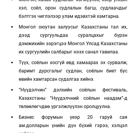
хэл, соёл, орон судлалын багш, судлаачдыг
бэлтгэх чиглэлээр улам идэвхтэй хамтарна.
Монгол оюутан залуусыг Казахстаны тал их,
дээд сургуульдаа суралцахыг бүрэн
дэмжихийн зэрэгцээ Монгол Улсад Казахстаны
их сургуулийн салбарыг нээх санал тавилаа.
Түүх, соёлын хосгүй өвд хамаарах эх сурвалж,
баримт дурсгалыг судлан, соёлын биет бус
өвийн хамтарсан судалгаа хийнэ.
“Нүүдэлчин” дэлхийн соёлын фестиваль,
Казахстаны “Нүүдэлчний соёлын наадам”-д
төлөөлөгчдөө үргэлжлүүлэн оролцуулна.
Бизнес форумын үеэр 20 гаруй сая
ам.долларын үнийн дүн бүхий гэрээ, хэлцэл