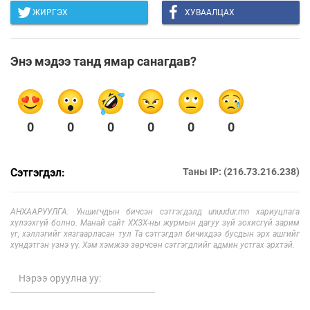
ЖИРГЭХ
ХУВААЛЦАХ
Энэ мэдээ танд ямар санагдав?
0
0
0
0
0
0
Сэтгэгдэл:
Таны IP: (216.73.216.238)
АНХААРУУЛГА: Уншигчдын бичсэн сэтгэгдэлд unuudur.mn хариуцлага
хүлээхгүй болно. Манай сайт ХХЗХ-ны журмын дагуу зүй зохисгүй зарим
үг, хэллэгийг хязгаарласан тул Та сэтгэгдэл бичихдээ бусдын эрх ашгийг
хүндэтгэн үзнэ үү. Хэм хэмжээ зөрчсөн сэтгэгдлийг админ устгах эрхтэй.