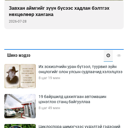
ан бэлтгэх
Дэлхийн банк групп Монгол дах
төлөөлөгчөөр Викториа Делмон
2026-07-27
Шинэ мэдээ
Их зохиолчийн уран бүтээл, туурвил зүйн
онцлогийг олон улсын судлаачид хэлэлцлээ
8 цаг 19 мин
19 байршилд цахилгаан автомашин
цэнэглэх станц байгууллаа
8 цаг 49 мин
Циклоспора шимэгчээс үүдэлтэй гэдэсний