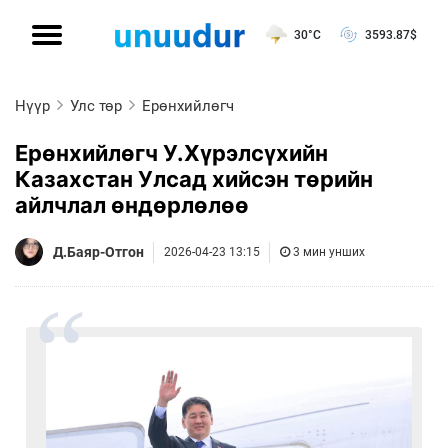
30°C
3593.87
$
Нүүр
Улс төр
Ерөнхийлөгч
Ерөнхийлөгч У.Хүрэлсүхийн
Казахстан Улсад хийсэн төрийн
айлчлал өндөрлөлөө
Д.Баяр-Отгон
2026-04-23 13:15
3 мин унших