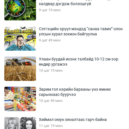
халдвар дэгдэж болзошгүй
9 цаг 19 мин
Сэтгэцийн эрүүл мэндэд “санаа тавих” олон
улсын хурал зохион байгуулна
9 цаг 49 мин
Улаан буудай ихэнх талбайд 10-12 см-ээр
өндөр ургажээ
10 цаг 19 мин
Зарим гол нэрийн барааны үнэ өмнөх
сарынхаас буурчээ
10 цаг 49 мин
Хиймэл оюун хяналтаас гарч байна
11 цаг 19 мин