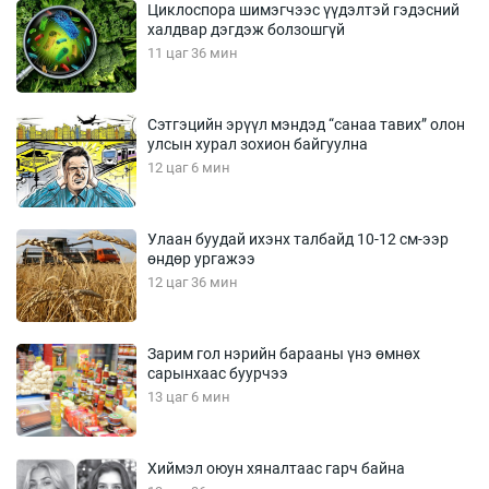
Циклоспора шимэгчээс үүдэлтэй гэдэсний
халдвар дэгдэж болзошгүй
11 цаг 36 мин
Сэтгэцийн эрүүл мэндэд “санаа тавих” олон
улсын хурал зохион байгуулна
12 цаг 6 мин
Улаан буудай ихэнх талбайд 10-12 см-ээр
өндөр ургажээ
12 цаг 36 мин
Зарим гол нэрийн барааны үнэ өмнөх
сарынхаас буурчээ
13 цаг 6 мин
Хиймэл оюун хяналтаас гарч байна