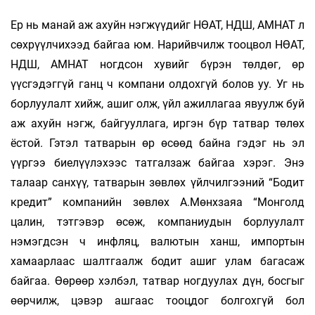
Ер нь манай аж ахуйн нэгжүүдийг НӨАТ, НДШ, АМНАТ л
сөхрүүлчихээд байгаа юм. Нарийвчилж тооцвол НӨАТ,
НДШ, АМНАТ ногдсон хувийг бүрэн төлдөг, өр
үүсгэдэггүй ганц ч компани олдохгүй болов уу. Уг нь
борлуулалт хийж, ашиг олж, үйл ажиллагаа явуулж буй
аж ахуйн нэгж, байгууллага, иргэн бүр татвар төлөх
ёстой. Гэтэл татварын өр өсөөд байна гэдэг нь эл
үүргээ биелүүлэхээс татгалзаж байгаа хэрэг. Энэ
талаар санхүү, татварын зөвлөх үйлчилгээний “Бодит
кредит” компанийн зөвлөх А.Мөнхзаяа “Монголд
цалин, тэтгэвэр өсөж, компаниудын борлуулалт
нэмэгдсэн ч инфляц, валютын ханш, импортын
хамаарлаас шалтгаалж бодит ашиг улам багасаж
байгаа. Өөрөөр хэлбэл, татвар ног­дуулах дүн, босгыг
өөрчилж, цэвэр ашгаас тооцдог болгохгүй бол