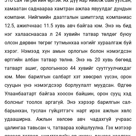
310 сая төгрөгийн өртэй. Ах дүү нар нийлж бай­гуулсан,
хамаатан саднаараа хамтран ажлаа явуулдаг дундын
компани. Нийгмийн даатгалын шимтгэлд компаниас
12.5, ажилчнаас 11.5 хувь авч бай­гаа юм. Энэ нь бид
нэг халааснаасаа л 24 хувийн татвар төлдөг буюу
олсон дөрвөн төгрөг тутмынхаа нэгийг хураалгаж буй
хэрэг. Нэмээд хүн амын орлогын болон нэмэгдсэн
өртгийн албан татвар төлнө. Энэ нь 20 хувь бөгөөд
татварт ашиг, орлогынхоо 44 хувийг суут­гуулчихдаг
юм. Мөн барилгын салбарт хэт хөөсрөл үүсэн, орон
сууцын үнэ нэмэгдсээр борлуулалт муудсан. Өдгөө
Улаан­баатарт байгаа хоосон байшин, орон сууц хэд
болсныг тоолох аргагүй. Энэ хэрээр барил­гын сал­
барынхан, туслан гүйцэтгэгч нарт ирэх ажлын хөлс
удааширна. Ажлын хөлсөө авч чадах­гүй учраас
цалингаа тавь­сан ч, татвараа хойш­луулна. Гэх мэтээр