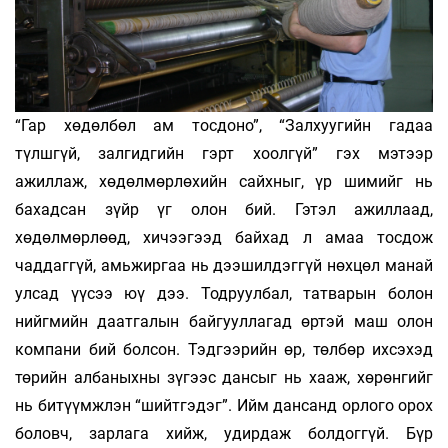
“Гар хөдөлбөл ам тосдоно”, “Залхуугийн гадаа
түлшгүй, залгидгийн гэрт хоолгүй” гэх мэтээр
ажиллаж, хөдөлмөрлөхийн сайхныг, үр шимийг нь
бахадсан зүйр үг олон бий. Гэтэл ажиллаад,
хөдөлмөрлөөд, хичээгээд байхад л амаа тосдож
чаддаггүй, амьжиргаа нь дээшилдэггүй нөхцөл манай
улсад үүсээ юү дээ. Тодруулбал, татварын болон
нийгмийн даатгалын байгууллагад өртэй маш олон
компани бий болсон. Тэдгээрийн өр, төлбөр ихсэхэд
төрийн албаныхны зүгээс дансыг нь хааж, хөрөнгийг
нь битүүмжлэн “шийтгэдэг”. Ийм дансанд орлого орох
боловч, зарлага хийж, удирдаж болдоггүй. Бүр