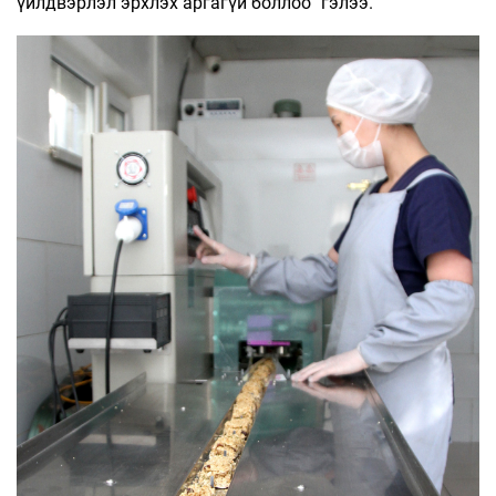
үйлдвэрлэл эрхлэх аргагүй боллоо” гэлээ.