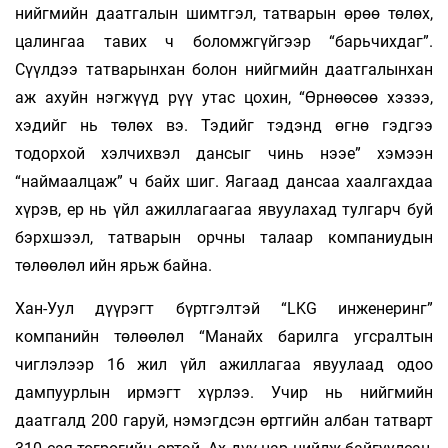
нийгмийн даатгалын шимтгэл, татварын өрөө төлөх,
цалингаа тавих ч боломжгүйгээр “барьчихдаг”.
Сүүлдээ татварынхан болон нийгмийн даатгалынхан
аж ахуйн нэгжүүд рүү утас цохин, “Өрнөөсөө хэзээ,
хэдийг нь төлөх вэ. Тэдийг тэдэнд өгнө гэд­гээ
тодорхой хэлчихвэл дансыг чинь нээе” хэмээн
“наймаалцаж” ч байх шиг. Яагаад дансаа хаалгахдаа
хүрэв, ер нь үйл ажиллагаагаа явуулахад тулгарч буй
бэрхшээл, татварын орчны талаар компаниудын
төлөөлөл ийн ярьж байна.
Хан-Уул дүүрэгт бүртгэлтэй “LKG инженеринг”
компанийн төлөөлөл “Манайх ба­­рилга угсралтын
чиглэлээр 16 жил үйл ажиллагаа явуулаад одоо
дампуурлын ирмэгт хүрлээ. Учир нь нийгмийн
даатгалд 200 гаруй, нэмэгдсэн өртгийн албан татварт