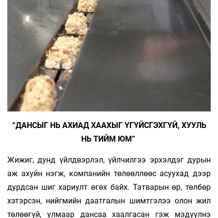
“ДАНСЫГ НЬ АХИАД ХААХЫГ ҮГҮЙСГЭХГҮЙ, ХУУЛЬ
НЬ ТИЙМ ЮМ”
Жижиг, дунд үйлдвэрлэл, үйлчилгээ эр­хэлдэг дурын
аж ахуйн нэгж, компанийн төлөөллөөс асуухад дээр
дурдсан шиг хариулт өгөх байх. Татварын өр, төлбөр
хэтэрсэн, нийгмийн даат­галын шимтгэлээ олон жил
төлөөгүй, улмаар дансаа хаалгасан гэж мэдүүлнэ