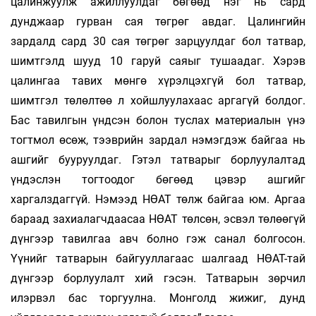
цалинжуулж ажиллуулдаг бөгөөд нэг нь сард
дунджаар гурван сая төгрөг авдаг. Цалингийн
зардалд сард 30 сая төг­рөг зарцуулдаг бол татвар,
шимтгэлд шууд 10 гаруй саяыг тушаадаг. Хэрэв
цалингаа тавих мөнгө хүрэлцэхгүй бол татвар,
шимтгэл төлөлтөө л хойшлуулахаас аргагүй болдог.
Бас тавил­гын үндсэн болон туслах материалын үнэ
тогтмол өсөж, тээврийн зардал нэмэгдэж бай­гаа нь
ашгийг бууруулдаг. Гэтэл татварыг борлуулалтад
үндэслэн тогтоодог бөгөөд цэвэр аш­гийг
харгалздаггүй. Нэмээд НӨАТ төлж байгаа юм. Аргаа
бараад захиалагчдаасаа НӨАТ төлсөн, эсвэл төлөөгүй
дүнгээр тавилгаа авч болно гэж санал болгосон.
Үүнийг татварын байгууллагаас шалгаад НӨАТ-тай
дүн­гээр борлуулалт хий гэсэн. Татварын зөрчил
илэрвэл бас торгуулна. Монголд жижиг, дунд