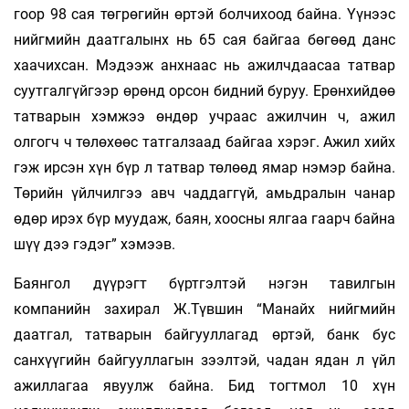
гоор 98 сая төгрөгийн өртэй болчихоод байна. Үүнээс
нийг­мийн даатгалынх нь 65 сая байгаа бөгөөд данс
хаачихсан. Мэдээж анхнаас нь ажилчдаа­саа татвар
суутгалгүйгээр өрөнд орсон бидний буруу. Ерөнхийдөө
татварын хэмжээ өндөр учраас ажилчин ч, ажил
олгогч ч төлөхөөс татгалзаад байгаа хэрэг. Ажил хийх
гэж ирсэн хүн бүр л татвар төлөөд ямар нэмэр байна.
Төрийн үйлчилгээ авч чаддаггүй, амьдралын чанар
өдөр ирэх бүр муудаж, баян, хоосны ялгаа гаарч байна
шүү дээ гэдэг” хэмээв.
Баянгол дүүрэгт бүртгэлтэй нэгэн тавилгын
компанийн захирал Ж.Түвшин “Манайх нийгмийн
даатгал, татварын байгууллагад өртэй, банк бус
санхүүгийн байгууллагын зээлтэй, чадан ядан л үйл
ажиллагаа явуулж байна. Бид тогтмол 10 хүн