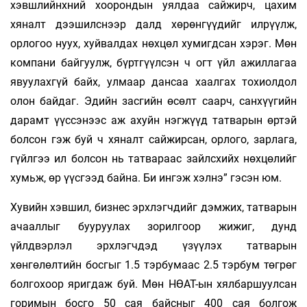
хэвшлийнхний хоорондын уялдаа сайжирч, цахим
хяналт дээшилснээр далд хөрөнгүүдийг илрүүлж,
орлогоо нуух, хуйвалдах нөхцөл хумигдсан хэрэг. Мөн
компани бай­гуулж, бүртгүүлсэн ч огт үйл ажиллагаа
явуулахгүй байх, улмаар дансаа хаалгах то­хиолдол
олон байдаг. Эдийн засгийн өсөлт саарч, санхүүгийн
дарамт үүссэнээс аж ахуйн нэгжүүд татварын өртэй
болсон гэж буй ч хяналт сайжирсан, орлого, зарлага,
гүйлгээ ил болсон нь татвараас зайлсхийх нөхцөлийг
хумьж, өр үүсгээд байна. Би ингэж хэлнэ” гэсэн юм.
Хувийн хэвшил, бизнес эрхлэгчдийг дэмжих, татварын
ачааллыг бууруулах зорилгоор жижиг, дунд
үйлдвэрлэл эрхлэгчдэд үзүүлэх татварын
хөнгөлөлтийн босгыг 1.5 тэрбумаас 2.5 тэрбум төгрөг
болгохоор яригдаж буй. Мөн НӨАТ-ын хялбаршуулсан
горимын босго 50 сая байсныг 400 сая болгож