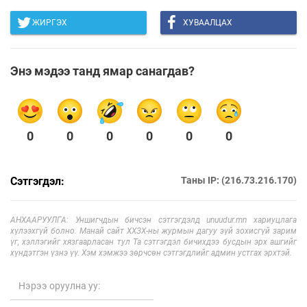
ЖИРГЭХ
ХУВААЛЦАХ
Энэ мэдээ танд ямар санагдав?
0
0
0
0
0
0
Сэтгэгдэл:
Таны IP: (216.73.216.170)
АНХААРУУЛГА: Уншигчдын бичсэн сэтгэгдэлд unuudur.mn хариуцлага
хүлээхгүй болно. Манай сайт ХХЗХ-ны журмын дагуу зүй зохисгүй зарим
үг, хэллэгийг хязгаарласан тул Та сэтгэгдэл бичихдээ бусдын эрх ашгийг
хүндэтгэн үзнэ үү. Хэм хэмжээ зөрчсөн сэтгэгдлийг админ устгах эрхтэй.