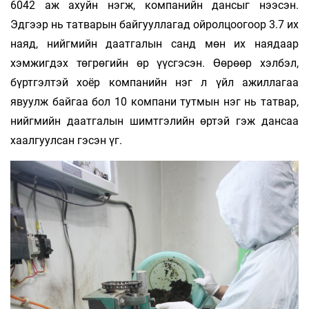
6042 аж ахуйн нэгж, компанийн дансыг нээсэн.
Эдгээр нь татварын байгууллагад ойролцоо­­гоор 3.7 их
наяд, нийгмийн даатгалын санд мөн их наядаар
хэмжигдэх төгрөгийн өр үүсгэсэн. Өөрөөр хэлбэл,
бүртгэлтэй хоёр компанийн нэг л үйл ажиллагаа
явуулж байгаа бол 10 компани тутмын нэг нь татвар,
нийгмийн даат­галын шимтгэлийн өртэй гэж дансаа
хаалгуулсан гэсэн үг.