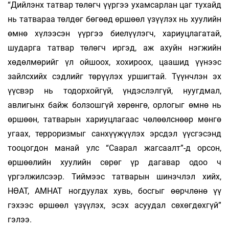
“Дийлэнх татвар төлөгч үүргээ ухамсарлан цаг тухайд
нь татвараа төлдөг бөгөөд өршөөл үзүүлэх нь хуулийн
өмнө хүлээсэн үүргээ биелүүлэгч, хариуцлагатай,
шударга татвар төлөгч иргэд, аж ахуйн нэгжийн
хөдөлмөрийг үл ойшоох, хохироох, цаашид үүнээс
зайлсхийх сэдлийг төрүүлэх уршигтай. Түүнчлэн эх
үүсвэр нь тодорхойгүй, үндэслэлгүй, нуугдмал,
авлигынх байж болзошгүй хөрөнгө, орлогыг өмнө нь
өршөөн, татварын хариуцлагаас чөлөөлснөөр мөнгө
угаах, терроризмыг санхүүжүүлэх эрсдэл үүсгэсэнд
тооцогдон манай улс “Саарал жагсаалт”-д орсон,
өршөөлийн хуулийн сөрөг үр дагавар одоо ч
үргэлжилсээр. Тиймээс татварын ши­нэчлэл хийх,
НӨАТ, АМНАТ ногдуулах хувь, бос­гыг өөрчлөнө үү
гэхээс өршөөл үзүүлэх, эсэх асуудал сөхөгдөхгүй”
гэлээ.