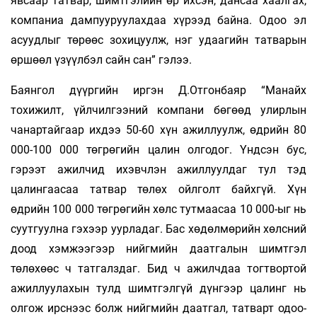
явсаар татвар, шимт­­гэлийн өр ихсэн, дансаа хаалгах,
компаниа дампууруулахдаа хүрээд байна. Одоо эл
асуудлыг төрөөс зохицуулж, нэг удаа­гийн татварын
өршөөл үзүүлбэл сайн сан” гэлээ.
Баянгол дүүргийн иргэн Д.Отгонбаяр “Манайх
тохижилт, үйлчилгээний компани бөгөөд улирлын
чанартайгаар ихдээ 50-60 хүн ажиллуулж, өдрийн 80
000-100 000 төгрөгийн цалин олгодог. Үндсэн бус,
гэрээт ажилчид ихэвчлэн ажиллуулд­аг тул тэд
цалингаасаа татвар төлөх ойлголт байхгүй. Хүн
өдрийн 100 000 төгрөгийн хөлс тутмаасаа 10 000-ыг нь
суут­гуулна гэхээр уурладаг. Бас хөдөлмөрийн хөлсний
доод хэмжээгээр нийгмийн даатгалын шимт­гэл
төлөхөөс ч татгалздаг. Бид ч ажилчдаа тогтвортой
ажиллуулахын тулд шимт­гэл­гүй дүнгээр цалинг нь
олгож ирснээс болж нийгмийн даатгал, татварт одоо­