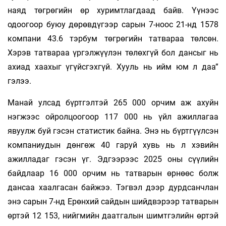
наяд төгрөгийн өр хуримтлаг­даад байв. Үүнээс
одоогоор буюу дөрөвдүгээр сарын 7-ноос 21-нд 1578
компани 43.6 тэрбум төгрөгийн татвараа төлсөн.
Хэрэв татвараа үр­гэлжүүлэн төлөхгүй бол дансыг нь
ахиад хаахыг үгүйс­гэхгүй. Хууль нь ийм юм л даа”
гэлээ.
Манай улсад бүртгэлтэй 265 000 орчим аж ахуйн
нэгжээс ойролцоогоор 117 000 нь үйл ажиллагаа
явуулж буй гэсэн статистик байна. Энэ нь бүртгүүлсэн
компаниудын дөнгөж 40 гаруй хувь нь л хэвийн
ажилладаг гэсэн үг. Эдгээрээс 2025 оны сүүлийн
байдлаар 16 000 орчим нь татварын өрнөөс болж
дансаа хаалга­сан байжээ. Тэгвэл дээр дурдсанчлан
энэ сарын 7-нд Ерөнхий сайдын шийдвэрээр татварын
өртэй 12 153, нийгмийн даатгалын шимтгэлийн өртэй