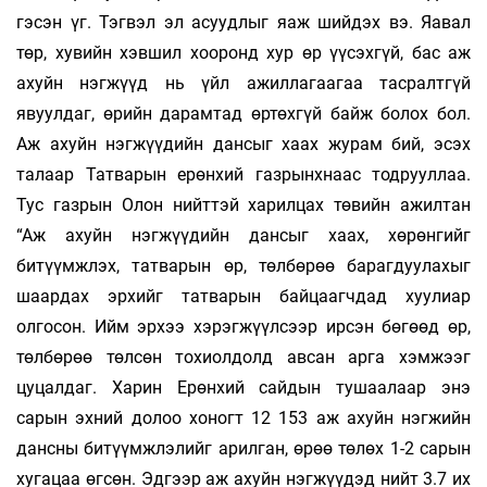
гэсэн үг. Тэгвэл эл асуудлыг яаж шийдэх вэ. Яавал
төр, хувийн хэвшил хооронд хур өр үүсэхгүй, бас аж
ахуйн нэгжүүд нь үйл ажиллагаагаа тасралтгүй
явуулдаг, өрийн дарамтад өртөхгүй байж болох бол.
Аж ахуйн нэгжүүдийн дансыг хаах журам бий, эсэх
талаар Татварын ерөнхий газрынх­наас тодрууллаа.
Тус газрын Олон нийттэй харилцах төвийн ажилтан
“Аж ахуйн нэгжүүдийн дансыг хаах, хөрөнгийг
битүүмжлэх, татварын өр, төлбөрөө барагдуулахыг
шаардах эрхийг татварын байцаагчдад хуулиар
олгосон. Ийм эрхээ хэрэгжүүлсээр ирсэн бөгөөд өр,
төлбөрөө төлсөн то­хиолдолд авсан арга хэмжээг
цуцалдаг. Харин Ерөнхий сайдын тушаалаар энэ
сарын эхний долоо хоногт 12 153 аж ахуйн нэгжийн
дансны битүүмжлэлийг арилган, өрөө төлөх 1-2 сарын
хугацаа өгсөн. Эдгээр аж ахуйн нэг­жүүдэд нийт 3.7 их