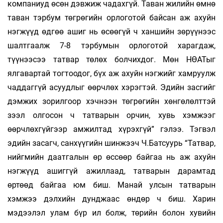
компаниуд өсөн дэвжиж чадахгүй. Таван жилийн өмнө
таван тэрбум төгрөгийн орлоготой байсан аж ахуйн
нэгжүүд өдгөө ашиг нь өсөөгүй ч ханшийн зөрүүнээс
шалтгаалж 7-8 тэрбумын орлоготой харагдаж,
түүнээсээ татвар төлөх болчихдог. Мөн НӨАТыг
ялгавартай тогтоодог, бүх аж ахуйн нэгжийг хамруулж
чаддаггүй асуудлыг өөрчлөх хэрэгтэй. Эдийн засгийг
дэмжих зорилгоор хэчнээн төг­рөгийн хөнгөлөлттэй
зээл олгосон ч татварын орчин, хувь хэмжээг
өөрчлөхгүйгээр амжилтад хүрэхгүй” гэлээ. Тэгвэл
эдийн засагч, сан­хүүгийн шинжээч Ч.Батсуурь “Татвар,
нийгмийн даатгалын өр өссөөр байгаа нь аж ахуйн
нэгжүүд ашиггүй ажиллаад, татварын дарамтад
өртөөд байгаа юм биш. Манай улсын татварын
хэмжээ дэлхийн дунджаас өндөр ч биш. Харин
мэдээлэл улам бүр ил болж, төрийн болон хувийн