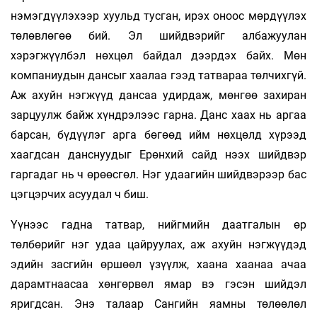
нэмэгдүүлэхээр хуульд тус­ган, ирэх оноос мөрдүүлэх
төлөвлөгөө бий. Эл шийдвэрийг албажуулан
хэрэгжүүлбэл нөхцөл байдал дээрдэх байх. Мөн
компаниудын дансыг хаалаа гээд татвараа төлчихгүй.
Аж ахуйн нэгжүүд дансаа удирдаж, мөнгөө захиран
зарцуулж байж хүндрэлээс гарна. Данс хаах нь аргаа
барсан, бүдүүлэг арга бөгөөд ийм нөх­цөлд хүрээд
хаагдсан данснуудыг Ерөнхий сайд нээх шийдвэр
гаргадаг нь ч өрөөсгөл. Нэг удаагийн шийдвэрээр бас
цэгцэрчих асуудал ч биш.
Үүнээс гадна татвар, нийгмийн даат­галын өр
төлбөрийг нэг удаа цайруулах, аж ахуйн нэгжүүдэд
эдийн засгийн өршөөл үзүүлж, хаана хаанаа ачаа
дарамтнаасаа хөн­гөрвөл ямар вэ гэсэн шийдэл
яригдсан. Энэ талаар Сангийн яамны төлөөлөл