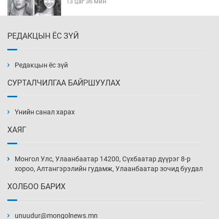
13 цаг 36 мин
РЕДАКЦЫН ЁС ЗҮЙ
Эмэгтэйчүүд Бээжин, эрэгтэйчүүд Японд
бэлтгэл базаахаар хилийн дээс алхлаа
14 цаг 6 мин
Редакцын ёс зүй
СУРТАЛЧИЛГАА БАЙРШУУЛАХ
АНУ-ын Цэргийн кибер командлалаын
ажилтнууд амиа хорлох явдал эрс
нэмэгджээ
Үнийн санал харах
14 цаг 14 мин
ХАЯГ
Монголын шигшээ Хонконгийн багийг ялж,
эхний хожлоо авлаа
Монгол Улс, Улаанбаатар 14200, Сүхбаатар дүүрэг 8-р
14 цаг 36 мин
хороо, Алтангэрэлийн гудамж, Улаанбаатар зочид буудал
ХОЛБОО БАРИХ
Техникийн өндөр үзүүлэлттэй агаарын хөлөг
худалдан авах хүсэлтээ уламжлав
unuudur@mongolnews.mn
15 цаг 6 мин