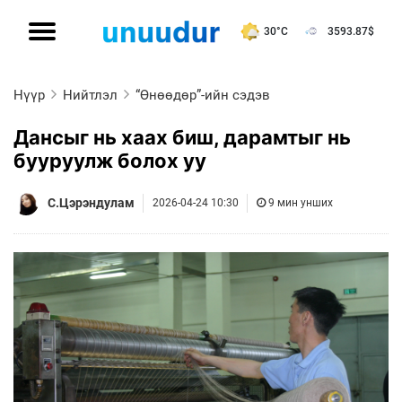
30°C
3593.87
$
Нүүр
Нийтлэл
“Өнөөдөр”-ийн сэдэв
Дансыг нь хаах биш, дарамтыг нь
бууруулж болох уу
С.Цэрэндулам
2026-04-24 10:30
9 мин унших