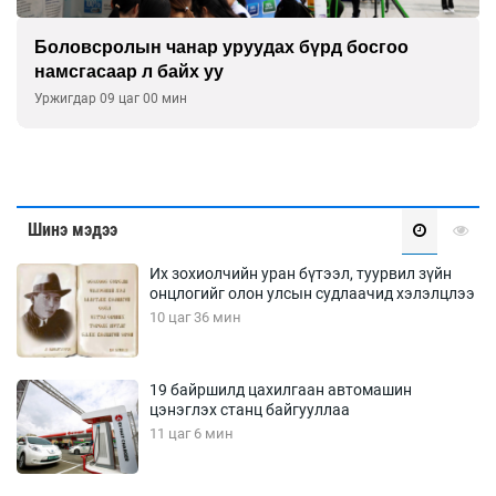
Дуу чимээний бохирдолд дарлуулсаар дуусах
нь
2026-08-05
Шинэ мэдээ
Их зохиолчийн уран бүтээл, туурвил зүйн
онцлогийг олон улсын судлаачид хэлэлцлээ
10 цаг 36 мин
19 байршилд цахилгаан автомашин
цэнэглэх станц байгууллаа
11 цаг 6 мин