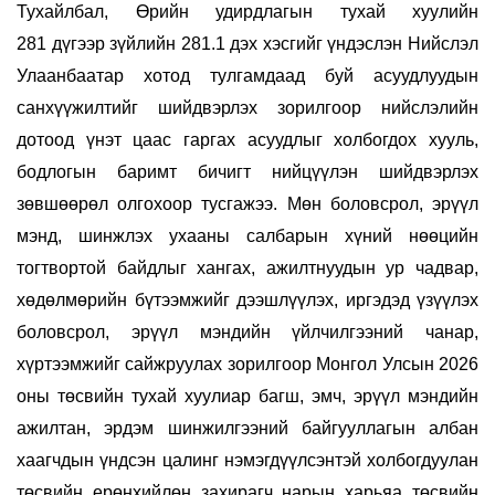
Тухайлбал, Өрийн удирдлагын тухай хуулийн
281 дүгээр зүйлийн 281.1 дэх хэсгийг үндэслэн Нийслэл
Улаанбаатар хотод тулгамдаад буй асуудлуудын
санхүүжилтийг шийдвэрлэх зорилгоор нийслэлийн
дотоод үнэт цаас гаргах асуудлыг холбогдох хууль,
бодлогын баримт бичигт нийцүүлэн шийдвэрлэх
зөвшөөрөл олгохоор тусгажээ. Мөн боловсрол, эрүүл
мэнд, шинжлэх ухааны салбарын хүний нөөцийн
тогтвортой байдлыг хангах, ажилтнуудын ур чадвар,
хөдөлмөрийн бүтээмжийг дээшлүүлэх, иргэдэд үзүүлэх
боловсрол, эрүүл мэндийн үйлчилгээний чанар,
хүртээмжийг сайжруулах зорилгоор Монгол Улсын 2026
оны төсвийн тухай хуулиар багш, эмч, эрүүл мэндийн
ажилтан, эрдэм шинжилгээний байгууллагын албан
хаагчдын үндсэн цалинг нэмэгдүүлсэнтэй холбогдуулан
төсвийн ерөнхийлөн захирагч нарын харьяа төсвийн