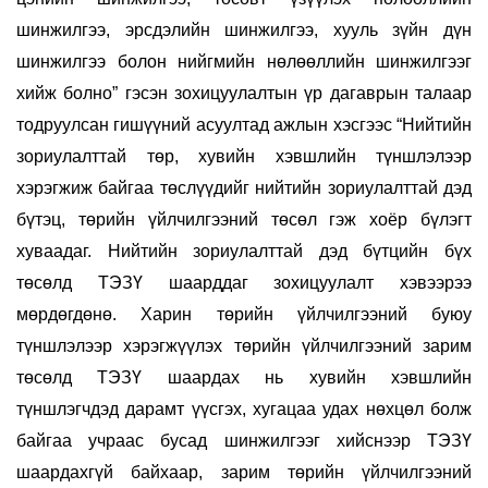
шинжилгээ, эрсдэлийн шинжилгээ, хууль зүйн дүн
шинжилгээ болон нийгмийн нөлөөллийн шинжилгээг
хийж болно” гэсэн зохицуулалтын үр дагаврын талаар
тодруулсан гишүүний асуултад ажлын хэсгээс “Нийтийн
зориулалттай төр, хувийн хэвшлийн түншлэлээр
хэрэгжиж байгаа төслүүдийг нийтийн зориулалттай дэд
бүтэц, төрийн үйлчилгээний төсөл гэж хоёр бүлэгт
хуваадаг. Нийтийн зориулалттай дэд бүтцийн бүх
төсөлд ТЭЗҮ шаарддаг зохицуулалт хэвээрээ
мөрдөгдөнө. Харин төрийн үйлчилгээний буюу
түншлэлээр хэрэгжүүлэх төрийн үйлчилгээний зарим
төсөлд ТЭЗҮ шаардах нь хувийн хэвшлийн
түншлэгчдэд дарамт үүсгэх, хугацаа удах нөхцөл болж
байгаа учраас бусад шинжилгээг хийснээр ТЭЗҮ
шаардахгүй байхаар, зарим төрийн үйлчилгээний