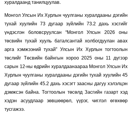
хуралдаанд танилцуулав.
Монгол Улсын Их Хурлын чуулганы хуралдааны дэгийн
тухай хуулийн 73 дугаар зүйлийн 73.2 дахь хэсгийг
үндэслэн боловсруулсан “Монгол Улсын 2026 оны
төсвийн тухай хууль баталсантай холбогдуулан авах
арга хэмжээний тухай” Улсын Их Хурлын тогтоолын
төслийг Төсвийн байнгын хороо 2025 оны 11 дүгээр
сарын 12-ны өдрийн хуралдаанаараа Монгол Улсын Их
Хурлын чуулганы хуралдааны дэгийн тухай хуулийн 45
дугаар зүйлийн 45.2 дахь хэсэгт заасны дагуу хэлэлцэн
дэмжсэн байна. Тогтоолын төсөлд Засгийн газарт хэд
хэдэн асуудлаар зөвшөөрөл, үүрэг, чиглэл өгөхөөр
тусгажээ.