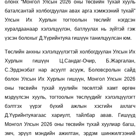
олонх “Монгол Улсын 2026 оны төсвийн тухай хууль
баталсантай холбогдуулан авах арга хэмжээний тухай”
Улсын Их Хурлын тогтоолын төслийг нэгдсэн
хуралдаанаар хэлэлцүүлэн, батлуулах нь зүйтэй гэж
үзсэн болохыг Д.Үүрийнтуяа гишүүн танилцуулсан юм.
Төслийн анхны хэлэлцүүлэгтэй холбогдуулан Улсын Их
Хурлын гишүүн Ц.Сандаг-Очир, Б.Жаргалан,
С.Эрдэнэбат нар асуулт асууж, Боловсролын сайд
болон Улсын Их Хурлын гишүүн, Монгол Улсын 2026
оны төсвийн тухай хуулийн төсөлтэй хамт өргөн
мэдүүлсэн хууль, тогтоолын төслүүдийг хэлэлцүүлэгт
бэлтгэх үүрэг бүхий ажлын хэсгийн ахлагч
Д.Үүрийнтуяагаас хариулт, тайлбар авав. Гишүүд
Монгол Улсын 2026 оны төсвийн тухай хуулиар багш,
эмч, эрүүл мэндийн ажилтан, эрдэм шинжилгээний