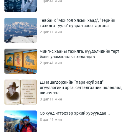
1 цаг 41 мин
Төвбанк “Монгол Улсын хаад”, “Төрийн
тахилгат уулс” цуврал зоос гаргана
2 цаг 11 мин
Чингис хааны тахилга, нүүдэлчдийн төрт
ёсны уламжлалыг хэлэлцэв
2 цаг 41 мин
Д.Нацагдоржийн “Харанхуй хад”
өгүүллэгийн арга, сэтгэлгээний нөлөөлөл,
шинэчлэл
3 цаг 11 мин
Эр хүнд итгэхээр эрхий хуруундаа...
3 цаг 41 мин