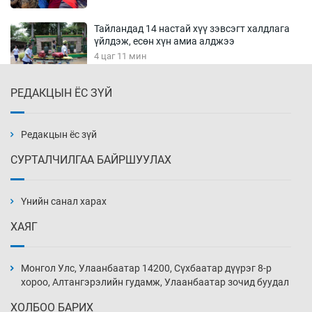
Тайландад 14 настай хүү зэвсэгт халдлага
үйлдэж, есөн хүн амиа алджээ
4 цаг 11 мин
РЕДАКЦЫН ЁС ЗҮЙ
Хүннү рок буюу монгол онгод
4 цаг 41 мин
Редакцын ёс зүй
СУРТАЛЧИЛГАА БАЙРШУУЛАХ
Сарьсан багваахайнууд голын эрэг дагуух
барилга, байгууламжийн дээвэрт үүрлэжээ
Үнийн санал харах
5 цаг 11 мин
ХАЯГ
Цагдаагийн алба хаагчийг мөргөж зугтсан
этгээдийг илрүүлэв
Монгол Улс, Улаанбаатар 14200, Сүхбаатар дүүрэг 8-р
5 цаг 41 мин
хороо, Алтангэрэлийн гудамж, Улаанбаатар зочид буудал
ХОЛБОО БАРИХ