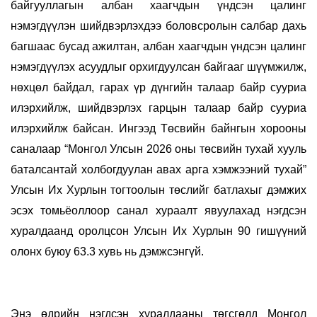
байгууллагын албан хаагчдын үндсэн цалинг
нэмэгдүүлэн шийдвэрлэхдээ боловсролын салбар дахь
багшаас бусад ажилтан, албан хаагчдын үндсэн цалинг
нэмэгдүүлэх асуудлыг орхигдуулсан байгааг шүүмжилж,
нөхцөл байдал, гарах үр дүнгийн талаар байр сууриа
илэрхийлж, шийдвэрлэх гарцын талаар байр сууриа
илэрхийлж байсан. Ингээд Төсвийн байнгын хорооны
саналаар “Монгол Улсын 2026 оны төсвийн тухай хууль
баталсантай холбогдуулан авах арга хэмжээний тухай”
Улсын Их Хурлын тогтоолын төслийг батлахыг дэмжих
эсэх томьёоллоор санал хураалт явуулахад нэгдсэн
хуралдаанд оролцсон Улсын Их Хурлын 90 гишүүний
олонх буюу 63.3 хувь нь дэмжсэнгүй.
Энэ өдрийн нэгдсэн хуралдааны төгсгөлд Монгол