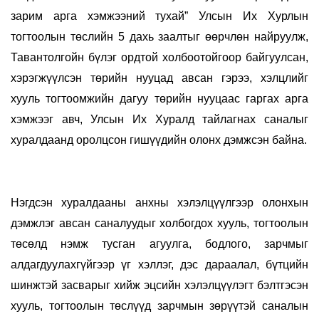
зарим арга хэмжээний тухай” Улсын Их Хурлын
тогтоолын төслийн 5 дахь заалтыг өөрчлөн найруулж,
Тавантолгойн бүлэг ордтой холбоотойгоор байгуулсан,
хэрэгжүүлсэн төрийн нууцад авсан гэрээ, хэлцлийг
хууль тогтоомжийн дагуу төрийн нууцаас гаргах арга
хэмжээг авч, Улсын Их Хуралд тайлагнах саналыг
хуралдаанд оролцсон гишүүдийн олонх дэмжсэн байна.
Нэгдсэн хуралдааны анхны хэлэлцүүлгээр олонхын
дэмжлэг авсан саналуудыг холбогдох хууль, тогтоолын
төсөлд нэмж тусган агуулга, бодлого, зарчмыг
алдагдуулахгүйгээр үг хэллэг, дэс дараалал, бүтцийн
шинжтэй засварыг хийж эцсийн хэлэлцүүлэгт бэлтгэсэн
хууль, тогтоолын төслүүд зарчмын зөрүүтэй саналын