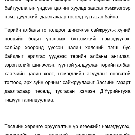
байгууллагын үндсэн цалинг хуульд заасан хэмжээгээр
нэмэгдүүлэхийг даалгахаар төсөлд тусгасан байна.
Төрийн албаны тогтолцоог шинэчлэн сайжруулж хүний
нөөцийн бодит үнэлэмж, бүтээмжийг нэмэгдүүлэх,
салбар хооронд үүссэн цалин хөлсний тэгш бус
байдлыг арилгах үүднээс төрийн албаны ангилал,
зэрэглэлийг шинэчлэн, түүнтэй уялдуулан төрийн албан
хаагчийн цалин хөлс, нэмэгдлийн асуудлыг оновчтой
тогтоох, эрх зүйн орчныг сайжруулахыг Засгийн газарт
даалгахаар төсөлд тусгасан хэмээн Д.Үүрийнтуяа
гишүүн танилцууллаа.
Төсвийн хөрөнгө оруулалтын үр өгөөжийг нэмэгдүүлэх,