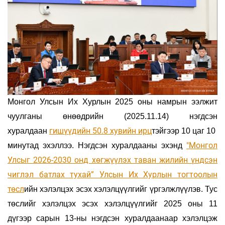
Монгол Улсын Их Хурлын 2025 оны намрын ээлжит
чуулганы өнөөдрийн (2025.11
.
14) нэгдсэн
гишүүдийн 50.8 хувийн ирц
хуралдаан
тэйгээр 10 цаг 10
"Монгол
минутад эхэллээ. Нэгдсэн хуралдааны эхэнд
Улсыг 2026-2030 онд хөгжүүлэх таван жилийн үндсэн
чиглэл батлах тухай” Улсын Их Хурлын тогтоолын
төсл
ийн хэлэлцэх эсэх хэлэлцүүлгийг үргэлжлүүлэв. Тус
төслийг хэлэлцэх эсэх хэлэлцүүлгийг 2025 оны 11
дүгээр сарын 13-ны нэгдсэн хуралдаанаар хэлэлцэж