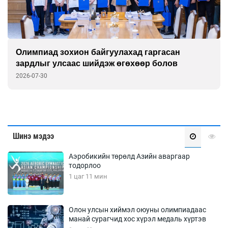
Засгийн газар Хэнтийн “Их хуралдай”-д
хуралдана
2026-07-30
Шинэ мэдээ
Аэробикийн төрөлд Азийн аваргаар
тодорлоо
1 цаг 11 мин
Олон улсын хиймэл оюуны олимпиадаас
манай сурагчид хос хүрэл медаль хүртэв