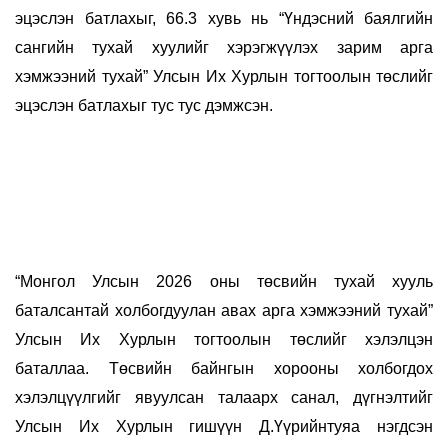
эцэслэн батлахыг, 66.3 хувь нь “Үндэсний баялгийн
сангийн тухай хуулийг хэрэгжүүлэх зарим аргa
хэмжээний тухай” Улсын Их Хурлын тогтоолын төслийг
эцэслэн батлахыг тус тус дэмжсэн.
“Монгол Улсын 2026 оны төсвийн тухай хууль
баталсантай холбогдуулан авах арга хэмжээний тухай”
Улсын Их Хурлын тогтоолын төслийг хэлэлцэн
баталлаа. Төсвийн байнгын хорооны холбогдох
хэлэлцүүлгийг явуулсан талаарх санал, дүгнэлтийг
Улсын Их Хурлын гишүүн Д.Үүрийнтуяа нэгдсэн