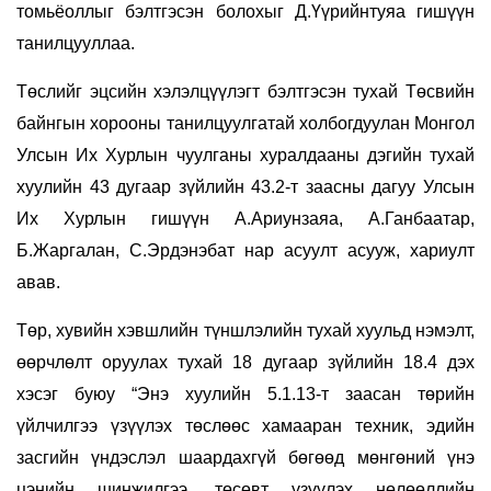
томьёоллыг бэлтгэсэн болохыг Д.Үүрийнтуяа гишүүн
танилцууллаа.
Төслийг эцсийн хэлэлцүүлэгт бэлтгэсэн тухай Төсвийн
байнгын хорооны танилцуулгатай холбогдуулан Монгол
Улсын Их Хурлын чуулганы хуралдааны дэгийн тухай
хуулийн 43 дугаар зүйлийн 43.2-т заасны дагуу Улсын
Их Хурлын гишүүн А.Ариунзаяа, А.Ганбаатар,
Б.Жаргалан, С.Эрдэнэбат нар асуулт асууж, хариулт
авав.
Төр, хувийн хэвшлийн түншлэлийн тухай хуульд нэмэлт,
өөрчлөлт оруулах тухай 18 дугаар зүйлийн 18.4 дэх
хэсэг буюу “Энэ хуулийн 5.1.13-т заасан төрийн
үйлчилгээ үзүүлэх төслөөс хамааран техник, эдийн
засгийн үндэслэл шаардахгүй бөгөөд мөнгөний үнэ
цэнийн шинжилгээ, төсөвт үзүүлэх нөлөөллийн