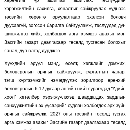
хөрөнгийг үр ашигтай ашиглах, төслүүдийн
хэрэгжилтийн сахилга, хяналтыг сайжруулах үүднээс
төсвийн хөрөнгө оруулалтаар эхэлсэн боловч
дуусаагүй, зогссон барилга байгууламж, төслүүдэд дүн
шинжилгээ хийх, холбогдох арга хэмжээ авахыг мөн
Засгийн газарт даалгахаар төсөлд тусгасан болохыг
санал, дүгнэлтэд дурджээ.
Хүүхдийн эрүүл мэнд, өсөлт, хөгжлийг дэмжих,
боловсролын орчныг сайжруулж, сургалтын чанар,
тэгш хүртээмжийг нэмэгдүүлэх зорилгоор ерөнхий
боловсролын 6-12 дугаар ангийн нийт сурагчдад “Үдийн
хоол” хөтөлбөр хэрэгжүүлэхэд шаардагдах зардлын
санхүүжилтийн эх үүсвэрийг судлан холбогдох эрх зүйн
орчныг сайжруулж, 2027 оны төсвийн төсөлд тусгах
арга хэмжээ авахыг Засгийн газарт даалгахаар төсөлд