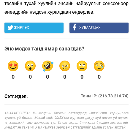
төсвийн тухай хуулийн эцсийн найруулгыг сонссоноор
өнөөдрийн нэгдсэн хуралдаан өндөрлөв.
ЖИРГЭХ
ХУВААЛЦАХ
Энэ мэдээ танд ямар санагдав?
0
0
0
0
0
0
Сэтгэгдэл:
Таны IP: (216.73.216.74)
АНХААРУУЛГА: Уншигчдын бичсэн сэтгэгдэлд unuudur.mn хариуцлага
хүлээхгүй болно. Манай сайт ХХЗХ-ны журмын дагуу зүй зохисгүй зарим
үг, хэллэгийг хязгаарласан тул Та сэтгэгдэл бичихдээ бусдын эрх ашгийг
хүндэтгэн үзнэ үү. Хэм хэмжээ зөрчсөн сэтгэгдлийг админ устгах эрхтэй.