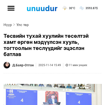
30°C
3593.87
$
Нүүр
Улс төр
Төсвийн тухай хуулийн төсөлтэй
хамт өргөн мэдүүлсэн хууль,
тогтоолын төслүүдийг эцэслэн
батлав
Д.Баяр-Отгон
2025-11-14 15:49
11 мин унших