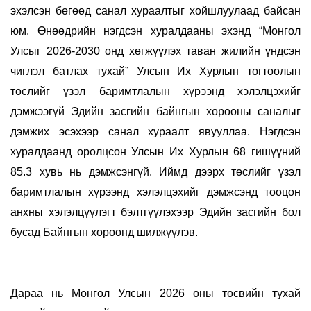
эхэлсэн бөгөөд санал хураалтыг хойшлуулаад байсан
юм. Өнөөдрийн нэгдсэн хуралдааны эхэнд “Монгол
Улсыг 2026-2030 онд хөгжүүлэх таван жилийн үндсэн
чиглэл батлах тухай” Улсын Их Хурлын тогтоолын
төслий
г үзэл баримтлалын хүрээнд хэлэлцэхийг
дэмжээгүй Эдийн засгийн байнгын хорооны саналыг
дэмжих эсэхээр санал хураалт явууллаа. Нэгдсэн
хуралдаанд оролцсон Улсын Их Хурлын 68 гишүүний
85.3 хувь нь дэмжсэнгүй. Иймд дээрх төслийг үзэл
баримтлалын хүрээнд хэлэлцэхийг дэмжсэнд тооцон
анхны хэлэлцүүлэгт бэлтгүүлэхээр Эдийн засгийн бол
бусад Байнгын хороонд шилжүүлэв.
Дараа нь
Монгол Улсын 2026 оны төсвийн тухай