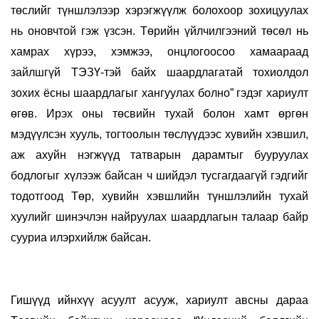
төслийг түншлэлээр хэрэгжүүлж болохоор зохицуулах
нь оновчтой гэж үзсэн. Төрийн үйлчилгээний төсөл нь
хамрах хүрээ, хэмжээ, онцлогоосоо хамаараад
зайлшгүй ТЭЗҮ-тэй байх шаардлагатай тохиолдол
зохих ёсны шаардлагыг хангуулах болно” гэдэг хариулт
өгөв. Ирэх оны төсвийн тухай болон хамт өргөн
мэдүүлсэн хууль, тогтоолын төслүүдээс хувийн хэвшил,
аж ахуйн нэгжүүд татварын дарамтыг бууруулах
бодлогыг хүлээж байсан ч шийдэл тусгагдаагүй гэдгийг
тодотгоод Төр, хувийн хэвшлийн түншлэлийн тухай
хуулийг шинэчлэн найруулах шаардлагын талаар байр
сууриа илэрхийлж байсан.
Гишүүд ийнхүү асуулт асууж, хариулт авсны дараа