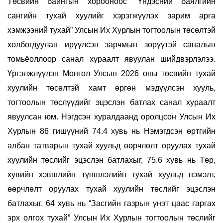
Төсвийн байнгын хорооноос
“Үндэсний баялгийн
сангийн тухай хуулийг хэрэгжүүлэх зарим арга
хэмжээний тухай” Улсын Их Хурлын тогтоолын төсөлтэй
холбогдуулан
ирүүлсэн
зарчмын зөрүүтэй саналын
томьёоллоор санал хураалт явуулан шийдвэрлэлээ.
Үргэлжлүүлэн Монгол Улсын 2026 оны төсвийн тухай
хуулийн төсөлтэй хамт өргөн мэдүүлсэн хууль,
тогтоолын төслүүдийг эцэслэн батлах санал хураалт
явуулсан юм. Нэгдсэн хуралдаанд оролцсон Улсын Их
Хурлын 86 гишүүний 74.4 хувь нь Нэмэгдсэн өртгийн
албан татварын тухай хуульд өөрчлөлт оруулах тухай
хуулийн төслийг эцэслэн батлахыг, 75.6 хувь нь Төр,
хувийн хэвшлийн түншлэлийн тухай хуульд нэмэлт,
өөрчлөлт оруулах тухай хуулийн төслийг эцэслэн
батлахыг, 64 хувь нь “Засгийн газрын үнэт цаас гаргах
эрх олгох тухай” Улсын Их Хурлын тогтоолын төслийг