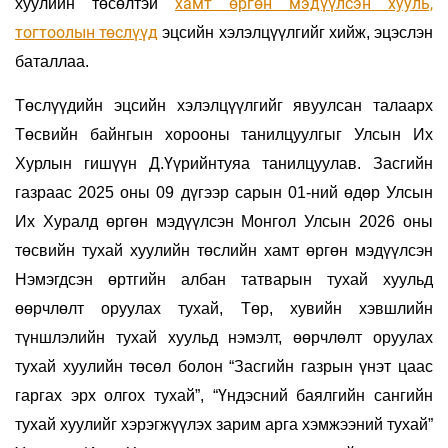
хамт өргөн мэдүүлсэн хууль,
хуулийн төсөлтэй
тогтоолын төслүүд
эцсийн хэлэлцүүлгийг хийж, эцэслэн
баталлаа.
Төслүүдийн эцсийн хэлэлцүүлгийг явуулсан талаарх
Төсвийн байнгын хорооны танилцуулгыг Улсын Их
Хурлын гишүүн Д.Үүрийнтуяа танилцуулав. Засгийн
газраас 2025 оны 09 дүгээр сарын 01-ний өдөр Улсын
Их Хуралд өргөн мэдүүлсэн Монгол Улсын 2026 оны
төсвийн тухай хуулийн төслийн хамт өргөн мэдүүлсэн
Нэмэгдсэн өртгийн албан татварын тухай хуульд
өөрчлөлт оруулах тухай, Төр, хувийн хэвшлийн
түншлэлийн тухай хуульд нэмэлт, өөрчлөлт оруулах
тухай хуулийн төсөл болон “Засгийн газрын үнэт цаас
гаргах эрх олгох тухай”, “Үндэсний баялгийн сангийн
тухай хуулийг хэрэгжүүлэх зарим арга хэмжээний тухай”