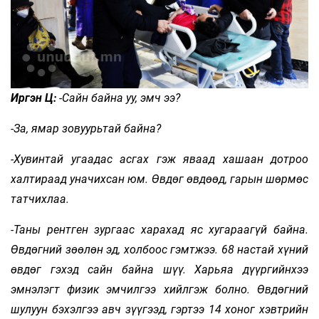
Иргэн Ц:
-Сайн байна уу, эмч ээ?
-За, ямар зовуурьтай байна?
-Хувинтай угаадас асгах гэж яваад хашаан дотроо
халтираад уначихсан юм. Өвдөг өвдөөд, гарын шөрмөс
татчихлаа.
-Таны рентген зургаас харахад яс хугараагүй байна.
Өвдөгний зөөлөн эд, холбоос гэмтжээ. 68 настай хүний
өвдөг гэхэд сайн байна шүү. Харьяа дүүргийнхээ
эмнэлэгт физик эмчилгээ хийлгэж болно. Өвдөгний
шулуун бэхэлгээ авч зүүгээд, гэртээ 14 хоног хэвтрийн