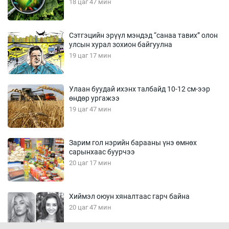
18 цаг 47 мин
Сэтгэцийн эрүүл мэндэд “санаа тавих” олон
улсын хурал зохион байгуулна
19 цаг 17 мин
Улаан буудай ихэнх талбайд 10-12 см-ээр
өндөр ургажээ
19 цаг 47 мин
Зарим гол нэрийн барааны үнэ өмнөх
сарынхаас буурчээ
20 цаг 17 мин
Хиймэл оюун хяналтаас гарч байна
20 цаг 47 мин