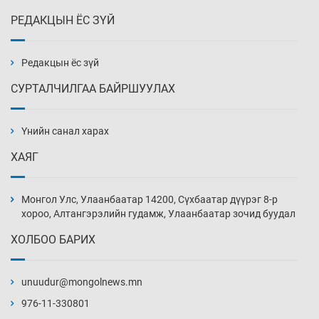
РЕДАКЦЫН ЁС ЗҮЙ
Эмэгтэйчүүд Бээжин, эрэгтэйчүүд Японд
бэлтгэл базаахаар хилийн дээс алхлаа
21 цаг 17 мин
Редакцын ёс зүй
СУРТАЛЧИЛГАА БАЙРШУУЛАХ
АНУ-ын Цэргийн кибер командлалаын
ажилтнууд амиа хорлох явдал эрс
нэмэгджээ
Үнийн санал харах
21 цаг 25 мин
ХАЯГ
Монголын шигшээ Хонконгийн багийг ялж,
эхний хожлоо авлаа
Монгол Улс, Улаанбаатар 14200, Сүхбаатар дүүрэг 8-р
21 цаг 47 мин
хороо, Алтангэрэлийн гудамж, Улаанбаатар зочид буудал
ХОЛБОО БАРИХ
Техникийн өндөр үзүүлэлттэй агаарын хөлөг
худалдан авах хүсэлтээ уламжлав
unuudur@mongolnews.mn
22 цаг 17 мин
976-11-330801