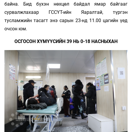
байна. Бид бүхэн нөхцөл байдал ямар байгааг
сурвалжлахаар ГССҮТ-ийн Яаралтай, түргэн
тусламжийн тасагт энэ сарын 23-нд 11.00 цагийн үед
очсон юм.
ОСГОСОН ХҮМҮҮСИЙН 39 НЬ 0-18 НАСНЫХАН