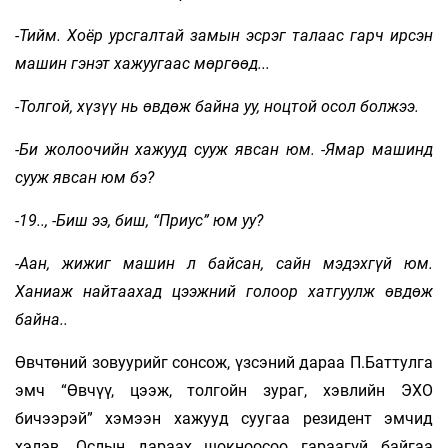
-Тийм. Хоёр урсгалтай замын эсрэг талаас гарч ирсэн
машин гэнэт хажуугаас мөргөөд...
-Толгой, хүзүү нь өвдөж байна уу, ноцтой осол болжээ.
-Би жолоочийн хажууд сууж явсан юм. -Ямар машинд
сууж явсан юм бэ?
-19.., -Биш ээ, биш, “Приус” юм уу?
-Аан, жижиг машин л байсан, сайн мэдэхгүй юм.
Ханиаж найтаахад цээжний голоор хатгуулж өвдөж
байна..
Өвчтөний зовуурийг сонсож, үзсэний дараа П.Баттулга
эмч “Өвчүү, цээж, толгойн зураг, хэвлийн ЭХО
бичээрэй” хэмээн хажууд суугаа резидент эмчид
хэлэв. Ослын дараах шокноосоо гараагүй байгаа