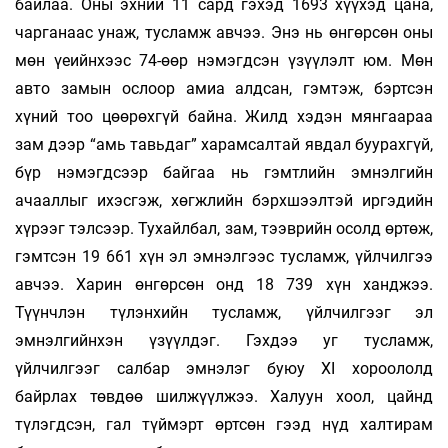
байлаа. Оны эхний 11 сард гэхэд 1693 хүүхэд цана,
чарганаас унаж, тусламж авчээ. Энэ нь өнгөрсөн оны
мөн үеийнхээс 74-өөр нэмэгдсэн үзүүлэлт юм. Мөн
авто замын ослоор амиа алдсан, гэмтэж, бэртсэн
хүний тоо цөөрөхгүй байна. Жилд хэдэн мянгаараа
зам дээр “амь тавьдаг” харамсалтай явдал буурахгүй,
бүр нэмэгдсээр байгаа нь гэмтлийн эмнэлгийн
ачааллыг ихэсгэж, хөгжлийн бэрхшээлтэй иргэдийн
хүрээг тэлсээр. Тухайлбал, зам, тээврийн осолд өртөж,
гэмтсэн 19 661 хүн эл эмнэлгээс тусламж, үйлчилгээ
авчээ. Харин өнгөрсөн онд 18 739 хүн ханджээ.
Түүнчлэн түлэнхийн тусламж, үйлчилгээг эл
эмнэлгийнхэн үзүүлдэг. Гэхдээ уг тусламж,
үйлчилгээг салбар эмнэлэг буюу XI хороололд
байрлах төвдөө шилжүүлжээ. Халуун хоол, цайнд
түлэгдсэн, гал түймэрт өртсөн гээд нүд халтирам