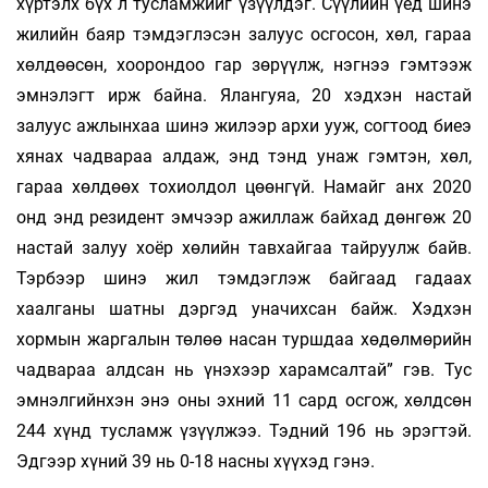
хүртэлх бүх л тусламжийг үзүүлдэг. Сүүлийн үед шинэ
жилийн баяр тэмдэглэсэн залуус осгосон, хөл, гараа
хөлдөөсөн, хоорондоо гар зөрүүлж, нэгнээ гэмтээж
эмнэлэгт ирж байна. Ялангуяа, 20 хэдхэн настай
залуус ажлынхаа шинэ жилээр архи ууж, согтоод биеэ
хянах чадвараа алдаж, энд тэнд унаж гэмтэн, хөл,
гараа хөлдөөх тохиолдол цөөнгүй. Намайг анх 2020
онд энд резидент эмчээр ажиллаж байхад дөнгөж 20
настай залуу хоёр хөлийн тавхайгаа тайруулж байв.
Тэрбээр шинэ жил тэмдэглэж байгаад гадаах
хаалганы шатны дэргэд уначихсан байж. Хэдхэн
хормын жаргалын төлөө насан туршдаа хөдөлмөрийн
чадвараа алдсан нь үнэхээр харамсалтай” гэв. Тус
эмнэлгийнхэн энэ оны эхний 11 сард осгож, хөлдсөн
244 хүнд тусламж үзүүлжээ. Тэдний 196 нь эрэгтэй.
Эдгээр хүний 39 нь 0-18 насны хүүхэд гэнэ.