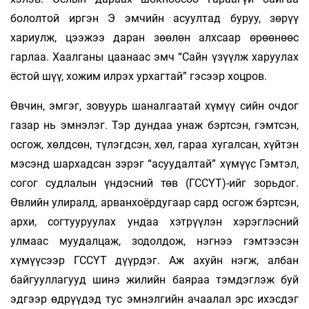
бололтой иргэн Э эмчийн асуултад буруу, зөрүү
хариулж, цээжээ даран зөөлөн алхсаар өрөөнөөс
гарлаа. Хаалганы цаанаас эмч “Сайн үзүүлж харуулах
ёстой шүү, хожим илрэх урхагтай” гэсээр хоцров.
Өвчин, эмгэг, зовуурь шаналгаатай хүмүү­ сийн очдог
газар нь эмнэлэг. Тэр дундаа унаж бэртсэн, гэмтсэн,
осгож, хөлдсөн, түлэгдсэн, хөл, гараа хугалсан, хүйтэн
мэсэнд шархадсан зэрэг “асуудалтай” хүмүүс Гэмтэл,
согог судлалын үндэсний төв (ГССҮТ)-ийг зорьдог.
Өвлийн улиралд, арванхоёрдугаар сард осгож бэртсэн,
архи, согтууруулах ундаа хэтрүүлэн хэрэглэсний
улмаас муудалцаж, зодолдож, нэгнээ гэмтээсэн
хүмүүсээр ГССҮТ дүүрдэг. Аж ахуйн нэгж, албан
байгууллагууд шинэ жилийн баяраа тэмдэглэж буй
эдгээр өдрүүдэд тус эмнэлгийн ачаалал эрс ихэсдэг