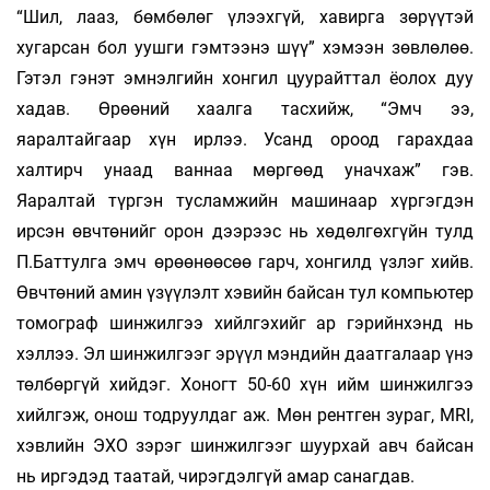
“Шил, лааз, бөмбөлөг үлээхгүй, хавирга зөрүүтэй
хугарсан бол уушги гэмтээнэ шүү” хэмээн зөвлөлөө.
Гэтэл гэнэт эмнэлгийн хонгил цуурайттал ёолох дуу
хадав. Өрөөний хаалга тасхийж, “Эмч ээ,
яаралтайгаар хүн ирлээ. Усанд ороод гарахдаа
халтирч унаад ваннаа мөргөөд уначхаж” гэв.
Яаралтай түргэн тусламжийн машинаар хүргэгдэн
ирсэн өвчтөнийг орон дээрээс нь хөдөлгөхгүйн тулд
П.Баттулга эмч өрөөнөөсөө гарч, хонгилд үзлэг хийв.
Өвчтөний амин үзүүлэлт хэвийн байсан тул компьютер
томограф шинжилгээ хийлгэхийг ар гэрийнхэнд нь
хэллээ. Эл шинжилгээг эрүүл мэндийн даатгалаар үнэ
төлбөргүй хийдэг. Хоногт 50-60 хүн ийм шинжилгээ
хийлгэж, онош тодруулдаг аж. Мөн рентген зураг, MRI,
хэвлийн ЭХО зэрэг шинжилгээг шуурхай авч байсан
нь иргэдэд таатай, чирэгдэлгүй амар санагдав.