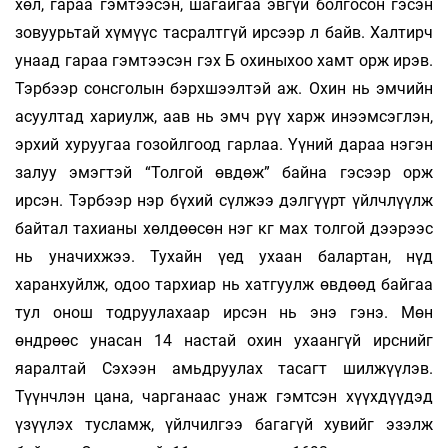
хөл, гараа гэмтээсэн, шагайгаа эвгүй болгосон гэсэн
зовуурьтай хүмүүс тасралтгүй ирсээр л байв. Халтирч
унаад гараа гэмтээсэн гэх Б охиныхоо хамт орж ирэв.
Тэрбээр сонсголын бэрхшээлтэй аж. Охин нь эмчийн
асуултад хариулж, аав нь эмч рүү харж инээмсэглэн,
эрхий хуруугаа гозойлгоод гарлаа. Үүний дараа нэгэн
залуу эмэгтэй “Толгой өвдөж” байна гэсээр орж
ирсэн. Тэрбээр нэр бүхий сүлжээ дэлгүүрт үйлчлүүлж
байтал тахианы хөлдөөсөн нэг кг мах толгой дээрээс
нь уначихжээ. Тухайн үед ухаан балартан, нүд
харанхуйлж, одоо тархиар нь хатгуулж өвдөөд байгаа
тул онош тодруулахаар ирсэн нь энэ гэнэ. Мөн
өндрөөс унасан 14 настай охин ухаангүй ирснийг
яаралтай Сэхээн амьдруулах тасагт шилжүүлэв.
Түүнчлэн цана, чарганаас унаж гэмтсэн хүүхдүүдэд
үзүүлэх тусламж, үйлчилгээ багагүй хувийг эзэлж