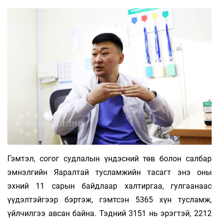
Гэмтэл, согог судлалын үндэсний төв болон салбар
эмнэлгийн Яаралтай тусламжийн тасагт энэ оны
эхний 11 сарын байдлаар халтиргаа, гулгаанаас
үүдэлтэйгээр бэртэж, гэмтсэн 5365 хүн тусламж,
үйлчилгээ авсан байна. Тэдний 3151 нь эрэгтэй, 2212