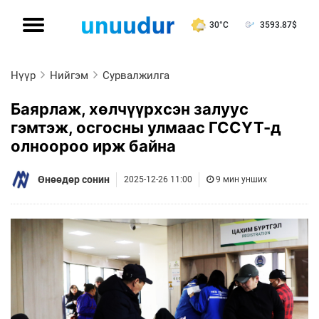
30°C
3593.87
$
Нүүр
Нийгэм
Сурвалжилга
Баярлаж, хөлчүүрхсэн залуус
гэмтэж, осгосны улмаас ГССҮТ-д
олноороо ирж байна
Өнөөдөр сонин
2025-12-26 11:00
9 мин унших