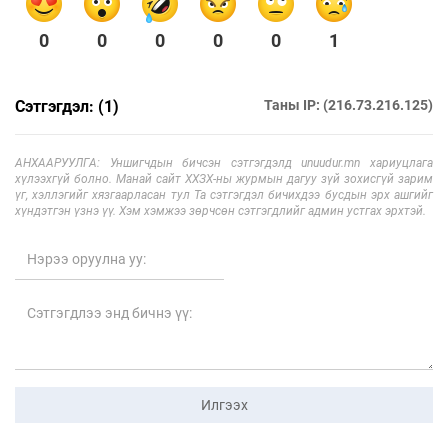
0
0
0
0
0
1
Сэтгэгдэл: (1)
Таны IP: (216.73.216.125)
АНХААРУУЛГА: Уншигчдын бичсэн сэтгэгдэлд unuudur.mn хариуцлага
хүлээхгүй болно. Манай сайт ХХЗХ-ны журмын дагуу зүй зохисгүй зарим
үг, хэллэгийг хязгаарласан тул Та сэтгэгдэл бичихдээ бусдын эрх ашгийг
хүндэтгэн үзнэ үү. Хэм хэмжээ зөрчсөн сэтгэгдлийг админ устгах эрхтэй.
Илгээх