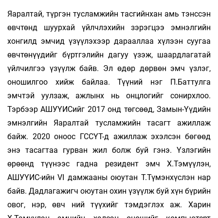
Яаралтай, түргэн тусламжийн тасгийнхан амь тэнссэн
өвчтөнд шуурхай үйлчлэхийн зэрэгцээ эмнэлгийн
хонгилд эмчид үзүүлэхээр дарааллаа хүлээн суугаа
өвчтөнүүдийг бүртгэлийн дагуу үзэж, шаардлагатай
үйлчилгээ үзүүлж байв. Эл өдөр дөрвөн эмч үзлэг,
оношилгоо хийж байлаа. Түүний нэг П.Баттулга
эмчтэй уулзаж, ажлынх нь онцлогийг сонирхлоо.
Тэрбээр АШУҮИСийг 2017 онд төгсөөд, Замын-Үүдийн
эмнэлгийн Яаралтай тусламжийн тасагт ажиллаж
байж. 2020 оноос ГССҮТ-д ажиллаж эхэлсэн бөгөөд
энэ тасагтаа гурван жил болж буй гэнэ. Үзлэгийн
өрөөнд түүнээс гадна резидент эмч Х.Тэмүүлэн,
АШУҮИС-ийн VI дамжааны оюутан Т.Түмэнхүслэн нар
байв. Дадлагажигч оюутан охин үзүүлж буй хүн бүрийн
овог, нэр, өвч­ ний түүхийг тэмдэглэх аж. Харин