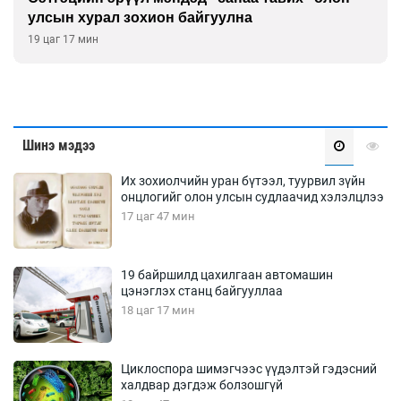
улсын хурал зохион байгуулна
19 цаг 17 мин
Шинэ мэдээ
Их зохиолчийн уран бүтээл, туурвил зүйн
онцлогийг олон улсын судлаачид хэлэлцлээ
17 цаг 47 мин
19 байршилд цахилгаан автомашин
цэнэглэх станц байгууллаа
18 цаг 17 мин
Циклоспора шимэгчээс үүдэлтэй гэдэсний
халдвар дэгдэж болзошгүй