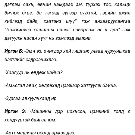
дэглэм сахь, өвчин намдаах эм, түрхэх тос, кальци
бичиж өгье. За тэгээд зүгээр суухгүй, гэрийн ажил
хийгээд байв, хэвтэнэ шүү” гэж анхааруулангаа
“Ээжийнхээ хашааны цасыг цэвэрлэж өг л дөө” гэж
дагуулж явсан хүүг нь зэмлээд амжив.
Иргэн Б:
-Эмч ээ, өчигдөр хий гишгэж унаад нурууныхаа
бэртлийг сэдрээчихлээ.
-Хаагуур нь өвдөж байна?
-Амьсгал авах, хөдлөхөд цээжээр хатгуулж байна.
-Зургаа авхуулчхаад ир.
Иргэн Э:
-Машины дэр цохьсон, цээжний голд л
хөндүүртэй байгаа юм.
-Автомашины осолд оржээ дээ.