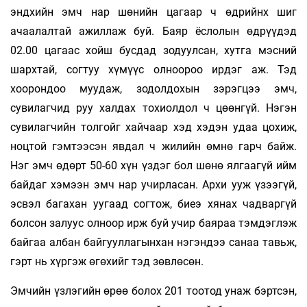
эндхийн эмч нар шөнийн цагаар ч өдрийнх шиг
ачаалалтай ажиллаж буй. Баяр ёслолын өдрүүдэд
02.00 цагаас хойш бусдад зодуулсан, хутга мэсний
шархтай, согтуу хүмүүс олноороо ирдэг аж. Тэд
хоорондоо муудаж, зодолдохын зэрэгцээ эмч,
сувилагчид руу халдах тохиолдол ч цөөнгүй. Нэгэн
сувилагчийн толгойг хайчаар хэд хэдэн удаа цохиж,
ноцтой гэмтээсэн явдал ч жилийн өмнө гарч байж.
Нэг эмч өдөрт 50-60 хүн үздэг бол шөнө ялгаагүй ийм
байдаг хэмээн эмч нар учирласан. Архи ууж үзээгүй,
эсвэл багахан уугаад согтож, биеэ хянах чадваргүй
болсон залуус олноор ирж буй учир баяраа тэмдэглэж
байгаа албан байгууллагынхан нэгэндээ санаа тавьж,
гэрт нь хүргэж өгөхийг тэд зөвлөсөн.
Эмчийн үзлэгийн өрөө болох 201 тоотод унаж бэртсэн,