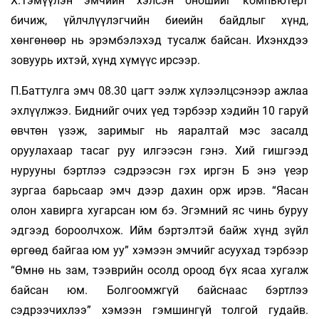
Х.Тэмүүлэн эмчийн хэлсэн оношийг компьютерт
бичиж, үйлчлүүлэгчийн биеийн байдлыг хүнд,
хөнгөнөөр нь эрэмбэлэхэд тусалж байсан. Ихэнхдээ
зовуурь ихтэй, хүнд хүмүүс ирсээр.
П.Баттулга эмч 08.30 цагт ээлж хүлээлцсэнээр ажлаа
эхлүүлжээ. Биднийг очих үед тэрбээр хэдийн 10 гаруй
өвчтөн үзэж, заримыг нь яаралтай мэс засалд
оруулахаар тасаг руу илгээсэн гэнэ. Хий гишгээд
нурууны бэртлээ сэдрээсэн гэх иргэн Б энэ үеэр
зургаа барьсаар эмч дээр дахин орж ирэв. “Яасан
олон хавирга хугарсан юм бэ. Эгэмний яс чинь буруу
эдгээд бороолчхож. Ийм бэртэлтэй байж хүнд зүйл
өргөөд байгаа юм уу” хэмээн эмчийг асуухад тэрбээр
“Өмнө нь зам, тээврийн осолд ороод бүх ясаа хугалж
байсан юм. Болгоомжгүй байснаас бэртлээ
сэдрээчихлээ” хэмээн гэмшингүй толгой гудайв.