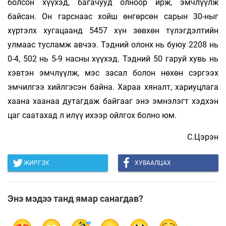
болсон хүүхэд, багачууд олноор ирж, эмчлүүлж
байсан. Он гарснаас хойш өнгөрсөн сарын 30-ныг
хүртэлх хугацаанд 5457 хүн зөвхөн түлэгдэлтийн
улмаас тусламж авчээ. Тэдний олонх нь буюу 2208 нь
0-4, 502 нь 5-9 насны хүүхэд. Тэдний 50 гаруй хувь нь
хэвтэн эмчлүүлж, мэс засал болон нөхөн сэргээх
эмчилгээ хийлгэсэн байна. Хараа хяналт, хариуцлага
хаана хаанаа дутагдаж байгааг энэ эмнэлэгт хэдхэн
цаг саатахад л илүү ихээр ойлгох болно юм.
С.Цэрэн
ЖИРГЭХ
ХУВААЛЦАХ
Энэ мэдээ танд ямар санагдав?