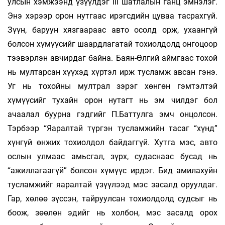
улсын хэмжээнд үзүүлдэг III шатлалын ганц эмнэлэг.
Энэ хэрээр орон нутгаас ирэгсдийн цуваа тасрахгүй.
Зүүн, баруун хязгаараас авто осолд орж, ухаангүй
болсон хүмүүсийг шаардлагатай тохиолдолд онгоцоор
тээвэрлэн авчирдаг байна. Баян-Өлгий аймгаас тохой
нь мултарсан хүүхэд хүртэл ирж тусламж авсан гэнэ.
Уг нь тохойны мултрал зэрэг хөнгөн гэмтэлтэй
хүмүүсийг тухайн орон нутагт нь эм­ чилдэг бол
ачаалал буурна гэдгийг П.Баттулга эмч онцолсон.
Тэрбээр “Яаралтай түргэн тусламжийн тасаг “хүнд”
хүнгүй өнжих тохиолдол байдаггүй. Хутга мэс, авто
ослын улмаас амьсгал, зүрх, судаснаас бусад нь
“ажиллагаагүй” болсон хүмүүс ирдэг. Бид амилахуйн
тусламжийг яаралтай үзүүлээд мэс засалд оруулдаг.
Гар, хөлөө зүссэн, тайруулсан тохиолдолд судсыг нь
боож, зөөлөн эдийг нь холбон, мэс засалд орох