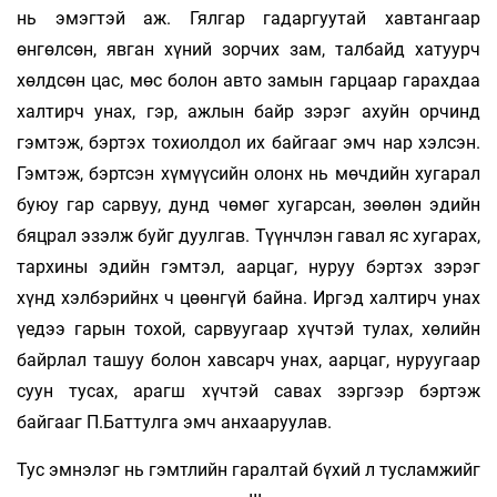
нь эмэгтэй аж. Гялгар гадаргуутай хавтангаар
өнгөлсөн, явган хүний зорчих зам, талбайд хатуурч
хөлдсөн цас, мөс болон авто замын гарцаар гарахдаа
халтирч унах, гэр, ажлын байр зэрэг ахуйн орчинд
гэмтэж, бэртэх тохиолдол их байгааг эмч нар хэлсэн.
Гэмтэж, бэртсэн хүмүүсийн олонх нь мөчдийн хугарал
буюу гар сарвуу, дунд чөмөг хугарсан, зөөлөн эдийн
бяцрал эзэлж буйг дуулгав. Түүнчлэн гавал яс хугарах,
тархины эдийн гэмтэл, аарцаг, нуруу бэртэх зэрэг
хүнд хэлбэрийнх ч цөөнгүй байна. Иргэд халтирч унах
үедээ гарын тохой, сарвуугаар хүчтэй тулах, хөлийн
байрлал ташуу болон хавсарч унах, аарцаг, нуруугаар
суун тусах, арагш хүчтэй савах зэргээр бэртэж
байгааг П.Баттулга эмч анхааруулав.
Тус эмнэлэг нь гэмтлийн гаралтай бүхий л тусламжийг