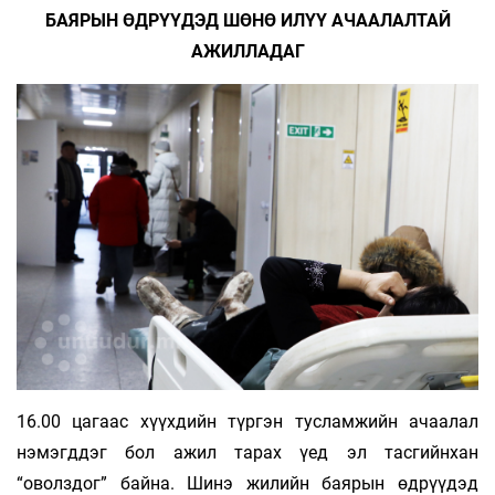
БАЯРЫН ӨДРҮҮДЭД ШӨНӨ ИЛҮҮ АЧААЛАЛТАЙ
АЖИЛЛАДАГ
16.00 цагаас хүүхдийн түргэн тусламжийн ачаалал
нэмэгддэг бол ажил тарах үед эл тасгийнхан
“оволздог” байна. Шинэ жилийн баярын өдрүүдэд