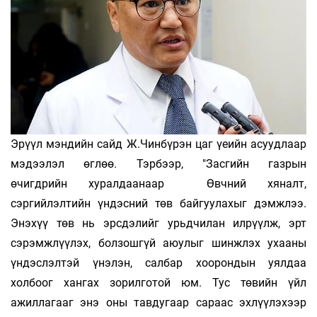
Эрүүл мэндийн сайд Ж.Чинбүрэн цаг үеийн асуудлаар
мэдээлэл өглөө. Тэрбээр, "Засгийн газрын
өчигдрийн хуралдаанаар Өвчний хяналт,
сэргийлэлтийн үндэсний төв байгуулахыг дэмжлээ.
Энэхүү төв нь эрсдэлийг урьдчилан илрүүлж, эрт
сэрэмжлүүлэх, болзошгүй аюулыг шинжлэх ухааны
үндэслэлтэй үнэлэн, салбар хоорондын уялдаа
холбоог хангах зорилготой юм. Тус төвийн үйл
ажиллагааг энэ оны тавдугаар сараас эхлүүлэхээр