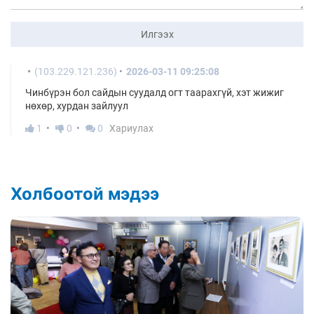
Илгээх
(103.229.121.236)
2026-03-11 09:25:08
Чинбүрэн бол сайдын суудалд огт таарахгүй, хэт жижиг
нөхөр, хурдан зайлуул
1
0
0
Хариулах
Холбоотой мэдээ