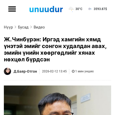
30°C
3593.87
$
Нүүр
Бусад
Видео
Ж.Чинбүрэн: Иргэд хамгийн хямд
үнэтэй эмийг сонгон худалдан авах,
эмийн үнийн хөөргөдлийг хянах
нөхцөл бүрдсэн
Д.Баяр-Отгон
2026-02-12 13:45
1 мин унших