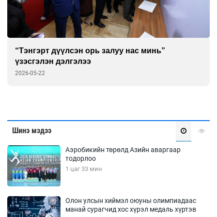
“Тэнгэрт дүүлсэн орь залуу нас минь”
үзэсгэлэн дэлгэлээ
2026-05-22
Шинэ мэдээ
Аэробикийн төрөлд Азийн аваргаар
тодорлоо
1 цаг 33 мин
Олон улсын хиймэл оюуны олимпиадаас
манай сурагчид хос хүрэл медаль хүртэв