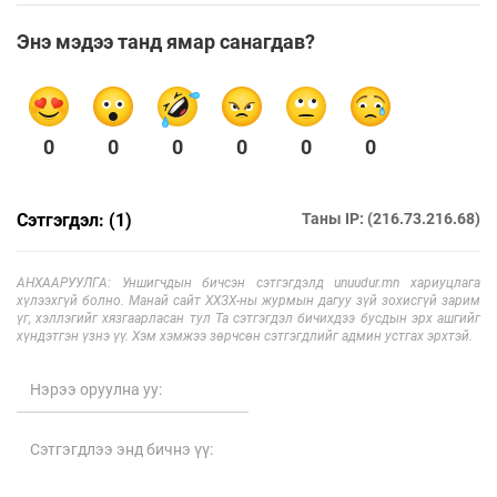
Энэ мэдээ танд ямар санагдав?
0
0
0
0
0
0
Сэтгэгдэл: (1)
Таны IP: (216.73.216.68)
АНХААРУУЛГА: Уншигчдын бичсэн сэтгэгдэлд unuudur.mn хариуцлага
хүлээхгүй болно. Манай сайт ХХЗХ-ны журмын дагуу зүй зохисгүй зарим
үг, хэллэгийг хязгаарласан тул Та сэтгэгдэл бичихдээ бусдын эрх ашгийг
хүндэтгэн үзнэ үү. Хэм хэмжээ зөрчсөн сэтгэгдлийг админ устгах эрхтэй.