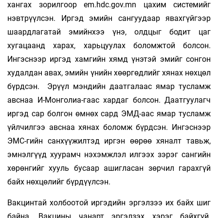
хангах зорилгоор em.hdc.gov.mn цахим системийг
нэвтрүүлсэн. Иргэд эмийн сангуудаар явахгүйгээр
шаардлагатай эмийнхээ үнэ, олдцыг бодит цаг
хугацаанд харах, харьцуулах боломжтой болсон.
Ингэснээр иргэд хамгийн хямд үнэтэй эмийг сонгон
худалдан авах, эмийн үнийн хөөргөдлийг хянах нөхцөл
бүрдсэн. Эрүүл мэндийн даатгалаас ямар тусламж
авснаа И-Монголиа-гаас хардаг болсон. Даатгуулагч
иргэд сар болгон өмнөх сард ЭМД-аас ямар тусламж
үйлчилгээ авснаа хянах боломж бүрдсэн. Ингэснээр
ЭМС-гийн санхүүжилтэд иргэн өөрөө хяналт тавьж,
эмнэлгүүд хуурамч нэхэмжлэл илгээх зэрэг сангийн
хөрөнгийг хууль бусаар ашигласан зөрчил гарахгүй
байх нөхцөлийг бүрдүүлсэн.
Вакцинтай холбоотой иргэдийн эргэлзээ их байх шиг
байна. Вакцины чанарт эргэлзэх хэрэг байхгүй.