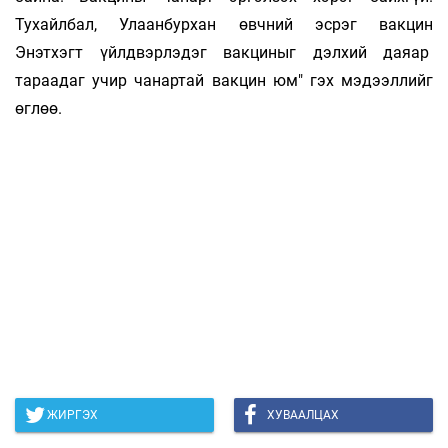
Тухайлбал, Улаанбурхан өвчний эсрэг вакцин
Энэтхэгт үйлдвэрлэдэг вакциныг дэлхий даяар
тараадаг учир чанартай вакцин юм" гэх мэдээллийг
өглөө.
ЖИРГЭХ
ХУВААЛЦАХ