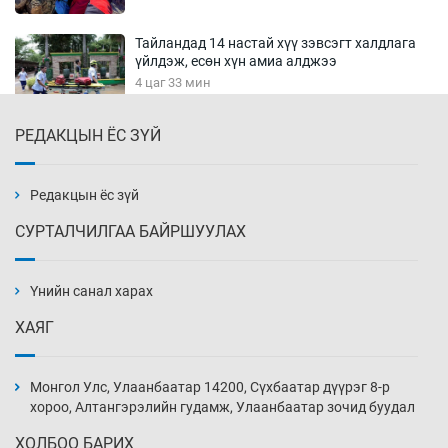
Тайландад 14 настай хүү зэвсэгт халдлага
үйлдэж, есөн хүн амиа алджээ
4 цаг 33 мин
РЕДАКЦЫН ЁС ЗҮЙ
Хүннү рок буюу монгол онгод
5 цаг 3 мин
Редакцын ёс зүй
СУРТАЛЧИЛГАА БАЙРШУУЛАХ
Сарьсан багваахайнууд голын эрэг дагуух
барилга, байгууламжийн дээвэрт үүрлэжээ
Үнийн санал харах
5 цаг 33 мин
ХАЯГ
Цагдаагийн алба хаагчийг мөргөж зугтсан
этгээдийг илрүүлэв
Монгол Улс, Улаанбаатар 14200, Сүхбаатар дүүрэг 8-р
6 цаг 3 мин
хороо, Алтангэрэлийн гудамж, Улаанбаатар зочид буудал
ХОЛБОО БАРИХ