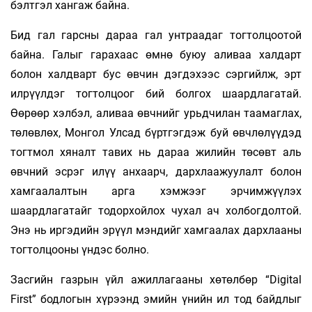
бэлтгэл хангаж байна.
Бид гал гарсны дараа гал унтраадаг тогтолцоотой
байна. Галыг гарахаас өмнө буюу аливаа халдарт
болон халдварт бус өвчин дэгдэхээс сэргийлж, эрт
илрүүлдэг тогтолцоог бий болгох шаардлагатай.
Өөрөөр хэлбэл, аливаа өвчнийг урьдчилан таамаглах,
төлөвлөх, Монгол Улсад бүртгэгдэж буй өвчлөлүүдэд
тогтмол хяналт тавих нь дараа жилийн төсөвт аль
өвчний эсрэг илүү анхаарч, дархлаажуулалт болон
хамгаалалтын арга хэмжээг эрчимжүүлэх
шаардлагатайг тодорхойлох чухал ач холбогдолтой.
Энэ нь иргэдийн эрүүл мэндийг хамгаалах дархлааны
тогтолцооны үндэс болно.
Засгийн газрын үйл ажиллагааны хөтөлбөр “Digital
First” бодлогын хүрээнд эмийн үнийн ил тод байдлыг