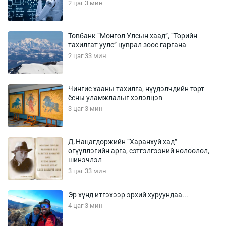
2 цаг 3 мин
Төвбанк “Монгол Улсын хаад”, “Төрийн
тахилгат уулс” цуврал зоос гаргана
2 цаг 33 мин
Чингис хааны тахилга, нүүдэлчдийн төрт
ёсны уламжлалыг хэлэлцэв
3 цаг 3 мин
Д.Нацагдоржийн “Харанхуй хад”
өгүүллэгийн арга, сэтгэлгээний нөлөөлөл,
шинэчлэл
3 цаг 33 мин
Эр хүнд итгэхээр эрхий хуруундаа...
4 цаг 3 мин