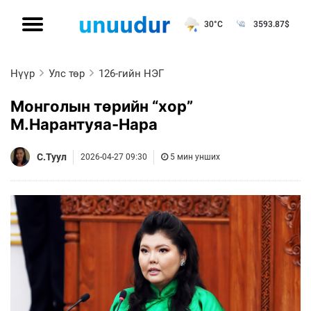
30°C
3593.87
$
Нүүр
Улс төр
126-гийн НЭГ
Монголын төрийн “хор”
М.Нарантуяа-Нара
С.Туул
2026-04-27 09:30
5 мин унших