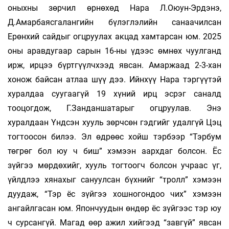
оныхны зөрчил өрнөхөд Нара Л.Оюун-Эрдэнэ,
Д.Амарбаясгалангийн бүлэг­лэлийн санаачилсан
Ерөнхий сайдыг огцруулах акцад хамтарсан юм. 2025
оны аравдугаар сарын 16-ны үдээс өмнөх чуулганд
ирж, ирцээ бүртгүүлчхээд явсан. Амаржаад 2-3-хан
хонож байсан атлаа шүү дээ. Ийнхүү Нара тэргүүтэй
хуралдаа суугаагүй 19 хүний ирц эсрэг саналд
тооцогдож, Г.Занданшатарыг огцруулав. Энэ
хуралдаан Үндсэн хууль зөрчсөн гэдгийг удалгүй Цэц
тогтоосон билээ. Эл өдрөөс хойш тэрбээр “Тэрбум
төгрөг бол юу ч биш” хэмээн аархдаг болсон. Ёс
зүйгээ мөрдөхийг, хууль тогтоогч болсон учраас үг,
үйлдлээ хянахыг сануулсан бүхнийг “тролл” хэмээн
дуудаж, “Тэр ёс зүйгээ хошногондоо чих” хэмээн
ангайлгасан юм. Япончуудын өндөр ёс зүйгээс тэр юу
ч сурсангүй. Магад өөр ажил хийгээд “завгүй” явсан