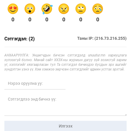
0
0
0
0
0
0
Сэтгэгдэл: (2)
Таны IP: (216.73.216.255)
АНХААРУУЛГА: Уншигчдын бичсэн сэтгэгдэлд unuudur.mn хариуцлага
хүлээхгүй болно. Манай сайт ХХЗХ-ны журмын дагуу зүй зохисгүй зарим
үг, хэллэгийг хязгаарласан тул Та сэтгэгдэл бичихдээ бусдын эрх ашгийг
хүндэтгэн үзнэ үү. Хэм хэмжээ зөрчсөн сэтгэгдлийг админ устгах эрхтэй.
Илгээх