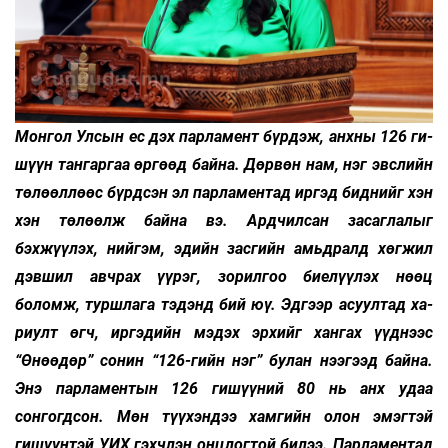
Монгол Улсын ес дэх парламент бүрдэж, анхны 126 ги­
шүүн тангаргаа өргөөд байна. Дөр­вөн нам, нэг эвс­лийн
төлөөллөөс бүрдсэн эл пар­ламен­тад иргэд бид­нийг хэн
хэн төлөөлж байна вэ. Ардчил­сан засаглалыг
бэхжүүлэх, нийгэм, эдийн засгийн амьд­ралд хөг­жил
дэвшил авчрах үүрэг, зорилгоо биелүүлэх нөөц
боломж, туршлага тэдэнд бий юү. Эдгээр асуултад ха­
риулт өгч, иргэдийн мэдэх эрхийг хангах үүд­нээс
“Өнөө­дөр” сонин “126-гийн нэг” булан нээгээд байна.
Энэ пар­ламен­тын 126 гишүүний 80 нь анх удаа
сонгогдсон. Мөн түү­хэн­дээ хамгийн олон эмэгтэй
гишүүнтэй УИХ гэхч­лэн онцлогтой билээ. Парламентад