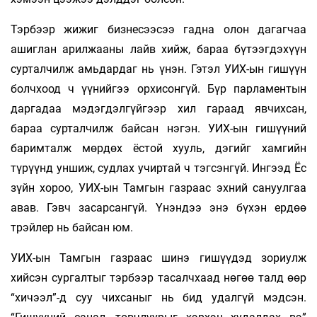
Тэрбээр жижиг бизнесээсээ гадна олон дагагчаа
ашиглан арилжааны лайв хийж, бараа бүтээгдэхүүн
сурталчилж амьдардаг нь үнэн. Гэтэл УИХ-ын гишүүн
болчхоод ч үүнийгээ орхисонгүй. Бүр парламентын
даргадаа мэдэгдэлгүйгээр хил гараад явчихсан,
бараа сурталчилж байсан нэгэн. УИХ-ын гишүүний
баримталж мөрдөх ёстой хууль, дэгийг хамгийн
түрүүнд уншиж, судлах учиртай ч тэгсэнгүй. Ингээд Ёс
зүйн хороо, УИХ-ын Тамгын газраас эхний сануулгаа
авав. Гэвч засарсангүй. Үнэндээ энэ бүхэн ердөө
трэйлер нь байсан юм.
УИХ-ын Тамгын газраас шинэ гишүүдэд зориулж
хийсэн сургалтыг тэрбээр тасалчхаад нөгөө талд өөр
“хичээл”-д суу­ чих­саныг нь бид удалгүй мэдсэн.