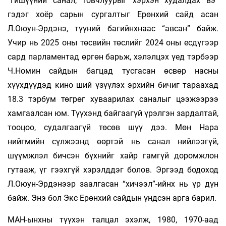
“Гишүүний санал, товчлуурыг хэрхэн худалдах вэ”
гэдэг хоёр сарын сургалтыг Ерөнхий сайд асан
Л.Оюун-Эрдэнэ, түүний багийнхнаас “авсан” байж.
Учир нь 2025 оны төсвийн төслийг 2024 оны есдүгээр
сард парламентад өргөн барьж, хэлэлцэх үед тэрбээр
Ч.Номин сайдын багцад тусгасан өсвөр насны
хүүхдүүдэд кино ший үзүүлэх эрхийн бичиг тараахад
18.3 тэрбум төгрөг хуваарилах саналыг цээжээрээ
хамгаалсан юм. Түүхэнд байгаагүй үрэлгэн зардалтай,
тооцоо, судалгаагүй төсөв шүү дээ. Мөн Нара
нийгмийн сүлжээнд өөртэй нь санал нийлээгүй,
шүүмжлэл бичсэн бүхнийг хайр гамгүй доромжлон
гутааж, үг гээхгүй хэрэлддэг болов. Эргээд бодоход
Л.Оюун-Эрдэнээр заалгасан “хичээл”-ийнх нь үр дүн
байж. Энэ бол Экс Ерөнхий сайдын үндсэн арга барил.
МАН-ынхны түүхэн талцал эхэлж, 1980, 1970-аад