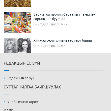
Зарим гол нэрийн барааны үнэ өмнөх
сарынхаас буурчээ
Өчигдөр 15 цаг 00 мин
Хиймэл оюун хяналтаас гарч байна
Өчигдөр 14 цаг 30 мин
РЕДАКЦЫН ЁС ЗҮЙ
Эмэгтэйчүүд Бээжин, эрэгтэйчүүд Японд
бэлтгэл базаахаар хилийн дээс алхлаа
Өчигдөр 14 цаг 00 мин
Редакцын ёс зүй
СУРТАЛЧИЛГАА БАЙРШУУЛАХ
АНУ-ын Цэргийн кибер командлалаын
ажилтнууд амиа хорлох явдал эрс
нэмэгджээ
Үнийн санал харах
Өчигдөр 13 цаг 52 мин
ХАЯГ