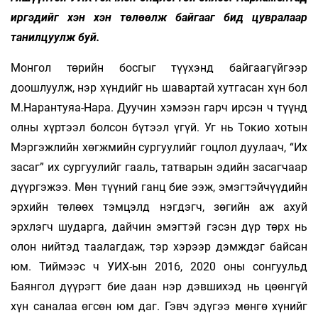
иргэдийг хэн хэн тө­лөөлж байгааг бид цувралаар
танилцуулж буй.
Монгол төрийн босгыг түүхэнд байгаагүйгээр
доошлуулж, нэр хүндийг нь шавартай хутгасан хүн бол
М.Нарантуяа-Нара. Дуучин хэмээн гарч ирсэн ч түүнд
олны хүртээл болсон бүтээл үгүй. Уг нь Токио хотын
Мэргэжлийн хөгжмийн сургуулийг гоцлол дуулаач, “Их
засаг” их сургуулийг гааль, татварын эдийн засагчаар
дүүргэжээ. Мөн түүний ганц бие ээж, эмэгтэйчүүдийн
эрхийн төлөөх тэмцэлд нэгдэгч, зөгийн аж ахуй
эрхлэгч шударга, дайчин эмэгтэй гэсэн дүр төрх нь
олон нийтэд таалагдаж, тэр хэрээр дэмждэг байсан
юм. Тиймээс ч УИХ-ын 2016, 2020 оны сонгуульд
Баянгол дүүрэгт бие даан нэр дэвшихэд нь цөөнгүй
хүн са­налаа өгсөн юм даг. Гэвч эдүгээ мөнгө хүнийг