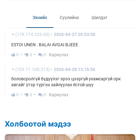
Эхнийх
Сүүлийнх
Шилдэг
(178.174.229.45)
2026-04-27 20:53:50
ESTOI UNEN . BALAI AVGAI BJEEE
0
0
0
Хариулах
(103.71.100.213)
2026-04-28 13:16:56
боловсролгүй бүдүүлэг эрээ цээргүй ухамсаргүй орк
авгайг үтэр түргэн зайлуулах ёстой шүү
0
0
0
Хариулах
Холбоотой мэдээ