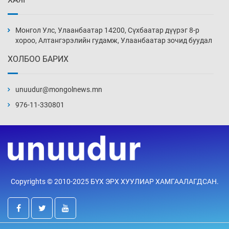
Монголын шигшээ Хонконгийн багийг ялж,
эхний хожлоо авлаа
Монгол Улс, Улаанбаатар 14200, Сүхбаатар дүүрэг 8-р
Өчигдөр 13 цаг 30 мин
хороо, Алтангэрэлийн гудамж, Улаанбаатар зочид буудал
ХОЛБОО БАРИХ
Техникийн өндөр үзүүлэлттэй агаарын хөлөг
худалдан авах хүсэлтээ уламжлав
unuudur@mongolnews.mn
Өчигдөр 13 цаг 00 мин
976-11-330801
“Шатахууны бус, бодлогын хомсдол
нүүрлээд байна”
Өчигдөр 12 цаг 30 мин
Дөрвөн чиглэлд шөнийн автобус иргэдэд
Copyrights © 2010-2025 БҮХ ЭРХ ХУУЛИАР ХАМГААЛАГДСАН.
үйлчилж буй гэв
Өчигдөр 12 цаг 00 мин