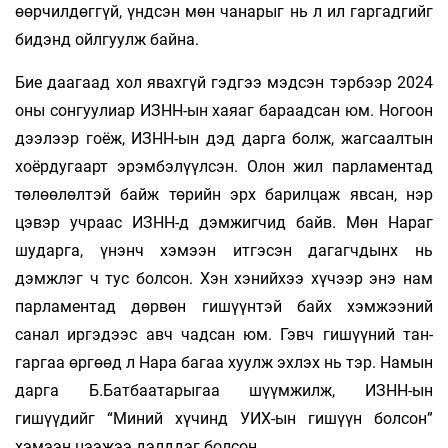
өөрчилдөггүй, үндсэн мөн ча­нарыг нь л ил гаргадгийг
бидэнд ойлгуулж байна.
Бие даагаад хол явахгүй гэдгээ мэдсэн тэрбээр 2024
оны сонгуулиар ИЗНН-ын хаяаг бараадсан юм. Но­гоон
дээлээр гоёж, ИЗНН-ын дэд дарга болж, жагсаалтын
хоёрдугаарт эрэмбэлүүлсэн. Олон жил парламентад
төлөө­лөлтэй байж төрийн эрх барилцаж явсан, нэр
цэвэр учраас ИЗНН-д дэмжигчид байв. Мөн Нараг
шударга, үнэнч хэмээн итгэсэн дагагчдынх нь
дэмжлэг ч тус болсон. Хэн хэ­нийхээ хүчээр энэ нам
парламентад дөрвөн гишүүнтэй байх хэм­жээний
санал иргэдээс авч чадсан юм. Гэвч гишүүний тан­
гаргаа өргөөд л Нара багаа хуулж эхлэх нь тэр. Намын
дарга Б.Батбаатарыгаа шүүмжилж, ИЗНН-ын
гишүүдийг “Миний хү­чинд УИХ-ын гишүүн болсон”
хэмээн цээжээ дэлддэг болсон.