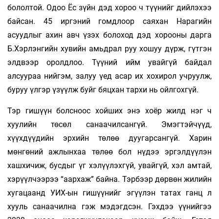
бололтой. Одоо Ёс зүйн дэд хороо ч түүнийг дийлэхээ
байсан. 45 иргэний гомдлоор саяхан Нарагийн
асуудлыг ахин авч үзэх болоход дэд хорооны дарга
Б.Хэрлэнгийн хувийн амьдрал руу хошуу дүрж, гүтгэн
элдвээр оролдлоо. Түүний ийм увайгүй байдал
алсуураа нийгэм, залуу үед асар их хохирол учруулж,
буруу үлгэр үзүүлж буйг бяцхан тархи нь ойлгохгүй.
Тэр гишүүн болсноос хойших энэ хоёр жилд нэг ч
хуулийн төсөл санаачилсангүй. Эмэгтэйчүүд,
хүүхдүүдийн эрхийн тө­лөө дуугарсангүй. Харин
мөнгөний ажлынхаа төлөө бол нүдээ эргэлдүүлэн
хашхичиж, бусдыг үг хэлүүлэхгүй, увайгүй, хэл амтай,
хэ­рүүлчээрээ “аархаж” байна. Тэрбээр дөрвөн жилийн
хугацаанд УИХ-ын гишүүнийг эгүүлэн татах ганц л
хууль санаачилна гэж мэдэгдсэн. Гэхдээ үүнийгээ