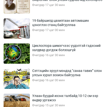
Өчигдөр 17 цаг 30 мин
19 байршилд цахилгаан автомашин
цэнэглэх станц байгууллаа
Өчигдөр 17 цаг 00 мин
Циклоспора шимэгчээс үүдэлтэй гэдэсний
халдвар дэгдэж болзошгүй
Өчигдөр 16 цаг 30 мин
Сэтгэцийн эрүүл мэндэд “санаа тавих” олон
улсын хурал зохион байгуулна
Өчигдөр 16 цаг 00 мин
Улаан буудай ихэнх талбайд 10-12 см-ээр
өндөр ургажээ
Өчигдөр 15 цаг 30 мин