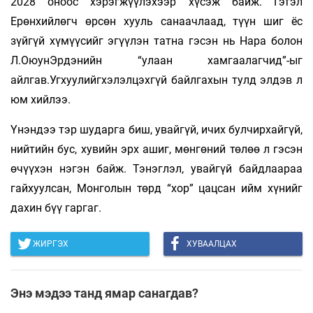
2028 оноос хэрэгжүүлэхээр хүсэж байж. Гэтэл
Ерөнхийлөгч өрсөн хууль санаачлаад, түүн шиг ёс
зүйгүй хүмүүсийг эгүүлэн татна гэсэн нь Нара болон
Л.ОюунЭрдэнийн “улаан хамгаалагчид”-ыг
айлгав.Угхуулийгхэлэлцэхгүй байлгахын тулд элдэв л
юм хийлээ.
Үнэндээ тэр шударга биш, увайгүй, ичих булчирхайгүй,
нийтийн бус, хувийн эрх ашиг, мөнгөний төлөө л гэсэн
өчүүхэн нэгэн байж. Тэнэглэл, увайгүй байдлаараа
гайхуулсан, Монголын төрд “хор” цацсан ийм хүнийг
дахин бүү гаргаг.
ЖИРГЭХ
ХУВААЛЦАХ
Энэ мэдээ танд ямар санагдав?