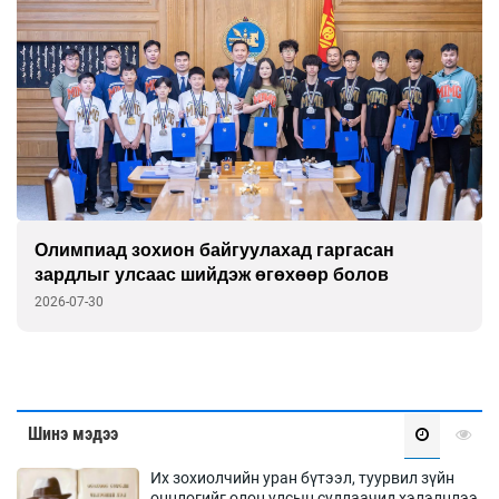
Олимпиад зохион байгуулахад гаргасан
зардлыг улсаас шийдэж өгөхөөр болов
2026-07-30
Шинэ мэдээ
Их зохиолчийн уран бүтээл, туурвил зүйн
онцлогийг олон улсын судлаачид хэлэлцлээ