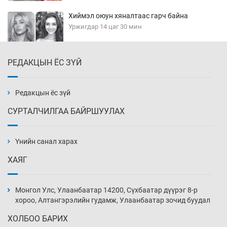
Хиймэл оюун хяналтаас гарч байна
Уржигдар 14 цаг 30 мин
РЕДАКЦЫН ЁС ЗҮЙ
Эмэгтэйчүүд Бээжин, эрэгтэйчүүд Японд
бэлтгэл базаахаар хилийн дээс алхлаа
Уржигдар 14 цаг 00 мин
Редакцын ёс зүй
СУРТАЛЧИЛГАА БАЙРШУУЛАХ
АНУ-ын Цэргийн кибер командлалаын
ажилтнууд амиа хорлох явдал эрс
нэмэгджээ
Үнийн санал харах
Уржигдар 13 цаг 52 мин
ХАЯГ
Монголын шигшээ Хонконгийн багийг ялж,
эхний хожлоо авлаа
Монгол Улс, Улаанбаатар 14200, Сүхбаатар дүүрэг 8-р
Уржигдар 13 цаг 30 мин
хороо, Алтангэрэлийн гудамж, Улаанбаатар зочид буудал
ХОЛБОО БАРИХ