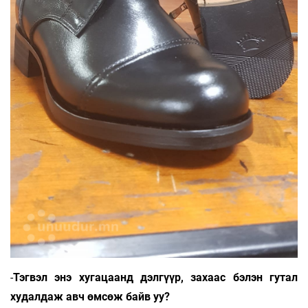
-
Тэгвэл энэ хугацаанд дэлгүүр, захаас бэлэн гутал
худалдаж авч өмсөж байв уу?