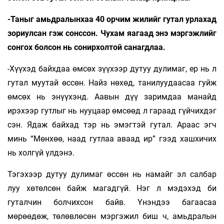
-Таныг амьдралынхаа 40 орчим жилийг гутал урлахад
зориулсан гэж сонссон. Чухам яагаад энэ мэргэжлийг
сонгох болсон нь сонирхолтой санагдлаа.
-Хүүхэд байхдаа өмсөх зүүхээр дутуу дулимаг, ер нь л
гутал муутай өссөн. Найз нөхөд, танилуудаасаа гуйж
өмсөх нь энүүхэнд. Аавын дүү заримдаа манайд
ирэхээр гутлыг нь нууцаар өмсөөд л гараад гүйчихдэг
сэн. Ядаж байхад тэр нь эмэгтэй гутал. Араас эгч
минь “Мөнхөө, наад гутлаа аваад ир” гээд хашхичих
нь холгүй үлдэнэ.
Тэгэхээр дутуу дулимаг өссөн нь намайг эл салбар
луу хөтөлсөн байж магадгүй. Нэг л мэдэхэд би
гуталчин болчихсон байв. Үнэндээ багаасаа
мөрөөдөж, төлөвлөсөн мэргэжил биш ч, амьдралын