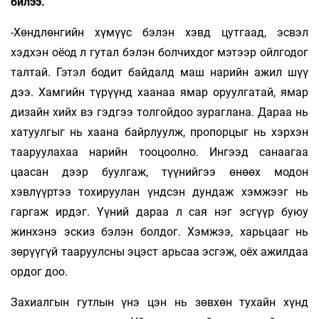
билээ.
-Хөндлөнгийн хүмүүс бэлэн хэвд цутгаад, эсвэл
хэдхэн оёод л гутал бэлэн болчихдог мэтээр ойлгодог
талтай. Гэтэл бодит байдалд маш нарийн ажил шүү
дээ. Хамгийн түрүүнд хаанаа ямар оруулгатай, ямар
дизайн хийх вэ гэдгээ толгойдоо зураглана. Дараа нь
хатуулгыг нь хаана байрлуулж, пропорцыг нь хэрхэн
тааруулахаа нарийн тооцоолно. Ингээд санаагаа
цаасан дээр буулгаж, түүнийгээ өнөөх модон
хэвлүүртээ тохируулан үндсэн дундаж хэмжээг нь
гаргаж ирдэг. Үүний дараа л сая нэг эсгүүр буюу
жинхэнэ эскиз бэлэн болдог. Хэмжээ, харьцааг нь
зөрүүгүй тааруулсны эцэст арьсаа эсгэж, оёх ажилдаа
ордог доо.
Захиалгын гутлын үнэ цэн нь зөвхөн тухайн хүнд