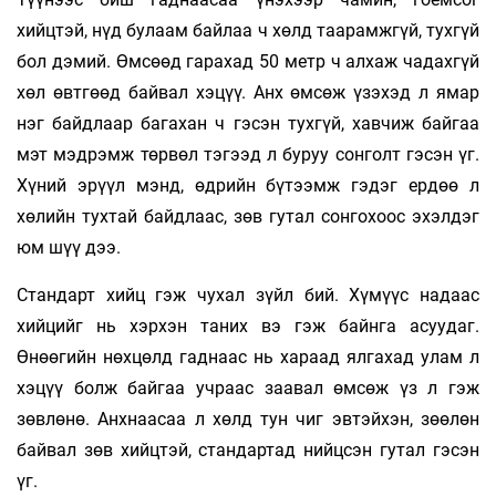
хийцтэй, нүд булаам байлаа ч хөлд таарамжгүй, тухгүй
бол дэмий. Өмсөөд гарахад 50 метр ч алхаж чадахгүй
хөл өвтгөөд байвал хэцүү. Анх өмсөж үзэхэд л ямар
нэг байдлаар багахан ч гэсэн тухгүй, хавчиж байгаа
мэт мэдрэмж төрвөл тэгээд л буруу сонголт гэсэн үг.
Хүний эрүүл мэнд, өдрийн бүтээмж гэдэг ердөө л
хөлийн тухтай байдлаас, зөв гутал сонгохоос эхэлдэг
юм шүү дээ.
Стандарт хийц гэж чухал зүйл бий. Хүмүүс надаас
хийцийг нь хэрхэн таних вэ гэж байнга асуудаг.
Өнөөгийн нөхцөлд гаднаас нь хараад ялгахад улам л
хэцүү болж байгаа учраас заавал өмсөж үз л гэж
зөвлөнө. Анхнаасаа л хөлд тун чиг эвтэйхэн, зөөлөн
байвал зөв хийцтэй, стандартад нийцсэн гутал гэсэн
үг.