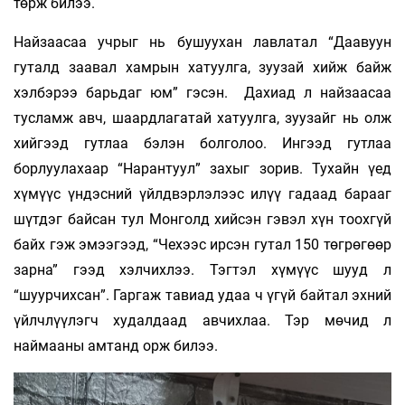
төрж билээ.
Найзаасаа учрыг нь бушуухан лавлатал “Даавуун
гуталд заавал хамрын хатуулга, зуузай хийж байж
хэлбэрээ барьдаг юм” гэсэн. Дахиад л найзаасаа
тусламж авч, шаардлагатай хатуулга, зуузайг нь олж
хийгээд гутлаа бэлэн болголоо. Ингээд гутлаа
борлуулахаар “Нарантуул” захыг зорив. Тухайн үед
хүмүүс үндэсний үйлдвэрлэлээс илүү гадаад барааг
шүтдэг байсан тул Монголд хийсэн гэвэл хүн тоохгүй
байх гэж эмээгээд, “Чехээс ирсэн гутал 150 төгрөгөөр
зарна” гээд хэлчихлээ. Тэгтэл хүмүүс шууд л
“шуурчихсан”. Гаргаж тавиад удаа ч үгүй байтал эхний
үйлчлүүлэгч худалдаад авчихлаа. Тэр мөчид л
наймааны амтанд орж билээ.