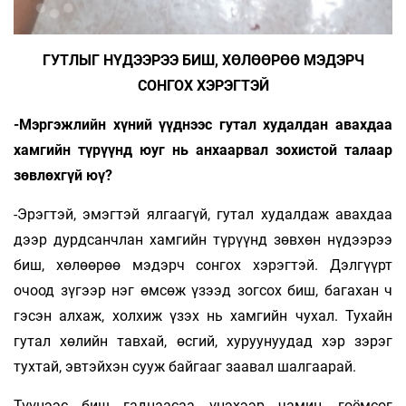
ГУТЛЫГ НҮДЭЭРЭЭ БИШ, ХӨЛӨӨРӨӨ МЭДЭРЧ
СОНГОХ ХЭРЭГТЭЙ
-Мэргэжлийн хүний үүднээс гутал худалдан авахдаа
хамгийн түрүүнд юуг нь анхаарвал зохистой талаар
зөвлөхгүй юү?
-Эрэгтэй, эмэгтэй ялгаагүй, гутал худалдаж авахдаа
дээр дурдсанчлан хамгийн түрүүнд зөвхөн нүдээрээ
биш, хөлөөрөө мэдэрч сонгох хэрэгтэй. Дэлгүүрт
очоод зүгээр нэг өмсөж үзээд зогсох биш, багахан ч
гэсэн алхаж, холхиж үзэх нь хамгийн чухал. Тухайн
гутал хөлийн тавхай, өсгий, хуруунуудад хэр зэрэг
тухтай, эвтэйхэн сууж байгааг заавал шалгаарай.
Түүнээс биш гаднаасаа үнэхээр чамин, гоёмсог