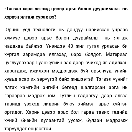
-Тэгвэл хэрэглэгчид цэвэр арьс болон дуураймлыг нь
хэрхэн ялгаж сурах вэ?
-Орчин үед технологи нь дэндүү нарийссан учраас
хүмүүс цэвэр арьс болон дуураймлыг нь ялгаж
чадахаа байжээ. Үнэндээ 40 жил гутал урласан би
хүртэл заримдаа ялгахад бэрх болдог. Материал
цуглуулахаар Гуанжугийн зах дээр очиход яг адилхан
харагдаж, ижилхэн мэдрэгдэж буй арьснууд үнийн
хувьд асар их зөрүүтэй байх жишээтэй. Тэгвэл үүнийг
ялгах хамгийн энгийн бөгөөд шалгарсан арга нь
гараараа мэдрэх юм. Гутлын гадаргуу дээр алгаа
тавиад үзэхэд лидрин буюу хиймэл арьс хүйтэн
оргидог. Харин цэвэр арьс бол гараа тавих төдийд
хүний биеийн дулаантай уусаж, бүлээн мэдрэмж
төрүүлдэг онцлогтой.