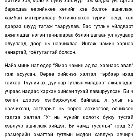
битгий хэл, колотк буюу хэвлүүр гэж мэдэхгүй. Аргаа
барахдаа өөрийнхөө хөлийг хэв болгон ашиглаж,
хамбан материалаар ботинкныхоо түрийг оёод, хөл
дээрээ шууд татаж тааруулав. Бас гутлын үйлдвэрт
ажилладаг нэгэн танилаараа бэлэн цагаан ул нууцаар
олуулаад, доор нь наачихлаа. Ингэж чамин хэрнээ
чанартай, гоё гуталтай болсон.
Найз минь нэг өдөр “Ямар чамин эд вэ, хаанаас авав”
гэж асуусан. Өөрөө хийснээ хэлтэл тэрбээр ихэд
гайхав. Түүний ах, дүү нар гутлын үйлдвэрт ажилладаг
учраас надаас хэрхэн хийсэн тухай лавшруулсан. Би ч
хөлөн дээрээ хэлбэржүүлж байгаад л улыг нь
наачихсан, загварыг нь өөрөө зохиогоод оёчихсон
гэдгээ хэлтэл “Уг нь үүнийг колотк буюу тусгай
хэвлүүр ашиглаж хийдэг. Би чамд тусалъя” гээд 37
размерийн эмэгтэй гутлын модон хэвлүүр авчирч