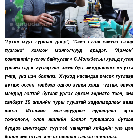
“Гутал муут гурвын доор”, “Сайн гутал сайхан газар
хүргэнэ” хэмээн монголчууд ярьдаг. “Армон”
компанийг үүсгэн байгуулагч С.Мөнхбатын хувьд гутал
урлана гэдэг зүгээр нэг ажил бус, амьдралынх нь утга
учир, үнэ цэн болжээ. Хүүхэд насандаа өмсөх гутлаар
дутаж өссөн тэрбээр өдгөө хүний хөлд тухтай, эрүүл
мэндэд ээлтэй бүтээл урлах эрхэм зорилго тээн, энэ
салбарт 39 жилийн турш тууштай хөдөлмөрлөж яваа
нэгэн. Италийн мастеруудаас суралцсан арга
технологи, олон жилийн баялаг туршлагаа бүтээл
бүрдээ шингээдэг түүнтэй чанартай хийцийн үнэ цэн
болон зөв гутал сонгох соёлын талаар ярилцлаа.