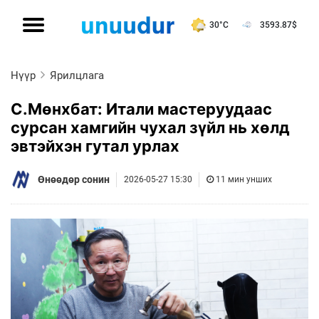
30°C
3593.87
$
Нүүр
Ярилцлага
С.Мөнхбат: Итали мастеруудаас
сурсан хамгийн чухал зүйл нь хөлд
эвтэйхэн гутал урлах
Өнөөдөр сонин
2026-05-27 15:30
11 мин унших