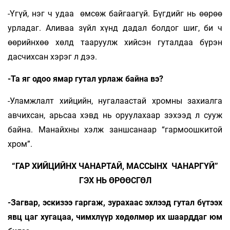
-Үгүй, нэг ч удаа өмсөж байгаагүй. Бүгдийг нь өөрөө
урладаг. Аливаа зүйл хүнд дадал болдог шиг, би ч
өөрийнхөө хөлд тааруулж хийсэн гуталдаа бүрэн
дасчихсан хэрэг л дээ.
-Та яг одоо ямар гутал урлаж байна вэ?
-Уламжлалт хийцийн, нугалаастай хромны захиалга
авчихсан, арьсаа хэвд нь оруулахаар зэхээд л сууж
байна. Манайхны хэлж заншсанаар “гармоошкитой
хром”.
“ГАР ХИЙЦИЙНХ ЧАНАРТАЙ, МАССЫНХ ЧАНАРГҮЙ”
ГЭХ НЬ ӨРӨӨСГӨЛ
-Загвар, эскизээ гаргаж, зурахаас эхлээд гутал бүтээх
явц цаг хугацаа, чимхлүүр хөдөлмөр их шаарддаг юм