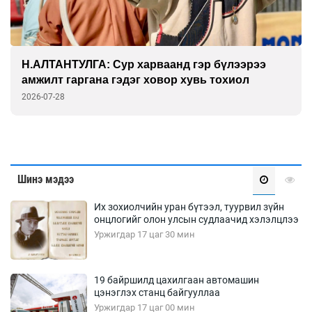
ГАНБАТ: Дэлхийн технологийн амин сүнс
физик дээр л тогтдог
2026-07-27
Шинэ мэдээ
Их зохиолчийн уран бүтээл, туурвил зүйн
онцлогийг олон улсын судлаачид хэлэлцлээ
Уржигдар 17 цаг 30 мин
19 байршилд цахилгаан автомашин
цэнэглэх станц байгууллаа
Уржигдар 17 цаг 00 мин