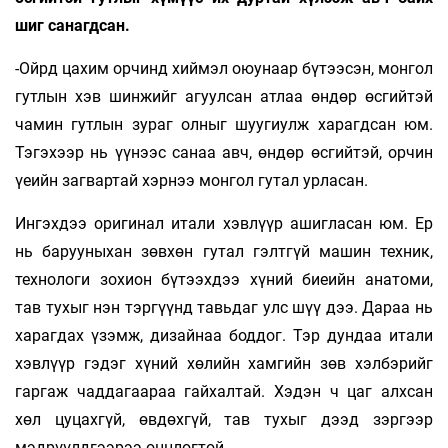
шиг санагдсан.
-Ойрд цахим орчинд хиймэл оюунаар бүтээсэн, монгол
гутлын хэв шинжийг агуулсан атлаа өндөр өсгийтэй
чамин гутлын зураг олныг шуугиулж харагдсан юм.
Тэгэхээр нь үүнээс санаа авч, өндөр өсгийтэй, орчин
үеийн загвартай хэрнээ монгол гутал урласан.
Ингэхдээ оригинал итали хэвлүүр ашигласан юм. Ер
нь барууныхан зөвхөн гутал гэлтгүй машин техник,
технологи зохион бүтээхдээ хүний биеийн анатоми,
тав тухыг нэн тэргүүнд тавьдаг улс шүү дээ. Дараа нь
харагдах үзэмж, дизайнаа боддог. Тэр дундаа итали
хэвлүүр гэдэг хүний хөлийн хамгийн зөв хэлбэрийг
гаргаж чаддагаараа гайхалтай. Хэдэн ч цаг алхсан
хөл цуцахгүй, өвдөхгүй, тав тухыг дээд зэргээр
мэдрүүлдгээрээ онцлогтой.