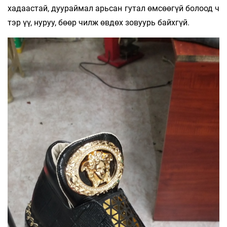
хадаастай, дуураймал арьсан гутал өмсөөгүй болоод ч
тэр үү, нуруу, бөөр чилж өвдөх зовуурь байхгүй.