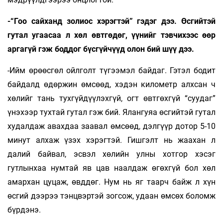
-“Гоо сайханд золиос хэрэгтэй” гэдэг дээ. Өсгийтэй
гутал угаасаа л хөл өвтгөдөг, үүнийг тэвчихээс өөр
аргагүй гэж боддог бүсгүйчүүд олон бий шүү дээ.
-Ийм өрөөсгөл ойлголт түгээмэл байдаг. Гэтэл бодит
байдалд өдөржин өмсөөд, хэдэн километр алхсан ч
хөлийг тань тухгүйдүүлэхгүй, огт өвтгөхгүй “суудаг”
үнэхээр тухтай гутал гэж бий. Ялангуяа өсгийтэй гутал
худалдаж авахдаа заавал өмсөөд, дэлгүүр дотор 5-10
минут алхаж үзэх хэрэгтэй. Гишгэлт нь жаахан л
далий байвал, эсвэл хөлийн улны хотгор хэсэг
гутлынхаа нумтай яв цав наалдаж өгөхгүй бол хөл
амархан цуцаж, өвддөг. Нум нь яг таарч байж л хүн
өсгий дээрээ тэнцвэртэй зогсож, удаан өмсөх боломж
бүрдэнэ.