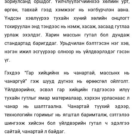
зориулсанд оршдог. Үйлчлүүлэгчийнхээ хөлийн урт,
өргөн, тавхай гээд хэмжээг нь нэгбүрчлэн авна.
Үндсэн хэвлүүрээ тухайн хүний хөлийн онцлогт
тохируулан энд тэндээс нь нэмж, хасаж, засаад гутлаа
урлаж эхэлдэг. Харин массын гутал бол дундаж
стандартад баригддаг. Урьдчилан бэлтгэсэн нэг хэв,
нэгэн ижил эсгүүрээр олноор нь үйлдвэрлэдэг гэсэн
үг.
Гэхдээ “Гар хийцийнх нь чанартай, массынх нь
чанаргүй” гэж шууд дүгнэх нь өрөөсгөл ойлголт.
Үйлдвэрийнх, эсвэл гар хийцийн гэдгээсээ илүү
тухайн гутлыг ямар материалаар, хэрхэн урласнаас л
чанар нь шалтгаална. Чанартай түүхий эдээр,
технологийн горимыг нь ягштал баримталж, сэтгэлээ
шингээж хийсэн бол үйлдвэрийн гутал ч эдэлгээ
сайтай, чанартай л байдаг.