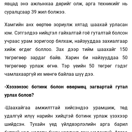
явцад энэ ажлынхаа дөрийг олж, арга техникийг нь
суралцсаар 39 жил болжээ.
Хамгийн анх өөртөө зориулж хятад шаахай урласан
юм. Сэтгэлдээ нийцтэл гайхалтай гоё гуталтай болсон
учраас урам зоригоор бялхаж, найзууддаа захиалгаар
хийж өгдөг боллоо. Зах дээр тийм шаахайг 150
төгрөгөөр зардаг байв. Харин би найзууддаа 50
төгрөгөөр урлаж өгнө. Тэр үеийн 50 төгрөг гэдэг
чамлахааргүй их мөнгө байлаа шүү дээ.
-Хэзээнээс ботинк болон өвөрмөц загвартай гутал
урлах болов?
-Шаахайгаа амжилттай хийсэндээ урамшиж, төд
удалгүй илүү нарийн хийцтэй ботинк урлаж үзэхээр
шийдсэн. Тухайн үед үйлдвэрлэлийн арга барил