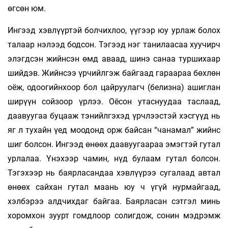
өгсөн юм.
Ингээд хэвлүүртэй болчихлоо, үүгээр юу урлаж болох
талаар нэлээд бодсон. Тэгээд нэг танилаасаа хуучирч
элэгдсэн жийнсэн өмд аваад, шинэ санаа туршихаар
шийдэв. Жийнсээ үрчийлгэж байгаад гараараа бөхлөн
оёж, одоогийнхоор бол цайруулагч (белизна) ашиглан
ширүүн сойзоор үрлээ. Оёсон утаснуудаа таслаад,
даавуугаа буцааж тэнийлгэхэд үрчлээстэй хэсгүүд нь
яг л тухайн үед моодонд орж байсан “чанамал” жийнс
шиг болсон. Ингээд өнөөх даавуугаараа эмэгтэй гутал
урлалаа. Үнэхээр чамин, нүд булаам гутал болсон.
Тэгэхээр нь баярласандаа хэвлүүрээ сугалаад автал
өнөөх сайхан гутал маань юу ч үгүй нурмайгаад,
хэлбэрээ алдчихдаг байгаа. Баярласан сэтгэл минь
хоромхон зуурт гомдлоор солигдож, сонин мэдрэмж