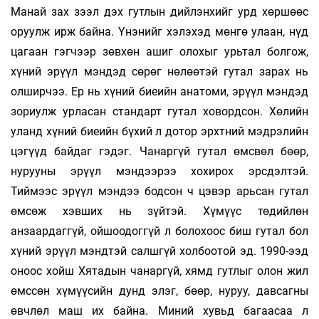
Манай зах зээл дэх гутлын дийлэнхийг урд хөршөөс
оруулж ирж байна. Үнэнийг хэлэхэд мөнгө улаан, нүд
цагаан гэгчээр зөвхөн ашиг олохыг урьтал болгож,
хүний эрүүл мэндэд сөрөг нөлөөтэй гутал зарах нь
олширчээ. Ер нь хүний биеийн анатоми, эрүүл мэндэд
зориулж урласан стандарт гутал ховордсон. Хөлийн
уланд хүний биеийн бүхий л дотор эрхтний мэдрэлийн
цэгүүд байдаг гэдэг. Чанаргүй гутал өмсвөл бөөр,
нурууны эрүүл мэндээрээ хохирох эрсдэлтэй.
Тиймээс эрүүл мэндээ бодсон ч цэвэр арьсан гутал
өмсөж хэвших нь зүйтэй. Хүмүүс төдийлөн
анзаардаггүй, ойшоодоггүй л болохоос биш гутал бол
хүний эрүүл мэндтэй салшгүй холбоотой эд. 1990-ээд
оноос хойш Хятадын чанаргүй, хямд гутлыг олон жил
өмссөн хүмүүсийн дунд элэг, бөөр, нуруу, давсагны
өвчлөл маш их байна. Миний хувьд багаасаа л