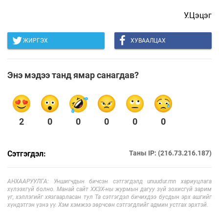
У.Цэцэг
ЖИРГЭХ
ХУВААЛЦАХ
Энэ мэдээ танд ямар санагдав?
2
0
0
0
0
0
Сэтгэгдэл:
Таны IP: (216.73.216.187)
АНХААРУУЛГА: Уншигчдын бичсэн сэтгэгдэлд unuudur.mn хариуцлага
хүлээхгүй болно. Манай сайт ХХЗХ-ны журмын дагуу зүй зохисгүй зарим
үг, хэллэгийг хязгаарласан тул Та сэтгэгдэл бичихдээ бусдын эрх ашгийг
хүндэтгэн үзнэ үү. Хэм хэмжээ зөрчсөн сэтгэгдлийг админ устгах эрхтэй.