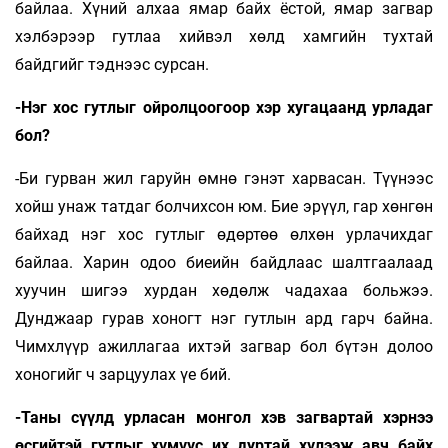
байлаа. Хүний алхаа ямар байх ёстой, ямар загвар
хэлбэрээр гутлаа хийвэл хөлд хамгийн тухтай
байдгийг тэднээс сурсан.
-Нэг хос гутлыг ойролцоогоор хэр хугацаанд урладаг
бол?
-Би гурван жил гаруйн өмнө гэнэт харвасан. Түүнээс
хойш унаж татдаг болчихсон юм. Бие эрүүл, гар хөнгөн
байхад нэг хос гутлыг өдөртөө өлхөн урлачихдаг
байлаа. Харин одоо биеийн байдлаас шалтгаалаад
хуучин шигээ хурдан хөдөлж чадахаа больжээ.
Дунджаар гурав хоногт нэг гутлын ард гарч байна.
Чимхлүүр ажиллагаа ихтэй загвар бол бүтэн долоо
хоногийг ч зарцуулах үе бий.
-Таны сүүлд урласан монгол хэв загвартай хэрнээ
өсгийтэй гутлыг хүмүүс их дуртай хүлээж авч байх