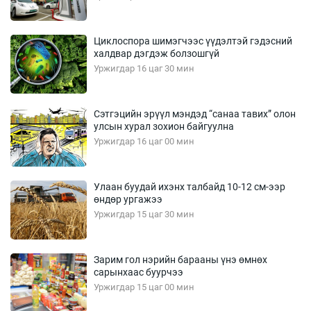
Циклоспора шимэгчээс үүдэлтэй гэдэсний
халдвар дэгдэж болзошгүй
Уржигдар 16 цаг 30 мин
Сэтгэцийн эрүүл мэндэд “санаа тавих” олон
улсын хурал зохион байгуулна
Уржигдар 16 цаг 00 мин
Улаан буудай ихэнх талбайд 10-12 см-ээр
өндөр ургажээ
Уржигдар 15 цаг 30 мин
Зарим гол нэрийн барааны үнэ өмнөх
сарынхаас буурчээ
Уржигдар 15 цаг 00 мин