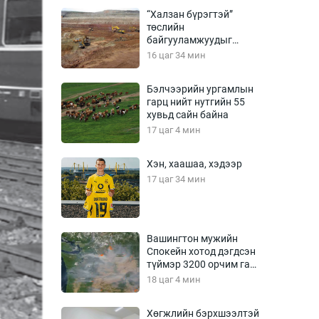
Урлагтай яриа
“Халзан бүрэгтэй”
өрчил
төслийн
байгууламжуудыг
энд-Эрхэм баян
албадан буулгах
16 цаг 34 мин
захирамж гаргажээ
Бэлчээрийн ургамлын
гарц нийт нутгийн 55
хүний үг
хувьд сайн байна
17 цаг 4 мин
Хэн, хаашаа, хэдээр
ага
Бусад
17 цаг 34 мин
Фото
сурвалжлагч
Видео
Вашингтон мужийн
Инфографик
Спокейн хотод дэгдсэн
түймэр 3200 орчим га
Санал асуулга
талбай хамарчээ
18 цаг 4 мин
Хөгжлийн бэрхшээлтэй