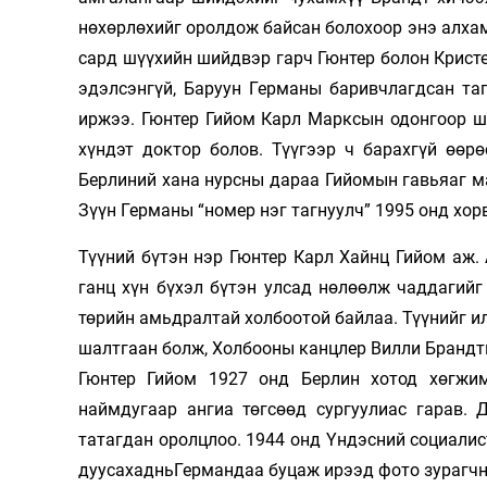
нөхөрлөхийг оролдож байсан болохоор энэ алха
сард шүүхийн шийдвэр гарч Гюнтер болон Кристел
эдэлсэнгүй, Баруун Германы баривчлагдсан та
иржээ. Гюнтер Гийом Карл Марксын одонгоор ш
хүндэт доктор болов. Түүгээр ч барахгүй өөрө
Берлиний хана нурсны дараа Гийомын гавьяаг ма
Зүүн Германы “номер нэг тагнуулч” 1995 онд хор
Түүний бүтэн нэр Гюнтер Карл Хайнц Гийом аж
ганц хүн бүхэл бүтэн улсад нөлөөлж чаддагийг
төрийн амьдралтай холбоотой байлаа. Түүнийг и
шалтгаан болж, Холбооны канцлер Вилли Брандты
Гюнтер Гийом 1927 онд Берлин хотод хөгжим
наймдугаар ангиа төгсөөд сургуулиас гарав. 
татагдан оролцлоо. 1944 онд Үндэсний социалис
дуусахадньГермандаа буцаж ирээд фото зурагч