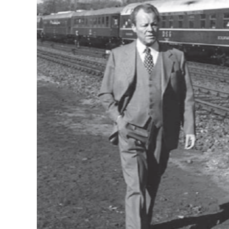
126-гийн НЭГ
Ертөнц
Спорт
Нийгэм
Бөх
Техник технологи
Сагсан бөмбөг
Шинжлэх ухаан
Хөлбөмбөг
Сонин хачин
Олимпын төрөл
Дэлхийн монгол
Тулааны спорт
Олимпын бус төр