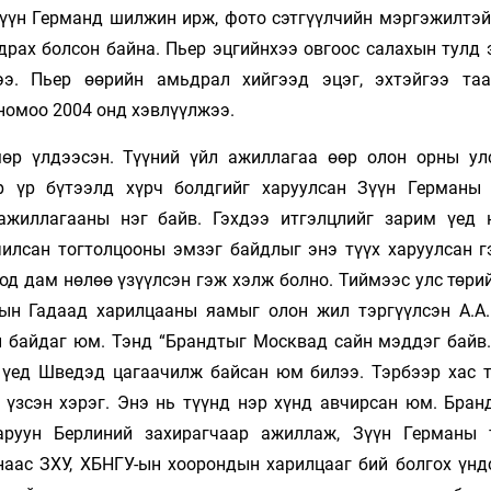
Зүүн Германд шилжин ирж, фото сэтгүүлчийн мэргэжилтэй
драх болсон байна. Пьер эцгийнхээ овгоос салахын тулд 
ээ. Пьер өөрийн амьдрал хийгээд эцэг, эхтэйгээ та
номоо 2004 онд хэвлүүлжээ.
мөр үлдээсэн. Түүний үйл ажиллагаа өөр олон орны ул
р үр бүтээлд хүрч болдгийг харуулсан Зүүн Германы
ажиллагааны нэг байв. Гэхдээ итгэлцлийг зарим үед 
илсан тогтолцооны эмзэг байдлыг энэ түүх харуулсан г
од дам нөлөө үзүүлсэн гэж хэлж болно. Тиймээс улс төри
У-ын Гадаад харилцааны яамыг олон жил тэргүүлсэн А.А
н байдаг юм. Тэнд “Брандтыг Москвад сайн мэддэг байв.
 үед Шведэд цагаачилж байсан юм билээ. Тэрбээр хас 
 үзсэн хэрэг. Энэ нь түүнд нэр хүнд авчирсан юм. Бран
руун Берлиний захирагчаар ажиллаж, Зүүн Германы 
наас ЗХУ, ХБНГУ-ын хоорондын харилцааг бий болгох үнд