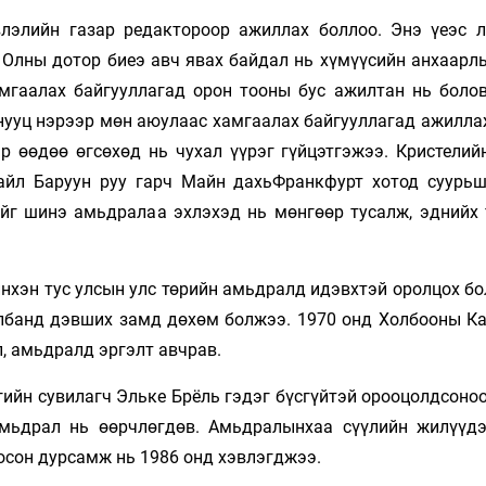
лэлийн газар редактороор ажиллах боллоо. Энэ үеэс л
 Олны дотор биеэ авч явах байдал нь хүмүүсийн анхаарлы
амгаалах байгууллагад орон тооны бус ажилтан нь болов
х нууц нэрээр мөн аюулаас хамгаалах байгууллагад ажилл
р өөдөө өгсөхөд нь чухал үүрэг гүйцэтгэжээ. Кристелий
йл Баруун руу гарч Майн дахьФранкфурт хотод суурьш
йг шинэ амьдралаа эхлэхэд нь мөнгөөр тусалж, эднийх
йнхэн тус улсын улс төрийн амьдралд идэвхтэй оролцох б
албанд дэвших замд дөхөм болжээ. 1970 онд Холбооны К
, амьдралд эргэлт авчрав.
ийн сувилагч Эльке Брёль гэдэг бүсгүйтэй орооцолдсоноо
амьдрал нь өөрчлөгдөв. Амьдралынхаа сүүлийн жилүүд
осон дурсамж нь 1986 онд хэвлэгджээ.