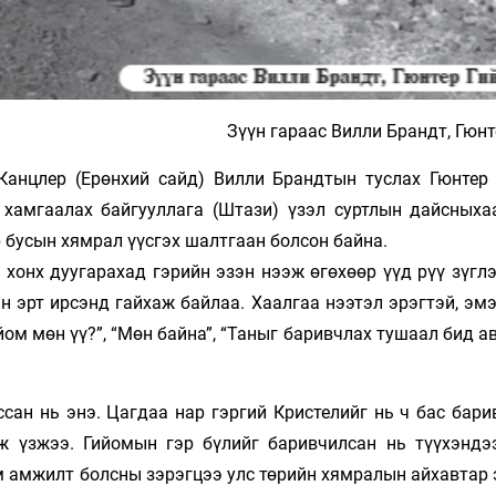
Зүүн гараас Вилли Брандт, Гюн
Канцлер (Ерөнхий сайд) Вилли Брандтын туслах Гюнтер
хамгаалах байгууллага (Штази) үзэл суртлын дайсныха
р бусын хямрал үүсгэх шалтгаан болсон байна.
 хонх дуугарахад гэрийн эзэн нээж өгөхөөр үүд рүү зүгл
н эрт ирсэнд гайхаж байлаа. Хаалгаа нээтэл эрэгтэй, эм
ийом мөн үү?”, “Мөн байна”, “Таныг баривчлах тушаал бид а
сан нь энэ. Цагдаа нар гэргий Кристелийг нь ч бас бари
ж үзжээ. Гийомын гэр бүлийг баривчилсан нь түүхэндэ
м амжилт болсны зэрэгцээ улс төрийн хямралын айхавтар 