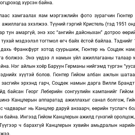
огцроход хүрсэн байна.
лаас хамгаалах яам мэргэжлийн фото зурагчин Гюнтер
ажиллагаа эхэлжээ. Түүний гэргий Кристель (тэд 1951 он
ар тун амаргүй, энэ хос “ангийн дайсныхан” дотроо өөри
тухай мэдээлэл тогтмол өгч байх ёстой байлаа. Тэднийг 
 дахь Франкфурт хотод суурьшиж, Гюнтер нь Соцдек нам
рга болжээ. Энэ үедээ л намын үйл ажиллагааны талаар 
йна. Нэг айлын хоёр Баруун Германы нийгэмд түргэн “ууса
 эднийх хүүтэй болов. Гюнтер Гийом албан ажлын шатаа
д засгийн эрхэнд гарч, Соцдек намын дарга Вилли Брандт
айд байсан Георг Леберийн сонгуулийн кампанийг Гийом
 шинэ Канцлерын аппаратад ажиллахыг санал болгож, Гий
с чадварыг нь Канцлер даруй анзаарч, өөрийн туслагч бо
н байна. Ингээд Гийом Канцлерын ажилд гүнзгий оролцож,
. Түүгээр ч барахгүй Канцлерын хувийн амьдралын нарий
лжээ.