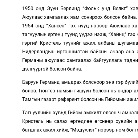
1950 онд Зүүн Берлинд “Фольк унд Вельт” хэв
Аюулаас хамгаалах яам сонирхох болсон байна.
1954 онд “Хансен” гэх нууц нэрээр Аюулаас х
тагнуулын ертөнц түүнд үүдээ нээж, “Хайнц” гэ
гэргий Кристель түүнийг ажил, албаны шугамаа
Нидерландын иргэншилтэй байсны ачаар энэ а
Германы аюулаас хамгаалах байгууллага тэдни
дэлгүүртэй болсон байна.
Баруун Германд амьдрах болсноор энэ гэр бүли
болов. Гюнтер намын гишүүн болсон нь өндөр 
Тамгын газарт референт болсон нь Гийомын ажил
Тагнуулчийн хувьд Гийом амжилт олсон ч эмнэлг
Кристель нь салах өргөдлөө өгснөөр хувийн 
багшлах ажил хийж, “Мэдүүлэг” нэрээр ном болг