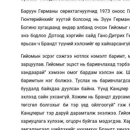
Баруун Германы сөрөхтагнуулчид 1973 оноос Г
Гюнтерийнхийг хүүтэй болсонд нь Зүүн Герман
Богино хугацаанд өндөр албанд очсон Гийомыг
энэ бодлоо Дотоод хэргийн сайд Ганс-Дитрих Г
ярьсан ч Брандт түүний хэлснийг ер хайхарсангү
Гийомын эсрэг сэжгээ нотлох нэмэлт баримт, 
зарцуулав. Гийомыг эцэст нь баривчлахад тэрбээ
хандаарай” хэмээн омог бардам хэлсэн аж. Шү
баримтын нэг болжээ. Туслах нь баривчлагдс
буудалд байхдаа дуулсан байна. Үүнд Канцлер
эхлээд сайн ухсангүй. Хожим нь Брандт дурсам
төгсгөл болгохыг би тэр үед ойлгоогүй” гэж
Канцлерыг тэр даруй дарамталж эхэлжээ. Гийо
хариуцлага хүлээж, огцорч буйгаа мэдэгдэв. Ха
амгалангаар шийдэхийг чухамхүү Брандт хичээ