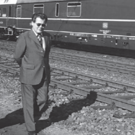
Ханш
Хэрэг з
Эрэлттэй мэдээ
Эрүүл м
Хууль ёс
Хүмүүс
Албаны 
Бусад
Life style
Ярилцл
Зөвлөгөө
Хоймор
Өнөөдрийн тухай
Уншигч-
өл