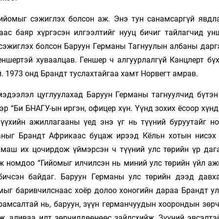
ийомыг сэжиглэх болсон аж. Энэ тун санамсаргүй явдл
аас баяр хүргэсэн илгээлтийг нууц бичиг тайлагчид ун
 сэжиглэх болсон Баруун Германы Тагнуулын албаны дарг
еншертэй хуваалцав. Геншер ч алгуурлалгүй Канцлерт бүх
й. 1973 онд Брандт туслахтайгаа хамт Норвегт амрав.
мэдээлэл цуглуулахад Баруун Германы тагнуулчид бүтэн
р “Би БНАГУ-ын иргэн, офицер хүн. Үүнд зохих ёсоор хүн
үхийн ажиллагааны үед энэ үг нь түүний буруутайг но
аныг Брандт Африкаас буцаж ирээд Кёльн хотын нисэх
 маш их цочирдож үймэрсэн ч түүний улс төрийн үр даг
ж номдоо “Гийомыг илчилсэн нь миний улс төрийн үйл аж
 бичсэн байдаг. Баруун Германы улс төрийн дээд давх
мыг баривчилснаас хоёр долоо хоногийн дараа Брандт ул
рамсалтай нь, баруун, зүүн германчуудын хоорондын зөрч
ж, аливаа илт зөрчилдөөнөөс зайлсхийж, Зүүний эвсэлтэ