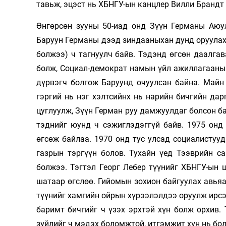
тавьж, эцэст нь ХБНГУ-ын канцлер Вилли Брандт 
Өнгөрсөн зууны 50-иад онд Зүүн Германы Аюу
Баруун Германы дээд зиндааныхан дунд оруулах 
болжээ) ч тагнуулч байв. Тэдэнд өгсөн даалгав
болж, Социал-демократ намын үйл ажиллагааны 
дүрвэгч болгож Баруунд очуулсан байна. Майн
гэргий нь нэг хэлтсийнх нь нарийн бичгийн да
цуглуулж, Зүүн Герман руу дамжуулдаг болсон ба
тэднийг юунд ч сэжиглэдэггүй байв. 1975 онд
өгсөж байлаа. 1970 онд тус улсад социалистуу
газрын тэргүүн болов. Тухайн үед Тээврийн с
болжээ. Тэгтэл Георг Лебер түүнийг ХБНГУ-ын
шатаар өгслөө. Гийомын зохион байгуулах авьяа
түүнийг хамгийн ойрын хүрээлэлдээ оруулж ирсэ
баримт бичгийг ч үзэх эрхтэй хүн болж орхив
зүйлийг ч мэдэх боломжтой, итгэмжит хүн нь бо