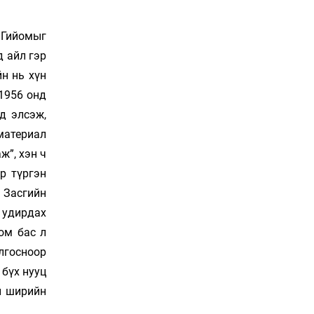
20 цаг 34 мин
 Гийомыг
СОР17-гийн төлөөлөгчид
д айл гэр
“Нүүдэлчин” фестивалийг
үзэж сонирхоно
йн нь хүн
21 цаг 4 мин
1956 онд
д элсэж,
Спорт ба
материал
энтертайнментын хослол
“Триатлон-2026”
ж”, хэн ч
21 цаг 34 мин
р түргэн
 Засгийн
Дуу чимээний бохирдолд
дарлуулсаар дуусах нь
 удирдах
22 цаг 4 мин
ом бас л
лгосноор
Шинэ төмөр зам тавих
 бүх нууц
хүсэл ба шинэчлэлийн
н ширийн
тэргүүний хясал
22 цаг 34 мин