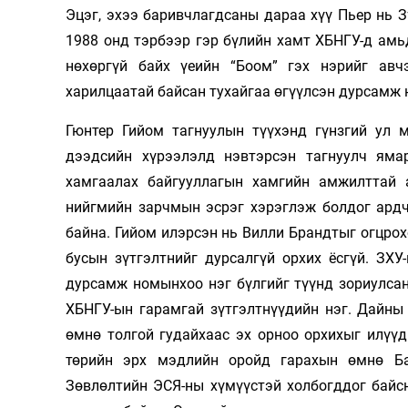
Эцэг, эхээ баривчлагдсаны дараа хүү Пьер нь 
1988 онд тэрбээр гэр бүлийн хамт ХБНГУ-д амь
нөхөргүй байх үеийн “Боом” гэх нэрийг авч
харилцаатай байсан тухайгаа өгүүлсэн дурсамж 
Гюнтер Гийом тагнуулын түүхэнд гүнзгий ул 
дээдсийн хүрээлэлд нэвтэрсэн тагнуулч яма
хамгаалах байгууллагын хамгийн амжилттай 
нийгмийн зарчмын эсрэг хэрэглэж болдог ардч
байна. Гийом илэрсэн нь Вилли Брандтыг огцрох
бусын зүтгэлтнийг дурсалгүй орхих ёсгүй. ЗХ
дурсамж номынхоо нэг бүлгийг түүнд зориулса
ХБНГУ-ын гарамгай зүтгэлтнүүдийн нэг. Дайны
өмнө толгой гудайхаас эх орноо орхихыг илүүд
төрийн эрх мэдлийн оройд гарахын өмнө Ба
Зөвлөлтийн ЭСЯ-ны хүмүүстэй холбогддог байс