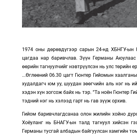
Олимп 2024
1974 оны дөрөвдүгээр сарын 24-нд ХБНГУ-ын 
цагдаа нар баривчлав. Зүүн Германы Аюулаас 
өөрийн тагнуулчийг нэвтрүүлсэн нь улс төрийн е
...Өглөөний 06.30 цагт Гюнтер Гийомын хаалганы
худалдагч юм уу, шуудан зөөгчийн аль нэг нь ий
хэдэн хүн зогсож байх нь тэр. “Та ноён Гюнтер Г
тэдний нэг нь хэлээд гарт нь гав зүүж орхив.
Гийом баривчлагдсанаа олон жилийн хойно дурс
Хоёуланг нь БНАГУ-ын талд тагнуул хийсэн гэ
Германы тусгай албадын байгуулсан хамгийн то