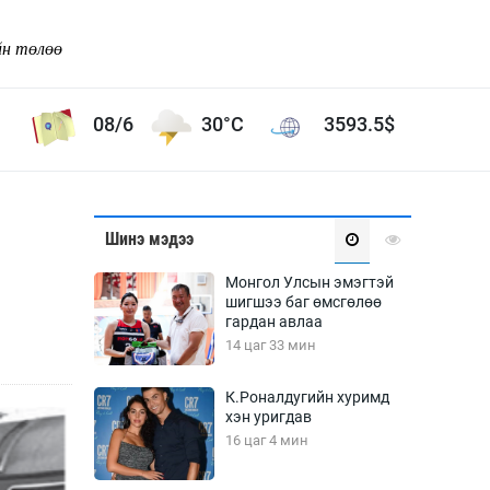
йн төлөө
08/6
30°C
3593.5
$
Соёл урлаг
Шинэ мэдээ
ой хөгжлийн зорилго -
Сонгодог урлаг
Монгол Улсын эмэгтэй
Ардын урлаг
шигшээ баг өмсгөлөө
гардан авлаа
Дүрслэх урлаг
14 цаг 33 мин
Өв соёл
таг
Кино урлаг
К.Роналдугийн хуримд
хэн уригдав
 орчин
Цирк
16 цаг 4 мин
ол
Рок поп, хип хоп
энд