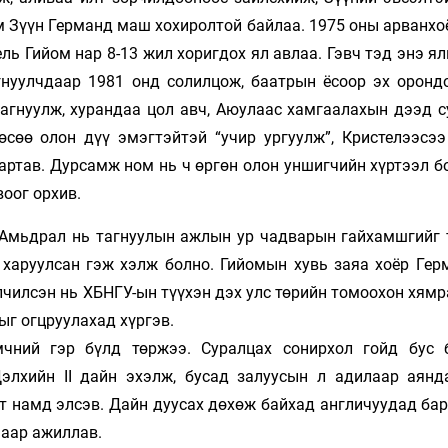
м Зүүн Германд маш хохиролтой байлаа. 1975 оны арванхо
ь Гийом нар 8-13 жил хоригдох ял авлаа. Гэвч тэд энэ я
гнуулчдаар 1981 онд солилцож, баатрын ёсоор эх оронд
агнуулж, хурандаа цол авч, Аюулаас хамгаалахын дээд с
өсөө олон дүү эмэгтэйтэй “учир ургуулж”, Кристелээсээ
ртав. Дурсамж ном нь ч өргөн олон уншигчийн хүртээл бо
воог орхив.
. Амьдрал нь тагнуулын ажлын ур чадварын гайхамшгийг 
 харуулсан гэж хэлж болно. Гийомын хувь заяа хоёр Гер
лчилсэн нь ХБНГУ-ын түүхэн дэх улс төрийн томоохон хям
г огцруулахад хүргэв.
чний гэр бүлд төржээ. Суралцах сонирхол гойд бус 
Дэлхийн II дайн эхэлж, бусад залуусын л адилаар аянд
т намд элсэв. Дайн дуусах дөхөж байхад англичуудад бар
наар ажиллав.